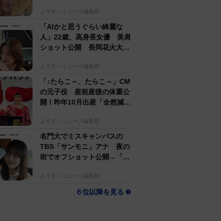
するのがかっこいい」
よろず～ニュース編集部
「AIかと思うぐらい綺麗な
人」22歳、高身長女優 美肩
ショット公開 長岡花火大会
抽選当たって満喫
よろず～ニュース編集部
「♪たらこ～、たらこ～」CM
の元子役 産前産後の体重公
開！昨年10月出産「全然減ら
ないよなんでえええええ」
よろず～ニュース編集部
名門大でミスキャンパスの
TBS「サンモニ」アナ 夜の
街でオフショット公開→「ノ
ースリーブ、細〜、可愛い」
よろず～ニュース編集部
６位以降を見る