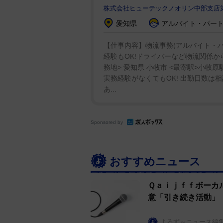
株式会社ヒューテックノオリン中部支店
愛知県
アルバイト・パート：
【仕事内容】物流事務(アルバイト・パ
経験もOK!ドライバーなど物流関係から
務地> 愛知県 小牧市 <最寄駅>小牧
実務経験がなくてもOK! 出勤日数は相
あ...
Sponsored by
おすすめニュース
Ｑａｉｊｆｆボーカ
意「引き続き活動」
よろず～ニュース編