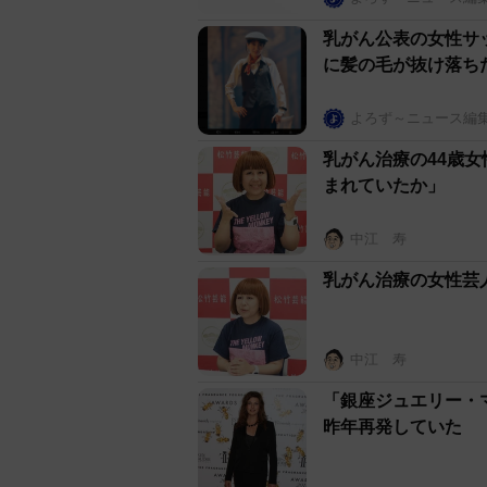
乳がん公表の女性サ
に髪の毛が抜け落ち
よろず～ニュース編
乳がん治療の44歳
まれていたか」
中江 寿
乳がん治療の女性芸
中江 寿
「銀座ジュエリー・
昨年再発していた