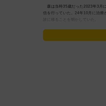
森は当時35歳だった2023年3
信を行っていた。24年10月に治
診に移ることを明かしていた。
この日公開した文書で「実は、昨年
した」と報告。すでに1月から抗が
間、治療を続けながら、ライブ、
てきました」「これからも私は、バン
言します！」と、がんと闘いなが
がん再発前から決まっていた10
る。「世の中には、がん治療を続
方々の存在や発進に、私自身とて
楽をし、生活をし、自分の人生を
ある。会いたい人がいる。共に時
す!! これからもQaijffを、森