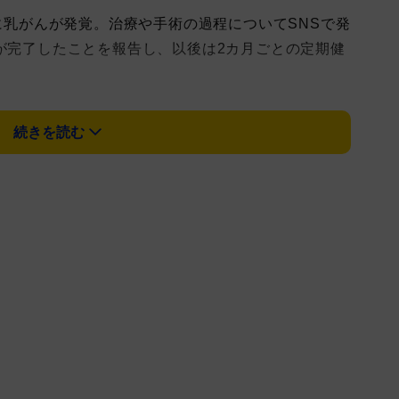
月に乳がんが発覚。治療や手術の過程についてSNSで発
療が完了したことを報告し、以後は2カ月ごとの定期健
(2025年)12月下旬に、私の乳がん再発が分かりま
続きを読む
ん剤治療を始めていたことも明かし「この約半年
イベント、メディア出演、音楽制作などの活動を行っ
ドQaijffを、音楽を続けていくことを、ここに宣
ら音楽活動を続けることを明言した。
月のワンマンライブについても決行する意思をみせ
けながら生活している人がたくさんいます。そうした
も救われています。だから私も、治療をしながら、音
謳歌したいと思っています」とし、「やりたいことが
間を過ごしたい人がいる。私は前を向いて進んでいま
彩乃を、どうぞよろしくお願いします!! この人生で良かった