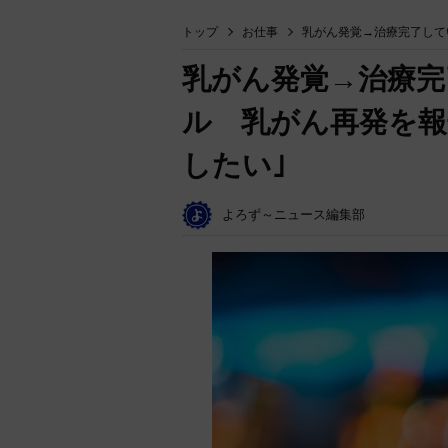
トップ
お仕事
乳がん発覚→治療完了して
乳がん発覚→治療完
ル 乳がん再発を報
したい｣
よろず～ニュース編集部