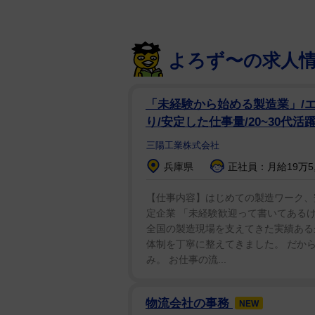
って歌いたいのさ」と結んだ。
Qaijffはアニメ「いぬやしき
よろず〜の求人
メ「真・中華一番！」のオープニン
カーJ1・名古屋グランパスのオフ
「未経験から始める製造業」/エ
り/安定した仕事量/20~30代活
三陽工業株式会社
兵庫県
正社員：月給19万5,0
【仕事内容】はじめての製造ワーク、安
定企業 「未経験歓迎って書いてあるけ
全国の製造現場を支えてきた実績ある
体制を丁寧に整えてきました。 だか
み。 お仕事の流...
物流会社の事務
NEW