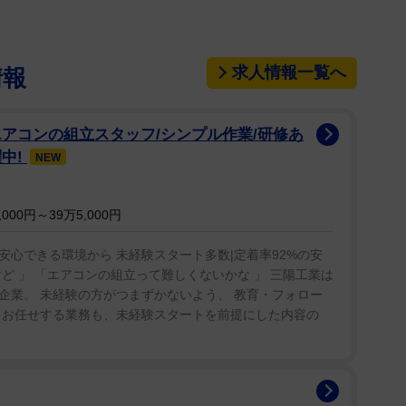
」のエンディング曲「愛を教えてくれた君へ」や、アニ
求人情報一覧へ
情報
グ曲「光福論」などで知られる。2016年からサッ
ィシャルサポートソングも担当している。
アコンの組立スタッフ/シンプル作業/研修あ
躍中!
NEW
00円～39万5,000円
心できる環境から 未経験スタート多数|定着率92%の安
ど 」 「エアコンの組立って難しくないかな 」 三陽工業は
企業。 未経験の方がつまずかないよう、 教育・フォロー
らお任せする業務も、未経験スタートを前提にした内容の