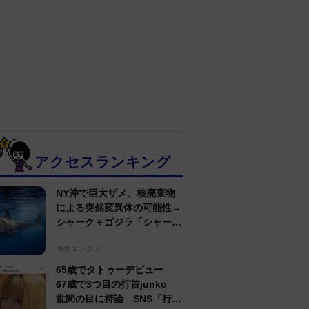
アクセスランキング
NY沖で巨大ザメ、核廃棄物
による突然変異体の可能性→
シャーク＋ゴジラ「シャーク
ジラ」の捕獲作戦が展開
海外エンタメ
65歳でタトゥーデビュー
67歳で3つ目の打首junko
世間の目に持論 SNS「行動