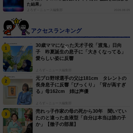
た結果」
よろず～ニュース編集部
続くシャンプーでは少し怖かったようで、「はやくおね
2026.08.05
がいします！」と切実な言葉が出る場面もあった。そし
て仕上げの時間。これで終わりかと思いきや、べじ丸は
アクセスランキング
「ぼく、うしろがみたいです」と大人顔負けのリクエス
トをする。
30歳ママになった天才子役「渡鬼」日向
子 昨夏誕生の息子に「大きくなってる」
愛らしい姿に反響
よろず～ニュース編集部
元プロ野球選手の父は181cm タレントの
長身息子に反響「びっくり」「背が高すぎ
る」母162cm 姉は声優
よろず～ニュース編集部
売れっ子作家の母の死から30年 聞いてい
たのと違った血液型「自分は本当は誰の子
か」【徹子の部屋】