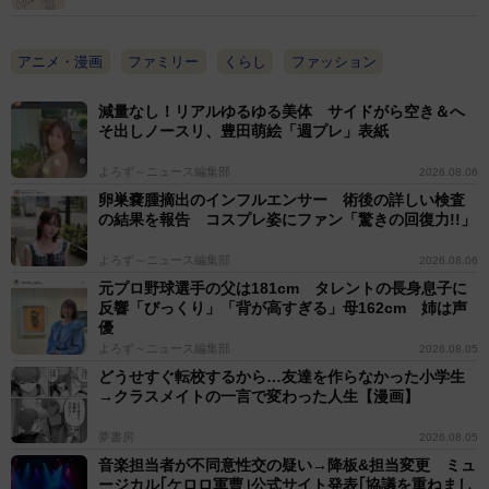
ットを終えた。
アニメ・漫画
ファミリー
くらし
ファッション
減量なし！リアルゆるゆる美体 サイドがら空き＆へ
そ出しノースリ、豊田萌絵「週プレ」表紙
よろず～ニュース編集部
2026.08.06
卵巣嚢腫摘出のインフルエンサー 術後の詳しい検査
の結果を報告 コスプレ姿にファン「驚きの回復力!!」
よろず～ニュース編集部
2026.08.06
元プロ野球選手の父は181cm タレントの長身息子に
反響「びっくり」「背が高すぎる」母162cm 姉は声
優
よろず～ニュース編集部
2026.08.05
どうせすぐ転校するから…友達を作らなかった小学生
→クラスメイトの一言で変わった人生【漫画】
3/9
夢書房
2026.08.05
音楽担当者が不同意性交の疑い→降板&担当変更 ミュ
バリカンはちょっといたくない（べじべじなっぱさん提供）
ージカル｢ケロロ軍曹｣公式サイト発表｢協議を重ねまし