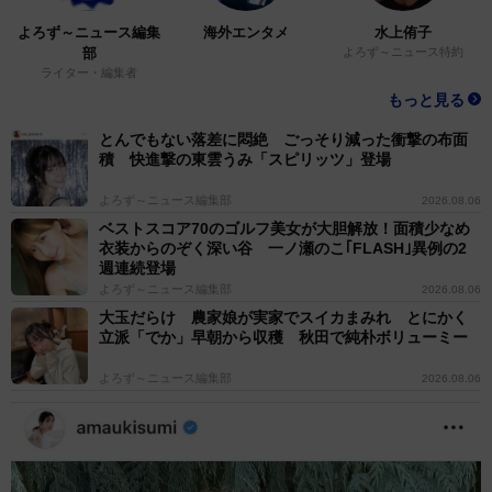
1人で座れるようになったのは4歳ぐらいだったのです
よろず～ニュース編集
海外エンタメ
水上侑子
が、大人になったなぁと思いました。
部
よろず～ニュース特約
ライター・編集者
もっと見る
ー理容室で特に印象に残っている幼い頃のエピソードは
とんでもない落差に悶絶 ごっそり減った衝撃の布面
ありますか？
積 快進撃の東雲うみ「スピリッツ」登場
2歳、3歳の時は散髪が嫌で嫌で...（笑）泣きすぎて断念
よろず～ニュース編集部
2026.08.06
して帰宅したことがあります！
ベストスコア70のゴルフ美女が大胆解放！面積少なめ
衣装からのぞく深い谷 一ノ瀬のこ｢FLASH｣異例の2
週連続登場
ー「後ろが見たいです」という発言が大人びていて印象
よろず～ニュース編集部
2026.08.06
的ですが、べじ丸くんは普段から少し背伸びしているタ
大玉だらけ 農家娘が実家でスイカまみれ とにかく
立派「でか」早朝から収穫 秋田で純朴ボリューミー
イプなのでしょうか？
よろず～ニュース編集部
2026.08.06
なぜかお店ではちゃんと敬語を使ってるべじ丸です
（笑）でもお家ではまだまだ動物のお人形遊びに満足し
ています（笑）