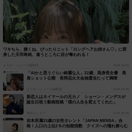
＜べじべじなっぱさん関連情報＞
▽X（旧Twitter）
https://x.com/bejibejinappa
▽Instagram
https://www.instagram.com/bejibeji_nappa/
ワキちら、腰くね、ぴったりニット「ロングヘアお姉さん♡」に変
身した天羽希純、違うところに目が奪われる！
よろず～ニュース編集部
2026.08.06
「AIかと思うぐらい綺麗な人」22歳、高身長女優 美
肩ショット公開 長岡花火大会抽選当たって満喫
よろず～ニュース編集部
2026.08.06
新恋人はネイマールの元カノ ショーン・メンデスが
誕生日祝う動画投稿「僕の人生を変えてくれた」
海外エンタメ
2026.08.06
吉本所属33歳の女性タレント「JAPAN MENSA」合
格！人口の上位2％の知能指数 クイズへの憧れ膨らむ