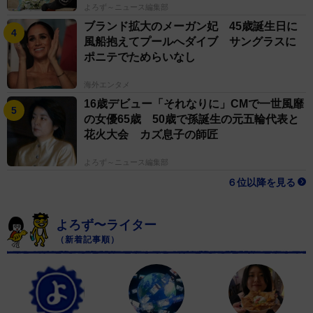
よろず～ニュース編集部
ブランド拡大のメーガン妃 45歳誕生日に
風船抱えてプールへダイブ サングラスに
ポニテでためらいなし
海外エンタメ
4/9
16歳デビュー「それなりに」CMで一世風靡
の女優65歳 50歳で孫誕生の元五輪代表と
うしろの仕上がりも気になる年ごろ（べじべじなっぱさん提供）
花火大会 カズ息子の師匠
鏡で仕上がりを確認すると、最後は「アッラ〜！すて
よろず～ニュース編集部
き！」と、独特な言葉遣いで大喜びするのだった。
６位以降を見る
同作について、作者のべじべじなっぱさんに詳しく話を
よろず〜ライター
聞いた。
（新着記事順）
ーべじ丸くんが1人で椅子に座っている姿を見た時、ど
のような気持ちになりましたか？