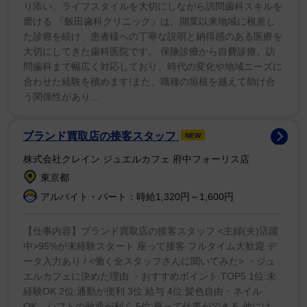
り添い、ライフスタイルを大切にしながら訪問歯科スキルを
1/9
磨ける 『飯田歯科クリニック』は、開業以来地域に根差し
た診療を続け、患者様への丁寧な説明と納得感のある医療を
シャワーはちょっと怖い（べじべじなっぱさん提供）
大切にしてきた歯科医院です。 保険診療から自費診療、訪
問歯科まで幅広く対応しており、時代の変化や地域ニーズに
それは、作者の息子であるべじ丸が、赤ちゃんの頃から
合わせた経験を積めます!また、職種の垣根を越えて助け合
通っている理容院を訪れた日のこと。1人で椅子に座り
う関係性があり...
髪を切ってもらうべじ丸の姿を見ながら、赤ちゃんの頃
を思い出していた。当時は散髪のたびに大泣きをするべ
ブランド買取店の接客スタッフ
NEW
じ丸を、作者が必死に押さえながら髪を切ってもらって
株式会社クレイン ジュエルカフェ 府中フォーリス店
いた。
東京都
アルバイト・パート：時給1,320円～1,600円
【仕事内容】ブランド買取店の接客スタッフ <主婦(夫)活躍
中>95%が未経験スタート 座って接客 フルタイム大歓迎 デ
ータ入力あり / <働く全スタッフさんに聞いてみた> ・ジュ
エルカフェに決めた理由 ・おすすめポイント TOP5 1位:未
経験OK 2位:通勤が便利 3位:給与 4位:髪色自由・ネイル
OK、シフトの融通が利く 5位:座って仕事ができる 他には…