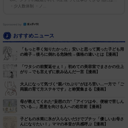
・少人数体制 ・ノ...
Sponsored by
おすすめニュース
「もっと早く知りたかった」安いと思って買った子ども用
の椅子→後ろに倒れる危険性→価格の違いとは【漫画】
「ワタシの前髪返せぇ！」初めての美容室でまさかの仕上
2/9
がり→でも言えずに飲み込んだ一言【漫画】
赤ちゃんのときは散髪のたびに大暴れ（べじべじなっぱさん提供）
大人になって気づく“親バカぶり”がほろ苦い…一方で「ご
両親の育て方ステキです」と称賛集まる【漫画】
それが今では、理容師さんが「じゃあ横から剃っていき
ますね～」と声を掛けると、べじ丸は怖がることなく
母が教えてくれた“妄想の力”「アイツは今、便秘で苦しん
でいる...」悪意を向ける人への処世術【漫画】
「はい先生！」と返答している。また実際にバリカンを
当てられる場面では、少し緊張してながら「ちょっと痛
子どもの水筒に氷が入らないだけでブチッ「優しいお母さ
くないです」と不思議な感想を口にしつつも、無事にカ
んになりたい！」ママの本音が共感呼ぶ【漫画】