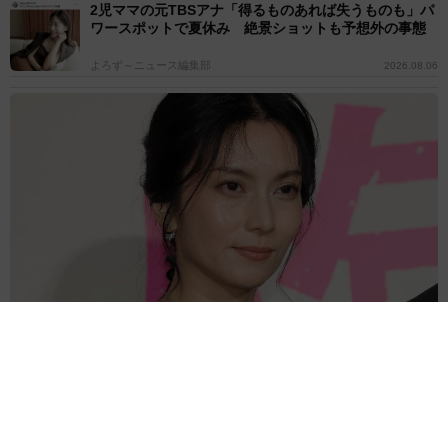
2児ママの元TBSアナ「得るものあれば失うものも」パ
ワースポットで夏休み 絶景ショットも予想外の事態
よろず～ニュース編集部
2026.08.06
柴咲コウ、幼少期の写真公開“完成度”にネット驚き「小さい頃から
ちゃんとコウちゃんの顔」激似の母の姿も
よろず～ニュース編集部
2026.08.06
「ミヤネ屋」でいじられた女性アナ 頸動脈エコー検
査受けた→いよいよアラ還 脳梗塞や心筋梗塞のリス