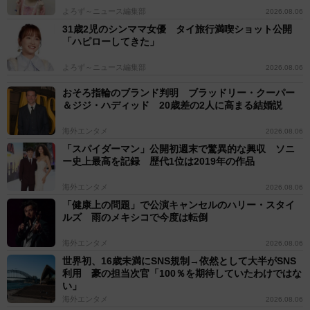
よろず～ニュース編集部
2026.08.06
31歳2児のシンママ女優 タイ旅行満喫ショット公開
「ハピローしてきた」
よろず～ニュース編集部
2026.08.06
おそろ指輪のブランド判明 ブラッドリー・クーパー
＆ジジ・ハディッド 20歳差の2人に高まる結婚説
海外エンタメ
2026.08.06
「スパイダーマン」公開初週末で驚異的な興収 ソニ
ー史上最高を記録 歴代1位は2019年の作品
海外エンタメ
2026.08.06
「健康上の問題」で公演キャンセルのハリー・スタイ
ルズ 雨のメキシコで今度は転倒
海外エンタメ
2026.08.06
世界初、16歳未満にSNS規制→依然として大半がSNS
利用 豪の担当次官「100％を期待していたわけではな
い」
海外エンタメ
2026.08.06