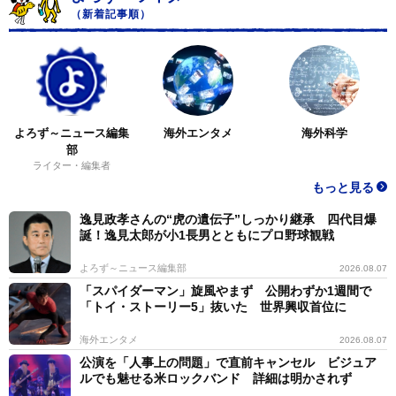
（新着記事順）
よろず～ニュース編集
海外エンタメ
海外科学
部
ライター・編集者
もっと見る
逸見政孝さんの“虎の遺伝子”しっかり継承 四代目爆
誕！逸見太郎が小1長男とともにプロ野球観戦
よろず～ニュース編集部
2026.08.07
「スパイダーマン」旋風やまず 公開わずか1週間で
「トイ・ストーリー5」抜いた 世界興収首位に
海外エンタメ
2026.08.07
公演を「人事上の問題」で直前キャンセル ビジュア
ルでも魅せる米ロックバンド 詳細は明かされず