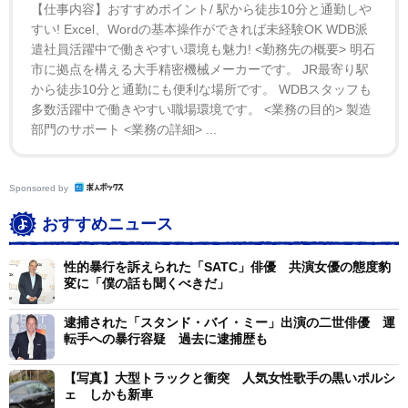
【仕事内容】おすすめポイント/ 駅から徒歩10分と通勤しや
すい! Excel、Wordの基本操作ができれば未経験OK WDB派
遣社員活躍中で働きやすい環境も魅力! <勤務先の概要> 明石
市に拠点を構える大手精密機械メーカーです。 JR最寄り駅
から徒歩10分と通勤にも便利な場所です。 WDBスタッフも
多数活躍中で働きやすい職場環境です。 <業務の目的> 製造
部門のサポート <業務の詳細> ...
Sponsored by
おすすめニュース
性的暴行を訴えられた「SATC」俳優 共演女優の態度豹
変に「僕の話も聞くべきだ」
逮捕された「スタンド・バイ・ミー」出演の二世俳優 運
転手への暴行容疑 過去に逮捕歴も
【写真】大型トラックと衝突 人気女性歌手の黒いポルシ
ェ しかも新車