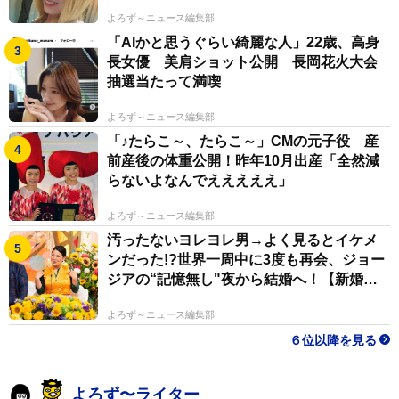
よろず～ニュース編集部
「AIかと思うぐらい綺麗な人」22歳、高身
長女優 美肩ショット公開 長岡花火大会
抽選当たって満喫
よろず～ニュース編集部
「♪たらこ～、たらこ～」CMの元子役 産
前産後の体重公開！昨年10月出産「全然減
らないよなんでえええええ」
よろず～ニュース編集部
汚ったないヨレヨレ男→よく見るとイケメ
ンだった!?世界一周中に3度も再会、ジョー
ジアの“記憶無し"夜から結婚へ！【新婚さ
ん】
よろず～ニュース編集部
６位以降を見る
よろず〜ライター