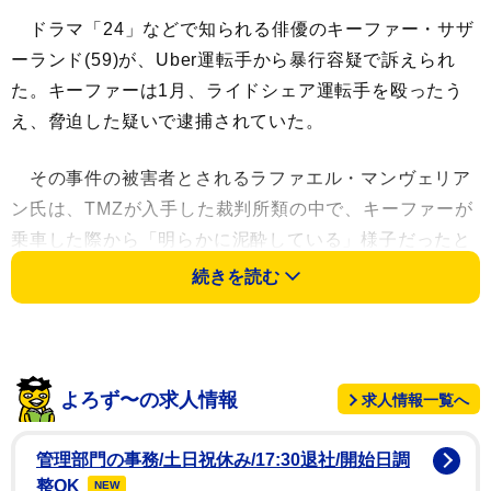
ドラマ「24」などで知られる俳優のキーファー・サザ
ーランド(59)が、Uber運転手から暴行容疑で訴えられ
た。キーファーは1月、ライドシェア運転手を殴ったう
え、脅迫した疑いで逮捕されていた。
その事件の被害者とされるラファエル・マンヴェリア
ン氏は、TMZが入手した裁判所類の中で、キーファーが
乗車した際から「明らかに泥酔している」様子だったと
記載しており、ロシア語とアルメニア語を母国語とする
続きを読む
自身がキーファーの言っていることを理解できなかった
ことをきっかけに攻撃的になり、運転中に「拳」で頭部
や首、上半身などを殴り始めたとしている。そして、車
を捨てて逃げようとしたところ、キーファーは「殺す
よろず〜の求人情報
求人情報一覧へ
ぞ」と叫びながら追いかけてきたという。
管理部門の事務/土日祝休み/17:30退社/開始日調
これを受け、キーファー側は「事実がねじ曲げられて
整OK
NEW