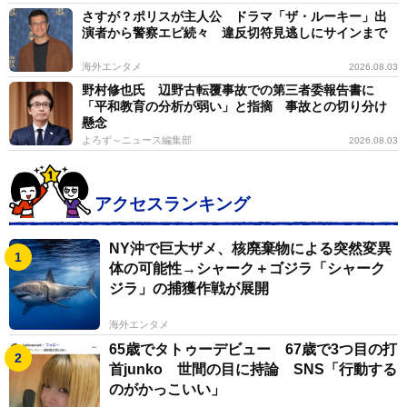
さすが？ポリスが主人公 ドラマ「ザ・ルーキー」出
演者から警察エピ続々 違反切符見逃しにサインまで
海外エンタメ
2026.08.03
野村修也氏 辺野古転覆事故での第三者委報告書に
「平和教育の分析が弱い」と指摘 事故との切り分け
懸念
よろず～ニュース編集部
2026.08.03
アクセスランキング
NY沖で巨大ザメ、核廃棄物による突然変異
体の可能性→シャーク＋ゴジラ「シャーク
ジラ」の捕獲作戦が展開
海外エンタメ
65歳でタトゥーデビュー 67歳で3つ目の打
首junko 世間の目に持論 SNS「行動する
のがかっこいい」