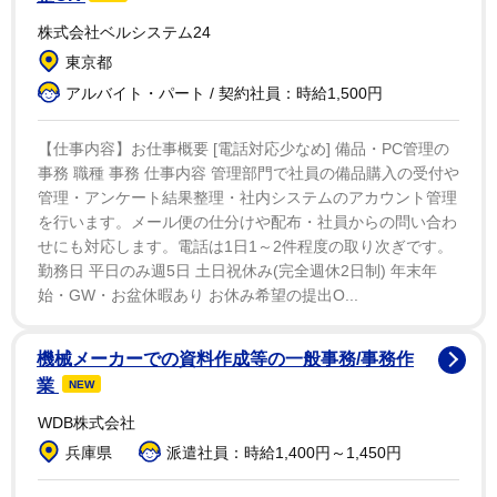
いる」と非難。汚名を晴らす意向であると宣言した。キ
株式会社ベルシステム24
ーファーの代理人はUsウィークリー誌に対し、当時、キ
東京都
ーファーが何度も車を停車するように言ったにも関わら
アルバイト・パート / 契約社員：時給1,500円
ず、運転手が停車しないという「恐ろしい事件」に巻き
込まれたと説明。そして、運転手はその当時、治療を受
【仕事内容】お仕事概要 [電話対応少なめ] 備品・PC管理の
事務 職種 事務 仕事内容 管理部門で社員の備品購入の受付や
けることさえ拒んでいたにも関わらず、キーファーが有
管理・アンケート結果整理・社内システムのアカウント管理
名人だと知って以来、高額の賠償請求を繰り返し求める
を行います。メール便の仕分けや配布・社員からの問い合わ
ようになったと説明している。
せにも対応します。電話は1日1～2件程度の取り次ぎです。
勤務日 平日のみ週5日 土日祝休み(完全週休2日制) 年末年
始・GW・お盆休暇あり お休み希望の提出O...
機械メーカーでの資料作成等の一般事務/事務作
業
NEW
WDB株式会社
兵庫県
派遣社員：時給1,400円～1,450円