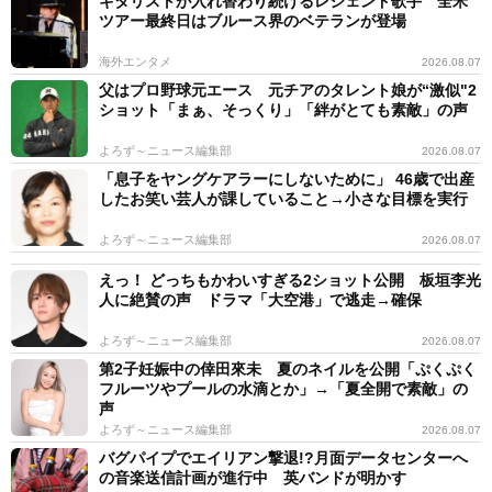
ギタリストが入れ替わり続けるレジェンド歌手 全米
ツアー最終日はブルース界のベテランが登場
海外エンタメ
2026.08.07
父はプロ野球元エース 元チアのタレント娘が“激似"2
ショット「まぁ、そっくり」「絆がとても素敵」の声
よろず～ニュース編集部
2026.08.07
「息子をヤングケアラーにしないために」 46歳で出産
したお笑い芸人が課していること→小さな目標を実行
よろず～ニュース編集部
2026.08.07
えっ！ どっちもかわいすぎる2ショット公開 板垣李光
人に絶賛の声 ドラマ「大空港」で逃走→確保
よろず～ニュース編集部
2026.08.07
第2子妊娠中の倖田來未 夏のネイルを公開「ぷくぷく
フルーツやプールの水滴とか」→「夏全開で素敵」の
声
よろず～ニュース編集部
2026.08.07
バグパイプでエイリアン撃退!?月面データセンターへ
の音楽送信計画が進行中 英バンドが明かす