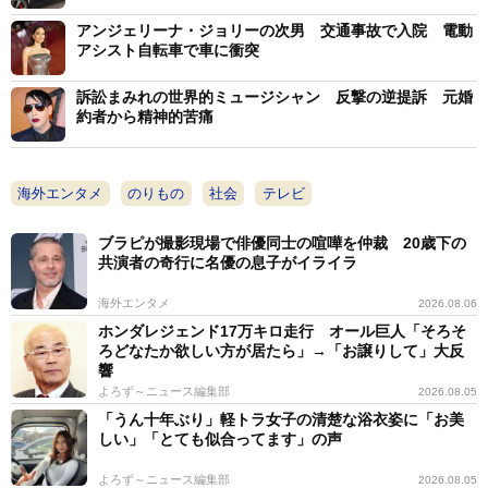
アンジェリーナ・ジョリーの次男 交通事故で入院 電動
アシスト自転車で車に衝突
訴訟まみれの世界的ミュージシャン 反撃の逆提訴 元婚
約者から精神的苦痛
海外エンタメ
のりもの
社会
テレビ
ブラピが撮影現場で俳優同士の喧嘩を仲裁 20歳下の
共演者の奇行に名優の息子がイライラ
海外エンタメ
2026.08.06
ホンダレジェンド17万キロ走行 オール巨人「そろそ
ろどなたか欲しい方が居たら」→「お譲りして」大反
響
よろず～ニュース編集部
2026.08.05
「うん十年ぶり」軽トラ女子の清楚な浴衣姿に「お美
しい」「とても似合ってます」の声
よろず～ニュース編集部
2026.08.05