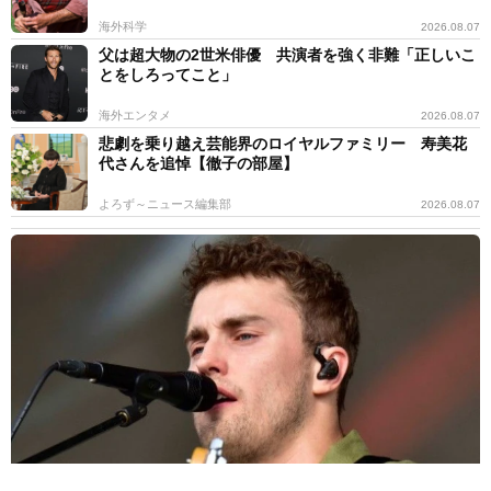
海外科学
2026.08.07
父は超大物の2世米俳優 共演者を強く非難「正しいこ
とをしろってこと」
海外エンタメ
2026.08.07
悲劇を乗り越え芸能界のロイヤルファミリー 寿美花
代さんを追悼【徹子の部屋】
よろず～ニュース編集部
2026.08.07