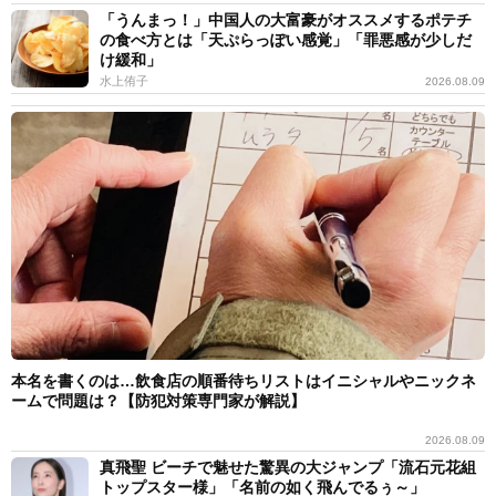
「うんまっ！」中国人の大富豪がオススメするポテチ
の食べ方とは「天ぷらっぽい感覚」「罪悪感が少しだ
け緩和」
水上侑子
2026.08.09
本名を書くのは…飲食店の順番待ちリストはイニシャルやニックネ
ームで問題は？【防犯対策専門家が解説】
2026.08.09
真飛聖 ビーチで魅せた驚異の大ジャンプ「流石元花組
トップスター様」「名前の如く飛んでるぅ～」