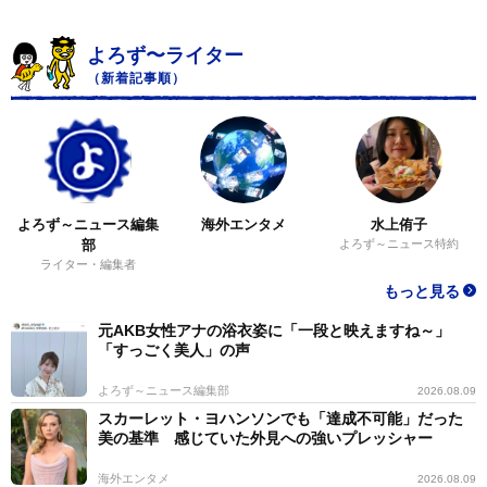
よろず〜ライター
（新着記事順）
よろず～ニュース編集
海外エンタメ
水上侑子
部
よろず～ニュース特約
ライター・編集者
もっと見る
元AKB女性アナの浴衣姿に「一段と映えますね～」
「すっごく美人」の声
よろず～ニュース編集部
2026.08.09
スカーレット・ヨハンソンでも「達成不可能」だった
美の基準 感じていた外見への強いプレッシャー
海外エンタメ
2026.08.09