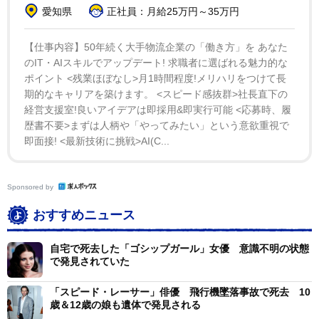
愛知県
正社員：月給25万円～35万円
【仕事内容】50年続く大手物流企業の「働き方」を あなた
のIT・AIスキルでアップデート! 求職者に選ばれる魅力的な
ポイント <残業ほぼなし>月1時間程度!メリハリをつけて長
期的なキャリアを築けます。 <スピード感抜群>社長直下の
経営支援室!良いアイデアは即採用&即実行可能 <応募時、履
歴書不要>まずは人柄や「やってみたい」という意欲重視で
即面接! <最新技術に挑戦>AI(C...
Sponsored by
おすすめニュース
自宅で死去した「ゴシップガール」女優 意識不明の状態
で発見されていた
「スピード・レーサー」俳優 飛行機墜落事故で死去 10
歳＆12歳の娘も遺体で発見される