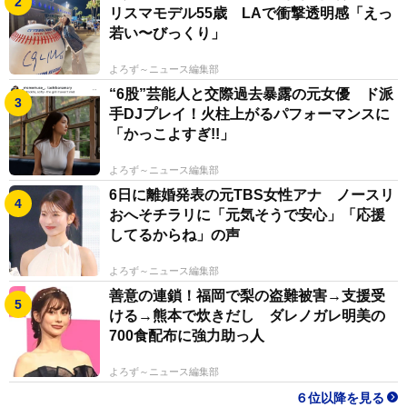
リスマモデル55歳 LAで衝撃透明感「えっ
若い〜びっくり」
よろず～ニュース編集部
“6股”芸能人と交際過去暴露の元女優 ド派
手DJプレイ！火柱上がるパフォーマンスに
「かっこよすぎ!!」
よろず～ニュース編集部
6日に離婚発表の元TBS女性アナ ノースリ
おへそチラリに「元気そうで安心」「応援
してるからね」の声
よろず～ニュース編集部
善意の連鎖！福岡で梨の盗難被害→支援受
ける→熊本で炊きだし ダレノガレ明美の
700食配布に強力助っ人
よろず～ニュース編集部
６位以降を見る