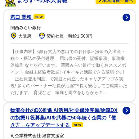
よろず〜の求人情報
求人情報一覧へ
り、シンガー・ソングライターのビービー・レクサはX
にこうつづっている。「ショックで言葉もない。ニュー
窓口 業務
NEW
ヨークでCDサイン会の最中にオリバーさんのニュース
関西みらい銀行
を知った。信じられない。彼とは一緒に『Dirty
大阪府
契約社員：時給1,560円
Blonde』に収録する曲をレコーディングした。彼はとて
も頭が良くて、情熱的で、才能があって、優しかった。
【仕事内容】<銀行支店の窓口でのお仕事> 預金の入出金・
本当に悲しい。安らかに眠ってほしい」
税金・振込の受付処理、 届出書の受付、記帳事務、事務機
器操作 などを行います。 関西みらい銀行で働くおススメポ
イント 金融未経験者歓迎! イキイキと活躍できる環境です!
オリバーは5月30日にメキシコシティで開幕した世界
「正社員登用制度」で家庭と両立したキャリアアップを実
ツアーの最中で、最新アルバム「Love You Madly, Hate
現! 多くのパートナー社員が活躍中!長く安心してご就業いた
You Badly」のプロモーション中だった。
だけます。 育児など、家庭と両立をしながらキ...
物流会社のDX推進 AI活用/社会保険完備/物流DX
の旗振り役募集/AIを武器に50年続く企業の「働
き方」をアップデートする
NEW
司企業株式会社 経営支援室