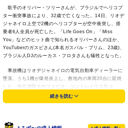
歌手のオリバー・ツリーさんが、ブラジルでヘリコプ
ター衝突事故により、32歳で亡くなった。14日、リオデ
ジャネイロ上空で2機のヘリコプターが空中衝突し、搭
乗者6人全員が死亡した。「Life Goes On」「Miss
You」などのヒット曲で知られるオリバーさんのほか、
YouTuberのガスピさん(本名ガスパル・プリム、23歳)、
ブラジル人DJのルーカス・フロタさんも犠牲となった。
事故機はリオデジャネイロの電気自動車ディーラーに
墜落。うち1機が爆発炎上し、敷地内の車両20台に延焼
した。地元消防士のファビオ・コントレイラス氏は
GloboNewsに「火災を制御し鎮火できたが、残念ながら
続きを読む
生存者はいなかった」と語り、地元警察は人的ミスが原
因との見方を示している。
オリバーの訃報に、多くの追悼の言葉が寄せられてお