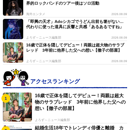
界的ロックバンドのツアー後はソロ活動
海外エンタメ
2026.08.09
「即興の天才」Adoシカゴでうどん出前も箸がない…
代わりに使った道具に反響と共感「あるあるですね」
よろず～ニュース編集部
2026.08.09
16歳で正体を隠してデビュー！両親は超大物のサラブ
レッド 3年前に他界した父への想い【徹子の部屋】
よろず～ニュース編集部
2026.08.09
アクセスランキング
16歳で正体を隠してデビュー！両親は超大
物のサラブレッド 3年前に他界した父への
想い【徹子の部屋】
よろず～ニュース編集部
結婚生活18年でトレンディ俳優と離婚 カ