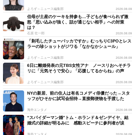
よろず～ニュース編集部
2026.08.09
伯母が土産のケーキを持参も…子どもが食べられず激
怒「思い込みが強く、話が通じない相手」への対策
は？
石原 壮一郎
2026.08.09
「剃毛したチューバッカですか」むっちりC3POとレス
ラーの珍ショットがジワる「なかなかシュール」
よろず～ニュース編集部
2026.08.09
6日に離婚発表の元TBS女性アナ ノースリおへそチラ
リに「元気そうで安心」「応援してるからね」の声
よろず～ニュース編集部
2026.08.09
NYの新居、前の住人は有名コメディ俳優だった→スタ
ッフがひそかに試写会招待→直接郵便物を手渡した
海外エンタメ
2026.08.09
“スパイダーマン婚”トム・ホランド＆ゼンデイヤ、結
婚式の詳細が明るみに 感動スピーチに参列者が涙
海外エンタメ
2026.08.09