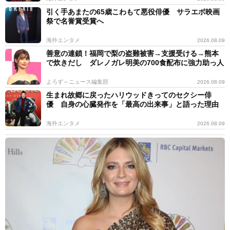
引く手あまたの65歳こわもて悪役俳優 サラエボ映画
祭で名誉賞受賞へ
海外エンタメ
2026.08.09
善意の連鎖！福岡で梨の盗難被害→支援受ける→熊本
で炊きだし ダレノガレ明美の700食配布に強力助っ人
よろず～ニュース編集部
2026.08.09
生まれ故郷に戻ったハリウッドきってのセクシー俳
優 自身の心臓発作を「最高の出来事」と語った理由
海外エンタメ
2026.08.09