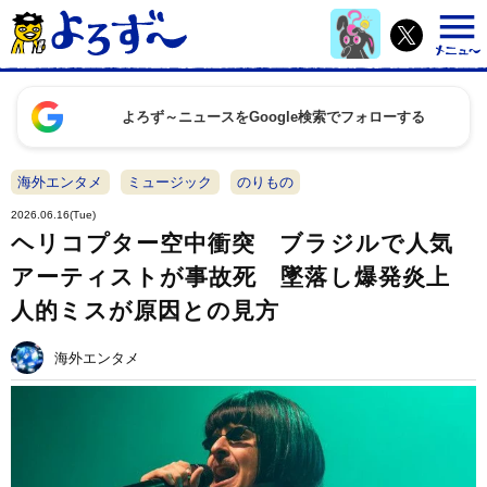
よろず～ニュースをGoogle検索でフォローする
海外エンタメ
ミュージック
のりもの
2026.06.16(Tue)
ヘリコプター空中衝突 ブラジルで人気
アーティストが事故死 墜落し爆発炎上
人的ミスが原因との見方
海外エンタメ