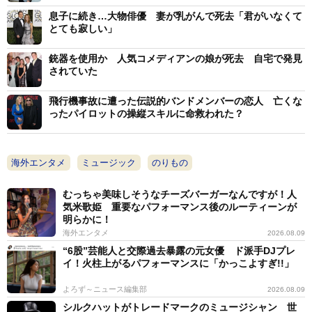
息子に続き…大物俳優 妻が乳がんで死去「君がいなくて
とても寂しい」
銃器を使用か 人気コメディアンの娘が死去 自宅で発見
されていた
飛行機事故に遭った伝説的バンドメンバーの恋人 亡くな
ったパイロットの操縦スキルに命救われた？
海外エンタメ
ミュージック
のりもの
むっちゃ美味しそうなチーズバーガーなんですが！人
気米歌姫 重要なパフォーマンス後のルーティーンが
明らかに！
海外エンタメ
2026.08.09
“6股”芸能人と交際過去暴露の元女優 ド派手DJプレ
イ！火柱上がるパフォーマンスに「かっこよすぎ!!」
よろず～ニュース編集部
2026.08.09
シルクハットがトレードマークのミュージシャン 世