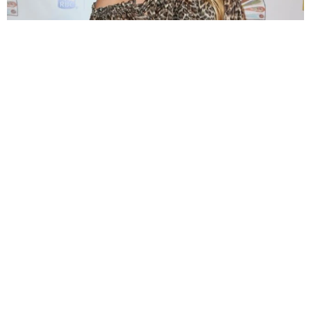
人気ドラマのキャストが再集結？ 思わせぶりなミーシャ・バート
ン 終了から10年「どうなるかしらね」
海外エンタメ
2026.08.09
6割の女性が「忙しい彼氏」に不安や不満あり 寂しさ
を乗り越えた方法、やって後悔したこととは
よろず～ニュース調査班
2026.08.09
いったい何頭身？ 驚異の股下90cm 超深V字 高身長
女子が圧倒的スタイル 緑川希星「ヤンジャン」初登
場
よろず～ニュース編集部
2026.08.08
破局カップル、別れた後に｢トイストーリーも見に行き
ました｣フォロワー443万人と230万人、活動休止時の
支えも
よろず～ニュース編集部
2026.08.08
「ジュラシック・ワールド」新作を降板 前作は世界
興収1376億円超、ギャレス・エドワーズ監督
海外エンタメ
2026.08.08