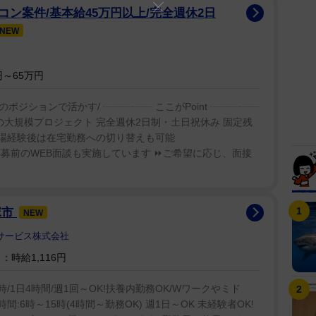
ン案件/基本給45万円以上/完全週休2日
NEW
～65万円
ジションで活かす/ ┈┈┈┈┈ ここがPoint ┈┈┈┈┈
ンの大規模プロジェクト 完全週休2日制・土日祝休み 固定残
現場経験後は在宅勤務への切り替えも可能
募前のWEB面談も実施しています ⏩ご希望に応じ、面接
塚市
NEW
サービス株式会社
時給1,116円
/1日4時間/週1回～OK!扶養内勤務OK/Wワークやミド
:6時～15時(4時間～勤務OK) 週1日～OK 未経験者OK!