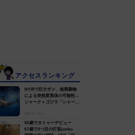
アクセスランキング
NY沖で巨大ザメ、核廃棄物
による突然変異体の可能性→
シャーク＋ゴジラ「シャーク
ジラ」の捕獲作戦が展開
海外エンタメ
65歳でタトゥーデビュー
67歳で3つ目の打首junko