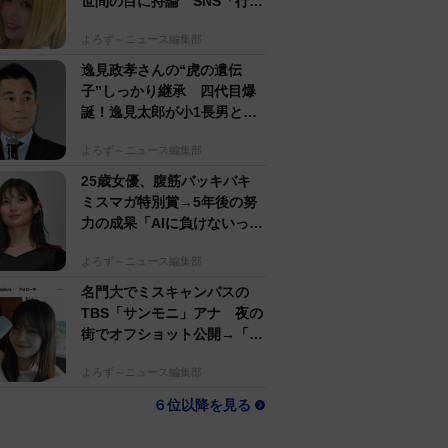
世間の目に持論 SNS「行動
するのがかっこいい」
よろず～ニュース編集部
逸見政孝さんの“虎の遺伝
子”しっかり継承 四代目爆
誕！逸見太郎が小1長男とと
もにプロ野球観戦
よろず～ニュース編集部
25歳女優、腹筋バッキバキ
ミスマガ特別賞→5年後の努
力の成果「AIに負けないっ」
生身で勝負の大島璃乃
よろず～ニュース編集部
名門大でミスキャンパスの
TBS「サンモニ」アナ 夜の
街でオフショット公開→「ノ
ースリーブ、細〜、可愛い」
よろず～ニュース編集部
６位以降を見る