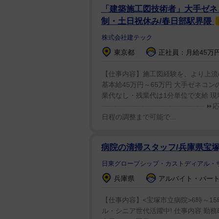
「建築施工図技術者」大手ゼネコ
制・土日祝休み/春日部駅界隈
株式会社建テック
東京都
正社員：月給45万円
【仕事内容】施工図経験を、より上流のポ
基本給45万円～65万円 大手ゼネコ
業代なし・残業代は1分単位で支給 
┈┈┈┈┈┈┈┈┈┈┈┈┈┈┈ ⏩応
日程の調整まで可能で...
病院の清掃スタッフ/兵庫県宝
日東グローブシップ・カストディアル・
兵庫県
アルバイト・パート：
【仕事内容】<宝塚市立病院>6時～15時
ル・シニア世代活躍中! 仕事内容 勤務時間