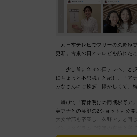
元日本テレビでフリーの久野静香ア
更新。古巣の日本テレビを訪れた
「少し前に久々の日テレへ」と投
にちょっと不思議」と記し、「ア
みなさんにご挨拶 懐かしくて、
続けて「育休明けの同期杉野アナ
実アナとの笑顔の2ショットも公開
大文学部を卒業し、久野アナと同じく
インスタグラムで達筆の直筆文字で
5月12日には「産休・育休を経て