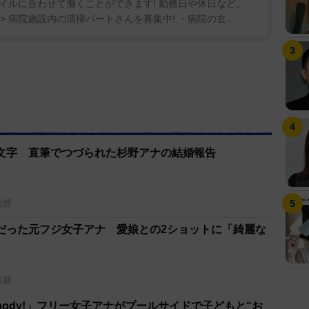
イルに合わせて働くことができます! 勤務日や休日など、
> 病院施設内の清掃パートさんを募集中! ・病院の玄...
文字 直筆でつづられた杉野アナの結婚報告
集部
だった元フジ女子アナ 愛娘との2ショットに「綺麗な
集部
ody!」フリー女子アナがプールサイドで子どもと“お