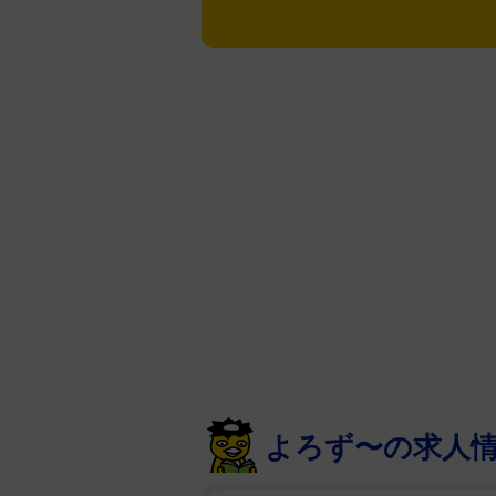
一方の久野アナは22年5月に「結
を退社することになりました！」と
えている。「気付けば子育てトー
うかがわせ、さらに「時間足りな
だ。
フォロワーからは「久野ちゃん相
ショット」などの声が寄せられた
久野アナは1989年3月27日生ま
テレビ退社後は松竹芸能に所属し
よろず〜の求人