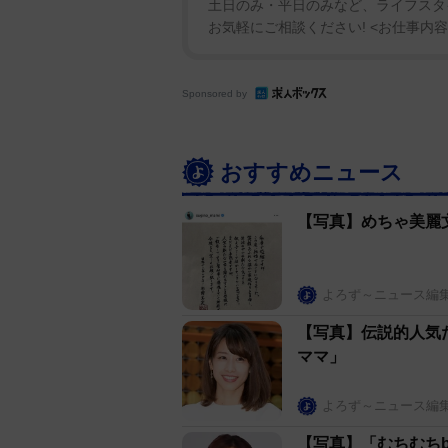
土日のみ・平日のみなど、ライフスタ
お気軽にご相談ください! <お仕事内容
Sponsored by
おすすめニュース
【写真】めちゃ美麗
よろず～ニュース編
【写真】伝説的人気
ママ」
よろず～ニュース編
【写真】「むちむちb