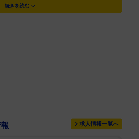
続きを読む
婚に向けて東京を離れるので、 6月末で日本テレビ
結婚と退社を同時報告。昨年3月には第1子出産を伝
クが止まらず」とママ同士の会話に花が咲いたことを
かったーー 今度はゆっくりご飯行こうね」と結ん
変わらず可愛い」「お二人共素敵です」「美人ツー
。
れ、愛知県出身。法政大を卒業し、22年6月末に日本
、関西を中心にフリーとして活動している。
求人情報一覧へ
情報