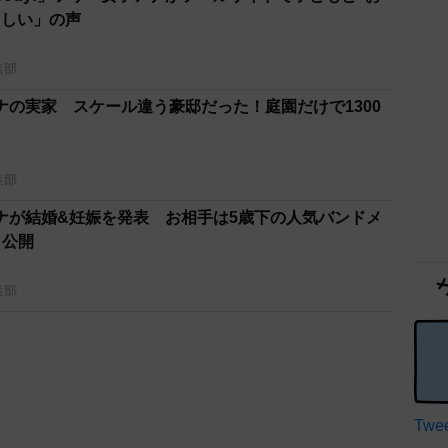
ましい」の声
集部
ナの実家 スケール違う豪邸だった！庭園だけで1300
集部
ナが結婚&妊娠を発表 お相手は5歳下の人気バンドメ
も公開
集部
Twee