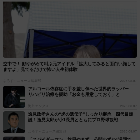
空中で！ 顔ゆがめて叫ぶ元アイドル「拡大してみると面白い顔して
ますよ」見てるだけで怖い人生初体験
よろず～ニュース編集部
2026.08.07
アルコール依存症に手を差し伸べた世界的ラッパー
リハビリ治療を援助「お金も用意しておく」と
海外エンタメ
2026.08.07
逸見政孝さんの“虎の遺伝子”しっかり継承 四代目爆
誕！逸見太郎が小1長男とともにプロ野球観戦
よろず～ニュース編集部
2026.08.07
「スパイダーマン」旋風やまず 公開わずか1週間で