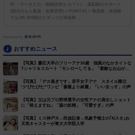
対 ・データ入力・保険請求(レセプト) ・薬剤師のサポート
(指示のもと集薬・在庫管理) < POINT.01 > 無資格・未経験
でもOK! 約9割のスタッフが未経験...
Sponsored by
おすすめニュース
【写真】慶応大卒のフリーアナ30歳 強風のなかタイトな
Tシャツ＆スカート「モンローしてる」「素敵なお山が」
の声
【写真】「デカ過ぎです」若手女子アナ スタイル際立
つ“ぴたぴた"ワンピ「薔薇より綺麗」「いい女っす」の声
【写真】父は元プロ野球選手の女性アナの肩出しショット
に「映えますね」「森の妖精」「可愛すぎ」の声
【写真】ミス神戸大→民放記者→気象予報士の｢Nスタ｣お
天気キャスターが東大大学院入学