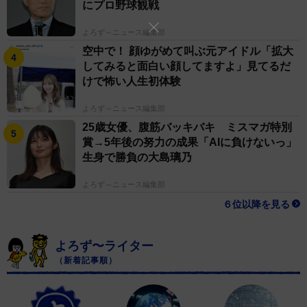
にプロ野球観戦
よろず～ニュース編集部
空中で！ 顔ゆがめて叫ぶ元アイドル「拡大
してみると面白い顔してますよ」見てるだ
けで怖い人生初体験
よろず～ニュース編集部
25歳女優、腹筋バッキバキ ミスマガ特別
賞→5年後の努力の成果「AIに負けないっ」
生身で勝負の大島璃乃
よろず～ニュース編集部
６位以降を見る
よろず〜ライター
（新着記事順）