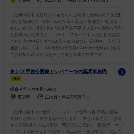
【仕事内容】未経験から始められる簡単な倉庫内軽作業!週3
日から勤務OK、日勤・夜勤が選べるお仕事!前払い制度あり
嬉しい前払い対応(規定有)!履歴書不要 週3日から勤務が可能
な長期のお仕事です。 パート・アルバイトや正社員で活躍
された方や中高年まで(18歳～65歳)の方が活躍中。 入社日
相談に応じます。 <高時給の軽作業> Amazon倉庫内で通販
でお馴染みの日用品を扱う簡単な倉庫内作業です...
東京/大手総合医療カンパニーでの薬局事務職
NEW
総合メディカル株式会社
東京都
正社員：年収300万円～
【仕事内容】<お仕事について> ・お仕事内容 事務と接客、
受付など幅広い業務をお任せします。 主な仕事内容 ・患者
さん対応(処方せんの受付・問診票のご案内) ・医薬品・サプ
リメントの販売とレジ操作 ・商品陳列・発注管理 ・電話応