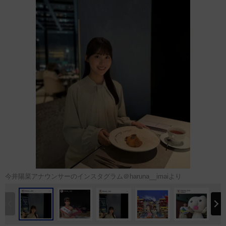
今井陽菜アナウンサーのインスタグラム＠haruna__imaiより