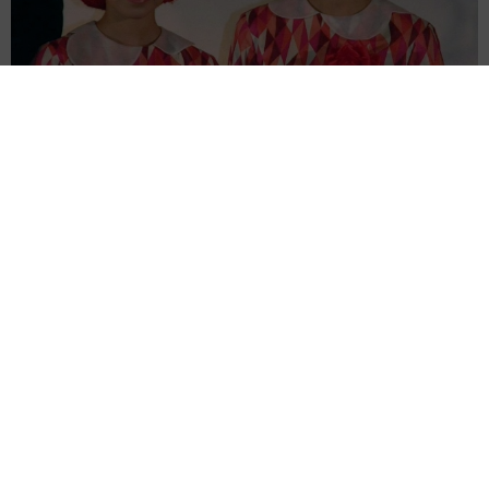
「♪たらこ～、たらこ～」CMの元子役 産前産後の体重公開！昨年
10月出産「全然減らないよなんでえええええ」
よろず～ニュース編集部
2026.08.07
子役出身で慶応大卒、ハリウッドの大作映画にも出演
した女優が33歳の誕生日「歳を重ねるたびに温かい心
を」
よろず～ニュース編集部
2026.08.07
65歳でタトゥーデビュー 67歳で3つ目の打首junko
世間の目に持論 SNS「行動するのがかっこいい」
よろず～ニュース編集部
2026.08.07
登録者200万人超の人気YouTuber 離婚を発表→すぐ
に撤回｢離婚届に勢いで記入してしまった｣
よろず～ニュース編集部
2026.08.07
汚ったないヨレヨレ男→よく見るとイケメンだった!?
世界一周中に3度も再会、ジョージアの“記憶無し"夜か