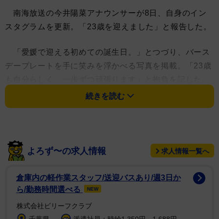
南海放送の今井陽菜アナウンサーが8日、自身のイン
スタグラムを更新。「23歳を迎えました」と報告した。
「愛媛で迎える初めての誕生日。」とつづり、バース
デープレートを手に笑みを浮かべる写真を掲載。「23歳
も自分らしく、一歩ずつ頑張ります」と抱負を記した。
続きを読む
今井アナは2003年6月8日生まれ、大阪府出身。関西
学院大学を卒業後、2026年に南海放送に入社。大学在学
中はミスミスターキャンパス関西学院2023でグランプリ
に輝き、フジテレビ「オールナイトフジコ」にフジコー
よろず〜の求人情報
求人情報一覧へ
ズ1期生として出演していた。
倉庫内の軽作業スタッフ/送迎バスあり/週3日か
フォロワーからは「清楚で凄く綺麗です！」「誕生日
ら/勤務時間選べる
NEW
おめでとうございます」「アナウンサーとしての更なる
株式会社ビリーフクラブ
ご活躍を楽しみにしてます」などの声が寄せられた。
千葉県
派遣社員：時給1,350円～1,688円