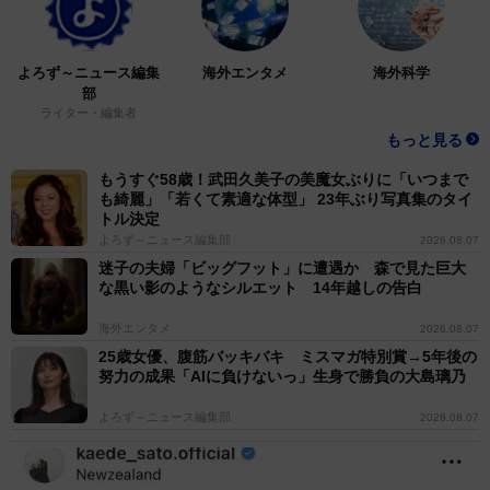
よろず～ニュース編集
海外エンタメ
海外科学
部
ライター・編集者
もっと見る
もうすぐ58歳！武田久美子の美魔女ぶりに「いつまで
も綺麗」「若くて素適な体型」 23年ぶり写真集のタイ
トル決定
よろず～ニュース編集部
2026.08.07
迷子の夫婦「ビッグフット」に遭遇か 森で見た巨大
な黒い影のようなシルエット 14年越しの告白
海外エンタメ
2026.08.07
25歳女優、腹筋バッキバキ ミスマガ特別賞→5年後の
努力の成果「AIに負けないっ」生身で勝負の大島璃乃
よろず～ニュース編集部
2026.08.07