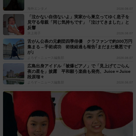
海外エンタメ
2026.08.07
「泣かない自信ないよ」実家から巣立ってゆく息子を
見守る母親「同じ気持ちです」「泣けてきました」と
反響
水上侑子
2026.08.07
舌がん公表の元劇団四季俳優 クラファンで約300万円
集まる→手術成功 術後経過も報告｢まだまだ最悪です
が｣
よろず～ニュース編集部
2026.08.07
広島出身アイドル「被爆ピアノ」で「見上げてごらん
夜の星を」披露 平和願う楽曲も発売、Juice＝Juice
段原瑠々
よろず～ニュース編集部
2026.08.07