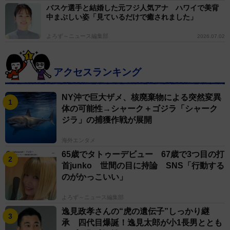
バスケ選手と結婚した元フジ人気アナ ハワイで美背
中まぶしい姿「見ているだけで癒されました」
よろず～ニュース編集部
2026.07.02
アクセスランキング
NY沖で巨大ザメ、核廃棄物による突然変異
体の可能性→シャーク＋ゴジラ「シャーク
ジラ」の捕獲作戦が展開
海外エンタメ
65歳でタトゥーデビュー 67歳で3つ目の打
首junko 世間の目に持論 SNS「行動する
のがかっこいい」
よろず～ニュース編集部
逸見政孝さんの“虎の遺伝子”しっかり継
承 四代目爆誕！逸見太郎が小1長男ととも