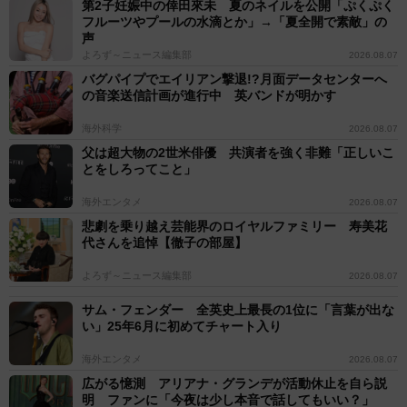
第2子妊娠中の倖田來未 夏のネイルを公開「ぷくぷく
フルーツやプールの水滴とか」→「夏全開で素敵」の
声
よろず～ニュース編集部
2026.08.07
バグパイプでエイリアン撃退!?月面データセンターへ
の音楽送信計画が進行中 英バンドが明かす
海外科学
2026.08.07
父は超大物の2世米俳優 共演者を強く非難「正しいこ
とをしろってこと」
海外エンタメ
2026.08.07
悲劇を乗り越え芸能界のロイヤルファミリー 寿美花
代さんを追悼【徹子の部屋】
よろず～ニュース編集部
2026.08.07
サム・フェンダー 全英史上最長の1位に「言葉が出な
い」25年6月に初めてチャート入り
海外エンタメ
2026.08.07
広がる憶測 アリアナ・グランデが活動休止を自ら説
明 ファンに「今夜は少し本音で話してもいい？」