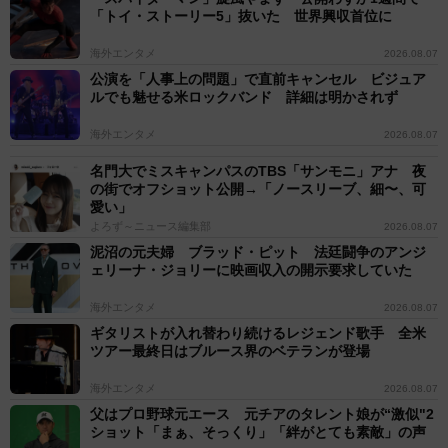
「トイ・ストーリー5」抜いた 世界興収首位に
海外エンタメ
2026.08.07
公演を「人事上の問題」で直前キャンセル ビジュア
ルでも魅せる米ロックバンド 詳細は明かされず
海外エンタメ
2026.08.07
名門大でミスキャンパスのTBS「サンモニ」アナ 夜
の街でオフショット公開→「ノースリーブ、細〜、可
愛い」
よろず～ニュース編集部
2026.08.07
泥沼の元夫婦 ブラッド・ピット 法廷闘争のアンジ
ェリーナ・ジョリーに映画収入の開示要求していた
海外エンタメ
2026.08.07
ギタリストが入れ替わり続けるレジェンド歌手 全米
ツアー最終日はブルース界のベテランが登場
海外エンタメ
2026.08.07
父はプロ野球元エース 元チアのタレント娘が“激似"2
ショット「まぁ、そっくり」「絆がとても素敵」の声