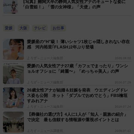
【写真】難関大卒の静岡人気女性アナのキュートな姿に
「白雪姫！」「雪の女神様」「天使」の声
愛媛
大阪
テレビ
お仕事
愛媛産の“H”級！ 薄いシャツ1枚じゃ隠しきれない存在
感 河内裕里｢FLASH｣2年ぶり登場
よろず～ニュース編集部
2026.08.02
愛媛の人気女性アナ27歳「カフェでまったり」ワンシ
ョルオフショに「綺麗〜」「めっちゃ美人」の声
よろず～ニュース編集部
2026.07.26
26歳女性アナが結婚＆妊娠を発表 ウエディングドレ
ス姿も公開 ネット「ダブルでおめでとう」FBS檜垣
すみれアナ
よろず～ニュース編集部
2026.07.24
【葬儀社の選び方】4人に1人が「知人・親族の紹介」
で決定 最も信頼する情報源や重視ポイントとは
よろず～ニュース調査班
2026.07.12