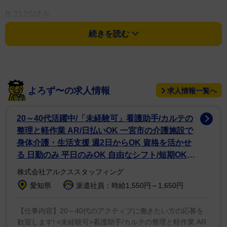
B.2125試合
続きを読む
C.2521試合
よろず〜の求人情報
求人情報一覧へ
20～40代活躍中/「未経験可」看護助手/カルテの
整理と軽作業 AR/日払いOK 一宮市の介護施設で
身体介護・生活支援 週2日からOK 資格を活かせ
る 日勤のみ 平日のみOK 自由なシフト/短期OK
NEW
株式会社アルクススタッフィング
愛知県
派遣社員：時給1,550円～1,650円
【仕事内容】20～40代のアクティブに働きたい方の応募を
歓迎します! <未経験可>看護助手/カルテの整理と軽作業 AR