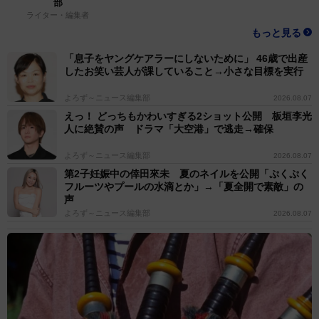
部
ライター・編集者
もっと見る
「息子をヤングケアラーにしないために」 46歳で出産
したお笑い芸人が課していること→小さな目標を実行
よろず～ニュース編集部
2026.08.07
えっ！ どっちもかわいすぎる2ショット公開 板垣李光
人に絶賛の声 ドラマ「大空港」で逃走→確保
よろず～ニュース編集部
2026.08.07
第2子妊娠中の倖田來未 夏のネイルを公開「ぷくぷく
フルーツやプールの水滴とか」→「夏全開で素敵」の
声
よろず～ニュース編集部
2026.08.07