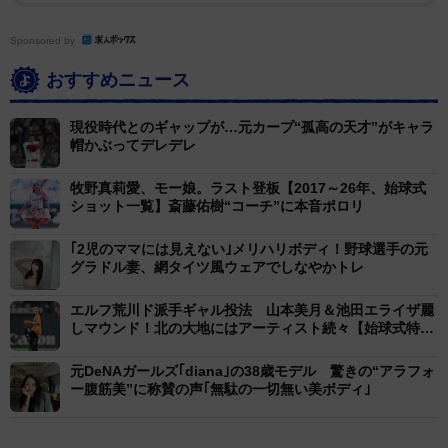
Sponsored by
おすすめニュース
現役時代とのギャップが…元カープ“孤高の天才”がキャラ
帽かぶってデレデレ
牧野真莉愛、モー娘。ラスト登板【2017～26年、始球式
ショット一覧】斎藤佑樹“コーチ”に本音ポロリ
｢2児のママには見えない｣メリハリボディ！野球選手の元
グラドル妻、網タイツ風ウェアでしなやかトレ
エルフ荒川ド派手ギャル投法 山本美月＆池田エライザ麗
しマウンド！北の大地にはアーティスト続々【始球式特
集】
元DeNAガールズ｢diana｣の38歳モデル 驚きの“アラフォ
ー腹筋美”に称賛の声｢無駄の一切無い美ボディ｣