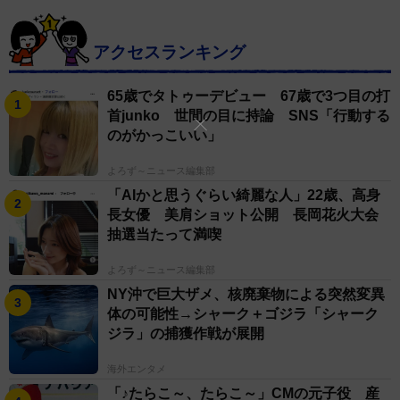
アクセスランキング
65歳でタトゥーデビュー 67歳で3つ目の打
首junko 世間の目に持論 SNS「行動する
のがかっこいい」
よろず～ニュース編集部
「AIかと思うぐらい綺麗な人」22歳、高身
長女優 美肩ショット公開 長岡花火大会
抽選当たって満喫
よろず～ニュース編集部
NY沖で巨大ザメ、核廃棄物による突然変異
体の可能性→シャーク＋ゴジラ「シャーク
ジラ」の捕獲作戦が展開
海外エンタメ
「♪たらこ～、たらこ～」CMの元子役 産