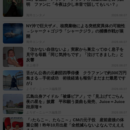
明 ファンに「今夜は少し本音で話してもいい？」
海外エンタメ
2026.08.07
NY沖で巨大ザメ、核廃棄物による突然変異体の可能性
→シャーク＋ゴジラ「シャークジラ」の捕獲作戦が展
開
海外エンタメ
2026.08.07
「泣かない自信ないよ」実家から巣立ってゆく息子を
見守る母親「同じ気持ちです」「泣けてきました」と
反響
水上侑子
2026.08.07
舌がん公表の元劇団四季俳優 クラファンで約300万円
集まる→手術成功 術後経過も報告｢まだまだ最悪です
が｣
よろず～ニュース編集部
2026.08.07
広島出身アイドル「被爆ピアノ」で「見上げてごらん
夜の星を」披露 平和願う楽曲も発売、Juice＝Juice
段原瑠々
よろず～ニュース編集部
2026.08.07
「♪たらこ～、たらこ～」CMの元子役 産前産後の体
重公開！昨年10月出産「全然減らないよなんでえええ