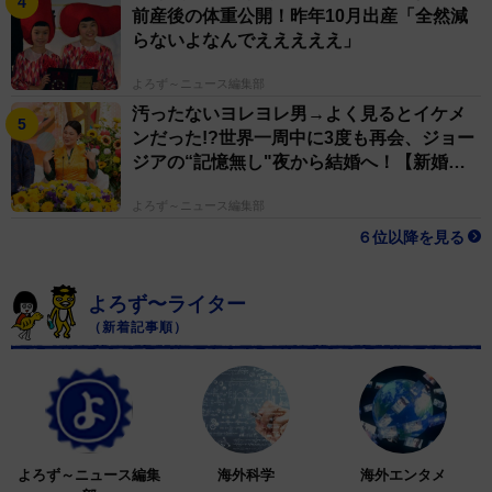
前産後の体重公開！昨年10月出産「全然減
らないよなんでえええええ」
よろず～ニュース編集部
汚ったないヨレヨレ男→よく見るとイケメ
ンだった!?世界一周中に3度も再会、ジョー
ジアの“記憶無し"夜から結婚へ！【新婚さ
ん】
よろず～ニュース編集部
６位以降を見る
よろず〜ライター
（新着記事順）
よろず～ニュース編集
海外科学
海外エンタメ