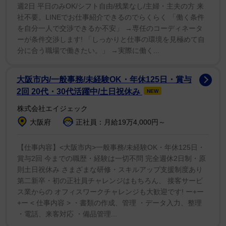
週2日 平日のみOK/シフト自由/残業なし/主婦・主夫の方 来
社不要。LINEでお仕事紹介できるのでらくらく 「働く条件
を自分一人で交渉できるか不安」 →専任のコーディネータ
1/2
ーが条件交渉します! 「しっかりと仕事の環境を見極めて自
分に合う職場で働きたい。」 →実際に働く...
現役時代の衣笠祥雄
大阪市内/一般事務/未経験OK・年休125日・賞与
【問題２】四文字熟語クイズです。□に入る文字は?
2回 20代・30代活躍中/土日祝休み
NEW
一喜□□
株式会社エイジェック
大阪府
正社員：月給19万4,000円～
良いことがあれば喜び、悪いことがあれば悲しむよう
に、気持ちがたびたび揺れ動くことです。
【仕事内容】<大阪市内>一般事務/未経験OK・年休125日・
賞与2回 今までの職歴・経験は一切不問 完全週休2日制・原
則土日祝休み さまざまな研修・スキルアップ支援制度あり
第二新卒・初の正社員チャレンジはもちろん、 接客サービ
ス業からの オフィスワークチャレンジも大歓迎です! ー+ー
+ー < 仕事内容 > ・書類の作成、管理 ・データ入力、整理
・電話、来客対応 ・備品管理...