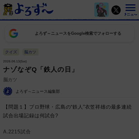
よろず～ニュースをGoogle検索でフォローする
クイズ
脳カツ
2026.06.13(Sat)
ナゾなぞQ「鉄人の日」
脳カツ
よろず～ニュース編集部
【問題１】プロ野球・広島の“鉄人”衣笠祥雄の最多連続
試合出場記録は何試合?
A.2215試合