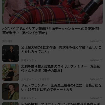
バグパイプでエイリアン撃退!?月面データセンターへの音楽送信計
画が進行中 英バンドが明かす
海外科学
2026.08.07
父は超大物の2世米俳優 共演者を強く非難「正しいこ
とをしろってこと」
海外エンタメ
2026.08.07
悲劇を乗り越え芸能界のロイヤルファミリー 寿美花
代さんを追悼【徹子の部屋】
よろず～ニュース編集部
2026.08.07
サム・フェンダー 全英史上最長の1位に「言葉が出な
い」25年6月に初めてチャート入り
海外エンタメ
2026.08.07
広がる憶測 アリアナ・グランデが活動休止を自ら説