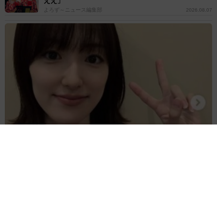
ええ」
よろず～ニュース編集部
2026.08.07
子役出身で慶応大卒、ハリウッドの大作映画にも出演した女優が33
歳の誕生日「歳を重ねるたびに温かい心を」
よろず～ニュース編集部
2026.08.07
登録者200万人超の人気YouTuber 離婚を発表→すぐ
に撤回｢離婚届に勢いで記入してしまった｣
よろず～ニュース編集部
2026.08.07