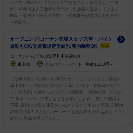
って居心地のいいクリニックであること」を理念として掲
げ、40年以上人工透析を専門とした施設を運営しています。
医師・看護師・臨床工学技士・受付事務が協力して患者様へ
きめ細か...
1/2
「闘魂」はちまきで気合の入った長友佑都
オープニング!コーナン売場スタッフ/車・バイク
通勤もOK/交通費規定支給/扶養内勤務OK
NEW
【問題２】四文字熟語クイズです。□に入る文字は?
コーナンPRO/〇683江戸川中央店004
□目□然
東京都
アルバイト・パート：時給1,280円～
一度見ただけで、はっきりと分かることです。説明がい
【仕事内容】<10月中旬OPEN オープニングスタッフ募集>
新小岩駅～バス6分/バス停近く!車・バイク・自転車OK(ガソ
らないほど明白な様子を表します。
リン代支給) お店作りのワクワク感満載 「仕事内容」につい
て 接客、レジ、品出しなどをお願いします。 難しい知識は
不要! 店舗には常に社員がいるので安心です レジ業務 自動釣
銭機で計算ミスなし! バーコードを読み取るだけ 品出し・商
品補充 商品を棚に並べた...