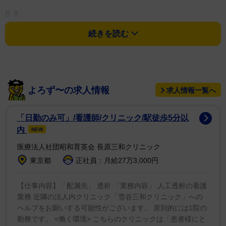
B.8
続きを読む
C.9
よろず〜の求人情報
求人情報一覧へ
「日勤のみ可」/看護師/クリニック/駅徒歩5分以
内
NEW
医療法人社団昭和育英会 長原三和クリニック
東京都
正社員：月給27万3,000円
【仕事内容】「配属先」 透析 「業務内容」 人工透析の看護
業務 近隣の法人内クリニック「雪谷三和クリニック」への
ヘルプをお願いする可能性がございます。 原則的には1院の
勤務です。 <働く環境> こちらのクリニックは「患者様にと