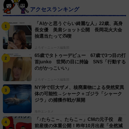
アクセスランキング
「AIかと思うぐらい綺麗な人」22歳、高身
長女優 美肩ショット公開 長岡花火大会
抽選当たって満喫
よろず～ニュース編集部
65歳でタトゥーデビュー 67歳で3つ目の打
首junko 世間の目に持論 SNS「行動する
のがかっこいい」
よろず～ニュース編集部
NY沖で巨大ザメ、核廃棄物による突然変異
体の可能性→シャーク＋ゴジラ「シャーク
ジラ」の捕獲作戦が展開
海外エンタメ
「♪たらこ～、たらこ～」CMの元子役 産
前産後の体重公開！昨年10月出産「全然減