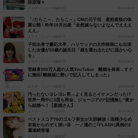
段原瑠々
よろず～ニュース編集部
2026.08.07
「♪たらこ～、たらこ～」CMの元子役 産前産後の体
重公開！昨年10月出産「全然減らないよなんでえええ
ええ」
よろず～ニュース編集部
2026.08.07
子役出身で慶応大卒、ハリウッドの大作映画にも出演
した女優が33歳の誕生日「歳を重ねるたびに温かい心
を」
よろず～ニュース編集部
2026.08.07
登録者200万人超の人気YouTuber 離婚を発表→すぐ
に撤回｢離婚届に勢いで記入してしまった｣
よろず～ニュース編集部
2026.08.07
汚ったないヨレヨレ男→よく見るとイケメンだった!?
世界一周中に3度も再会、ジョージアの“記憶無し"夜か
ら結婚へ！【新婚さん】
よろず～ニュース編集部
2026.08.07
ベストスコア70のゴルフ美女が大胆解放！面積少なめ
衣装からのぞく深い谷 一ノ瀬のこ｢FLASH｣異例の2
週連続登場
よろず～ニュース編集部
2026.08.06