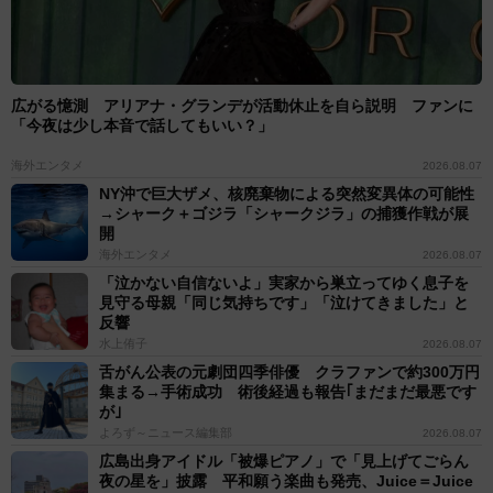
広がる憶測 アリアナ・グランデが活動休止を自ら説明 ファンに
「今夜は少し本音で話してもいい？」
海外エンタメ
2026.08.07
NY沖で巨大ザメ、核廃棄物による突然変異体の可能性
→シャーク＋ゴジラ「シャークジラ」の捕獲作戦が展
開
海外エンタメ
2026.08.07
「泣かない自信ないよ」実家から巣立ってゆく息子を
見守る母親「同じ気持ちです」「泣けてきました」と
反響
水上侑子
2026.08.07
舌がん公表の元劇団四季俳優 クラファンで約300万円
集まる→手術成功 術後経過も報告｢まだまだ最悪です
が｣
よろず～ニュース編集部
2026.08.07
広島出身アイドル「被爆ピアノ」で「見上げてごらん
夜の星を」披露 平和願う楽曲も発売、Juice＝Juice