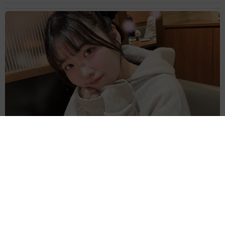
大玉だらけ 農家娘が実家でスイカまみれ とにかく立派「でか」
早朝から収穫 秋田で純朴ボリューミー
よろず～ニュース編集部
2026.08.06
新恋人はネイマールの元カノ ショーン・メンデスが
誕生日祝う動画投稿「僕の人生を変えてくれた」
海外エンタメ
2026.08.06
吉本所属33歳の女性タレント「JAPAN MENSA」合
格！人口の上位2％の知能指数 クイズへの憧れ膨らむ