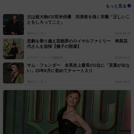
もっと見る
父は超大物の2世米俳優 共演者を強く非難「正しいこ
とをしろってこと」
海外エンタメ
2026.08.07
悲劇を乗り越え芸能界のロイヤルファミリー 寿美花
代さんを追悼【徹子の部屋】
よろず～ニュース編集部
2026.08.07
サム・フェンダー 全英史上最長の1位に「言葉が出な
い」25年6月に初めてチャート入り
海外エンタメ
2026.08.07