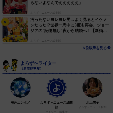
らないよなんでえええええ」
よろず～ニュース編集部
汚ったないヨレヨレ男→よく見るとイケメ
ンだった!?世界一周中に3度も再会、ジョー
ジアの“記憶無し"夜から結婚へ！【新婚さ
ん】
よろず～ニュース編集部
６位以降を見る
よろず〜ライター
（新着記事順）
海外エンタメ
よろず～ニュース編集
水上侑子
部
よろず～ニュース特約
ライター・編集者