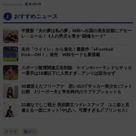
Sponsored by
おすすめニュース
平愛梨「夫の夢は私の夢」W杯へ出国の長友佑都にアモー
レ・エール！ 4人の男児も青き“闘魂モード”
名作「ウイイレ」から進化！最新作「eFootball
Kick―Off！」発売 W杯モードも新搭載
スポーツ賭博関連広告削除 ケインやハーランドらサッカ
ー選手は18歳以下に人気すぎ→アンリは該当せず
30歳迎えたフリーアナ 思い出の｢サッカー美少女｣フォト
公開 Jリーガー夫と学生時代のラブラブショットも
22歳なでしこ戦士 美肌際立つドレスアップ ユニ姿と見
違える一面にネット｢やばい。可愛すぎる｣｢プリンセス｣
クイズ
脳カツ