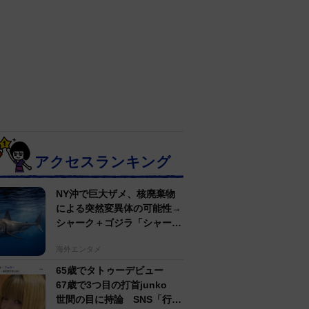
アクセスランキング
NY沖で巨大ザメ、核廃棄物
による突然変異体の可能性→
シャーク＋ゴジラ「シャーク
ジラ」の捕獲作戦が展開
海外エンタメ
65歳でタトゥーデビュー
67歳で3つ目の打首junko
世間の目に持論 SNS「行動