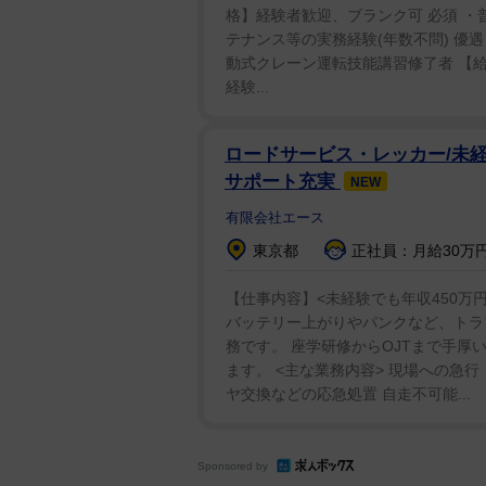
世界中で150例未満となっている
格】経験者歓迎、ブランク可 必須 ・
テナンス等の実務経験(年数不問) 優遇
ホールさんの心臓が12回も停止し
動式クレーン運転技能講習修了者 【給与】
経験...
嚥下（飲み込み）が迷走神経の過
に遅くなるか、一時的に停止してし
ロードサービス・レッカー/未経
分間停止することもあった。
サポート充実
NEW
有限会社エース
従来の治療法は効果がなく、ホー
（CNA）」と呼ばれる革新的な治
東京都
正社員：月給30万円
【仕事内容】<未経験でも年収450万
英国心臓財団（British Heart 
バッテリー上がりやパンクなど、トラ
ーが支援するこの治療法は、問題
務です。 座学研修からOJTまで手
入して行われる。これにより神経
ます。 <主な業務内容> 現場への急
ヤ交換などの応急処置 自走不可能...
能になる。
ホールさんは治療後の生活の変化
Sponsored by
もできるようになりました。すべ