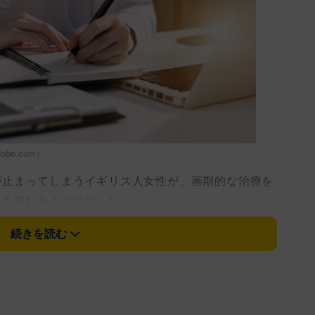
be.com）
止まってしまうイギリス人女性が、画期的な治療を
」を送れるようになった。
続きを読む
ト・オールバンズ出身で、助産師として働くサラ・
疾患と診断され、食事や水分摂取のたびに失神やめま
後になるのではないかと恐れていた。
、自立した生活、家庭生活など、あらゆる面に影響