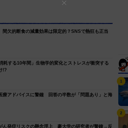
生活は本当に元通りになりました」
 間欠的断食の減量効果は限定的？SNSで熱狂も正当
も消耗する10年間」生物学的変化とストレスが衝突する
!?
の医療アドバイスに警鐘 回答の半数が「問題あり」と海
がん発症リスクの懸念浮上 豪大学の研究者が警鐘→反