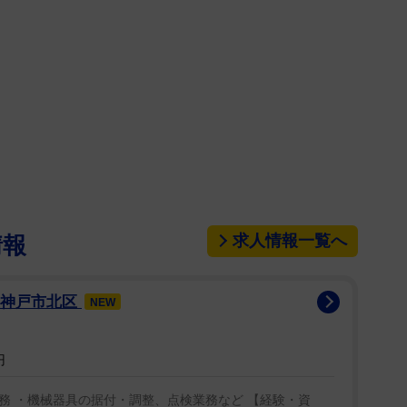
事の際、夫は私が意識を失わないように私の隣に座ら
気を失わずに最後まで食べ終えられるかどうか心配し
間であるはずが、ストレスと恐怖に満ちたものにな
ければならず、数カ月間仕事を休むことになりまし
期の一つでした。食事中に心臓が止まって、二度と動
ろしい考えが頭をよぎるようになりました」と振り返
となく生活できています」と続けた。
求人情報一覧へ
情報
歳の頃から失神や吐き気に悩まされ始め、数年後には
うになり、9年が経つ頃には、食事中に定期的に意
×神戸市北区
NEW
。当初は「忙しい助産師仕事による脱水症状や、更年
、症状は悪化していった。
円
名は、「嚥下性心抑制性失神」。同疾患の報告例は
務 ・機械器具の据付・調整、点検業務など 【経験・資