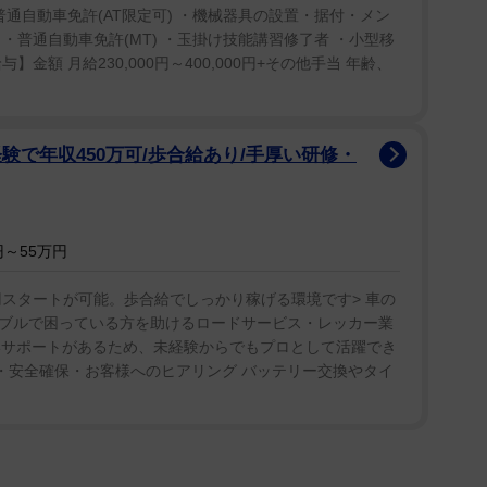
。心電図モニターを用いた検査の結果、24時間の間に
普通自動車免許(AT限定可) ・機械器具の設置・据付・メン
 ・普通自動車免許(MT) ・玉掛け技能講習修了者 ・小型移
ていることが判明した。
金額 月給230,000円～400,000円+その他手当 年齢、
剰反応を引き起こし、その結果、心臓の拍動が劇的
まう同疾患だが、ホールさんの場合、心臓が最大1
験で年収450万可/歩合給あり/手厚い研修・
ルさんは最終的に「心臓神経アブレーション
療法の臨床試験に参加することになった。
～55万円
円スタートが可能。歩合給でしっかり稼げる環境です> 車の
Foundation）とNIHRインペリアル生物医学研究センタ
ブルで困っている方を助けるロードサービス・レッカー業
の神経を標的とし、鼠径部からカテーテルを心臓に挿
厚いサポートがあるため、未経験からでもプロとして活躍でき
活動を可視化し、熱を用いて細胞を破壊することが可
行・安全確保・お客様へのヒアリング バッテリー交換やタイ
に大喜びしており、こう語っている。「運転も仕事
てが元通りになったような気がします。研究者や素晴