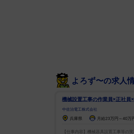
を及ぼしていました。家族での食
なければならず、子供たちは私が
ていました」と語った。
さらに「本来なら普通の家族の時
ってしまいました。運転もやめな
た。それは私の人生で最も辛い時
き出さないのではないかという恐
り、「でも今は、恐怖を感じるこ
よろず〜の求人
2児の母であるホールさんは39
立っているだけでめまいを感じるよ
機械設置工事の作業員×正社員
識を失うようになっていたという
中佐治電工株式会社
期のせいだろう」と考えていたが
兵庫県
月給23万円～40万
そしてホールさんが診断された病
【仕事内容】機械器具設置工事等の実