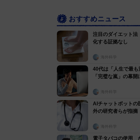
らしい医師たちのおかげで、私の
おすすめニュース
注目のダイエット法
化する証拠なし
海外科学
40代は「人生で最
「完璧な嵐」の幕開け
海外科学
AIチャットボット
外の研究者らが指摘
海外科学
電子タバコの使用 