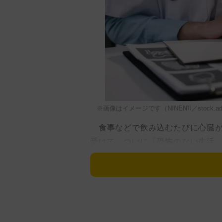
※画像はイメージです（NINENII／stock.ado
食事などで飲み込むたびに心臓が
受けて、ついに「恐怖のない生活
英国ハートフォードシャー州セン
ホールさん（50）は、極めて稀な
いを起こすため、毎回の食事が最
ホールさんは「この病気は、仕事