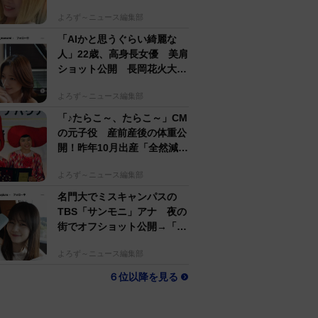
するのがかっこいい」
よろず～ニュース編集部
「AIかと思うぐらい綺麗な
人」22歳、高身長女優 美肩
ショット公開 長岡花火大会
抽選当たって満喫
よろず～ニュース編集部
「♪たらこ～、たらこ～」CM
の元子役 産前産後の体重公
開！昨年10月出産「全然減ら
ないよなんでえええええ」
よろず～ニュース編集部
名門大でミスキャンパスの
TBS「サンモニ」アナ 夜の
街でオフショット公開→「ノ
ースリーブ、細〜、可愛い」
よろず～ニュース編集部
６位以降を見る