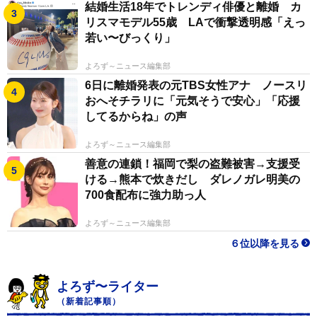
結婚生活18年でトレンディ俳優と離婚 カ
リスマモデル55歳 LAで衝撃透明感「えっ
若い〜びっくり」
よろず～ニュース編集部
6日に離婚発表の元TBS女性アナ ノースリ
おへそチラリに「元気そうで安心」「応援
してるからね」の声
よろず～ニュース編集部
善意の連鎖！福岡で梨の盗難被害→支援受
ける→熊本で炊きだし ダレノガレ明美の
700食配布に強力助っ人
よろず～ニュース編集部
６位以降を見る
よろず〜ライター
（新着記事順）