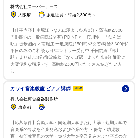
株式会社スーパーナース
大阪府
派遣社員：時給2,300円～
【仕事内容】南堀江! -なんば駅より徒歩8分!- 高時給2,300
円!! 都心の一般病院(2交替) POINT < 「桜川駅」「なんば
駅」徒歩圏内 > 南堀江 一般病院(250床)×2交替/時給2,300円/
平日のみのご相談も可/エントリー受付中 千日前線「桜川
1/1
駅」より徒歩3分/御堂筋線「なんば駅」より徒歩8分 通勤に
大変便利な職場です! 高時給2300円でたくさん稼ぎたい方
通学時間の短縮で嬉しいのは子どもだけじゃない ※画像はイメージで
に...
す（みんと。/photoAC）
長女が進学したのは、自宅から通学時間が10分ほどの
カワイ音楽教室 ピアノ講師
NEW
学校だ。電車と徒歩を合わせてもその程度で、同じ6時
株式会社河合楽器製作所
間授業でも小学生の弟たちより早く帰宅するほどだ。ま
東京都
た通学時間が短いことで嬉しいのは子どもだけではな
い。さらに、遠くても通う価値がある学校も存在してい
【応募条件】音楽大学・同短期大学または大学・短期大学で
ることを解説していこう。
音楽系の専攻を卒業見込および卒業の方 ・保育・幼児教
育・初等教育系の大学・短期大学を卒業見込および卒業の方