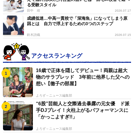
る受験スタイル
「どこに行きたいか」という気持ちと照らし合わせなが
田中 靖
2026.07.17
ら決めることになるだろう。志望校選びでも、結局は
成績低迷…中高一貫校で「深海魚」になってしまう原
「自分ごと」として考えられるかどうかが大事になって
因とは 自力で浮上するための3つのステップ
くるのだと感じている。
鈴木詩織
2026.07.15
◆橋本ひとみ（はしもと・ひとみ） 3児を育てるマ
マライター 2026年、長女が1度塾をやめるという回り
アクセスランキング
道を経て大学付属中学に進学。現在は長男が大手中学受
16歳で正体を隠してデビュー！両親は超大
験塾で中高一貫校を目指して奮闘中。次男は中学受験は
物のサラブレッド 3年前に他界した父への
せず公立へ進学予定と、3人3様の選択をする子どもたち
想い【徹子の部屋】
に日々翻弄されている。中学受験を支える親のリアルを
SNSで発信中。
よろず～ニュース編集部
“6股”芸能人と交際過去暴露の元女優 ド派
手DJプレイ！火柱上がるパフォーマンスに
「かっこよすぎ!!」
よろず～ニュース編集部