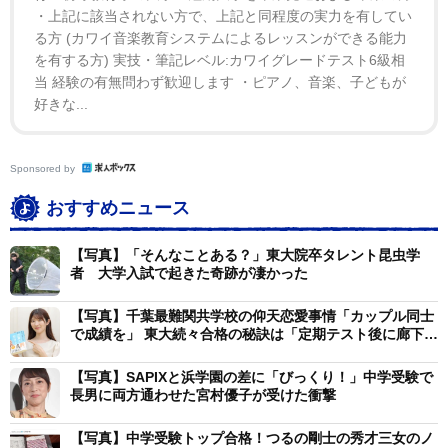
・上記に該当されない方で、上記と同程度の実力を有してい
「近いは正義」は子どもだけの話じゃない
る方 (カワイ音楽教育システムによるレッスンができる能力
クラスの懇談会や長女からの話では、他県から通う子
を有する方) 実技・筆記レベル:カワイグレードテスト6級相
当 経験の有無問わず歓迎します ・ピアノ、音楽、子どもが
や片道1時間以上かけて通う子も少なくないと分かっ
好きな...
た。仲の良い友達が5時に起きて家を出るという話を聞
いた長女は、自分が目を覚ました時にはすでに電車に乗
っているという事実に驚いていた。
Sponsored by
おすすめニュース
通学時間の恩恵は子どもだけではなく、親の立場から
感じることも大きい。毎朝のお弁当作りも、早起きの負
【写真】「そんなことある？」東大院卒タレント昆虫学
者 大学入試で起きた奇跡が凄かった
担が少ない分だけ余裕がある。授業参観や個人面談も、
学校が近ければ気軽に足を運べる。半年分の電車定期券
【写真】千葉最難関共学校の仰天恋愛事情「カップル同士
の費用が1万円を切るのもありがたい。
で成績を」 東大続々合格の秘訣は「定期テスト後に廊下
で」
【写真】SAPIXと浜学園の差に「びっくり！」中学受験で
さらに、電車が遅延したときにすぐ迎えに行ける安心
長男に両方通わせた宮村優子が受けた衝撃
感は、女の子を持つ親として無視できない要素だ。
【写真】中学受験トップ合格！つるの剛士の秀才三女のノ