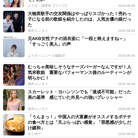
よろず～調査班【ライフ】
2026.08.09
大物英歌手の交友関係はやっぱりスゴかった！売れっ
子になる前の歌姫を紹介したのは、人気女優の娘だっ
た
海外エンタメ
2026.08.09
元AKB女性アナの浴衣姿に「一段と映えますね～」
「すっごく美人」の声
よろず～ニュース編集部
2026.08.09
むっちゃ美味しそうなチーズバーガーなんですが！人
気米歌姫 重要なパフォーマンス後のルーティーンが
明らかに！
海外エンタメ
2026.08.09
スカーレット・ヨハンソンでも「達成不可能」だった
美の基準 感じていた外見への強いプレッシャー
海外エンタメ
2026.08.09
「うんまっ！」中国人の大富豪がオススメするポテチ
の食べ方とは「天ぷらっぽい感覚」「罪悪感が少しだ
け緩和」
水上侑子
2026.08.09