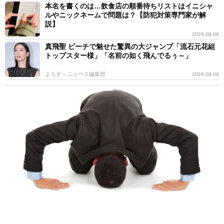
本名を書くのは…飲食店の順番待ちリストはイニシャ
ルやニックネームで問題は？【防犯対策専門家が解
説】
2026.08.09
真飛聖 ビーチで魅せた驚異の大ジャンプ「流石元花組
トップスター様」「名前の如く飛んでるぅ～」
よろず～ニュース編集部
2026.08.09
伯母が土産のケーキを持参も…子どもが食べられず激怒「思い込み
が強く、話が通じない相手」への対策は？