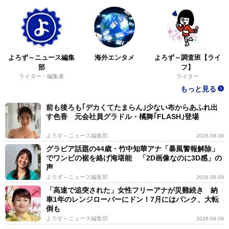
よろず～ニュース編集
海外エンタメ
よろず～調査班【ライ
部
フ】
ライター・編集者
ライター
もっと見る
前も後ろも｢デカくてたまらん｣少ない布からあふれ出
す色香 元会社員グラドル・橘舞｢FLASH｣登場
よろず～ニュース編集部
2026.08.09
グラビア話題の44歳・竹中知華アナ「暴風警報解除」
でワンピの裾を絡げ海堪能 「2D画像なのに3D感」の
声
よろず～ニュース編集部
2026.08.09
「高速で追突された」女性フリーアナが災難続き 納
車1年のレンジローバーにドン！7月にはパンク、大転
倒も
よろず～ニュース編集部
2026.08.09