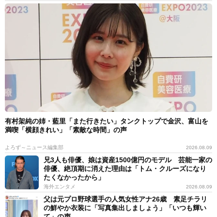
有村架純の姉・藍里「また行きたい」タンクトップで金沢、富山を
満喫「横顔きれい」「素敵な時間」の声
よろず～ニュース編集部
2026.08.09
兄3人も俳優、娘は資産1500億円のモデル 芸能一家の
俳優、絶頂期に消えた理由は「トム・クルーズになり
たくなかったから」
海外エンタメ
2026.08.09
父は元プロ野球選手の人気女性アナ26歳 素足チラリ
の鮮やか衣装に「写真集出しましょう」「いつも輝い
て」の声