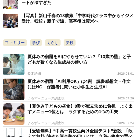
ートが凄すぎた
それでも「遠くても通う価値がある」学校は存在
する
【写真】新山千春の18歳娘「中学時代クラス中からイジメ
受け、転校」親子で涙、高卒後は渡米へ
一方で、遠距離通学を否定するつもりはない。筆者自
身、高校時代は片道1時間近くかけて通学していた。道
中は同じ方向の友達とおしゃべりし、その時間がとても
ファミリー
学び
くらし
受験
楽しかった。近すぎる通学はそういった楽しみを奪うこ
夏休みの宿題をAIにやらせていい？「13歳の壁」と子
とにならないかと、心配したこともある。
どもが賢くなる生成AIの使い方
鈴木詩織
2026.08.01
「近いは正義」は確かにそうだと思う。ただ、それは
夏休みの宿題「AI利用OK」は4割 読書感想文・作文
すべての家庭に当てはまる答えではない。子どもの体
にはNG 保護者に聞いた小学生と生成AI
力、性格、そして結局のところ、その学校にどれだけ行
よろず～ニュース調査班
2026.07.26
きたいかによって答えは変わる。憧れの学校へ通うこと
【夏休み子どもの昼食】8割が献立決めに負担 よく出
は、道中もきっと苦ではないだろう。
すメニュー1位とは ラクするための4つの工夫
よろず～ニュース調査班
2026.07.24
現在は長男の学校選びの真っ最中だ。しかし、遠い学
【受験無料】“中高一貫校生向け全国テスト"新設 ｢敢
校は避ける方向で考えている。ただそれも、長男自身が
えて無料｣決めた河合塾の狙いとは 自宅or校舎で選べ