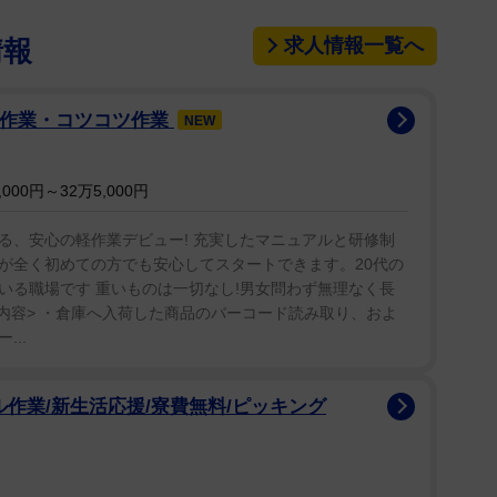
求人情報一覧へ
情報
軽作業・コツコツ作業
NEW
00円～32万5,000円
る、安心の軽作業デビュー! 充実したマニュアルと研修制
が全く初めての方でも安心してスタートできます。20代の
いる職場です 重いものは一切なし!男女問わず無理なく長
内容> ・倉庫へ入荷した商品のバーコード読み取り、およ
...
ル作業/新生活応援/寮費無料/ピッキング