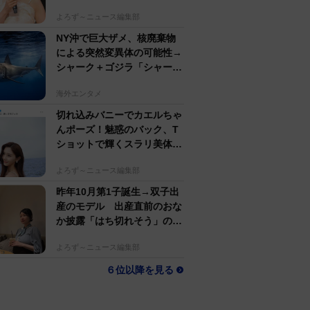
名アパレルブランド
よろず～ニュース編集部
NY沖で巨大ザメ、核廃棄物
による突然変異体の可能性→
シャーク＋ゴジラ「シャーク
ジラ」の捕獲作戦が展開
海外エンタメ
切れ込みバニーでカエルちゃ
んポーズ！魅惑のバック、T
ショットで輝くスラリ美体
斎藤恭代「週プレ」登場
よろず～ニュース編集部
昨年10月第1子誕生→双子出
産のモデル 出産直前のおな
か披露「はち切れそう」の
声 帝王切開で大量出血も
よろず～ニュース編集部
６位以降を見る