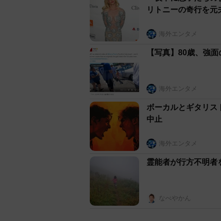
リトニーの奇行を元
海外エンタメ
【写真】80歳、強
海外エンタメ
ボーカルとギタリス
中止
海外エンタメ
霊能者が行方不明者
なべやかん