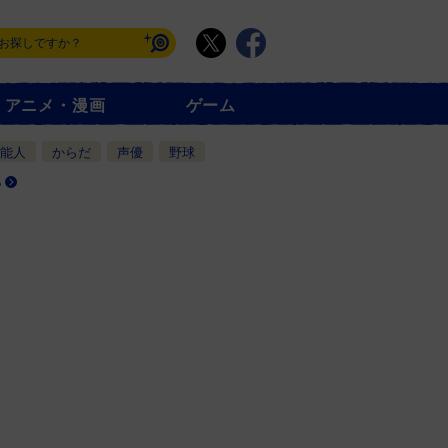
アニメ・漫画
ゲーム
能人
からだ
声優
野球
る