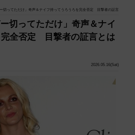
ー切ってただけ」奇声＆ナイフ持ってうろうろを完全否定 目撃者の証言
ガー切ってただけ」奇声＆ナイ
完全否定 目撃者の証言とは
2026.05.16(Sat)