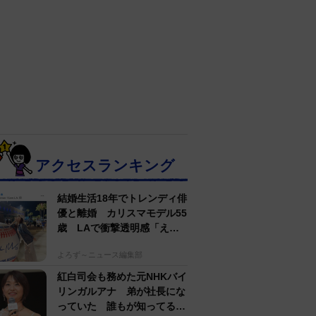
アクセスランキング
結婚生活18年でトレンディ俳
優と離婚 カリスマモデル55
歳 LAで衝撃透明感「えっ
若い〜びっくり」
よろず～ニュース編集部
紅白司会も務めた元NHKバイ
リンガルアナ 弟が社長にな
っていた 誰もが知ってる有