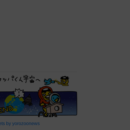
歳 LAで衝撃透明感「えっ
若い〜びっくり」
よろず～ニュース編集部
紅白司会も務めた元NHKバイ
リンガルアナ 弟が社長にな
っていた 誰もが知ってる有
名アパレルブランド
よろず～ニュース編集部
NY沖で巨大ザメ、核廃棄物
による突然変異体の可能性→
シャーク＋ゴジラ「シャーク
ジラ」の捕獲作戦が展開
海外エンタメ
昨年10月第1子誕生→双子出
産のモデル 出産直前のおな
か披露「はち切れそう」の
声 帝王切開で大量出血も
よろず～ニュース編集部
退社から8カ月 昨年結婚の
東大医学部卒アナ 海の向こ