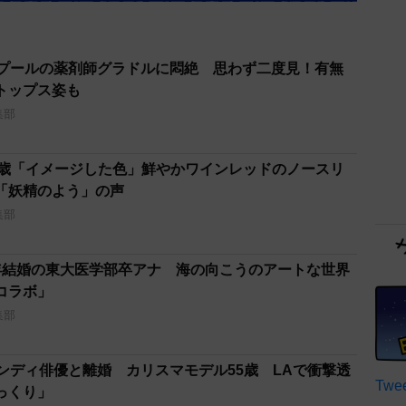
ど」プールの薬剤師グラドルに悶絶 思わず二度見！有無
トップス姿も
集部
40歳「イメージした色」鮮やかワインレッドのノースリ
「妖精のよう」の声
集部
年結婚の東大医学部卒アナ 海の向こうのアートな世界
コラボ」
集部
ンディ俳優と離婚 カリスマモデル55歳 LAで衝撃透
っくり」