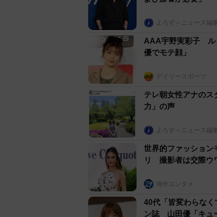
よろず～ニュース編
AAA宇野実彩子 
優でモテ顔」
デイリースポーツ
テレ朝女性アナのス
力」の声
よろず～ニュース編
世界的ファッション
リ 撮影者は交際ウ
海外エンタメ
40代「皆変わらな
ン誌 山田優「キュ