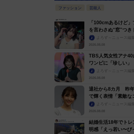
ファッション
芸能人
「100cmあるけ
を言わさぬ“窓”つき
よろず～ニュース編
2026.08.08
TBS人気女性アナ
ワンピに「珍しい」
よろず～ニュース編
2026.08.08
退社から8カ月 昨
で輝く表情「素敵な
よろず～ニュース編
2026.08.08
結婚生活18年でトレ
明感「えっ若い〜び