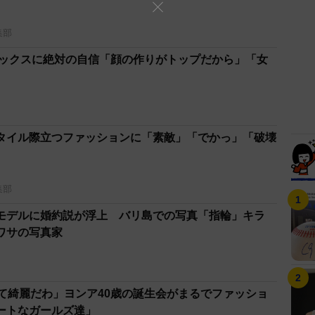
集部
ルックスに絶対の自信「顔の作りがトップだから」「女
タイル際立つファッションに「素敵」「でかっ」「破壊
集部
モデルに婚約説が浮上 バリ島での写真「指輪」キラ
ワサの写真家
くて綺麗だわ」ヨンア40歳の誕生会がまるでファッショ
ートなガールズ達」