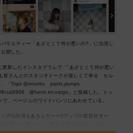
系バラエティー「あざとくて何が悪いの?」に出演し
を公開した。
に更新したインスタグラムで「"あざとくて何が悪い
今回も皆さんとのスタジオトークが楽しくて幸せ セル
ps @miumiu pants,pumps
official0906 @henri.en.vargo」と投稿した。トッ
シャツで、ベージュのワイドパンツにあわせている。
グの出演もあるんだーー!!アップの髪型好きー
っちゃ可愛いと思った」と驚きの声があがり、また「ビ
ちゃ可愛いです!TVerで見るね!!」「このビジュかわい