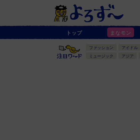
トップ
まなモン
ニ
ュ
ー
ファッション
アイドル
ス
一
ミュージック
アジア
覧