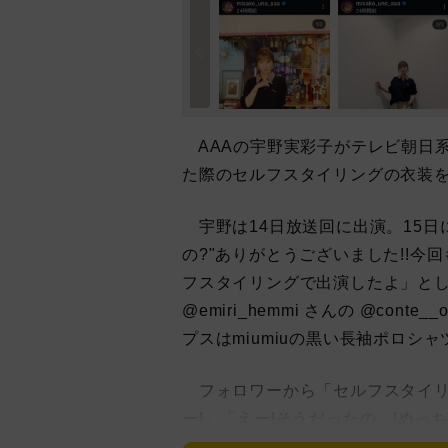
AAAの宇野実彩子がテレビ朝日
た際のセルフスタイリングの衣装
宇野は14日放送回に出演。15日
の?"ありがとうございました!!
フスタイリングで出演したよ」とし、「To
@emiri_hemmi さんの @conte__
プスはmiumiuの黒い長袖ポロ
フォロワーから「セルフスタイリン
ー!」「えー!そうだったの…!め
ジュアルサイコーー!!!!!」「めっ