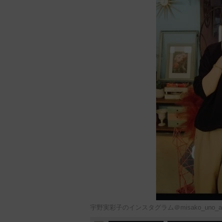
宇野実彩子のインスタグラム＠misako_uno_a