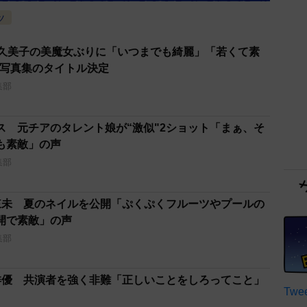
ツ
田久美子の美魔女ぶりに「いつまでも綺麗」「若くて素
り写真集のタイトル決定
集部
ス 元チアのタレント娘が“激似"2ショット「まぁ、そ
も素敵」の声
集部
來未 夏のネイルを公開「ぷくぷくフルーツやプールの
開で素敵」の声
集部
俳優 共演者を強く非難「正しいことをしろってこと」
Twee