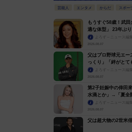
芸能人
エンタメ
からだ
スポー
もうすぐ58歳！武
適な体型」 23年ぶ
よろず～ニュース編
2026.08.07
父はプロ野球元エー
っくり」「絆がとて
よろず～ニュース編
2026.08.07
第2子妊娠中の倖田
水滴とか」→「夏全
よろず～ニュース編
2026.08.07
父は超大物の2世米