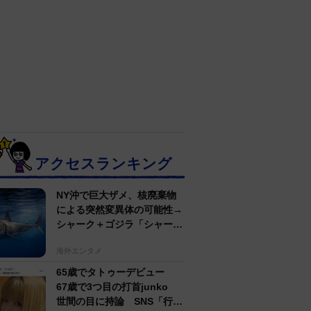
アクセスランキング
NY沖で巨大ザメ、核廃棄物
による突然変異体の可能性→
シャーク＋ゴジラ「シャーク
ジラ」の捕獲作戦が展開
海外エンタメ
65歳でタトゥーデビュー
67歳で3つ目の打首junko
世間の目に持論 SNS「行動