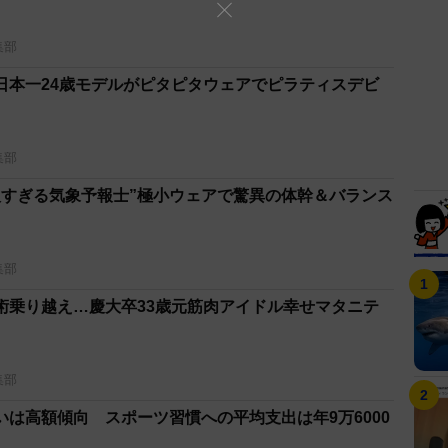
集部
日本一24歳モデルがピタピタウェアでピラティスデビ
集部
人すぎる気象予報士”極小ウェアで驚異の体幹＆バランス
集部
術乗り越え…慶大卒33歳元筋肉アイドル幸せマタニテ
集部
は高額傾向 スポーツ習慣への平均支出は年9万6000