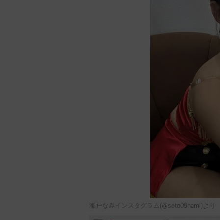
瀬戸なみインスタグラム(@seto09nami)より