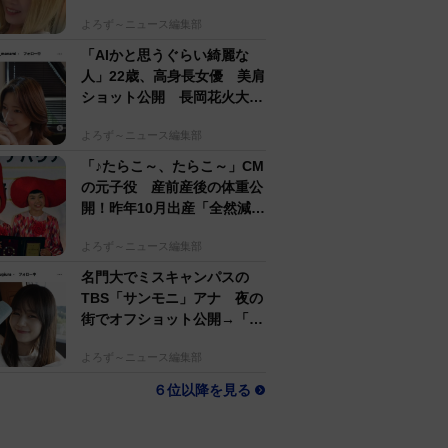
するのがかっこいい」
よろず～ニュース編集部
「AIかと思うぐらい綺麗な
人」22歳、高身長女優 美肩
ショット公開 長岡花火大会
抽選当たって満喫
よろず～ニュース編集部
「♪たらこ～、たらこ～」CM
の元子役 産前産後の体重公
開！昨年10月出産「全然減ら
ないよなんでえええええ」
よろず～ニュース編集部
名門大でミスキャンパスの
TBS「サンモニ」アナ 夜の
街でオフショット公開→「ノ
ースリーブ、細〜、可愛い」
よろず～ニュース編集部
６位以降を見る