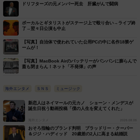
ドリフターズの元メンバー死去 肝臓がんで闘病
ボーカルとギタリストがステージ上で殴り合い→ライブ終
了→翌々日公演も中止
【写真】自治体で使われていた公用PCの中に名作18禁ゲ
ームが！
【写真】MacBook Airのバッテリーがパンパンに膨らんで
蓋も閉まらん！ネット「不発弾」の声
海外エンタメ
ＳＮＳ
ミュージック
新恋人はネイマールの元カノ ショーン・メンデスが
誕生日祝う動画投稿「僕の人生を変えてくれた」
海外エンタメ
2026.08.06
おそろ指輪のブランド判明 ブラッドリー・クーパー
＆ジジ・ハディッド 20歳差の2人に高まる結婚説