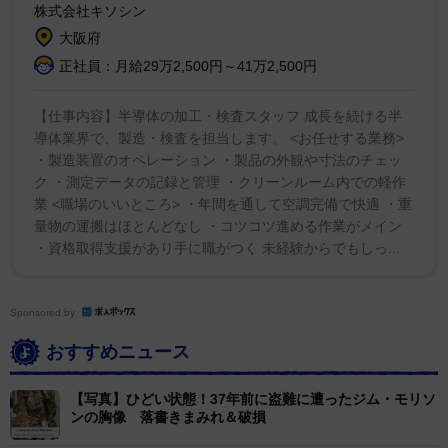
株式会社キソシン
大阪府
正社員：月給29万2,500円～41万2,500円
【仕事内容】半導体の加工・検査スタッフ 成長を続ける半
導体業界で、製造・検査を担当します。 <お任せする業務>
・製造装置のオペレーション ・製品の外観や寸法のチェッ
ク ・測定データの記録と管理 ・クリーンルーム内での軽作
業 <職場のいいところ> ・年間を通して空調完備で快適 ・重
量物の運搬はほとんどなし ・コツコツ進める作業がメイン
・資格取得支援があり手に職がつく 未経験からでもしっ...
Sponsored by
おすすめニュース
【写真】ひどい状態！37年前に盗難に遭ったジム・モリソ
ンの胸像 落書きまみれ＆破損