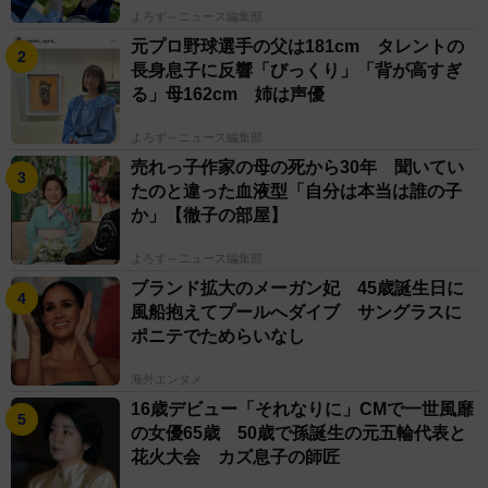
よろず～ニュース編集部
元プロ野球選手の父は181cm タレントの
長身息子に反響「びっくり」「背が高すぎ
る」母162cm 姉は声優
よろず～ニュース編集部
売れっ子作家の母の死から30年 聞いてい
たのと違った血液型「自分は本当は誰の子
か」【徹子の部屋】
よろず～ニュース編集部
ブランド拡大のメーガン妃 45歳誕生日に
風船抱えてプールへダイブ サングラスに
ポニテでためらいなし
海外エンタメ
16歳デビュー「それなりに」CMで一世風靡
の女優65歳 50歳で孫誕生の元五輪代表と
花火大会 カズ息子の師匠