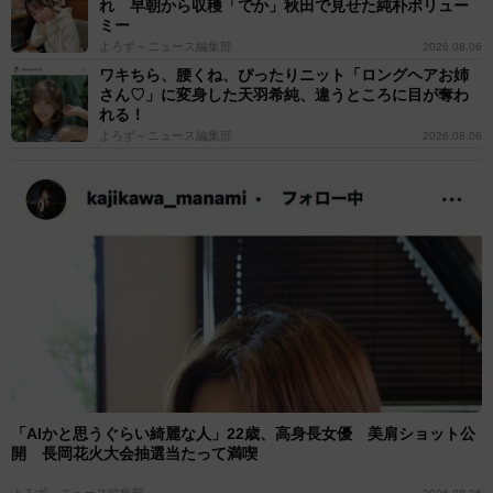
れ 早朝から収穫「でか」秋田で見せた純朴ボリュー
ミー
よろず～ニュース編集部
2026.08.06
ワキちら、腰くね、ぴったりニット「ロングヘアお姉
さん♡」に変身した天羽希純、違うところに目が奪わ
れる！
よろず～ニュース編集部
2026.08.06
「AIかと思うぐらい綺麗な人」22歳、高身長女優 美肩ショット公
開 長岡花火大会抽選当たって満喫