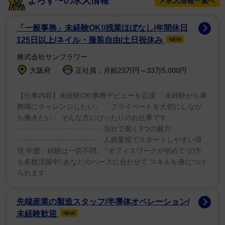
よろず〜の求人情報
求人情報一覧へ
「だって、もしアルゴリズムが、実際の出来事の時系列
を無視してバラバラに情報を出してくるような状態な
「一般事務」未経験OK!/残業ほぼなし/年間休日
ら、一般の人たちは音楽がいつ本当にリリースされるの
125日以上/ネイル・服装自由/土日祝休み
NEW
か全く分からなくなる」と続けた。
株式会社サンフラワー
大阪府
正社員：月給23万円～33万5,000円
アルゴリズムのすべてを否定するわけではないとした
一方で、ネットでのマーケティングが主流となっている
【仕事内容】未経験OK!事務デビューを応援 「未経験から事
務職にチャレンジしたい」 「プライベートを大切にしなが
今、正確にリリース日を宣伝することが難しいと話して
ら働きたい」 そんな方にぴったりのお仕事です
いる。
┈┈┈┈┈┈┈┈┈┈┈┈ 当社で働く3つの魅力
┈┈┈┈┈┈┈┈┈┈┈┈ 人柄重視でスタートしやすい環
境 学歴・経験は一切不問。 “オフィスワークが初めて”の方
も多数活躍中! あなたのペースに合わせて スキルを身につけ
られます...
先端産業の製造スタッフ/半導体オペレーション/
未経験歓迎
NEW