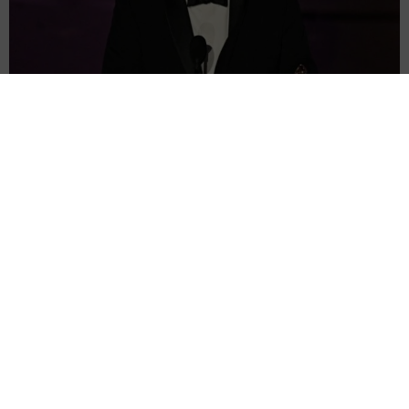
「オデュッセイア」の巨匠が本音 明かした意外な苦手ジャンル
「世界で最も難しいことのひとつ」
海外エンタメ
2026.08.06
多発性硬化症の54歳女優、入院→約4カ月で退院
Netflix「デッド・トゥ・ミー 」クリスティナ・アップ
ルゲイト
海外エンタメ
2026.08.06
ブラピが撮影現場で俳優同士の喧嘩を仲裁 20歳下の
共演者の奇行に名優の息子がイライラ
海外エンタメ
2026.08.06
活動休止でホテル＆飲食店で勤務 子役から活躍する
女優が32歳に 朝ドラ「スカーレット」戸田恵梨香の
妹役
よろず～ニュース編集部
2026.08.06
卵巣嚢腫摘出のインフルエンサー 術後の詳しい検査