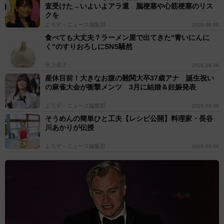
査受けた→いよいよアラ還 脳梗塞や心筋梗塞のリス
クを
よろず～ニュース編集部
2026.08.06
食べても大丈夫？ラーメン屋で出てきた“青いにんに
く"のすりおろしにSNS騒然
水上侑子
2026.08.06
産休目前！大きなお腹の難関大卒37歳アナ 誕生祝い
の麻雀大会が衝撃メンツ 3月に結婚＆妊娠発表
よろず～ニュース編集部
2026.08.06
そうめんの簡単ひと工夫【レシピ公開】料理家・長谷
川あかりが伝授
よろず～ニュース編集部
2026.08.06