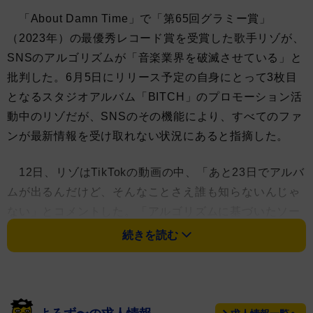
「About Damn Time」で「第65回グラミー賞」
（2023年）の最優秀レコード賞を受賞した歌手リゾが、
SNSのアルゴリズムが「音楽業界を破滅させている」と
批判した。6月5日にリリース予定の自身にとって3枚目
となるスタジオアルバム「BITCH」のプロモーション活
動中のリゾだが、SNSのその機能により、すべてのファ
ンが最新情報を受け取れない状況にあると指摘した。
12日、リゾはTikTokの動画の中、「あと23日でアルバ
ムが出るんだけど、そんなことさえ誰も知らないんじゃ
ない」とコメントした。「アルゴリズムに基づいたソー
シャルメディアの機能は今、音楽業界を破滅させてる」
続きを読む
「音楽業界というのは、ミュージック文化や発売中の良
い音楽、ソーシャルメディアを通じた音楽との関連を意
味しているんじゃない」「アーティストたちが自分の音
楽を売って利益を得ることのできる業界自体のこと」