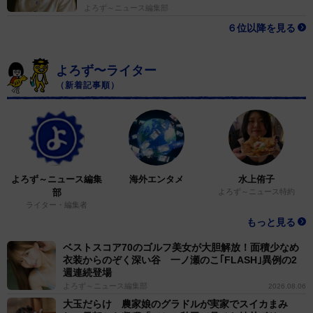
よろず～ニュース編集部
６位以降を見る
よろず〜ライター
（新着記事順）
よろず～ニュース編集
海外エンタメ
水上侑子
部
よろず～ニュース特約
ライター・編集者
もっと見る
ベストスコア70のゴルフ美女が大胆解放！面積少なめ
衣装からのぞく深い谷 一ノ瀬のこ｢FLASH｣異例の2
週連続登場
よろず～ニュース編集部
2026.08.06
大玉だらけ 農家娘のグラドルが実家でスイカまみ