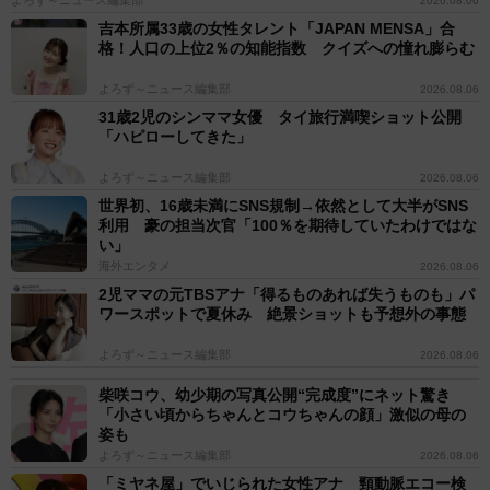
よろず～ニュース編集部
2026.08.06
吉本所属33歳の女性タレント「JAPAN MENSA」合
格！人口の上位2％の知能指数 クイズへの憧れ膨らむ
よろず～ニュース編集部
2026.08.06
31歳2児のシンママ女優 タイ旅行満喫ショット公開
「ハピローしてきた」
よろず～ニュース編集部
2026.08.06
世界初、16歳未満にSNS規制→依然として大半がSNS
利用 豪の担当次官「100％を期待していたわけではな
い」
海外エンタメ
2026.08.06
2児ママの元TBSアナ「得るものあれば失うものも」パ
ワースポットで夏休み 絶景ショットも予想外の事態
よろず～ニュース編集部
2026.08.06
柴咲コウ、幼少期の写真公開“完成度”にネット驚き
「小さい頃からちゃんとコウちゃんの顔」激似の母の
姿も
よろず～ニュース編集部
2026.08.06
「ミヤネ屋」でいじられた女性アナ 頸動脈エコー検