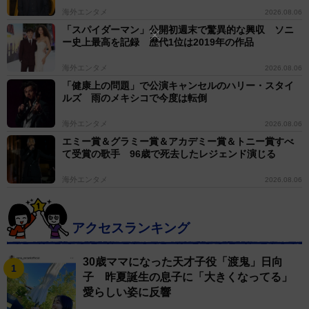
海外エンタメ
2026.08.06
「スパイダーマン」公開初週末で驚異的な興収 ソニ
ー史上最高を記録 歴代1位は2019年の作品
海外エンタメ
2026.08.06
「健康上の問題」で公演キャンセルのハリー・スタイ
ルズ 雨のメキシコで今度は転倒
海外エンタメ
2026.08.06
エミー賞＆グラミー賞＆アカデミー賞＆トニー賞すべ
て受賞の歌手 96歳で死去したレジェンド演じる
海外エンタメ
2026.08.06
アクセスランキング
30歳ママになった天才子役「渡鬼」日向
子 昨夏誕生の息子に「大きくなってる」
愛らしい姿に反響