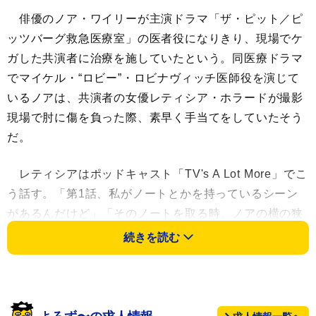
俳優のノア・ワイリーが主演ドラマ「ザ・ピット／ピ
ッツバーグ救急医療室」の医者役になりきり、現場でケ
ガした共演者に治療を施していたという。同医療ドラマ
でマイケル・“ロビー”・ロビナヴィッチ医師役を演じて
いるノアは、共演者の女優レティシア・ホラードが撮影
現場で肘に傷を負った際、素早く手当てをしていたそう
だ。
レティシアはポッドキャスト「TV's A Lot More」でこ
う話す。「第1話、私がノートとかを持っているシーン
があるんだけど」「そのノートを取る時、ノアの横の狭
い空間を通り過ぎる必要があった」「そして、通るたび
続きを読む
に肘をぶつけてしまっていたの」「アドレナリンが出て
いるから気づかなかったのね。それで、またぶつけて、
ノートを持って戻ったら、カウンターに血のりがついて
いた」「だから『こんなところに血のりをつけたのは