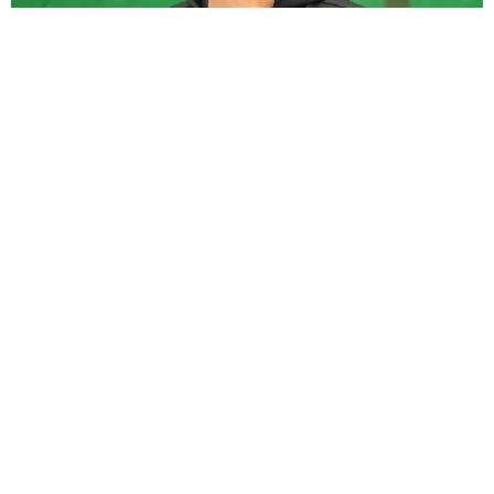
父はプロ野球元エース 元チアのタレント娘が“激似"2ショット「ま
ぁ、そっくり」「絆がとても素敵」の声
よろず～ニュース編集部
2026.08.07
「息子をヤングケアラーにしないために」 46歳で出産
したお笑い芸人が課していること→小さな目標を実行
よろず～ニュース編集部
2026.08.07
えっ！ どっちもかわいすぎる2ショット公開 板垣李光
人に絶賛の声 ドラマ「大空港」で逃走→確保
よろず～ニュース編集部
2026.08.07
第2子妊娠中の倖田來未 夏のネイルを公開「ぷくぷく
フルーツやプールの水滴とか」→「夏全開で素敵」の
声
よろず～ニュース編集部
2026.08.07
バグパイプでエイリアン撃退!?月面データセンターへ
の音楽送信計画が進行中 英バンドが明かす
海外科学
2026.08.07