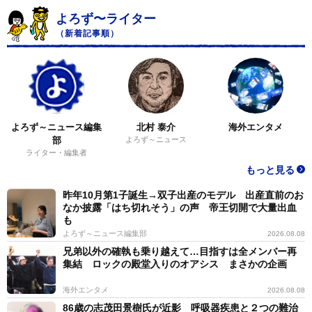
よろず〜ライター
（新着記事順）
よろず～ニュース編集
北村 泰介
海外エンタメ
部
よろず～ニュース
ライター・編集者
もっと見る
昨年10月第1子誕生→双子出産のモデル 出産直前のお
なか披露「はち切れそう」の声 帝王切開で大量出血
も
よろず～ニュース編集部
2026.08.08
兄弟以外の確執も乗り越えて…目指すは全メンバー再
集結 ロックの殿堂入りのオアシス まさかの企画
海外エンタメ
2026.08.08
86歳の志茂田景樹氏が近影 呼吸器疾患と２つの難治