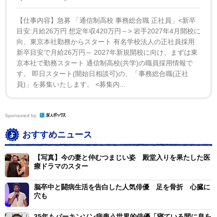
【仕事内容】急募 「通信制高校 事務総合職 正社員」<新卒
目安:月給26万円 想定年収420万円～> 岩手2027年4月開校に
向、東京本社勤務からスタート 有名学校法人の正社員採用
新卒目安で月給26万円～ 2027年新規開校に向け、まずは東
京本社で勤務スタート 通信制高校(共学)の職員採用情報で
す。 即日スタート(開始日相談可)の、「事務総合職(正社
員)」を募集いたします。 <募集内...
Sponsored by
おすすめニュース
【写真】今の妻と仲むつまじい姿 殿堂入りを果たした医
療ドラマのスター
脳卒中と闘病生活を告白した人気俳優 足を骨折 心臓に
穴も
35年もパーキンソン病患う世界的俳優「寝ている間に息を