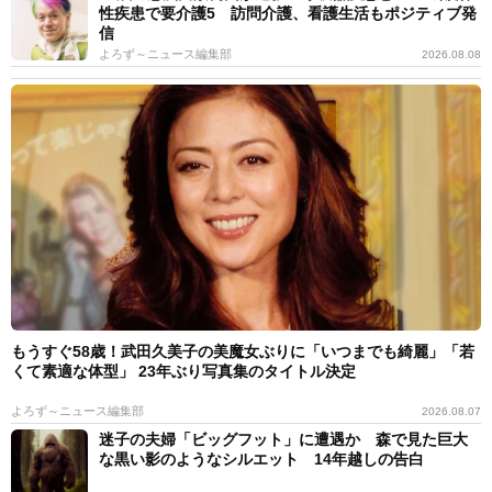
性疾患で要介護5 訪問介護、看護生活もポジティブ発
信
よろず～ニュース編集部
2026.08.08
もうすぐ58歳！武田久美子の美魔女ぶりに「いつまでも綺麗」「若
くて素適な体型」 23年ぶり写真集のタイトル決定
よろず～ニュース編集部
2026.08.07
迷子の夫婦「ビッグフット」に遭遇か 森で見た巨大
な黒い影のようなシルエット 14年越しの告白