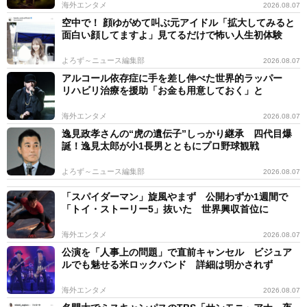
海外エンタメ
2026.08.07
空中で！ 顔ゆがめて叫ぶ元アイドル「拡大してみると
面白い顔してますよ」見てるだけで怖い人生初体験
よろず～ニュース編集部
2026.08.07
アルコール依存症に手を差し伸べた世界的ラッパー
リハビリ治療を援助「お金も用意しておく」と
海外エンタメ
2026.08.07
逸見政孝さんの“虎の遺伝子”しっかり継承 四代目爆
誕！逸見太郎が小1長男とともにプロ野球観戦
よろず～ニュース編集部
2026.08.07
「スパイダーマン」旋風やまず 公開わずか1週間で
「トイ・ストーリー5」抜いた 世界興収首位に
海外エンタメ
2026.08.07
公演を「人事上の問題」で直前キャンセル ビジュア
ルでも魅せる米ロックバンド 詳細は明かされず
海外エンタメ
2026.08.07