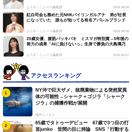
よろず～ニュース編集部
2026.08.08
紅白司会も務めた元NHKバイリンガルアナ 弟が社長
になっていた 誰もが知ってる有名アパレルブランド
よろず～ニュース編集部
2026.08.08
25歳女優、腹筋バッキバキ ミスマガ特別賞→5年後の
努力の成果「AIに負けないっ」生身で勝負の大島璃乃
よろず～ニュース編集部
2026.08.07
アクセスランキング
NY沖で巨大ザメ、核廃棄物による突然変異
体の可能性→シャーク＋ゴジラ「シャーク
ジラ」の捕獲作戦が展開
海外エンタメ
65歳でタトゥーデビュー 67歳で3つ目の打
首junko 世間の目に持論 SNS「行動する