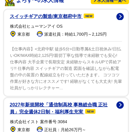
よろず〜の求人情報
求人情報一覧へ
誰？』って言ったわ。そしたらノアが『たぶん君だよ』
って。そして、肘を見たら血だらけだった」
スイッチギアの製造/東京都府中市
NEW
株式会社ヒューマンアイ OS
するとノアは、現場の救護スタッフのところに連れて
東京都
派遣社員：時給1,700円～2,125円
いくのではなく、自ら治療を始めたそうで、「彼は隅の
ほうへ連れて行って、消毒剤とガーゼを取り出してき
【仕事内容】<北府中駅 徒歩5分>日勤専属&土日祝休み!日払
た。私は『ちょっと待って、私ってまさにピットにいる
いOK!MAX時給2,125円!親切丁寧な指導で未経験でも安心!
仕事内容 大手企業で長期安定 未経験からスキルUPで昇給ア
状態だ』って思ったわ」とレティシアは続けている。
リ!! 仕事内容 スイッチギアの製造 図面を確認しながら配電
盤の中の装置の 配線組立を行っていただきます。 コツコツ
しかし、本物の看護師が通りかかった際、ノアは「僕
作業が好きな方にオススメです! 経験がなくても大丈夫! 先輩
はふりをしているだけ」と言って、プロにみてもらうよ
社員がしっかりレクチャー...
う促したそうだ。
2027年新規開校「通信制高校 事務総合職 正社
員」完全週休2日制・福利厚生充実
NEW
株式会社イスト 案件番号:3084
東京都
正社員：月給26万円～