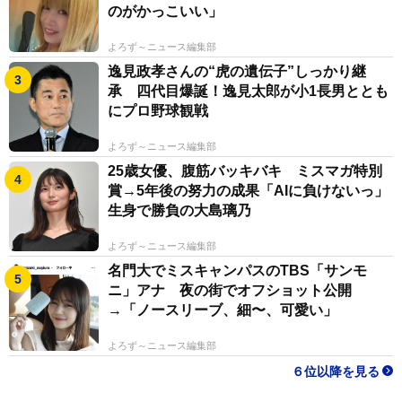
のがかっこいい」
よろず～ニュース編集部
逸見政孝さんの“虎の遺伝子”しっかり継
承 四代目爆誕！逸見太郎が小1長男ととも
にプロ野球観戦
よろず～ニュース編集部
25歳女優、腹筋バッキバキ ミスマガ特別
賞→5年後の努力の成果「AIに負けないっ」
生身で勝負の大島璃乃
よろず～ニュース編集部
名門大でミスキャンパスのTBS「サンモ
ニ」アナ 夜の街でオフショット公開
→「ノースリーブ、細〜、可愛い」
よろず～ニュース編集部
６位以降を見る