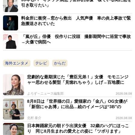
引き取りたい」
料金所に衝突→窓から救出 人気声優 車の炎上事故で緊
急搬送されていた
「嵐が丘」俳優 役作りに没頭 撮影期間中に浴室で事故
→火傷で病院へ
海外エンタメ
テレビ
からだ
悲劇的な最期演じた「豊臣兄弟！」女優 モモニンジ
ャー思わせる髪型「見惚れちゃう」しげ→百地霞に
よろず～ニュース編集部
2026.08.08
8月8日は「世界猫の日」愛猫家の「金八」OG女優が
「新宿にゃあ博」に出品…絵のイメージは“3B”の
北村 泰介
2026.08.08
日本舞踊家元の朝ドラ出演女優 32歳のハグにほっこ
り 同じ8月生まれの愛犬との姿に「ツボります」