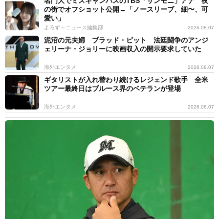
名門大でミスキャンパスのTBS「サンモニ」アナ 夜
の街でオフショット公開→「ノースリーブ、細〜、可
愛い」
よろず～ニュース編集部
2026.08.07
泥沼の元夫婦 ブラッド・ピット 法廷闘争のアンジ
ェリーナ・ジョリーに映画収入の開示要求していた
海外エンタメ
2026.08.07
ギタリストが入れ替わり続けるレジェンド歌手 全米
ツアー最終日はブルース界のベテランが登場
海外エンタメ
2026.08.07