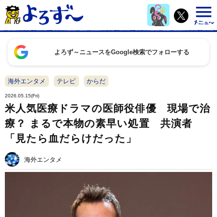
よろず～ニュースをGoogle検索でフォローする
海外エンタメ
テレビ
からだ
2026.05.15(Fri)
米人気医療ドラマの医師役俳優 現場で治
療？ まるで本物の素早い処置 共演者
「見たら血だらけだった」
海外エンタメ