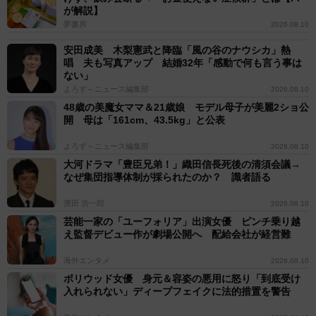
が解説】
夢書房
2026.08.10
安田成美 木梨憲武と降臨「風の谷のナウシカ」熱
唱 夫も写真アップ 結婚32年「感動で何も言う事は
ない」
よろず～ニュース編集部
2026.08.10
48歳の美魔女ママ＆21歳娘 モデル母子が美麗2ショ公
開 母は「161cm、43.5kg」と公表
よろず～ニュース編集部
2026.08.10
大河ドラマ「豊臣兄弟！」織田信長死後の清須会議→
なぜ集団指導体制が採られたのか？ 識者語る
濱田 浩一郎
2026.08.10
芸能一家の「ユーフォリア」出演女優 ピンチ乗り越
え監督デビュー作が劇場公開へ 配給会社が経営難
海外エンタメ
2026.08.10
ボリウッド女優 身元＆容姿の悪用に怒り「到底受け
入れられない」ディープフェイクに法的措置を警告