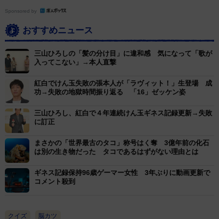
Sponsored by
おすすめニュース
三山ひろしの「髪の分け目」に違和感 気になって「歌が
入ってこない」→本人直撃
紅白でけん玉失敗の張本人が「ラヴィット！」生登場 成
功→失敗の地獄時間振り返る 「16」ゼッケン姿
三山ひろし、紅白で４年連続けん玉ギネス記録更新→失敗
に訂正
まさかの「世界最古のタコ」称号はく奪 3億年前の化石
は別の生き物だった タコであるはずがない理由とは
ギネス記録保持96歳ゲーマー女性 3年ぶりに動画更新で
コメント殺到
クイズ
脳カツ