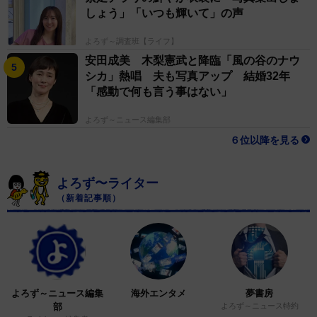
しょう」「いつも輝いて」の声
よろず～調査班【ライフ】
安田成美 木梨憲武と降臨「風の谷のナウ
シカ」熱唱 夫も写真アップ 結婚32年
「感動で何も言う事はない」
よろず～ニュース編集部
６位以降を見る
よろず〜ライター
（新着記事順）
よろず～ニュース編集
海外エンタメ
夢書房
部
よろず～ニュース特約