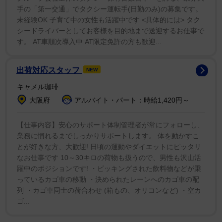
手の「第一交通」でタクシー運転手(日勤のみ)の募集です。
未経験OK 子育て中の女性も活躍中です <具体的には> タク
シードライバーとしてお客様を目的地まで送迎するお仕事で
す。 AT車順次導入中 AT限定免許の方も歓迎...
1/2
出荷対応スタッフ
NEW
三山ひろし
キャメル珈琲
大阪府
アルバイト・パート：時給1,420円～
【問題２】四文字熟語クイズです。□に入る文字は?
【仕事内容】安心のサポート体制管理者が常にフォローし、
千□一□
業務に慣れるまでしっかりサポートします。 体を動かすこ
とが好きな方、大歓迎! 日頃の運動やダイエットにピッタリ
なお仕事です 10～30キロの荷物も扱うので、男性も沢山活
千年に一度しかないほどの、非常にめずらしい大きなチ
躍中のポジションです! ・ピッキングされた飲料物などが乗
ャンスを意味します。
っているカゴ車の移動 ・決められたレーンへのカゴ車の配
列 ・カゴ車同士の荷合わせ (箱もの、オリコンなど) ・空カ
ゴ...