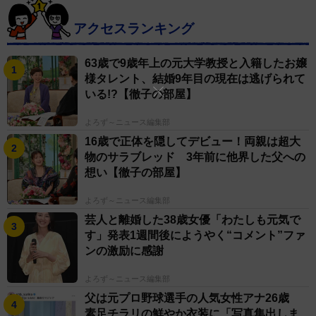
アクセスランキング
63歳で9歳年上の元大学教授と入籍したお嬢
様タレント、結婚9年目の現在は逃げられて
いる!?【徹子の部屋】
よろず～ニュース編集部
16歳で正体を隠してデビュー！両親は超大
物のサラブレッド 3年前に他界した父への
想い【徹子の部屋】
よろず～ニュース編集部
芸人と離婚した38歳女優「わたしも元気で
す」発表1週間後にようやく“コメント”ファ
ンの激励に感謝
よろず～ニュース編集部
父は元プロ野球選手の人気女性アナ26歳
素足チラリの鮮やか衣装に「写真集出しま