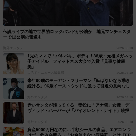
伝説ライブの地で世界的ロックバンドが公演か 地元マンチェスタ
ーで12公演の報道も
海外エンタメ
2026.08.10
1児のママで「バキバキ」ボディ！38歳・元祖メガネっ
子アイドル フィットネス大会で入賞「見事な健康
美」
よろず～ニュース編集部
2026.08.10
来年90歳のモーガン・フリーマン「転ばないなら動き
続ける」96歳イーストウッドに倣って引退の意向なし
海外エンタメ
2026.08.10
赤いサンタが帰ってくる 妻役に「アナ雪」女優 デ
ヴィッド・ハーバーが「バイオレント・ナイト」続投
海外エンタメ
2026.08.10
資産5000万円なのに…半額シールの食品、エアコンつ
けず、飲み会断る→「お金使えない症候群」とは【FP