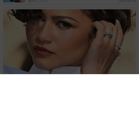
海外エンタメ
2026.08.10
子役時代にゼンデイヤと張り合わされた女優 相性最高もこじれた
関係「本当は親友のはずだった」
海外エンタメ
2026.08.10
ロンドンで自動運転タクシー導入へ 営業許可を取
得、すでに10万人が登録 現役運転手の雇用問題の懸
念本格化
海外科学
2026.08.10
芸人と離婚した38歳女優「わたしも元気です」発表1週