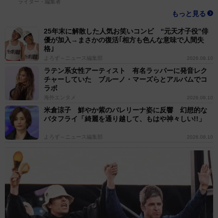
ライター・編集者
もっと見る
25年末に解散した人気お笑いコンビ “元天才子役”俳
優が加入→まさかの復活｢相方も色んな意味で人間失
格｣
よろず～ニュース編集部
2026.08.10
ラテン系女性アーティスト 有名ラッパーに発音レク
チャーしていた ブルーノ・マーズらとアルバムでコ
ラボ
海外エンタメ
2026.08.10
米倉涼子 鮮やか紫のバレリーナ姿に反響 幻想的な
バタフライ「綺麗を通り越して、もはや神々しい!!」
よろず～ニュース編集部
2026.08.10