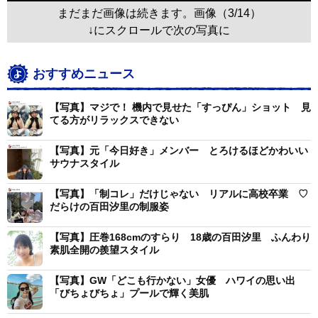
まだまだ画像は続きます。画像（3/14）
↓にスクロールで次の写真に
おすすめニュース
【写真】マジで！ 機内で見せた「すっぴん」ショット 見
てる方がリラックスできない
【写真】元「今日好き」メンバー とろけるほどかわいい
サウナスタイル
【写真】「制コレ」だけじゃない リアルに高校卒業 ♡
だらけの百田汐里の制服姿
【写真】圧巻168cmのすらり 18歳の百田汐里 ふんわり
素肌全開の羨望スタイル
【写真】GW「どこも行かない」女優 ハワイの思い出
「びちょびちょ」プールで輝く美肌