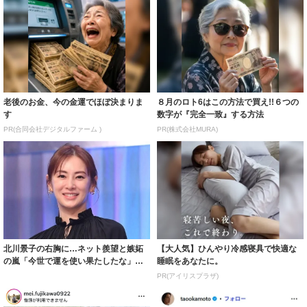
老後のお金、今の金運でほぼ決まりま
８月のロト6はこの方法で買え!!６つの
す
数字が『完全一致』する方法
PR(合同会社デジタルファーム )
PR(株式会社MURA)
北川景子の右胸に…ネット羨望と嫉妬
【大人気】ひんやり冷感寝具で快適な
の嵐「今世で運を使い果たしたな」
睡眠をあなたに。
「ガッツリ行っ...
PR(アイリスプラザ)