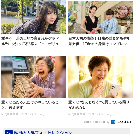
重そう 北の大地で育まれたグラド
日本人初の快挙！41歳の世界的モデル
ル“のっかってる”感スゴっ ボリュー
兼女優 176cmの身長はコンプレック
ミー連発「ア...
スだっ...
宝くじ当たる人だけがやっているこ
宝くじ“なんとなく”で買っている限り
と、教えます
変わらない
PR(合同会社デジタルファーム )
PR(合同会社デジタルファーム )
Recommended by
昨日の人気フォトセレクション