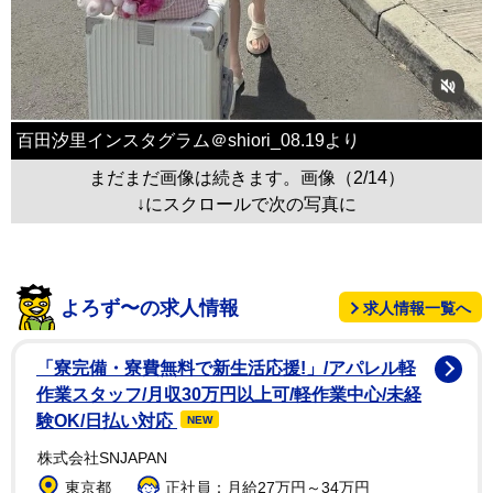
百田汐里インスタグラム＠shiori_08.19より
まだまだ画像は続きます。画像（2/14）
↓にスクロールで次の写真に
よろず〜の求人情報
求人情報一覧へ
「寮完備・寮費無料で新生活応援!」/アパレル軽
作業スタッフ/月収30万円以上可/軽作業中心/未経
験OK/日払い対応
NEW
株式会社SNJAPAN
東京都
正社員：月給27万円～34万円