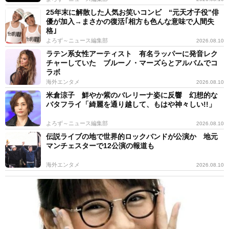
25年末に解散した人気お笑いコンビ “元天才子役”俳
優が加入→まさかの復活｢相方も色んな意味で人間失
格｣
よろず～ニュース編集部
2026.08.10
ラテン系女性アーティスト 有名ラッパーに発音レク
チャーしていた ブルーノ・マーズらとアルバムでコ
ラボ
海外エンタメ
2026.08.10
米倉涼子 鮮やか紫のバレリーナ姿に反響 幻想的な
バタフライ「綺麗を通り越して、もはや神々しい!!」
よろず～ニュース編集部
2026.08.10
伝説ライブの地で世界的ロックバンドが公演か 地元
マンチェスターで12公演の報道も
海外エンタメ
2026.08.10