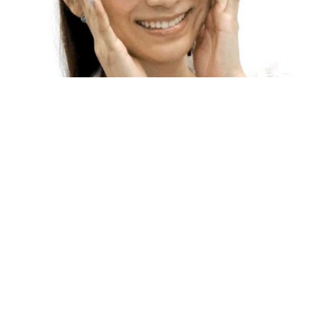
1児のママで「バキバキ」ボディ！38歳・元祖メガネっ子アイド
ル フィットネス大会で入賞「見事な健康美」
よろず～ニュース編集部
2026.08.10
資産5000万円なのに…半額シールの食品、エアコンつ
けず、飲み会断る→「お金使えない症候群」とは【FP
が解説】
夢書房
2026.08.10
安田成美 木梨憲武と降臨「風の谷のナウシカ」熱
唱 夫も写真アップ 結婚32年「感動で何も言う事は
ない」
よろず～ニュース編集部
2026.08.10
48歳の美魔女ママ＆21歳娘 モデル母子が美麗2ショ公
開 母は「161cm、43.5kg」と公表
よろず～ニュース編集部
2026.08.10