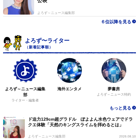
公表
よろず～ニュース編集部
６位以降を見る
よろず〜ライター
（新着記事順）
よろず～ニュース編集
海外エンタメ
夢書房
部
よろず～ニュース特約
ライター・編集者
もっと見る
ド迫力129cm超グラドル ぽよよん水色ウェアでドラ
クエ体験「天然のキングスライムを拝めるとは」
よろず～ニュース編集部
2026.08.10