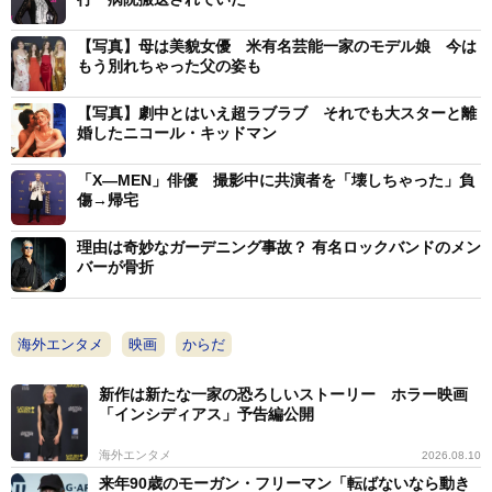
【写真】母は美貌女優 米有名芸能一家のモデル娘 今は
もう別れちゃった父の姿も
【写真】劇中とはいえ超ラブラブ それでも大スターと離
婚したニコール・キッドマン
「X―MEN」俳優 撮影中に共演者を「壊しちゃった」負
傷→帰宅
理由は奇妙なガーデニング事故？ 有名ロックバンドのメン
バーが骨折
海外エンタメ
映画
からだ
新作は新たな一家の恐ろしいストーリー ホラー映画
「インシディアス」予告編公開
海外エンタメ
2026.08.10
来年90歳のモーガン・フリーマン「転ばないなら動き