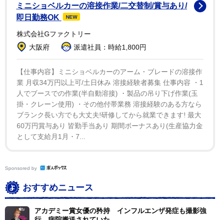
ミニショベルカーの溶接作業/二交替制/賞与あり/
即日勤務OK
NEW
株式会社Gファクトリー
大阪府
派遣社員：時給1,800円
【仕事内容】ミニショベルカーのアーム・ブレードの溶接作
業 月収34万円以上可/土日休み 溶接経験者募集 仕事内容 ・1
人でブースでの作業(半自動溶接) ・製品の吊り下げ作業(玉
掛・クレーン使用) ・その他付帯業務 溶接経験のある方なら
ブランク長い方でも大丈夫!研修してから就業できます! 最大
60万円賞与あり 皆勤手当あり 期間ボーナスあり(生産協力金
として支給月1月・7...
Sponsored by
おすすめニュース
アカデミー賞女優の矜持 インフルエンザ発症も撮影強
行 病院搬送されていた