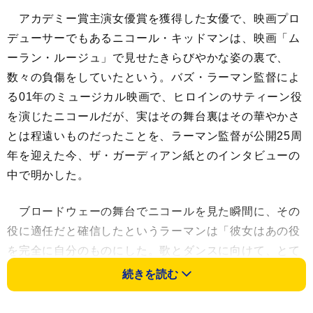
アカデミー賞主演女優賞を獲得した女優で、映画プロ
デューサーでもあるニコール・キッドマンは、映画「ム
ーラン・ルージュ」で見せたきらびやかな姿の裏で、
数々の負傷をしていたという。バズ・ラーマン監督によ
る01年のミュージカル映画で、ヒロインのサティーン役
を演じたニコールだが、実はその舞台裏はその華やかさ
とは程遠いものだったことを、ラーマン監督が公開25周
年を迎えた今、ザ・ガーディアン紙とのインタビューの
中で明かした。
ブロードウェーの舞台でニコールを見た瞬間に、その
役に適任だと確信したというラーマンは「彼女はあの役
を完全に自分のものにした。歌とダンスに向けて、とて
も努力していた」と振り返る。
続きを読む
しかし、ブランコに乗ったサティーンの登場シーンの