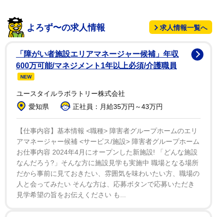
撮影で、ニコールを開始直後に肋骨を骨折したという。
よろず〜の求人情報
求人情報一覧へ
製作にも参加した衣装デザイナーのキャサリン・マー
ティン氏は、1度目のニコールの骨折がいつだったのか
「障がい者施設エリアマネージャー候補」年収
は誰も分からなかったが、2度目の時はコルセットの着
600万可能/マネジメント1年以上必須/介護職員
用時だったとして、「衣装の紐をかなりきつく締めいて
NEW
いたら、また肋骨が折れてしまった」と説明した。
ユースタイルラボラトリー株式会社
愛知県
正社員：月給35万円～43万円
負傷はそれだけにとどまらず、その後も階段で滑って
足首を痛め、車いすで撮影したシーンもあったとラーマ
【仕事内容】基本情報 <職種> 障害者グループホームのエリ
ンは明かし、「簡単ではなかったが、彼女はまさに真の
アマネージャー候補 <サービス/施設> 障害者グループホーム
お仕事内容 2024年4月にオープンした新施設! 「どんな施設
プロだった」と、ニコールのプロ根性を絶賛した。
なんだろう?」そんな方に施設見学も実施中 職場となる場所
だから事前に見ておきたい、雰囲気を味わいたい方、職場の
人と会ってみたい そんな方は、応募ボタンで応募いただき
見学希望の旨をお伝えください も...