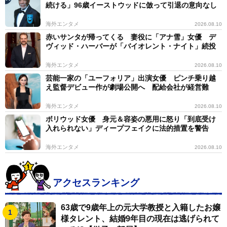
続ける」96歳イーストウッドに倣って引退の意向なし
海外エンタメ
2026.08.10
赤いサンタが帰ってくる 妻役に「アナ雪」女優 デ
ヴィッド・ハーバーが「バイオレント・ナイト」続投
海外エンタメ
2026.08.10
芸能一家の「ユーフォリア」出演女優 ピンチ乗り越
え監督デビュー作が劇場公開へ 配給会社が経営難
海外エンタメ
2026.08.10
ボリウッド女優 身元＆容姿の悪用に怒り「到底受け
入れられない」ディープフェイクに法的措置を警告
海外エンタメ
2026.08.10
アクセスランキング
63歳で9歳年上の元大学教授と入籍したお嬢
様タレント、結婚9年目の現在は逃げられて