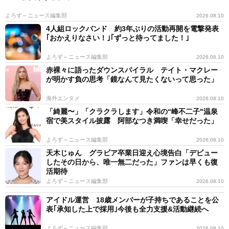
よろず～ニュース編集部
2026.08.10
4人組ロックバンド 約3年ぶりの活動再開を電撃発表
｢おかえりなさい！｣｢ずっと待ってました！｣
よろず～ニュース編集部
2026.08.10
赤裸々に語ったダウンスパイラル テイト・マクレー
が明かす負の思考「鏡なんて見たくないって思った」
海外エンタメ
2026.08.10
「綺麗〜」「クラクラします」令和の“峰不二子"温泉
宿で美スタイル披露 阿部なつき満喫「幸せだった」
よろず～ニュース編集部
2026.08.10
天木じゅん グラビア卒業日迎え心境告白「デビュー
したその日から、唯一無二だった」ファンは早くも復
活期待
よろず～ニュース編集部
2026.08.10
アイドル運営 18歳メンバーが子持ちであることを公
表｢承知した上で採用｣今後も全力支援&活動継続へ
よろず～ニュース編集部
2026.08.10