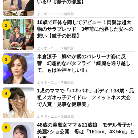
いる!?【徹子の部屋】
よろず～ニュース編集部
16歳で正体を隠してデビュー！両親は超大
物のサラブレッド 3年前に他界した父への
想い【徹子の部屋】
よろず～ニュース編集部
米倉涼子 鮮やか紫のバレリーナ姿に反
響 幻想的なバタフライ「綺麗を通り越し
て、もはや神々しい!!」
よろず～ニュース編集部
1児のママで「バキバキ」ボディ！38歳・元
祖メガネっ子アイドル フィットネス大会
で入賞「見事な健康美」
よろず～ニュース編集部
48歳の美魔女ママ＆21歳娘 モデル母子が
美麗2ショ公開 母は「161cm、43.5kg」と