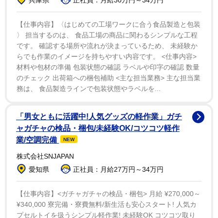
「あまり、死者の感情を代弁するのは好きではないの
で、母との思い出を一つだけ。」として、「17歳くらい
【仕事内容】〈はじめての工場ワークに合う食品製造と包装
の頃でしょうか。母子家庭だったので二人暮らし。マネ
〉 担当するのは、 食品工場の商品に関わるシンプルな工程
です。 確認する場所や流れが決まっているため、 未経験か
ージャーも彼女がやってくれていたので、四六時中一緒
らでも作業のイメージを持ちやすい内容です。 <仕事内容>
にいるような生活でした。でも、ちゃんと来るんですよ
材料や包材の準備 包装状態の確認 ラベルや印字の確認 数量
ね。反抗期が。」と関係がうまく行かなかった日々を明
のチェック 出荷箱への梱包補助 <主な担当業務> 主な担当業
かした。
務は、 食品製造ラインで包装状態やラベルを...
続けて「ギスギスした生活の中で、僕の反抗期が終わ
「男女ともに活躍中!人気グッズの軽作業」ガチ
った出来事があります。ある朝起きたら、母がとても楽
ャガチャの検品・梱包/未経験OK/コツコツ軽作
業/空調完備
NEW
しそうに『となりのトトロ』を観ていたんです。一瞬で
終わりました。」と振り返り、「その後も色々ありまし
株式会社SNJAPAN
たが、亥年生まれらしく、猪突猛進で、恋にも仕事にも
愛知県
正社員：月給27万円～34万円
真っ直ぐな人生だったと思います。」とつづった。
【仕事内容】<ガチャガチャの検品・梱包> 月給 ¥270,000～
¥340,000 寮完備・寮費無料/新生活も安心スタート! 人気カ
また、「あと、子育てにも。44歳になった今なら、
プセルトイを扱うシンプル軽作業! 未経験OK コツコツ取り