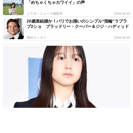
「めちゃくちゃカワイイ」の声
よろず～ニュース編集部
2026.08.05
20歳差結婚か！パリでお揃いのシンプル“指輪”ラブラ
ブ2ショ ブラッドリー・クーパー＆ジジ・ハディッド
海外エンタメ
2026.08.05
細い白い長い！美人3姉妹の末っ子モデル 脚長&ノースリ夏コーデ
に反響「神に与えられた驚愕のスタイル」