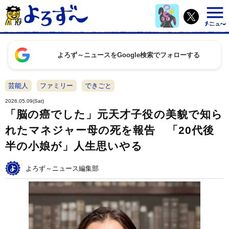
よろず～ニュースをGoogle検索でフォローする
芸能人
ファミリー
できごと
2026.05.09(Sat)
「脳の癌でした」元天才子役の美貌で知ら
れたマネジャー母の死を報告 「20代後
半の小娘が」人生思いやる
よろず～ニュース編集部