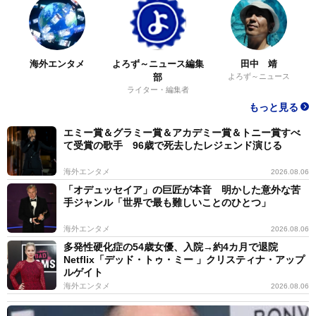
海外エンタメ
よろず～ニュース編集
田中 靖
部
よろず～ニュース
ライター・編集者
もっと見る
エミー賞＆グラミー賞＆アカデミー賞＆トニー賞すべ
て受賞の歌手 96歳で死去したレジェンド演じる
海外エンタメ
2026.08.06
「オデュッセイア」の巨匠が本音 明かした意外な苦
手ジャンル「世界で最も難しいことのひとつ」
海外エンタメ
2026.08.06
多発性硬化症の54歳女優、入院→約4カ月で退院
Netflix「デッド・トゥ・ミー 」クリスティナ・アップ
ルゲイト
海外エンタメ
2026.08.06