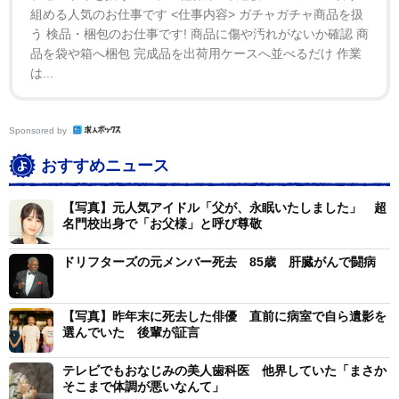
『20代後半の小娘が、一人で子育てをする』ということ
組める人気のお仕事です <仕事内容> ガチャガチャ商品を扱
が、どれだけ大変だったか少し想像できます。」と母の
う 検品・梱包のお仕事です! 商品に傷や汚れがないか確認 商
品を袋や箱へ梱包 完成品を出荷用ケースへ並べるだけ 作業
苦労が改めて分かったようで「皆様、母を愛してくださ
は...
ってありがとうございました。時々、笑い話にでも登場
させて、思い出してあげてください。拙い文章ではあり
ますが、以上をもってご報告とさせていただきます。」
Sponsored by
と結んだ。
おすすめニュース
黒田は0歳の時に赤ちゃんモデルでデビュー。6歳で
【写真】元人気アイドル「父が、永眠いたしました」 超
名門校出身で「お父様」と呼び尊敬
NHK河ドラマ「武田信玄」(1988年）に出演。8歳で帝
国劇場「オリバー！」(1990年）主演。そして12歳で
ドリフターズの元メンバー死去 85歳 肝臓がんで闘病
「人間・失格」(1994年)でいじめの主犯となる生徒役で
話題をさらった。その後、映画「学校Ⅲ」(1998年）で
【写真】昨年末に死去した俳優 直前に病室で自ら遺影を
日本アカデミー賞新人俳優賞など各映画賞を16歳で受賞
選んでいた 後輩が証言
した。
テレビでもおなじみの美人歯科医 他界していた「まさか
そこまで体調が悪いなんて」
2010年、28歳で一度俳優業を引退。その後、芸能界