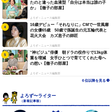
たのと違った血液型「自分は本当は誰の子
か」【徹子の部屋】
よろず～ニュース編集部
16歳デビュー「それなりに」CMで一世風靡
の女優65歳 50歳で孫誕生の元五輪代表と
花火大会 カズ息子の師匠
よろず～ニュース編集部
“神ビジュ"俳優 朝ドラの役作りで13kg体
重を増減 女手ひとつで育ててくれた母へ
の想い【徹子の部屋】
よろず～ニュース編集部
６位以降を見る
よろず〜ライター
（新着記事順）