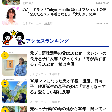
北村 泰介
2026.08.05
のん ドラマ「Tokyo middle 30」オフショット公開
→「なんたるステキ着こなし」「大好き」の声
よろず～ニュース編集部
2026.08.05
アクセスランキング
元プロ野球選手の父は181cm タレントの
長身息子に反響「びっくり」「背が高すぎ
る」母162cm 姉は声優
よろず～ニュース編集部
30歳ママになった天才子役「渡鬼」日向
子 昨夏誕生の息子の姿に「大きくなって
る」愛らしい姿に反響
よろず～ニュース編集部
売れっ子作家の母の死から30年 聞いてい