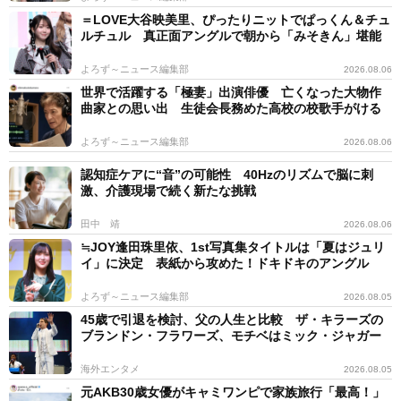
＝LOVE大谷映美里、ぴったりニットでぱっくん＆チュ
ルチュル 真正面アングルで朝から「みそきん」堪能
よろず～ニュース編集部
2026.08.06
世界で活躍する「極妻」出演俳優 亡くなった大物作
曲家との思い出 生徒会長務めた高校の校歌手がける
よろず～ニュース編集部
2026.08.06
認知症ケアに“音”の可能性 40Hzのリズムで脳に刺
激、介護現場で続く新たな挑戦
田中 靖
2026.08.06
≒JOY逢田珠里依、1st写真集タイトルは「夏はジュリ
イ」に決定 表紙から攻めた！ドキドキのアングル
よろず～ニュース編集部
2026.08.05
45歳で引退を検討、父の人生と比較 ザ・キラーズの
ブランドン・フラワーズ、モチベはミック・ジャガー
海外エンタメ
2026.08.05
元AKB30歳女優がキャミワンピで家族旅行「最高！」