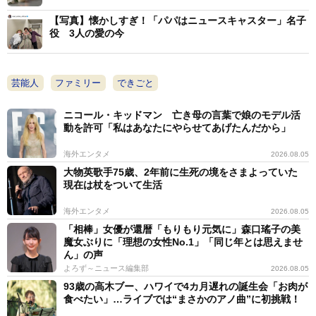
に復帰。2012年に歌手の中村瑠衣と結婚し、翌年離婚。
【写真】懐かしすぎ！「パパはニュースキャスター」名子
役 3人の愛の今
2021年に女優の珠居ちづると「結婚していて、子供がい
ます」と報告したが、2024年7月、2度目の離婚を報告
している。
芸能人
ファミリー
できごと
ニコール・キッドマン 亡き母の言葉で娘のモデル活
動を許可「私はあなたにやらせてあげたんだから」
海外エンタメ
2026.08.05
大物英歌手75歳、2年前に生死の境をさまよっていた
現在は杖をついて生活
海外エンタメ
2026.08.05
「相棒」女優が還暦「もりもり元気に」森口瑤子の美
魔女ぶりに「理想の女性No.1」「同じ年とは思えませ
ん」の声
よろず～ニュース編集部
2026.08.05
93歳の高木ブー、ハワイで4カ月遅れの誕生会「お肉が
食べたい」…ライブでは“まさかのアノ曲”に初挑戦！