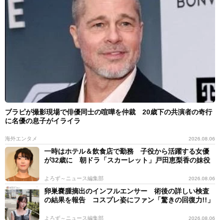
ブラピが撮影現場で俳優同士の喧嘩を仲裁 20歳下の共演者の奇行
に名優の息子がイライラ
海外エンタメ
2026.08.06
一時はホテル＆飲食店で勤務 子役から活躍する女優
が32歳に 朝ドラ「スカーレット」戸田恵梨香の妹役
よろず～ニュース編集部
2026.08.06
卵巣嚢腫摘出のインフルエンサー 術後の詳しい検査
の結果を報告 コスプレ姿にファン「驚きの回復力!!」
よろず～ニュース編集部
2026.08.06