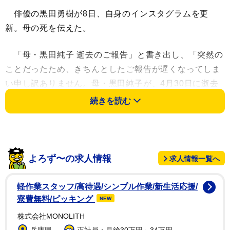
俳優の黒田勇樹が8日、自身のインスタグラムを更
新。母の死を伝えた。
「母・黒田純子 逝去のご報告」と書き出し、「突然の
ことだったため、きちんとしたご報告が遅くなってしま
い申し訳ありません。母・黒田純子が、4月30日に逝去
いたしました。享年67歳。死因は脳の癌でした。葬儀は
続きを読む
5月4日、5日に『お別れ会』として執り行い、沢山の方
の笑顔や涙に見守られながら旅立っていきました。」と
記した。
よろず〜の求人情報
求人情報一覧へ
「最後は少し苦しそうではありましたが、僕が冗談を
言うと怒ったり笑ったりと、『こんなに反応できるはず
軽作業スタッフ/高待遇/シンプル作業/新生活応援/
がない』とお医者さんが驚くほど、感情豊かに最期まで
寮費無料/ピッキング
NEW
生き切った人でした。」としのんだ。
株式会社MONOLITH
兵庫県
正社員：月給30万円～34万円