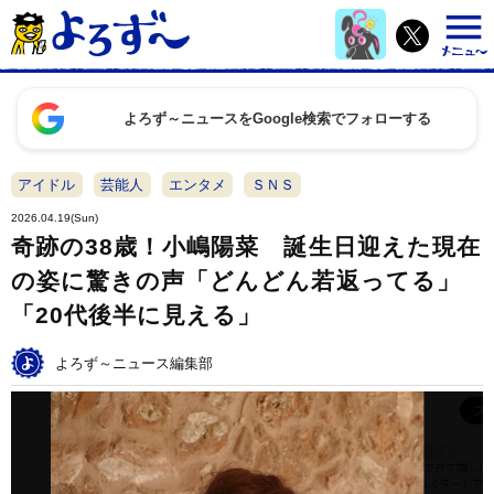
よろず～ニュースをGoogle検索でフォローする
アイドル
芸能人
エンタメ
ＳＮＳ
2026.04.19(Sun)
奇跡の38歳！小嶋陽菜 誕生日迎えた現在
の姿に驚きの声「どんどん若返ってる」
「20代後半に見える」
よろず～ニュース編集部