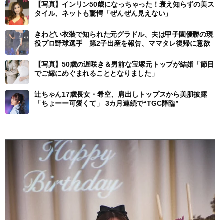
【写真】インリン50歳になっちゃった！衰え知らずの美ス
タイル、ネットも驚愕「ぜんぜん見えない」
きわどい衣装で知られた元グラドル、夫は甲子園優勝の現
役プロ野球選手 第2子出産を報告、ママタレ復帰に意欲
【写真】50歳の遅咲き＆男前な宝塚元トップが結婚「節目
でご縁にめぐまれることとなりました」
辻ちゃん17歳長女・希空、肩出しトップスから美肌披露
「ちょーー可愛くて」 3カ月連続で“TGC降臨”