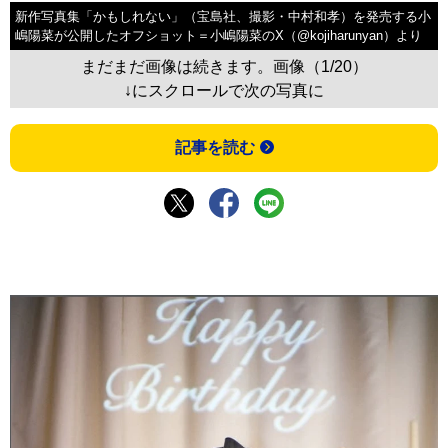
新作写真集「かもしれない」（宝島社、撮影・中村和孝）を発売する小
嶋陽菜が公開したオフショット＝小嶋陽菜のX（@kojiharunyan）より
まだまだ画像は続きます。画像（1/20）
↓にスクロールで次の写真に
記事を読む