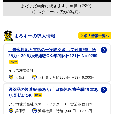
まだまだ画像は続きます。画像（2/20）
↓にスクロールで次の写真に
よろず〜の求人情報
求人情報一覧へ
「来客対応と電話の一次取次ぎ」/受付事務/月給
25万～39.6万/未経験OK/年間休日121日 No.9299
NEW
イリス株式会社
大阪府
正社員：月給25万円～39万6,000円
医薬品の製造/研修あり/土日祝休み/寮完備/食堂あ
り/即払いOK
NEW
アデコ株式会社 スマートファクトリー営業部 西日本
兵庫県
派遣社員：時給1,500円～1,875円