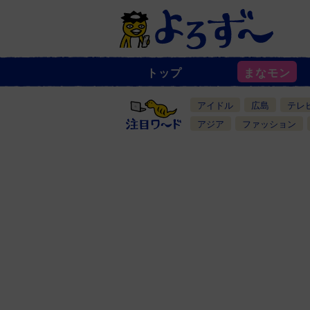
トップ
まなモン
ニ
ュ
ー
アイドル
広島
テレ
ス
一
アジア
ファッション
覧