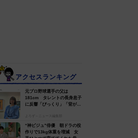
アクセスランキング
元プロ野球選手の父は
181cm タレントの長身息子
に反響「びっくり」「背が高
すぎる」母162cm 姉は声優
よろず～ニュース編集部
“神ビジュ"俳優 朝ドラの役
作りで13kg体重を増減 女