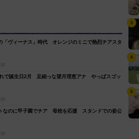
の「ヴィーナス」時代 オレンジのミニで熱烈チアスタ
集部
まれで誕生日2月 足細っな望月理恵アナ やっぱスゴッ
集部
トなのに甲子園でチア 母校を応援 スタンドでの姿公
集部