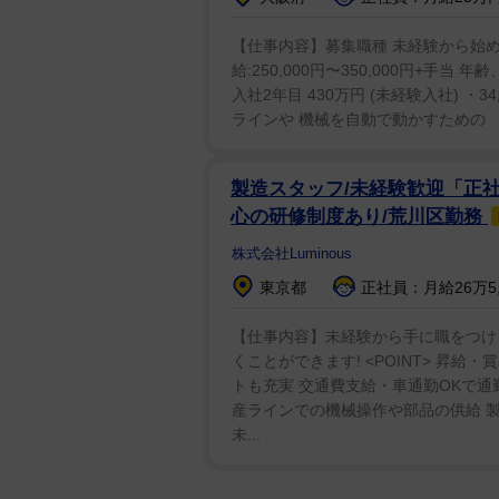
【仕事内容】募集職種 未経験から始め
給:250,000円〜350,000円+手
入社2年目 430万円 (未経験入社) ・3
ラインや 機械を自動で動かすための 「
製造スタッフ/未経験歓迎「正社
心の研修制度あり/荒川区勤務
株式会社Luminous
東京都
正社員：月給26万5,
【仕事内容】未経験から手に職をつける
くことができます! <POINT> 昇
トも充実 交通費支給・車通勤OKで通勤
産ラインでの機械操作や部品の供給 
未...