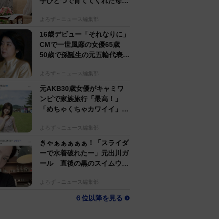
手ひとつで育ててくれた母へ
の想い【徹子の部屋】
よろず～ニュース編集部
16歳デビュー「それなりに」
CMで一世風靡の女優65歳
50歳で孫誕生の元五輪代表と
花火大会 カズ息子の師匠
よろず～ニュース編集部
元AKB30歳女優がキャミワ
ンピで家族旅行「最高！」
「めちゃくちゃカワイイ」の
声
よろず～ニュース編集部
きゃぁぁぁぁぁ！「スライダ
ーで水着破れたー」元出川ガ
ール 直後の黒のスイムウエ
ア姿でドキッ
よろず～ニュース編集部
６位以降を見る