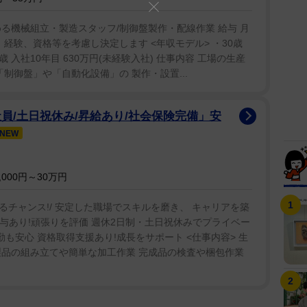
る機械組立・製造スタッフ/制御盤製作・配線作業 給与 月
当 年齢、経験、資格等を考慮し決定します <年収モデル> ・30歳
4歳 入社10年目 630万円(未経験入社) 仕事内容 工場の生産
制御盤」や「自動化設備」の 製作・設置...
員/土日祝休み/昇給あり/社会保険完備」安
NEW
000円～30万円
チャンス!/ 安定した職場でスキルを磨き、 キャリアを築
給・賞与あり!頑張りを評価 週休2日制・土日祝休みでプライベー
も安心 資格取得支援あり!成長をサポート <仕事内容> 生
製品の組み立てや簡単な加工作業 完成品の検査や梱包作業