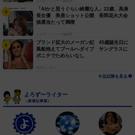
よろず～ニュース編集部
「AIかと思うぐらい綺麗な人」22歳、高身
長女優 美肩ショット公開 長岡花火大会
抽選当たって満喫
よろず～ニュース編集部
ブランド拡大のメーガン妃 45歳誕生日に
風船抱えてプールへダイブ サングラスに
ポニテでためらいなし
海外エンタメ
６位以降を見る
よろず〜ライター
（新着記事順）