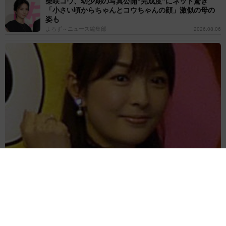
柴咲コウ、幼少期の写真公開“完成度”にネット驚き
「小さい頃からちゃんとコウちゃんの顔」激似の母の
姿も
よろず～ニュース編集部
2026.08.06
「ミヤネ屋」でいじられた女性アナ 頸動脈エコー検査受けた→い
よいよアラ還 脳梗塞や心筋梗塞のリスクを
よろず～ニュース編集部
2026.08.06
食べても大丈夫？ラーメン屋で出てきた“青いにんに
く"のすりおろしにSNS騒然