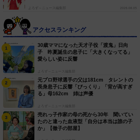
よろず～ニュース編集部
2026.08.05
アクセスランキング
30歳ママになった天才子役「渡鬼」日向
子 昨夏誕生の息子に「大きくなってる」
愛らしい姿に反響
よろず～ニュース編集部
元プロ野球選手の父は181cm タレントの
長身息子に反響「びっくり」「背が高すぎ
る」母162cm 姉は声優
よろず～ニュース編集部
売れっ子作家の母の死から30年 聞いてい
たのと違った血液型「自分は本当は誰の子
か」【徹子の部屋】