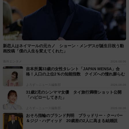
新恋人はネイマールの元カノ ショーン・メンデスが誕生日祝う動
画投稿「僕の人生を変えてくれた」
海外エンタメ
2026.08.06
吉本所属33歳の女性タレント「JAPAN MENSA」合
格！人口の上位2％の知能指数 クイズへの憧れ膨らむ
よろず～ニュース編集部
2026.08.06
31歳2児のシンママ女優 タイ旅行満喫ショット公開
「ハピローしてきた」
よろず～ニュース編集部
2026.08.06
おそろ指輪のブランド判明 ブラッドリー・クーパー
＆ジジ・ハディッド 20歳差の2人に高まる結婚説