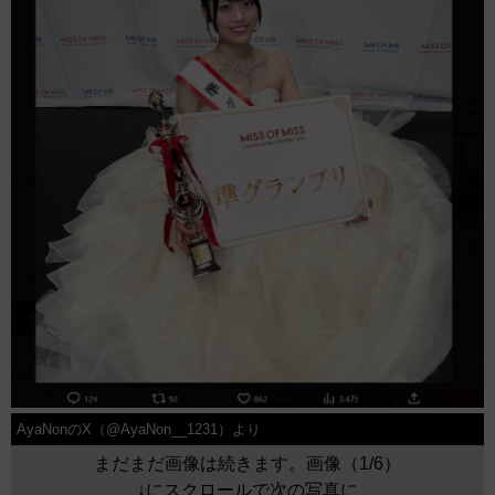
AyaNonのX（@AyaNon__1231）より
まだまだ画像は続きます。画像（1/6）
↓にスクロールで次の写真に