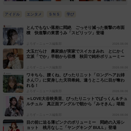
アイドル
エンタメ
ＳＮＳ
学び
とんでもない落差に悶絶 ごっそり減った衝撃の布面
積 快進撃の東雲うみ「スピリッツ」登場
よろず～ニュース編集部
2026.08.06
大玉だらけ 農家娘が実家でスイカまみれ とにかく
立派「でか」早朝から収穫 秋田で純朴ボリューミー
よろず～ニュース編集部
2026.08.06
ワキちら、腰くね、ぴったりニット「ロングヘアお姉
さん♡」に変身した天羽希純、違うところに目が奪わ
れる！
よろず～ニュース編集部
2026.08.06
＝LOVE大谷映美里、ぴったりニットでぱっくん＆チュ
ルチュル 真正面アングルで朝から「みそきん」堪能
よろず～ニュース編集部
2026.08.06
目の前に迫る薄ピンクのボリューミー 悶絶の入浴シ
ョット 桃月なしこ「ヤングキング BULL」登場