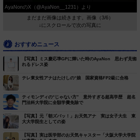
AyaNonのX（@AyaNon__1231）より
まだまだ画像は続きます。画像（3/6）
↓にスクロールで次の写真に
おすすめニュース
【写真】ミス慶応準GPに輝いた時のAyaNon 思わず見惚
れるドレス姿
テレ東女性アナはたけしの“娘 国家資格FP2級に合格
ティモンディの“じゃない方” 意外すぎる超高学歴 超名
門法科大学院に全額学費免除で
【写真】元「朝ズバッ！」お天気アナ 実は女子大生 東
大大学院生としての姿
【写真】実は医学部のお天気キャスター「大阪大学大学院