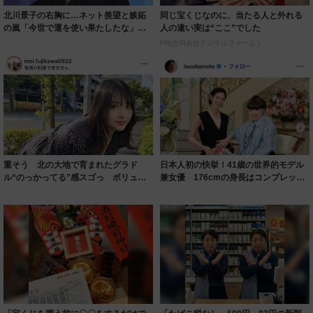
北川景子の右胸に…ネット羨望と嫉妬
同じ宝くじなのに、当たる人と外れる
の嵐「今世で運を使い果たしたな」
人の違い実は“ここ”でした
「ガッツリ行っ...
PR(合同会社デジタルファーム )
重そう 北の大地で育まれたグラド
日本人初の快挙！41歳の世界的モデル
ル“のっかってる”感スゴっ ボリュー
兼女優 176cmの身長はコンプレック
ミー連発「ア...
スだっ...