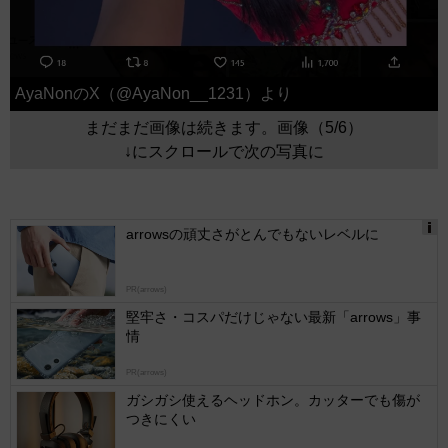
AyaNonのX（@AyaNon__1231）より
まだまだ画像は続きます。画像（5/6）
↓にスクロールで次の写真に
arrowsの頑丈さがとんでもないレベルに
Ads
by
PR(arrows)
logly
堅牢さ・コスパだけじゃない最新「arrows」事
情
PR(arrows)
ガシガシ使えるヘッドホン。カッターでも傷が
つきにくい