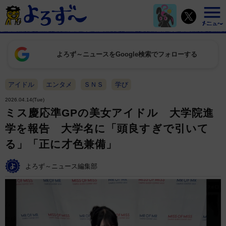
よろず～ニュースをGoogle検索でフォローする
アイドル
エンタメ
ＳＮＳ
学び
2026.04.14(Tue)
ミス慶応準GPの美女アイドル 大学院進
学を報告 大学名に「頭良すぎで引いて
る」「正に才色兼備」
よろず～ニュース編集部