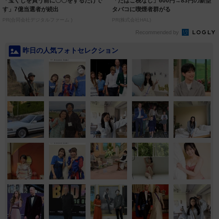
「宝くじを買う前に〇〇をするだけで
「たばこ税なし」600円→83円の新型
す」7億当選者が続出
タバコに喫煙者群がる
PR(合同会社デジタルファーム )
PR(株式会社HAL)
Recommended by
昨日の人気フォトセレクション