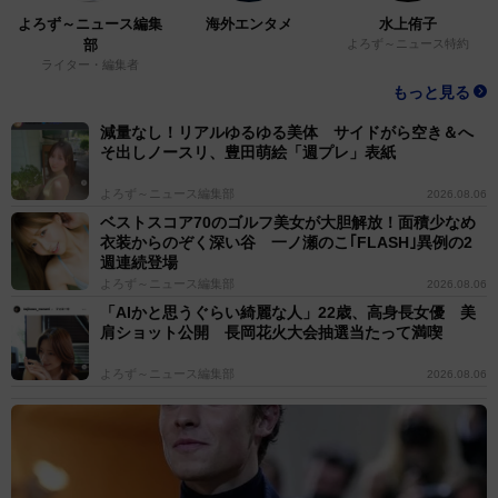
よろず～ニュース編集
海外エンタメ
水上侑子
部
よろず～ニュース特約
ライター・編集者
もっと見る
減量なし！リアルゆるゆる美体 サイドがら空き＆へ
そ出しノースリ、豊田萌絵「週プレ」表紙
よろず～ニュース編集部
2026.08.06
ベストスコア70のゴルフ美女が大胆解放！面積少なめ
衣装からのぞく深い谷 一ノ瀬のこ｢FLASH｣異例の2
週連続登場
よろず～ニュース編集部
2026.08.06
「AIかと思うぐらい綺麗な人」22歳、高身長女優 美
肩ショット公開 長岡花火大会抽選当たって満喫
よろず～ニュース編集部
2026.08.06