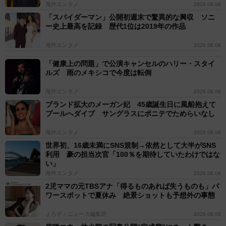
海外エンタメ
2026.08.06
「スパイダーマン」公開初週末で驚異的な興収 ソニ
ー史上最高を記録 歴代1位は2019年の作品
海外エンタメ
2026.08.06
「健康上の問題」で公演キャンセルのハリー・スタイ
ルズ 雨のメキシコで今度は転倒
海外エンタメ
2026.08.06
ブランド拡大のメーガン妃 45歳誕生日に風船抱えて
プールへダイブ サングラスにポニテでためらいなし
海外エンタメ
2026.08.06
世界初、16歳未満にSNS規制→依然として大半がSNS
利用 豪の担当次官「100％を期待していたわけではな
い」
海外エンタメ
2026.08.06
2児ママの元TBSアナ「得るものあれば失うものも」パ
ワースポットで夏休み 絶景ショットも予想外の事態
よろず～ニュース編集部
2026.08.06