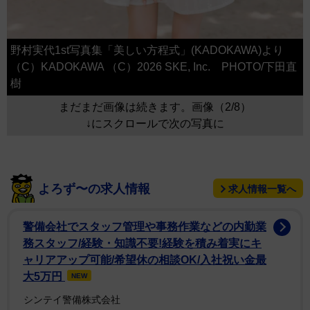
野村実代1st写真集「美しい方程式」(KADOKAWA)より
（C）KADOKAWA （C）2026 SKE, Inc. PHOTO/下田直
樹
まだまだ画像は続きます。画像（2/8）
↓にスクロールで次の写真に
よろず〜の求人情報
求人情報一覧へ
警備会社でスタッフ管理や事務作業などの内勤業
務スタッフ/経験・知識不要!経験を積み着実にキ
ャリアアップ可能/希望休の相談OK/入社祝い金最
大5万円
NEW
シンテイ警備株式会社