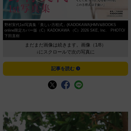
野村実代1st写真集「美しい方程式」(KADOKAWA)HMV&BOOKS
online限定カバー版（C）KADOKAWA （C）2026 SKE, Inc. PHOTO/
下田直樹
まだまだ画像は続きます。画像（1/8）
↓にスクロールで次の写真に
記事を読む