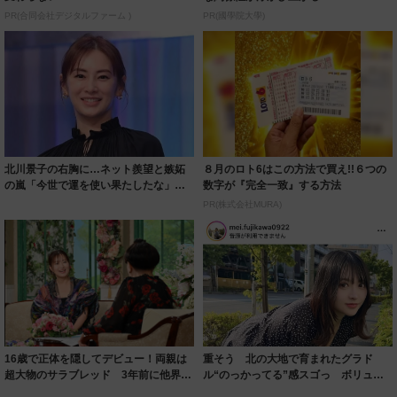
PR(合同会社デジタルファーム )
PR(國學院大學)
北川景子の右胸に…ネット羨望と嫉妬
８月のロト6はこの方法で買え!!６つの
の嵐「今世で運を使い果たしたな」
数字が『完全一致』する方法
「ガッツリ行っ...
PR(株式会社MURA)
16歳で正体を隠してデビュー！両親は
重そう 北の大地で育まれたグラド
超大物のサラブレッド 3年前に他界し
ル“のっかってる”感スゴっ ボリュー
た父への...
ミー連発「ア...