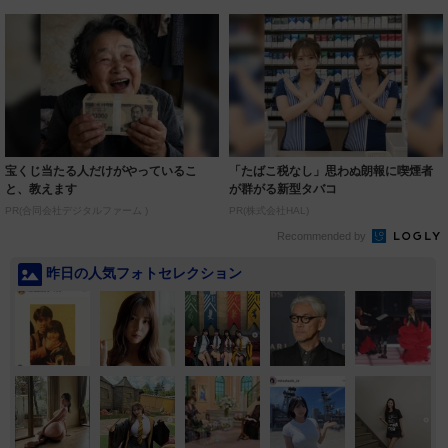
宝くじ当たる人だけがやっているこ
「たばこ税なし」思わぬ朗報に喫煙者
と、教えます
が群がる新型タバコ
PR(合同会社デジタルファーム )
PR(株式会社HAL)
Recommended by
昨日の人気フォトセレクション