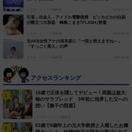
よろず～ニュース編集部
2026.08.10
引退→社会人→アイドル電撃復帰 ピッカピカの白肌
が際立つ大胆姿 峰島こまき｢FLASH｣登場
よろず～ニュース編集部
2026.08.09
元AKB女性アナの浴衣姿に「一段と映えますね～」
「すっごく美人」の声
よろず～ニュース編集部
2026.08.09
アクセスランキング
16歳で正体を隠してデビュー！両親は超大
物のサラブレッド 3年前に他界した父への
想い【徹子の部屋】
よろず～ニュース編集部
63歳で9歳年上の元大学教授と入籍したお嬢
様タレント、結婚9年目の現在は逃げられて