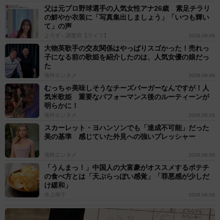
父は元プロ野球選手の人気女性アナ26歳 素足チラリ
の鮮やか衣装に「写真集出しましょう」「いつも輝い
て」の声
よろず～調査班【ライフ】
2026.08.09
大物英歌手の交友関係はやっぱりスゴかった！売れっ
子になる前の歌姫を紹介したのは、人気女優の娘だっ
た
海外エンタメ
2026.08.09
むっちゃ美味しそうなチーズバーガーなんですが！人
気米歌姫 重要なパフォーマンス後のルーティーンが
明らかに！
海外エンタメ
2026.08.09
スカーレット・ヨハンソンでも「達成不可能」だった
美の基準 感じていた外見への強いプレッシャー
海外エンタメ
2026.08.09
「うんまっ！」中国人の大富豪がオススメするポテチ
の食べ方とは「天ぷらっぽい感覚」「罪悪感が少しだ
け緩和」
水上侑子
2026.08.09