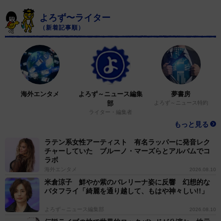
よろず〜ライター
（新着記事順）
海外エンタメ
よろず～ニュース編集
夢書房
部
よろず～ニュース特約
ライター・編集者
もっと見る
ラテン系女性アーティスト 有名ラッパーに発音レク
チャーしていた ブルーノ・マーズらとアルバムでコ
ラボ
海外エンタメ
2026.08.10
米倉涼子 鮮やか紫のバレリーナ姿に反響 幻想的な
バタフライ「綺麗を通り越して、もはや神々しい!!」
よろず～ニュース編集部
2026.08.10