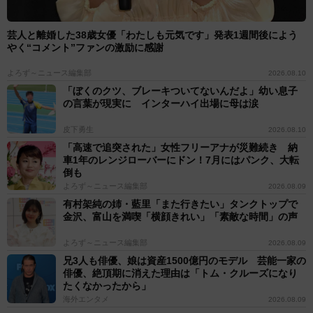
芸人と離婚した38歳女優「わたしも元気です」発表1週間後によう
やく“コメント”ファンの激励に感謝
よろず～ニュース編集部
2026.08.10
「ぼくのクツ、ブレーキついてないんだよ」幼い息子
の言葉が現実に インターハイ出場に母は涙
皮下勇生
2026.08.10
「高速で追突された」女性フリーアナが災難続き 納
車1年のレンジローバーにドン！7月にはパンク、大転
倒も
よろず～ニュース編集部
2026.08.09
有村架純の姉・藍里「また行きたい」タンクトップで
金沢、富山を満喫「横顔きれい」「素敵な時間」の声
よろず～ニュース編集部
2026.08.09
兄3人も俳優、娘は資産1500億円のモデル 芸能一家の
俳優、絶頂期に消えた理由は「トム・クルーズになり
たくなかったから」
海外エンタメ
2026.08.09