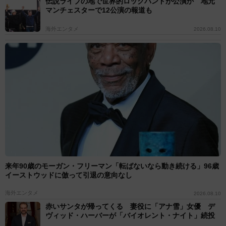
伝説ライブの地で世界的ロックバンドが公演か 地元
マンチェスターで12公演の報道も
海外エンタメ
2026.08.10
来年90歳のモーガン・フリーマン「転ばないなら動き続ける」96歳
イーストウッドに倣って引退の意向なし
海外エンタメ
2026.08.10
赤いサンタが帰ってくる 妻役に「アナ雪」女優 デ
ヴィッド・ハーバーが「バイオレント・ナイト」続投