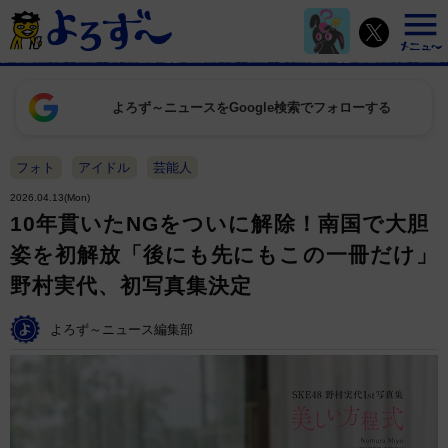
よろず～ニュースをGoogle検索でフォローする
フォト
アイドル
芸能人
2026.04.13(Mon)
10年貫いたNGをついに解除！南国で大胆
姿を初解放「後にも先にもこの一冊だけ」
野村実代、初写真集決定
よろず～ニュース編集部