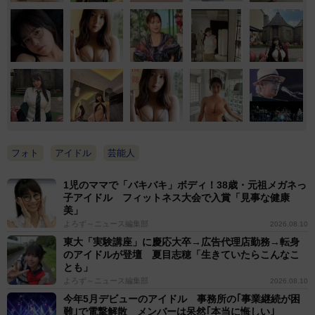
フォト
アイドル
芸能人
1児のママで「バキバキ」ボディ！38歳・元祖メガネっ
子アイドル フィットネス大会で入賞「見事な健康
美」
よろず～ニュース編集部
2026.08.10
東大「実験講座」に慶応大卒→広告代理店勤務→転身
のアイドルが登壇 夏目志穂「生きていたらこんなこ
とも」
よろず～ニュース編集部
2026.08.10
今年5月デビューのアイドル 事務所の｢事業継続が困
難｣で電撃解散 メンバーは呆然｢本当に悔しい｣