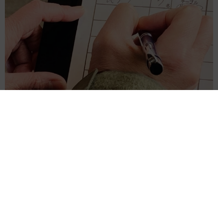
本名を書くのは…飲食店の順番待ちリストはイニシャルやニックネ
ームで問題は？【防犯対策専門家が解説】
2026.08.09
真飛聖 ビーチで魅せた驚異の大ジャンプ「流石元花組
トップスター様」「名前の如く飛んでるぅ～」
よろず～ニュース編集部
2026.08.09
伯母が土産のケーキを持参も…子どもが食べられず激
怒「思い込みが強く、話が通じない相手」への対策
は？
石原 壮一郎
2026.08.09