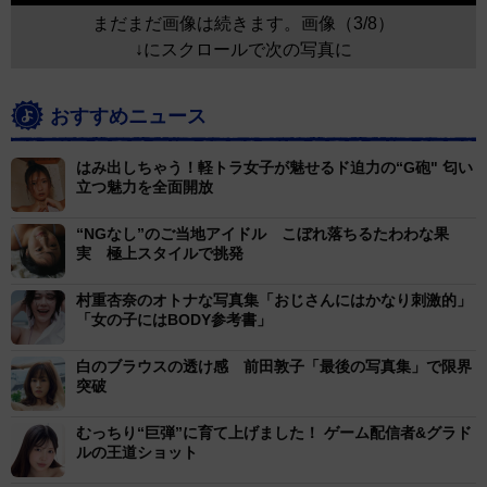
まだまだ画像は続きます。画像（3/8）
↓にスクロールで次の写真に
おすすめニュース
はみ出しちゃう！軽トラ女子が魅せるド迫力の“G砲" 匂い
立つ魅力を全面開放
“NGなし”のご当地アイドル こぼれ落ちるたわわな果
実 極上スタイルで挑発
村重杏奈のオトナな写真集「おじさんにはかなり刺激的」
「女の子にはBODY参考書」
白のブラウスの透け感 前田敦子「最後の写真集」で限界
突破
むっちり“巨弾”に育て上げました！ ゲーム配信者&グラド
ルの王道ショット