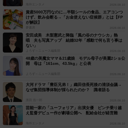
海外エンタメ
2026.08.10
資産5000万円なのに…半額シールの食品、エアコンつ
けず、飲み会断る→「お金使えない症候群」とは【FP
が解説】
夢書房
2026.08.10
安田成美 木梨憲武と降臨「風の谷のナウシカ」熱
唱 夫も写真アップ 結婚32年「感動で何も言う事は
ない」
よろず～ニュース編集部
2026.08.10
48歳の美魔女ママ＆21歳娘 モデル母子が美麗2ショ公
開 母は「161cm、43.5kg」と公表
よろず～ニュース編集部
2026.08.10
大河ドラマ「豊臣兄弟！」織田信長死後の清須会議→
なぜ集団指導体制が採られたのか？ 識者語る
濱田 浩一郎
2026.08.10
芸能一家の「ユーフォリア」出演女優 ピンチ乗り越
え監督デビュー作が劇場公開へ 配給会社が経営難
海外エンタメ
2026.08.10