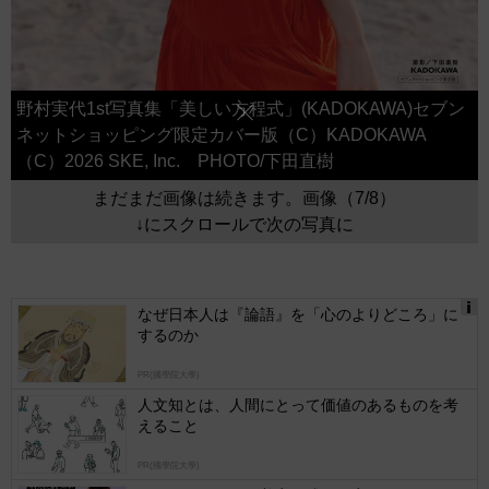
野村実代1st写真集「美しい方程式」(KADOKAWA)セブン
ネットショッピング限定カバー版（C）KADOKAWA
（C）2026 SKE, Inc. PHOTO/下田直樹
まだまだ画像は続きます。画像（7/8）
↓にスクロールで次の写真に
なぜ日本人は『論語』を「心のよりどころ」に
するのか
Ads
by
PR(國學院大學)
logly
人文知とは、人間にとって価値のあるものを考
えること
PR(國學院大學)