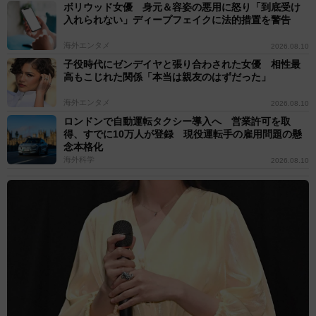
ボリウッド女優 身元＆容姿の悪用に怒り「到底受け
入れられない」ディープフェイクに法的措置を警告
海外エンタメ
2026.08.10
子役時代にゼンデイヤと張り合わされた女優 相性最
高もこじれた関係「本当は親友のはずだった」
海外エンタメ
2026.08.10
ロンドンで自動運転タクシー導入へ 営業許可を取
得、すでに10万人が登録 現役運転手の雇用問題の懸
念本格化
海外科学
2026.08.10