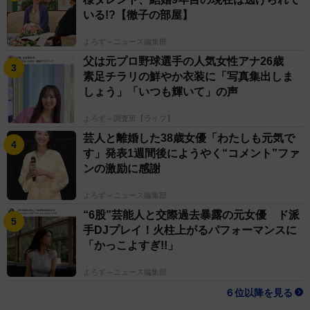
いる!?【徹子の部屋】
よろず～ニュース編集部
父は元プロ野球選手の人気女性アナ26歳
素足チラリの鮮やか衣装に「写真集出しま
しょう」「いつも輝いて」の声
よろず～調査班【ライフ】
芸人と離婚した38歳女優「わたしも元気で
す」発表1週間後にようやく“コメント”ファ
ンの激励に感謝
よろず～ニュース編集部
“6股”芸能人と交際過去暴露の元女優 ド派
手DJプレイ！火柱上がるパフォーマンスに
「かっこよすぎ!!」
よろず～ニュース編集部
６位以降を見る