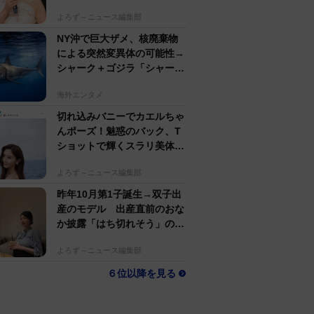
名アパレルブランド
よろず～ニュース編集部
NY沖で巨大ザメ、核廃棄物
による突然変異体の可能性→
シャーク＋ゴジラ「シャーク
ジラ」の捕獲作戦が展開
海外エンタメ
切れ込みバニーでカエルちゃ
んポーズ！魅惑のバック、T
ショットで輝くスラリ美体
斎藤恭代「週プレ」登場
よろず～ニュース編集部
昨年10月第1子誕生→双子出
産のモデル 出産直前のおな
か披露「はち切れそう」の
声 帝王切開で大量出血も
よろず～ニュース編集部
６位以降を見る