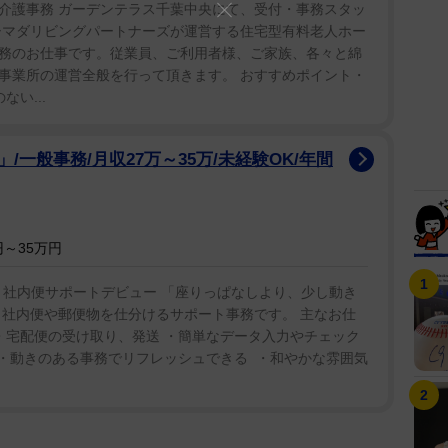
介護事務 ガーデンテラス千葉中央にて、受付・事務スタッ
シマダリビングパートナーズが運営する住宅型有料老人ホー
務のお仕事です。従業員、ご利用者様、ご家族、各々と綿
事業所の運営全般を行って頂きます。 おすすめポイント・
ない...
一般事務/月収27万～35万/未経験OK/年間
～35万円
・社内便サポートデビュー 「座りっぱなしより、少し動き
 社内便や郵便物を仕分けるサポート事務です。 主なお仕
・宅配便の受け取り、発送 ・簡単なデータ入力やチェック
 ・動きのある事務でリフレッシュできる ‍ ・和やかな雰囲気