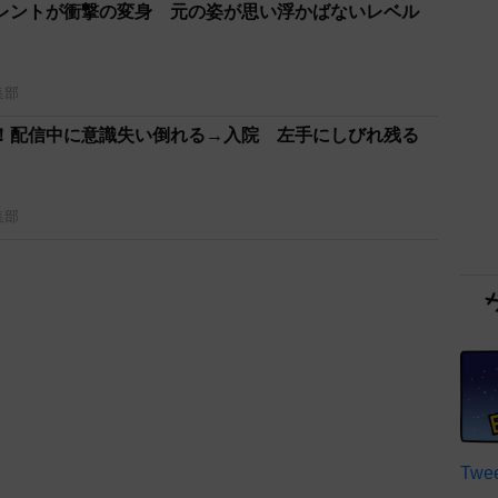
レントが衝撃の変身 元の姿が思い浮かばないレベル
集部
！配信中に意識失い倒れる→入院 左手にしびれ残る
集部
Twee