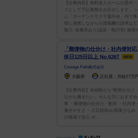
【仕事内容】有料老人ホームの受付・
フとして下記業務をお任せします。 
ム「ガーデンテラス千葉中央」内で事
密に連携しながら介護報酬の請求など
魅力: 保養所あり(温泉・鴨川等) 無理の
「郵便物の仕分け・社内便対応」/
休日125日以上 No.6267
NEW
Courage Path株式会社
大阪府
正社員：月給27万円
【仕事内容】未経験から“郵便仕分け
ながら働きたい」そんな方におすすめ
事 ・郵便物の仕分け・配布 ・社内便
働きやすさ ・土日祝休み/残業少なめ
の職場で安心 ポ...
Sponsored by