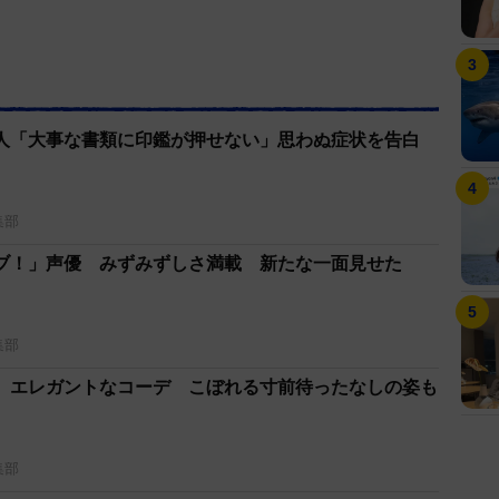
人「大事な書類に印鑑が押せない」思わぬ症状を告白
集部
ブ！」声優 みずみずしさ満載 新たな一面見せた
集部
 エレガントなコーデ こぼれる寸前待ったなしの姿も
集部