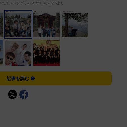
インスタグラム＠bkb_bkb_bkbより
記事を読む