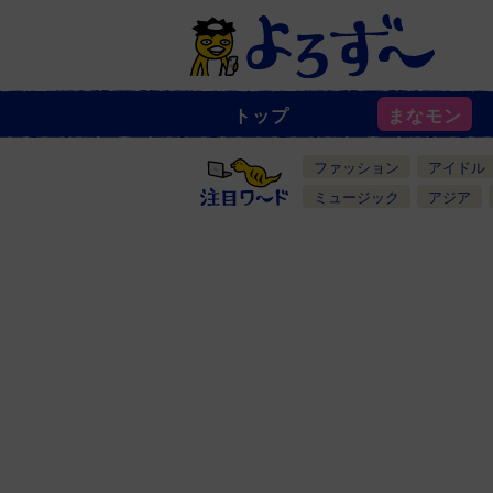
トップ
まなモン
ニ
ュ
ー
ファッション
アイドル
ス
一
ミュージック
アジア
覧