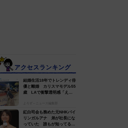
アクセスランキング
結婚生活18年でトレンディ俳
優と離婚 カリスマモデル55
歳 LAで衝撃透明感「えっ
若い〜びっくり」
よろず～ニュース編集部
紅白司会も務めた元NHKバイ
リンガルアナ 弟が社長にな
っていた 誰もが知ってる有