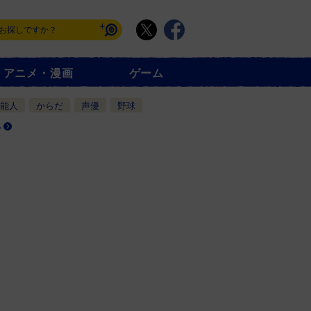
アニメ・漫画
ゲーム
能人
からだ
声優
野球
る