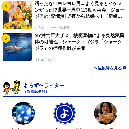
汚ったないヨレヨレ男→よく見るとイケメ
ンだった!?世界一周中に3度も再会、ジョー
ジアの“記憶無し"夜から結婚へ！【新婚さ
ん】
よろず～ニュース編集部
NY沖で巨大ザメ、核廃棄物による突然変異
体の可能性→シャーク＋ゴジラ「シャーク
ジラ」の捕獲作戦が展開
海外エンタメ
６位以降を見る
よろず〜ライター
（新着記事順）