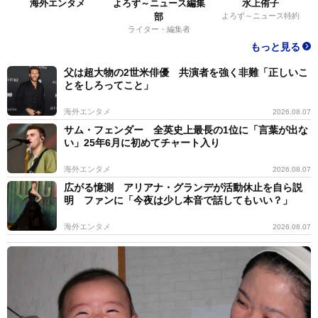
海外エンタメ
よろず～ニュース編集
水上侑子
部
よろず～ニュース特約
ライター・編集者
もっと見る
父は超大物の2世米俳優 共演者を強く非難「正しいこ
とをしろってこと」
海外エンタメ
2026.08.07
サム・フェンダー 全英史上最長の1位に「言葉が出な
い」25年6月に初めてチャート入り
海外エンタメ
2026.08.07
広がる憶測 アリアナ・グランデが活動休止を自ら説
明 ファンに「今夜は少し本音で話してもいい？」
海外エンタメ
2026.08.07