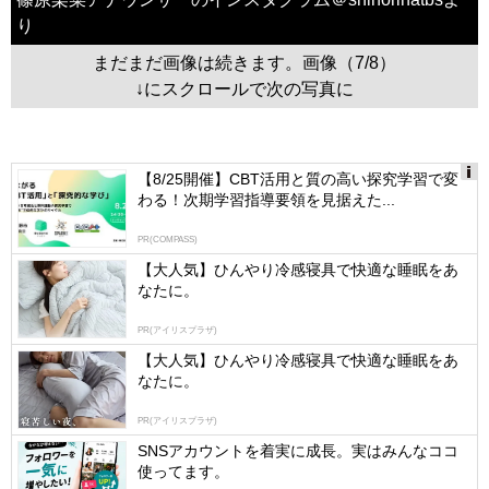
り
まだまだ画像は続きます。画像（7/8）
↓にスクロールで次の写真に
【8/25開催】CBT活用と質の高い探究学習で変
わる！次期学習指導要領を見据えた...
Ads
by
PR(COMPASS)
logly
【大人気】ひんやり冷感寝具で快適な睡眠をあ
なたに。
PR(アイリスプラザ)
【大人気】ひんやり冷感寝具で快適な睡眠をあ
なたに。
PR(アイリスプラザ)
SNSアカウントを着実に成長。実はみんなココ
使ってます。