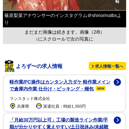
篠原梨菜アナウンサーのインスタグラム＠shinorinatbsよ
り
まだまだ画像は続きます。画像（2/8）
↓にスクロールで次の写真に
よろず〜の求人情報
求人情報一覧へ
軽作業/PC操作はカンタン入力ダケ 軽作業メイン
で倉庫内作業 仕分け・ピッキング・梱包
NEW
ランスタッド株式会社
兵庫県
派遣社員：時給1,350円
「月給30万円以上可」工場の製造ライン作業/手
順が分かりやすく覚えやすい/土日祝休み/未経験