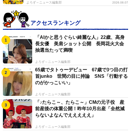
よろず～ニュース編集部
2026.08.07
アクセスランキング
「AIかと思うぐらい綺麗な人」22歳、高身
長女優 美肩ショット公開 長岡花火大会
抽選当たって満喫
よろず～ニュース編集部
65歳でタトゥーデビュー 67歳で3つ目の打
首junko 世間の目に持論 SNS「行動する
のがかっこいい」
よろず～ニュース編集部
「♪たらこ～、たらこ～」CMの元子役 産
前産後の体重公開！昨年10月出産「全然減
らないよなんでえええええ」
よろず～ニュース編集部