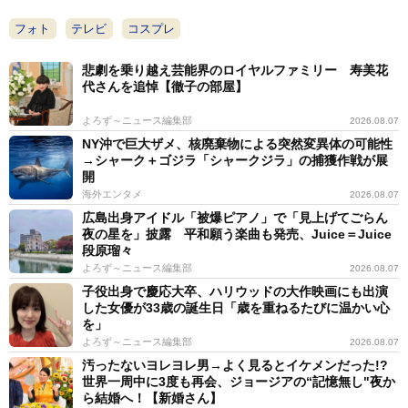
フォト
テレビ
コスプレ
悲劇を乗り越え芸能界のロイヤルファミリー 寿美花
代さんを追悼【徹子の部屋】
よろず～ニュース編集部
2026.08.07
NY沖で巨大ザメ、核廃棄物による突然変異体の可能性
→シャーク＋ゴジラ「シャークジラ」の捕獲作戦が展
開
海外エンタメ
2026.08.07
広島出身アイドル「被爆ピアノ」で「見上げてごらん
夜の星を」披露 平和願う楽曲も発売、Juice＝Juice
段原瑠々
よろず～ニュース編集部
2026.08.07
子役出身で慶応大卒、ハリウッドの大作映画にも出演
した女優が33歳の誕生日「歳を重ねるたびに温かい心
を」
よろず～ニュース編集部
2026.08.07
汚ったないヨレヨレ男→よく見るとイケメンだった!?
世界一周中に3度も再会、ジョージアの“記憶無し"夜か
ら結婚へ！【新婚さん】