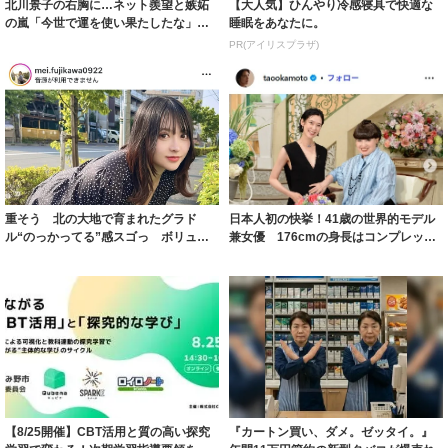
北川景子の右胸に…ネット羨望と嫉妬
【大人気】ひんやり冷感寝具で快適な
の嵐「今世で運を使い果たしたな」
睡眠をあなたに。
「ガッツリ行っ...
PR(アイリスプラザ)
重そう 北の大地で育まれたグラド
日本人初の快挙！41歳の世界的モデル
ル“のっかってる”感スゴっ ボリュー
兼女優 176cmの身長はコンプレック
ミー連発「ア...
スだっ...
【8/25開催】CBT活用と質の高い探究
『カートン買い、ダメ。ゼッタイ。』