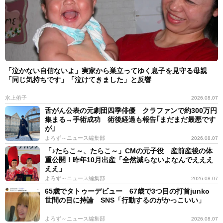
「泣かない自信ないよ」実家から巣立ってゆく息子を見守る母親
「同じ気持ちです」「泣けてきました」と反響
水上侑子
2026.08.07
舌がん公表の元劇団四季俳優 クラファンで約300万円
集まる→手術成功 術後経過も報告｢まだまだ最悪です
が｣
よろず～ニュース編集部
2026.08.07
「♪たらこ～、たらこ～」CMの元子役 産前産後の体
重公開！昨年10月出産「全然減らないよなんでえええ
ええ」
よろず～ニュース編集部
2026.08.07
65歳でタトゥーデビュー 67歳で3つ目の打首junko
世間の目に持論 SNS「行動するのがかっこいい」
よろず～ニュース編集部
2026.08.07