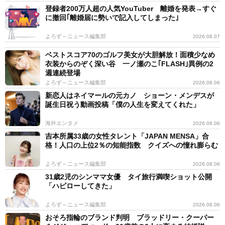
登録者200万人超の人気YouTuber 離婚を発表→すぐ
に撤回｢離婚届に勢いで記入してしまった｣
よろず～ニュース編集部
2026.08.07
ベストスコア70のゴルフ美女が大胆解放！面積少なめ
衣装からのぞく深い谷 一ノ瀬のこ｢FLASH｣異例の2
週連続登場
よろず～ニュース編集部
2026.08.06
新恋人はネイマールの元カノ ショーン・メンデスが
誕生日祝う動画投稿「僕の人生を変えてくれた」
海外エンタメ
2026.08.06
吉本所属33歳の女性タレント「JAPAN MENSA」合
格！人口の上位2％の知能指数 クイズへの憧れ膨らむ
よろず～ニュース編集部
2026.08.06
31歳2児のシンママ女優 タイ旅行満喫ショット公開
「ハピローしてきた」
よろず～ニュース編集部
2026.08.06
おそろ指輪のブランド判明 ブラッドリー・クーパー