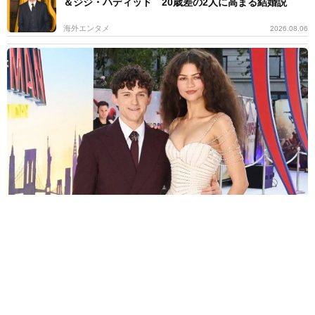
＆ジジ・ハディッド 20歳差の2人に高まる結婚説
海外エンタメ
2026.08.06
「スパイダーマン」公開初週末で驚異的な興収 ソニー史上最高を
記録 歴代1位は2019年の作品
海外エンタメ
2026.08.06
「健康上の問題」で公演キャンセルのハリー・スタイ
ルズ 雨のメキシコで今度は転倒
海外エンタメ
2026.08.06