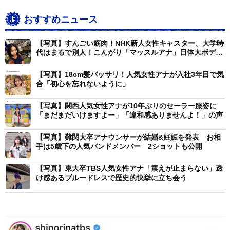
おすすめニュース
【写真】すんごい筋肉！NHK新人女性キャスター、大学時
代はまるで別人！こんがり「マッスルアナ」日体大ボディ
ビル部出身
【写真】18cm髪バッサリ！人気女性アナが入社3年目で気
合「初心を忘れないように」
【写真】関西人気女性アナが10年ぶりのセーラー服姿に
「まだまだいけますよー」「違和感ありませんよ！」の声
【写真】難関大卒アナウンサーが結婚&妊娠を発表 お相
手は5歳下の人気バンドメンバー 2ショットも公開
【写真】東大卒TBS人気女性アナ「震えが止まらない」透
け感あるブルードレスで歴史的快挙に立ち会う