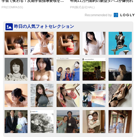
学習で変わる！次期学習指導要領を見
年間11万円節約の新型タバコが爆売れ
据えた...
PR(COMPASS)
PR(株式会社HAL)
Recommended by
昨日の人気フォトセレクション