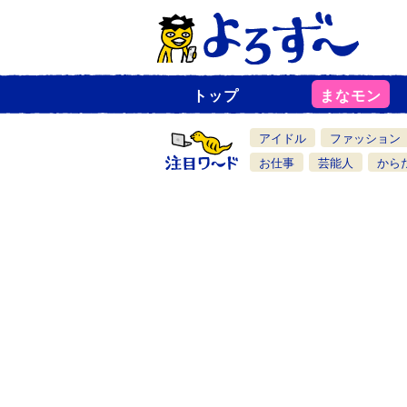
トップ
まなモン
ニ
ュ
ー
アイドル
ファッション
ス
一
お仕事
芸能人
から
覧