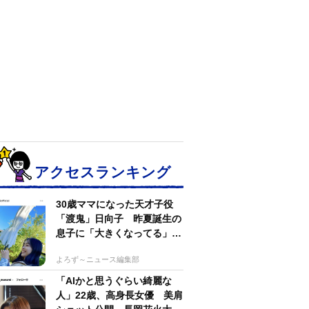
アクセスランキング
30歳ママになった天才子役
「渡鬼」日向子 昨夏誕生の
息子に「大きくなってる」愛
らしい姿に反響
よろず～ニュース編集部
「AIかと思うぐらい綺麗な
人」22歳、高身長女優 美肩