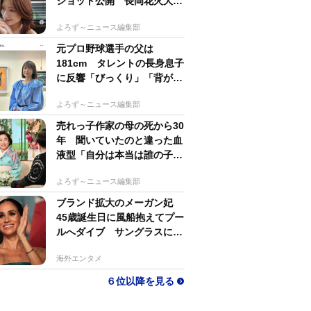
ショット公開 長岡花火大会
抽選当たって満喫
よろず～ニュース編集部
元プロ野球選手の父は
181cm タレントの長身息子
に反響「びっくり」「背が高
すぎる」母162cm 姉は声優
よろず～ニュース編集部
売れっ子作家の母の死から30
年 聞いていたのと違った血
液型「自分は本当は誰の子
か」【徹子の部屋】
よろず～ニュース編集部
ブランド拡大のメーガン妃
45歳誕生日に風船抱えてプー
ルへダイブ サングラスにポ
ニテでためらいなし
海外エンタメ
６位以降を見る