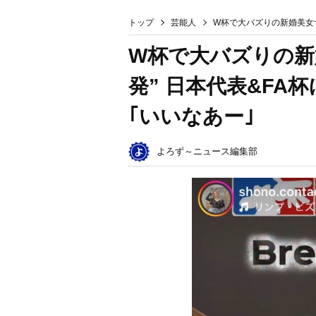
トップ
芸能人
W杯で大バズりの新婚美女サ
W杯で大バズりの新婚
発” 日本代表&FA
｢いいなあー｣
よろず～ニュース編集部