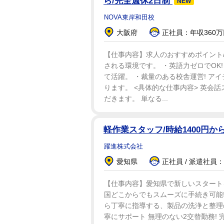
ら/完全週休2日制
NEW
NOVA東岸和田校
大阪府
正社員：年収360
【仕事内容】求人のおすすめポイント/
される環境です。 ・英語力ゼロでOK
て活躍。 ・裁量のある校舎運営! ア
ります。 <具体的な仕事内容> 英会
だきます。 単なる...
軽作業スタッフ/時給1400円か
躍進株式会社
愛知県
正社員 / 派遣社員：
【仕事内容】愛知県で新しいスタート
国どこからでもスムーズに手続き可能
ら丁寧に指導する、製品の洗浄と整理の
寧にサポート 無理のない2交替勤務!