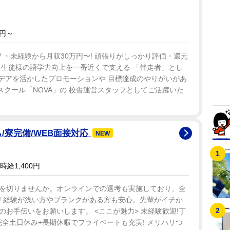
万円～
 ・未経験から月収30万円〜! 頑張りがしっかり評価・還元
! 生徒様の語学力向上を一番近くで支える 「伴走者」とし
イデアを活かしたプロモーションや 目標達成のやりがいがあ
話スクール「NOVA」の 校舎運営スタッフとしてご活躍いた
ら/寮完備/WEB面接対応
NEW
時給1,400円
を切りませんか。オンラインでの選考も実施しており、全
! 経験が浅い方やブランクがある方も安心。先輩がイチか
お手伝いをお願いします。 <ここが魅力> 未経験歓迎!丁
 完全土日休み+長期休暇でプライベートも充実! メリハリつ