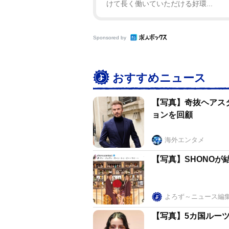
けて長く働いていただける好環...
Sponsored by
おすすめニュース
【写真】奇抜ヘアス
ョンを回顧
海外エンタメ
【写真】SHONOが
よろず～ニュース編
【写真】5カ国ルー