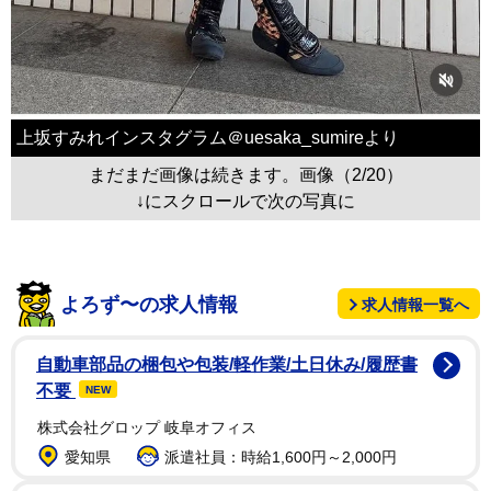
上坂すみれインスタグラム＠uesaka_sumireより
まだまだ画像は続きます。画像（2/20）
↓にスクロールで次の写真に
よろず〜の求人情報
求人情報一覧へ
自動車部品の梱包や包装/軽作業/土日休み/履歴書
不要
NEW
株式会社グロップ 岐阜オフィス
愛知県
派遣社員：時給1,600円～2,000円