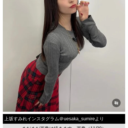
上坂すみれインスタグラム＠uesaka_sumireより