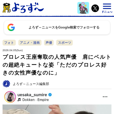
よろず～ニュースをGoogle検索でフォローする
フォト
アニメ・漫画
声優
スポーツ
2026.04.05(Sun)
プロレス王座奪取の人気声優 肩にベルト
の超絶キュートな姿「ただのプロレス好
きの女性声優なのに」
よろず～ニュース編集部