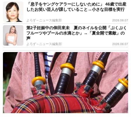
「息子をヤングケアラーにしないために」 46歳で出産
したお笑い芸人が課していること→小さな目標を実行
よろず～ニュース編集部
2026.08.07
第2子妊娠中の倖田來未 夏のネイルを公開「ぷくぷく
フルーツやプールの水滴とか」→「夏全開で素敵」の
声
よろず～ニュース編集部
2026.08.07
バグパイプでエイリアン撃退!?月面データセンターへの音楽送信計
画が進行中 英バンドが明かす