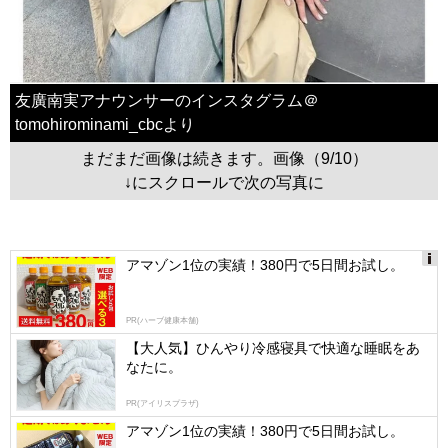
友廣南実アナウンサーのインスタグラム＠
tomohirominami_cbcより
まだまだ画像は続きます。画像（9/10）
↓にスクロールで次の写真に
アマゾン1位の実績！380円で5日間お試し。
Ads
by
PR(ハーブ健康本舗)
logly
【大人気】ひんやり冷感寝具で快適な睡眠をあ
なたに。
PR(アイリスプラザ)
アマゾン1位の実績！380円で5日間お試し。