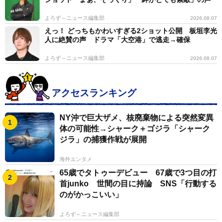
よろず～ニュース編集部
2026.08.07
えっ！ どっちもかわいすぎる2ショット公開 板垣李光
人に絶賛の声 ドラマ「大空港」で逃走→確保
よろず～ニュース編集部
2026.08.07
アクセスランキング
NY沖で巨大ザメ、核廃棄物による突然変異
体の可能性→シャーク＋ゴジラ「シャーク
ジラ」の捕獲作戦が展開
海外エンタメ
65歳でタトゥーデビュー 67歳で3つ目の打
首junko 世間の目に持論 SNS「行動する
のがかっこいい」
よろず～ニュース編集部