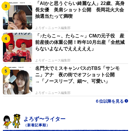
「AIかと思うぐらい綺麗な人」22歳、高身
長女優 美肩ショット公開 長岡花火大会
抽選当たって満喫
よろず～ニュース編集部
「♪たらこ～、たらこ～」CMの元子役 産
前産後の体重公開！昨年10月出産「全然減
らないよなんでえええええ」
よろず～ニュース編集部
名門大でミスキャンパスのTBS「サンモ
ニ」アナ 夜の街でオフショット公開
→「ノースリーブ、細〜、可愛い」
よろず～ニュース編集部
６位以降を見る
よろず〜ライター
（新着記事順）