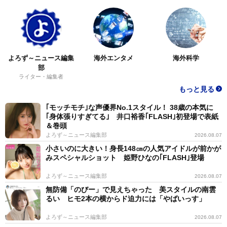
よろず～ニュース編集
海外エンタメ
海外科学
部
ライター・編集者
もっと見る
｢モッチモチ｣な声優界No.1スタイル！ 38歳の本気に
｢身体張りすぎてる｣ 井口裕香｢FLASH｣初登場で表紙
＆巻頭
よろず～ニュース編集部
2026.08.07
小さいのに大きい！身長148㎝の人気アイドルが前かが
みスペシャルショット 姫野ひなの｢FLASH｣登場
よろず～ニュース編集部
2026.08.07
無防備「のびー」で見えちゃった 美スタイルの南雲
るい ヒモ2本の横からド迫力には「やばいっす」
よろず～ニュース編集部
2026.08.07