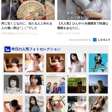
同じ宝くじなのに、当たる人と外れる
【大人気】ひんやり冷感寝具で快適な
人の違い実は“ここ”でした
睡眠をあなたに。
PR(合同会社デジタルファーム )
PR(アイリスプラザ)
Recommended by
昨日の人気フォトセレクション