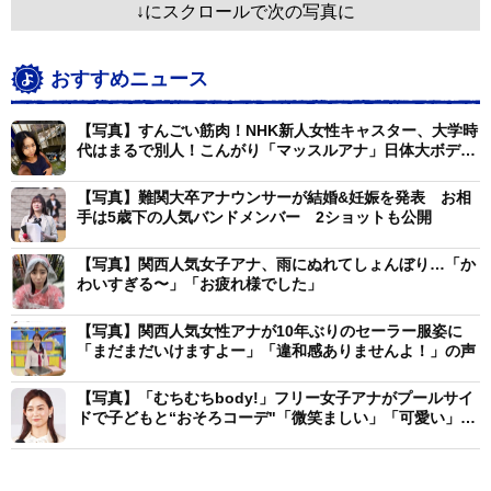
↓にスクロールで次の写真に
おすすめニュース
【写真】すんごい筋肉！NHK新人女性キャスター、大学時
代はまるで別人！こんがり「マッスルアナ」日体大ボディ
ビル部出身
【写真】難関大卒アナウンサーが結婚&妊娠を発表 お相
手は5歳下の人気バンドメンバー 2ショットも公開
【写真】関西人気女子アナ、雨にぬれてしょんぼり…「か
わいすぎる〜」「お疲れ様でした」
【写真】関西人気女性アナが10年ぶりのセーラー服姿に
「まだまだいけますよー」「違和感ありませんよ！」の声
【写真】「むちむちbody!」フリー女子アナがプールサイ
ドで子どもと“おそろコーデ"「微笑ましい」「可愛い」の
声