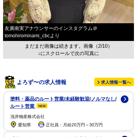
友廣南実アナウンサーのインスタグラム＠
tomohirominami_cbcより
まだまだ画像は続きます。画像（2/10）
↓にスクロールで次の写真に
よろず〜の求人情報
求人情報一覧へ
塗料・薬品のルート営業/未経験歓迎/ノルマなし/
ルート営業
NEW
浅井物産株式会社
愛知県
正社員：月給20万円～30万円