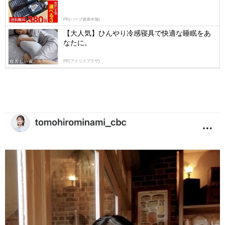
PR(ハーブ健康本舗)
【大人気】ひんやり冷感寝具で快適な睡眠をあ
なたに。
PR(アイリスプラザ)