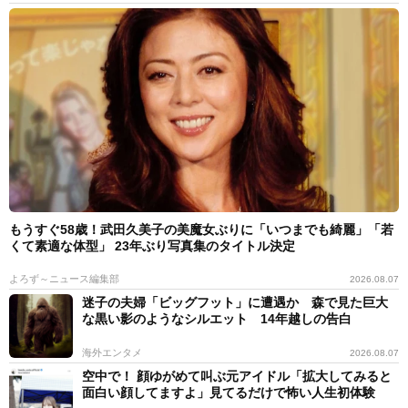
もうすぐ58歳！武田久美子の美魔女ぶりに「いつまでも綺麗」「若
くて素適な体型」 23年ぶり写真集のタイトル決定
よろず～ニュース編集部
2026.08.07
迷子の夫婦「ビッグフット」に遭遇か 森で見た巨大
な黒い影のようなシルエット 14年越しの告白
海外エンタメ
2026.08.07
空中で！ 顔ゆがめて叫ぶ元アイドル「拡大してみると
面白い顔してますよ」見てるだけで怖い人生初体験