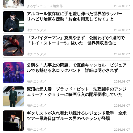
よろず～ニュース編集部
2026.08.07
アルコール依存症に手を差し伸べた世界的ラッパー
リハビリ治療を援助「お金も用意しておく」と
海外エンタメ
2026.08.07
「スパイダーマン」旋風やまず 公開わずか1週間で
「トイ・ストーリー5」抜いた 世界興収首位に
海外エンタメ
2026.08.07
公演を「人事上の問題」で直前キャンセル ビジュア
ルでも魅せる米ロックバンド 詳細は明かされず
海外エンタメ
2026.08.07
泥沼の元夫婦 ブラッド・ピット 法廷闘争のアンジ
ェリーナ・ジョリーに映画収入の開示要求していた
海外エンタメ
2026.08.07
ギタリストが入れ替わり続けるレジェンド歌手 全米
ツアー最終日はブルース界のベテランが登場
海外エンタメ
2026.08.07