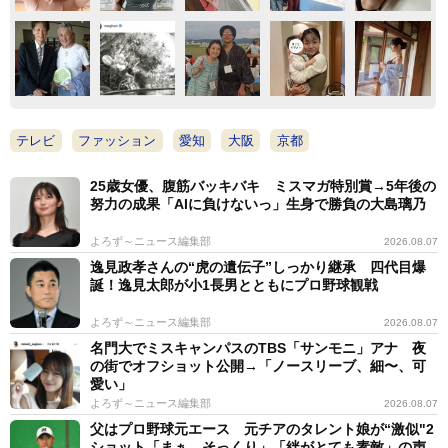
テレビ
ファッション
愛知
大阪
京都
25歳女優、腹筋バッキバキ ミスマガ特別賞→5年後の
努力の成果「AIに負けないっ」生身で勝負の大島璃乃
よろず～ニュース編集部
2026.08.07
逸見政孝さんの“虎の遺伝子”しっかり継承 四代目爆
誕！逸見太郎が小1長男とともにプロ野球観戦
よろず～ニュース編集部
2026.08.07
名門大でミスキャンパスのTBS「サンモニ」アナ 夜
の街でオフショット公開→「ノースリーブ、細〜、可
愛い」
よろず～ニュース編集部
2026.08.07
父はプロ野球元エース 元チアのタレント娘が“激似"2
ショット「まぁ、そっくり」「絆がとても素敵」の声