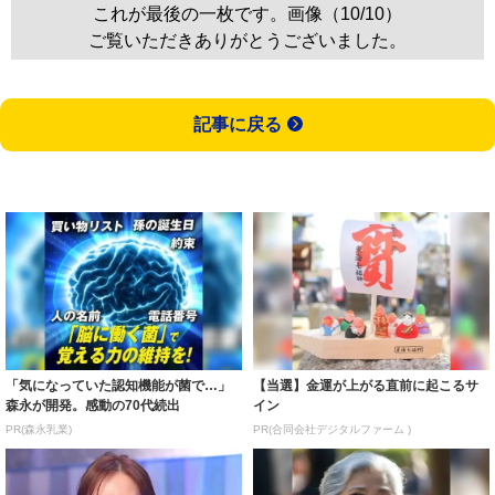
これが最後の一枚です。画像（10/10）
ご覧いただきありがとうございました。
記事に戻る
「気になっていた認知機能が菌で…」
【当選】金運が上がる直前に起こるサ
森永が開発。感動の70代続出
イン
PR(森永乳業)
PR(合同会社デジタルファーム )