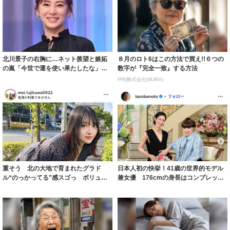
北川景子の右胸に…ネット羨望と嫉妬
８月のロト6はこの方法で買え!!６つの
の嵐「今世で運を使い果たしたな」
数字が『完全一致』する方法
「ガッツリ行っ...
PR(株式会社MURA)
重そう 北の大地で育まれたグラド
日本人初の快挙！41歳の世界的モデル
ル“のっかってる”感スゴっ ボリュー
兼女優 176cmの身長はコンプレック
ミー連発「ア...
スだっ...