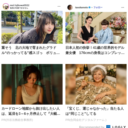
重そう 北の大地で育まれたグラド
日本人初の快挙！41歳の世界的モデル
ル“のっかってる”感スゴっ ボリュー
兼女優 176cmの身長はコンプレック
ミー連発「ア...
スだっ...
カードローン地獄から抜け出したい人
「宝くじ、運じゃなかった」当たる人
は、返済を3～6ヶ月停止して『大幅に
は“同じこと”してる
減額してか...
PR(渋谷法務総合事務所)
PR(合同会社デジタルファーム )
Recommended by