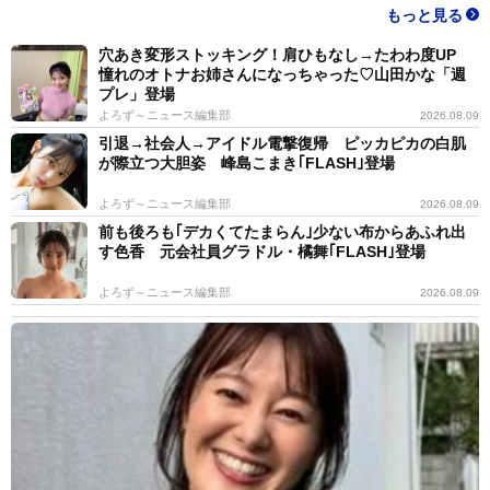
もっと見る
穴あき変形ストッキング！肩ひもなし→たわわ度UP
憧れのオトナお姉さんになっちゃった♡山田かな「週
プレ」登場
よろず～ニュース編集部
2026.08.09
引退→社会人→アイドル電撃復帰 ピッカピカの白肌
が際立つ大胆姿 峰島こまき｢FLASH｣登場
よろず～ニュース編集部
2026.08.09
前も後ろも｢デカくてたまらん｣少ない布からあふれ出
す色香 元会社員グラドル・橘舞｢FLASH｣登場
よろず～ニュース編集部
2026.08.09