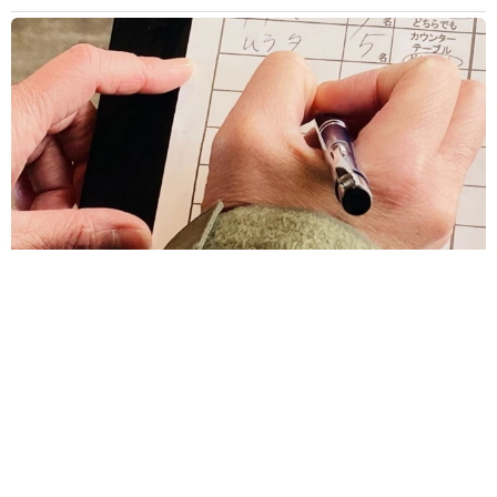
本名を書くのは…飲食店の順番待ちリストはイニシャルやニックネ
ームで問題は？【防犯対策専門家が解説】
2026.08.09
真飛聖 ビーチで魅せた驚異の大ジャンプ「流石元花組
トップスター様」「名前の如く飛んでるぅ～」
よろず～ニュース編集部
2026.08.09
伯母が土産のケーキを持参も…子どもが食べられず激
怒「思い込みが強く、話が通じない相手」への対策