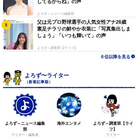
してるからね」の声
よろず～ニュース編集部
父は元プロ野球選手の人気女性アナ26歳
素足チラリの鮮やか衣装に「写真集出しま
しょう」「いつも輝いて」の声
よろず～調査班【ライフ】
６位以降を見る
よろず〜ライター
（新着記事順）
よろず～ニュース編集
海外エンタメ
よろず～調査班【ライ
部
フ】
ライター・編集者
ライター