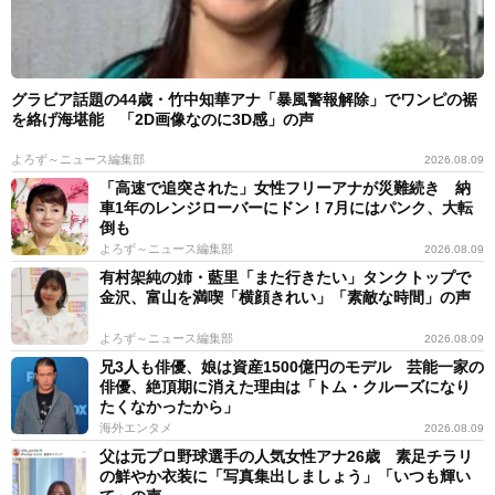
グラビア話題の44歳・竹中知華アナ「暴風警報解除」でワンピの裾
を絡げ海堪能 「2D画像なのに3D感」の声
よろず～ニュース編集部
2026.08.09
「高速で追突された」女性フリーアナが災難続き 納
車1年のレンジローバーにドン！7月にはパンク、大転
倒も
よろず～ニュース編集部
2026.08.09
有村架純の姉・藍里「また行きたい」タンクトップで
金沢、富山を満喫「横顔きれい」「素敵な時間」の声
よろず～ニュース編集部
2026.08.09
兄3人も俳優、娘は資産1500億円のモデル 芸能一家の
俳優、絶頂期に消えた理由は「トム・クルーズになり
たくなかったから」
海外エンタメ
2026.08.09
父は元プロ野球選手の人気女性アナ26歳 素足チラリ
の鮮やか衣装に「写真集出しましょう」「いつも輝い