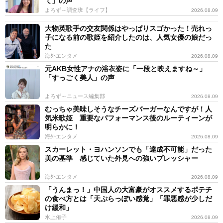
て」の声
よろず～調査班【ライフ】
2026.08.09
大物英歌手の交友関係はやっぱりスゴかった！売れっ
子になる前の歌姫を紹介したのは、人気女優の娘だっ
た
海外エンタメ
2026.08.09
元AKB女性アナの浴衣姿に「一段と映えますね～」
「すっごく美人」の声
よろず～ニュース編集部
2026.08.09
むっちゃ美味しそうなチーズバーガーなんですが！人
気米歌姫 重要なパフォーマンス後のルーティーンが
明らかに！
海外エンタメ
2026.08.09
スカーレット・ヨハンソンでも「達成不可能」だった
美の基準 感じていた外見への強いプレッシャー
海外エンタメ
2026.08.09
「うんまっ！」中国人の大富豪がオススメするポテチ
の食べ方とは「天ぷらっぽい感覚」「罪悪感が少しだ
け緩和」
水上侑子
2026.08.09