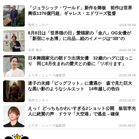
「ジュラシック・ワールド」新作を降板 前作は世界
興収1376億円超、ギャレス・エドワーズ監督
海外エンタメ
2026.08.08
8月8日は「世界猫の日」愛猫家の「金八」OG女優が
「新宿にゃあ博」に出品…絵のイメージは“3B”の
北村 泰介
2026.08.08
日本舞踊家元の朝ドラ出演女優 32歳のハグにほっこ
り 同じ8月生まれの愛犬との姿に「ツボります」
よろず～ニュース編集部
2026.08.08
迷子の夫婦「ビッグフット」に遭遇か 森で見た巨大
な黒い影のようなシルエット 14年越しの告白
海外エンタメ
2026.08.07
えっ！ どっちもかわいすぎる2ショット公開 板垣李光
人に絶賛の声 ドラマ「大空港」で逃走→確保
よろず～ニュース編集部
2026.08.07