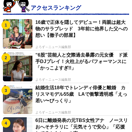
アクセスランキング
16歳で正体を隠してデビュー！両親は超大
物のサラブレッド 3年前に他界した父への
想い【徹子の部屋】
よろず～ニュース編集部
“6股”芸能人と交際過去暴露の元女優 ド派
手DJプレイ！火柱上がるパフォーマンスに
「かっこよすぎ!!」
よろず～ニュース編集部
結婚生活18年でトレンディ俳優と離婚 カ
リスマモデル55歳 LAで衝撃透明感「えっ
若い〜びっくり」
よろず～ニュース編集部
6日に離婚発表の元TBS女性アナ ノースリ
おへそチラリに「元気そうで安心」「応援