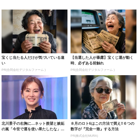
宝くじ当たる人だけが気づいている違
【当選した人が暴露】宝くじ運が動く
い
時、必ずある前触れ
PR(合同会社デジタルファーム )
PR(合同会社デジタルファーム )
北川景子の右胸に…ネット羨望と嫉妬
８月のロト6はこの方法で買え!!６つの
の嵐「今世で運を使い果たしたな」
数字が『完全一致』する方法
「ガッツリ行っ...
PR(株式会社MURA)