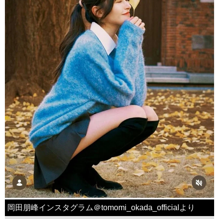
岡田朋峰インスタグラム＠tomomi_okada_officialより