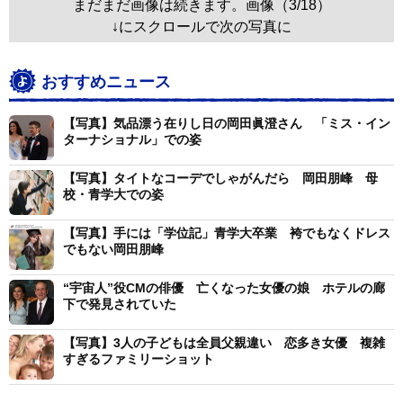
まだまだ画像は続きます。画像（3/18）
↓にスクロールで次の写真に
おすすめニュース
【写真】気品漂う在りし日の岡田眞澄さん 「ミス・イン
ターナショナル」での姿
【写真】タイトなコーデでしゃがんだら 岡田朋峰 母
校・青学大での姿
【写真】手には「学位記」青学大卒業 袴でもなくドレス
でもない岡田朋峰
“宇宙人”役CMの俳優 亡くなった女優の娘 ホテルの廊
下で発見されていた
【写真】3人の子どもは全員父親違い 恋多き女優 複雑
すぎるファミリーショット