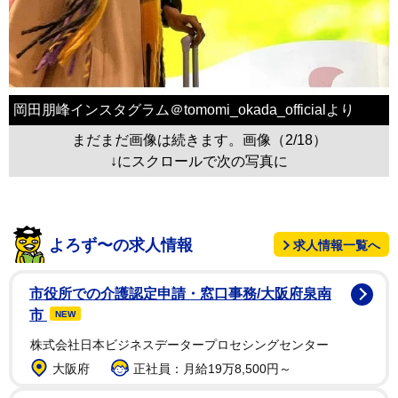
岡田朋峰インスタグラム＠tomomi_okada_officialより
まだまだ画像は続きます。画像（2/18）
↓にスクロールで次の写真に
よろず〜の求人情報
求人情報一覧へ
市役所での介護認定申請・窓口事務/大阪府泉南
市
NEW
株式会社日本ビジネスデータープロセシングセンター
大阪府
正社員：月給19万8,500円～