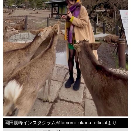
岡田朋峰インスタグラム＠tomomi_okada_officialより