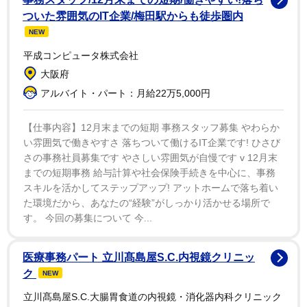
夜、Xにて直接状況を説明した。「テイラーはいつも僕
ついた雰囲気のIT企業/梅田駅からも徒歩圏内
のことを応援してくれて、優しくしてくれてる。愛しか
NEW
ないよ」と投稿。続けて「これらのアプリでは愛を広め
平成コンピュータ株式会社
よう！」とも呼びかけた。その後、ブルーノは問題の
大阪府
「いいね」を削除したと報じられている。
アルバイト・パート：月給22万5,000円
今回の騒動はブルーノが全米シングルチャートでテイ
【仕事内容】12月末までの短期 事務スタッフ募集 やわらか
い雰囲気で働きやすさ 落ちついて働けるIT企業です! ひさび
ラーに代わり首位に立った後に起きた。ブルーのシング
さの事務社員募集です やさしい雰囲気が自慢です v 12月末
ル「アイ・ジャスト・マイト」は1月に1位を獲得し、テ
までの短期事務 給与計算や社会保険手続きを中心に、事務
イラーがアルバム「ザ・ライフ・オブ・ア・ショーガー
スキルを活かしてステップアップ! アットホームで落ち着い
ル」収録の「ザ・フェイト・オブ・オフィーリア」で記
た環境だから、あなたの“経験”がしっかり活かせる場所で
す。 今回の募集について 今...
録した15週連続首位に終止符を打っていた。
医療事務パート 立川髙島屋S.C.内視鏡クリニッ
ク
NEW
立川髙島屋S.C.大腸胃食道の内視鏡・消化器内科クリニック