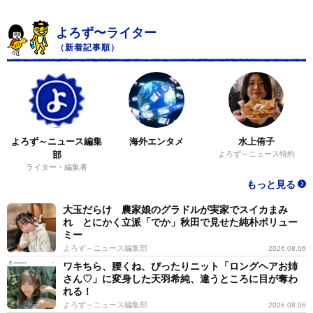
よろず〜ライター
（新着記事順）
よろず～ニュース編集
海外エンタメ
水上侑子
部
よろず～ニュース特約
ライター・編集者
もっと見る
大玉だらけ 農家娘のグラドルが実家でスイカまみ
れ とにかく立派「でか」秋田で見せた純朴ボリュー
ミー
よろず～ニュース編集部
2026.08.06
ワキちら、腰くね、ぴったりニット「ロングヘアお姉
さん♡」に変身した天羽希純、違うところに目が奪わ
れる！
よろず～ニュース編集部
2026.08.06