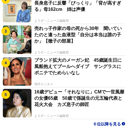
長身息子に反響「びっくり」「背が高すぎ
る」母162cm 姉は声優
よろず～ニュース編集部
売れっ子作家の母の死から30年 聞いてい
たのと違った血液型「自分は本当は誰の子
か」【徹子の部屋】
よろず～ニュース編集部
ブランド拡大のメーガン妃 45歳誕生日に
風船抱えてプールへダイブ サングラスに
ポニテでためらいなし
海外エンタメ
16歳デビュー「それなりに」CMで一世風靡
の女優65歳 50歳で孫誕生の元五輪代表と
花火大会 カズ息子の師匠
よろず～ニュース編集部
６位以降を見る