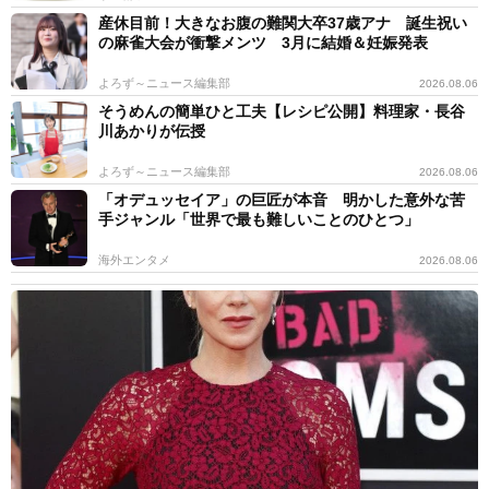
産休目前！大きなお腹の難関大卒37歳アナ 誕生祝い
の麻雀大会が衝撃メンツ 3月に結婚＆妊娠発表
よろず～ニュース編集部
2026.08.06
そうめんの簡単ひと工夫【レシピ公開】料理家・長谷
川あかりが伝授
よろず～ニュース編集部
2026.08.06
「オデュッセイア」の巨匠が本音 明かした意外な苦
手ジャンル「世界で最も難しいことのひとつ」
海外エンタメ
2026.08.06