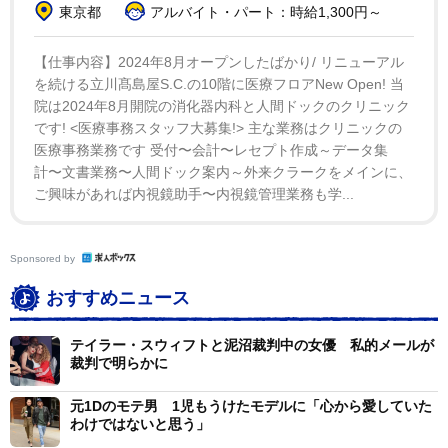
東京都
アルバイト・パート：時給1,300円～
【仕事内容】2024年8月オープンしたばかり/ リニューアル
を続ける立川髙島屋S.C.の10階に医療フロアNew Open! 当
院は2024年8月開院の消化器内科と人間ドックのクリニック
です! <医療事務スタッフ大募集!> 主な業務はクリニックの
医療事務業務です 受付〜会計〜レセプト作成～データ集
計〜文書業務〜人間ドック案内～外来クラークをメインに、
ご興味があれば内視鏡助手〜内視鏡管理業務も学...
Sponsored by
おすすめニュース
テイラー・スウィフトと泥沼裁判中の女優 私的メールが
裁判で明らかに
元1Dのモテ男 1児もうけたモデルに「心から愛していた
わけではないと思う」