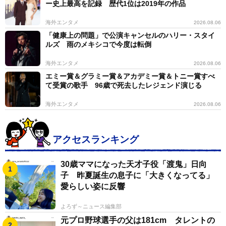
ー史上最高を記録 歴代1位は2019年の作品
海外エンタメ
2026.08.06
「健康上の問題」で公演キャンセルのハリー・スタイ
ルズ 雨のメキシコで今度は転倒
海外エンタメ
2026.08.06
エミー賞＆グラミー賞＆アカデミー賞＆トニー賞すべ
て受賞の歌手 96歳で死去したレジェンド演じる
海外エンタメ
2026.08.06
アクセスランキング
30歳ママになった天才子役「渡鬼」日向
子 昨夏誕生の息子に「大きくなってる」
愛らしい姿に反響
よろず～ニュース編集部
元プロ野球選手の父は181cm タレントの