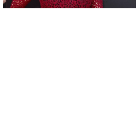
多発性硬化症の54歳女優、入院→約4カ月で退院 Netflix「デッ
ド・トゥ・ミー 」クリスティナ・アップルゲイト
海外エンタメ
2026.08.06
ブラピが撮影現場で俳優同士の喧嘩を仲裁 20歳下の
共演者の奇行に名優の息子がイライラ
海外エンタメ
2026.08.06
活動休止でホテル＆飲食店で勤務 子役から活躍する
女優が32歳に 朝ドラ「スカーレット」戸田恵梨香の
妹役
よろず～ニュース編集部
2026.08.06
卵巣嚢腫摘出のインフルエンサー 術後の詳しい検査
の結果を報告 コスプレ姿にファン「驚きの回復力!!」
よろず～ニュース編集部
2026.08.06
＝LOVE大谷映美里、ぴったりニットでぱっくん＆チュ
ルチュル 真正面アングルで朝から「みそきん」堪能
よろず～ニュース編集部
2026.08.06