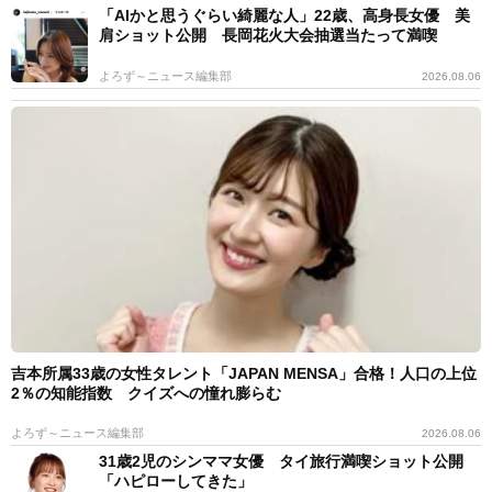
「AIかと思うぐらい綺麗な人」22歳、高身長女優 美
肩ショット公開 長岡花火大会抽選当たって満喫
よろず～ニュース編集部
2026.08.06
吉本所属33歳の女性タレント「JAPAN MENSA」合格！人口の上位
2％の知能指数 クイズへの憧れ膨らむ
よろず～ニュース編集部
2026.08.06
31歳2児のシンママ女優 タイ旅行満喫ショット公開
「ハピローしてきた」