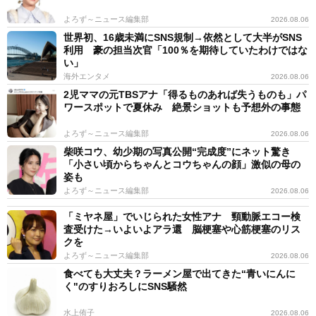
よろず～ニュース編集部
2026.08.06
世界初、16歳未満にSNS規制→依然として大半がSNS
利用 豪の担当次官「100％を期待していたわけではな
い」
海外エンタメ
2026.08.06
2児ママの元TBSアナ「得るものあれば失うものも」パ
ワースポットで夏休み 絶景ショットも予想外の事態
よろず～ニュース編集部
2026.08.06
柴咲コウ、幼少期の写真公開“完成度”にネット驚き
「小さい頃からちゃんとコウちゃんの顔」激似の母の
姿も
よろず～ニュース編集部
2026.08.06
「ミヤネ屋」でいじられた女性アナ 頸動脈エコー検
査受けた→いよいよアラ還 脳梗塞や心筋梗塞のリス
クを
よろず～ニュース編集部
2026.08.06
食べても大丈夫？ラーメン屋で出てきた“青いにんに
く"のすりおろしにSNS騒然
水上侑子
2026.08.06