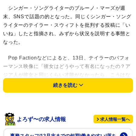
シンガー・ソングライターのブルーノ・マーズが週
末、SNSで話題の的となった。同じくシンガー・ソング
ライターのテイラー・スウィフトを批判する投稿に「い
いね」したと指摘され、みずから状況を説明する事態と
なった。
Pop Factionなどによると、13日、テイラーのパフォ
ーマンス映像に「彼女はどうやって有名になったの？ア
ジア人が彼女と同じくらい才能がなかったら、こうはな
れないでしょ。白人特権ってほんとやばい」と人種差別
続きを読む
的なキャプションが添えられた投稿に、ブルーノが一時
「いいね」したという。なお、この投稿はBTSの公式ア
カウント発と誤って広まったが、グループのページには
存在していない。
よろず〜の求人情報
求人情報一覧へ
スクリーンショットが拡散するなか、ブルーノは15日
事務スタッフ/12月末までの短期/働きやすい!落ち