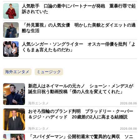
人気歌手 口論の最中にパートナーが発砲 重暴行罪で起
訴されていた
「外見重視」の人気女優 明かした美貌とダイエットの過
酷な生活
人気シンガー・ソングライター オスカー俳優を批判「よ
くもまぁ言えたものだわ」
海外エンタメ
ミュージック
新恋人はネイマールの元カノ ショーン・メンデスが
誕生日祝う動画投稿「僕の人生を変えてくれた」
海外エンタメ
2026.08.06
おそろ指輪のブランド判明 ブラッドリー・クーパー
＆ジジ・ハディッド 20歳差の2人に高まる結婚説
海外エンタメ
2026.08.06
「スパイダーマン」公開初週末で驚異的な興収 ソニ