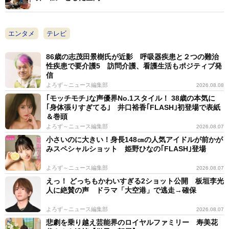
エンタメ
テレビ
86歳の志茂田景樹氏が近影 呼吸器疾患と２つの難治
性疾患で要介護5 訪問介護、看護生活もポジティブ発
信
よろず～ニュース編集部
2026.08.08
｢モッチモチ｣な声優界No.1スタイル！ 38歳の本気に
｢身体張りすぎてる｣ 井口裕香｢FLASH｣初登場で表紙
＆巻頭
よろず～ニュース編集部
2026.08.07
小さいのに大きい！身長148㎝の人気アイドルが前かが
みスペシャルショット 姫野ひなの｢FLASH｣登場
よろず～ニュース編集部
2026.08.07
えっ！ どっちもかわいすぎる2ショット公開 板垣李光
人に絶賛の声 ドラマ「大空港」で逃走→確保
よろず～ニュース編集部
2026.08.07
悲劇を乗り越え芸能界のロイヤルファミリー 寿美花