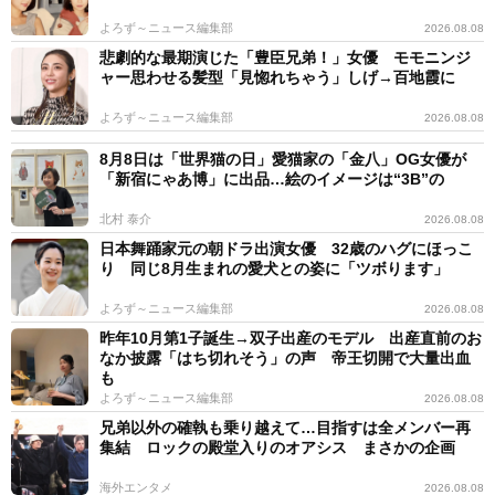
よろず～ニュース編集部
2026.08.08
悲劇的な最期演じた「豊臣兄弟！」女優 モモニンジ
ャー思わせる髪型「見惚れちゃう」しげ→百地霞に
よろず～ニュース編集部
2026.08.08
8月8日は「世界猫の日」愛猫家の「金八」OG女優が
「新宿にゃあ博」に出品…絵のイメージは“3B”の
北村 泰介
2026.08.08
日本舞踊家元の朝ドラ出演女優 32歳のハグにほっこ
り 同じ8月生まれの愛犬との姿に「ツボります」
よろず～ニュース編集部
2026.08.08
昨年10月第1子誕生→双子出産のモデル 出産直前のお
なか披露「はち切れそう」の声 帝王切開で大量出血
も
よろず～ニュース編集部
2026.08.08
兄弟以外の確執も乗り越えて…目指すは全メンバー再
集結 ロックの殿堂入りのオアシス まさかの企画
海外エンタメ
2026.08.08