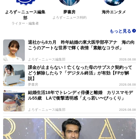
よろず～ニュース編集
夢書房
海外エンタメ
部
よろず～ニュース特約
ライター・編集者
もっと見る
退社から8カ月 昨年結婚の東大医学部卒アナ 海の向
こうのアートな世界で輝く表情「素敵なコラボ」
よろず～ニュース編集部
2026.08.08
課金が止まらない！亡くなった母のサブスク契約って
どう解除したら？「デジタル終活」が有効【FPが解
説】
夢書房
2026.08.08
結婚生活18年でトレンディ俳優と離婚 カリスマモデ
ル55歳 LAで衝撃透明感「えっ若い〜びっくり」
よろず～ニュース編集部
2026.08.08