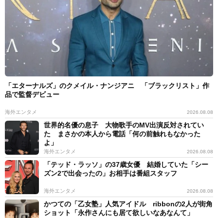
「エターナルズ」のクメイル・ナンジアニ 「ブラックリスト」作
品で監督デビュー
海外エンタメ
2026.08.08
世界的名優の息子 大物歌手のMV出演反対されてい
た まさかの本人から電話「何の前触れもなかった
よ」
海外エンタメ
2026.08.08
「テッド・ラッソ」の37歳女優 結婚していた「シー
ズン2で出会ったの」お相手は番組スタッフ
海外エンタメ
2026.08.08
かつての「乙女塾」人気アイドル ribbonの2人が街角
ショット「永作さんにも居て欲しいなあなんて」