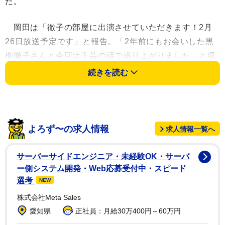
た。
岡田は「徹子の部屋に出演させていただきます！2月
26日放送予定です」と報告。「2年前にもお会いした黒
柳徹子さんと今回は手芸の話で盛り上がりました」と収
録写真をアップした。
続きを読む
だが「主人が『これを着たら』という紺色の衣装を持
っていきましたが徹子さんのお衣装の色にも配慮できな
かったばかりか『なんとか婦人』みたいになっちゃっ
よろず〜の求人情報
求人情報一覧へ
て 反省」とつづった。
サーバーサイドエンジニア・未経験OK・サーバ
岡田の父はＥ･Ｈ･エリックさん、父方の叔父は俳優の
ー側システム開発・Web応募受付中・スピード
岡田眞澄さん。堺正章（2001年離婚）との間の次女は
選考
NEW
NHK朝ドラ「虎に翼」などに出演の女優・堺小春。現
株式会社Meta Sales
在、聖心女子大学の在学中の友人だった貿易業の男性と
愛知県
正社員：月給30万400円～60万円
再々婚している。