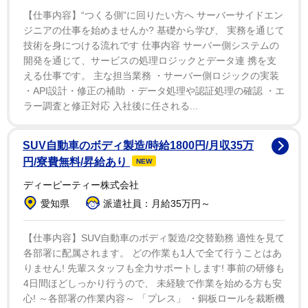
【仕事内容】“つくる側”に回りたい方へ サーバーサイドエン
ジニアの仕事を始めませんか? 基礎から学び、 実務を通じて
技術を身につける流れです 仕事内容 サーバー側システムの
開発を通じて、サービスの処理ロジックとデータ連 携を支
える仕事です。 主な担当業務 ・サーバー側ロジックの実装
・API設計・修正の補助 ・データ処理や認証処理の確認 ・エ
ラー調査と修正対応 入社後に任される...
SUV自動車のボディ製造/時給1800円/月収35万
円/寮費無料/昇給あり
NEW
ディーピーティー株式会社
愛知県
派遣社員：月給35万円～
【仕事内容】SUV自動車のボディ製造/2交替勤務 適性を見て
各部署に配属されます。 どの作業も1人で全て行うことはあ
りません! 先輩スタッフも全力サポートします! 事前の研修も
4日間ほどしっかり行うので、 未経験で作業を始める方も安
心! ～各部署の作業内容～ 「プレス」 ・銅板ロールを裁断機