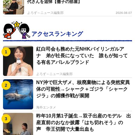
代さんを追悼【徹子の部屋】
よろず～ニュース編集部
2026.08.07
アクセスランキング
紅白司会も務めた元NHKバイリンガルア
ナ 弟が社長になっていた 誰もが知って
る有名アパレルブランド
よろず～ニュース編集部
NY沖で巨大ザメ、核廃棄物による突然変異
体の可能性→シャーク＋ゴジラ「シャーク
ジラ」の捕獲作戦が展開
海外エンタメ
昨年10月第1子誕生→双子出産のモデル 出
産直前のおなか披露「はち切れそう」の
声 帝王切開で大量出血も