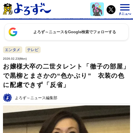
よろず～ニュースをGoogle検索でフォローする
エンタメ
テレビ
2026.02.23(Mon)
お嬢様大卒の二世タレント「徹子の部屋」
で黒柳とまさかの“色かぶり” 衣装の色
に配慮できず「反省」
よろず～ニュース編集部