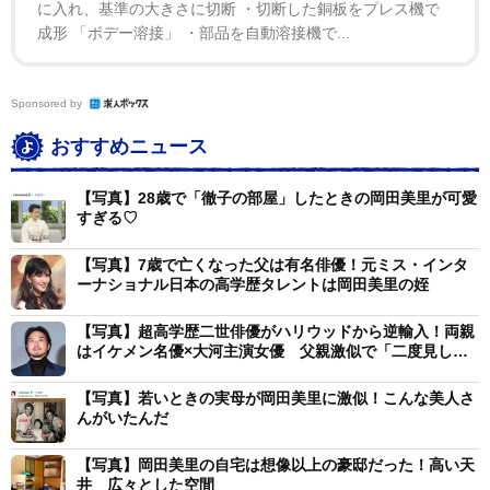
に入れ、基準の大きさに切断 ・切断した銅板をプレス機で
成形 「ボデー溶接」 ・部品を自動溶接機で...
Sponsored by
おすすめニュース
【写真】28歳で「徹子の部屋」したときの岡田美里が可愛
すぎる♡
【写真】7歳で亡くなった父は有名俳優！元ミス・インタ
ーナショナル日本の高学歴タレントは岡田美里の姪
【写真】超高学歴二世俳優がハリウッドから逆輸入！両親
はイケメン名優×大河主演女優 父親激似で「二度見しま
した」
【写真】若いときの実母が岡田美里に激似！こんな美人さ
んがいたんだ
【写真】岡田美里の自宅は想像以上の豪邸だった！高い天
井 広々とした空間