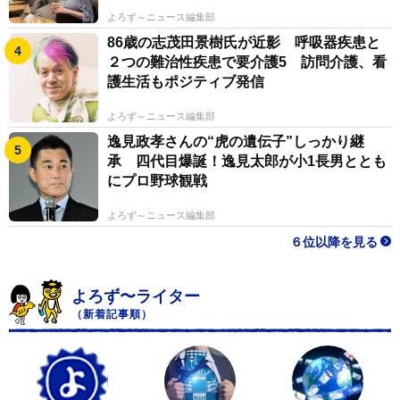
よろず～ニュース編集部
86歳の志茂田景樹氏が近影 呼吸器疾患と
２つの難治性疾患で要介護5 訪問介護、看
護生活もポジティブ発信
よろず～ニュース編集部
逸見政孝さんの“虎の遺伝子”しっかり継
承 四代目爆誕！逸見太郎が小1長男ととも
にプロ野球観戦
よろず～ニュース編集部
６位以降を見る
よろず〜ライター
（新着記事順）