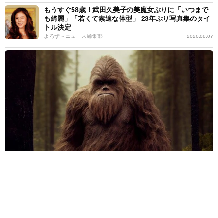
もうすぐ58歳！武田久美子の美魔女ぶりに「いつまで
も綺麗」「若くて素適な体型」 23年ぶり写真集のタイ
トル決定
よろず～ニュース編集部
2026.08.07
迷子の夫婦「ビッグフット」に遭遇か 森で見た巨大な黒い影のよ
うなシルエット 14年越しの告白
海外エンタメ
2026.08.07
25歳女優、腹筋バッキバキ ミスマガ特別賞→5年後の
努力の成果「AIに負けないっ」生身で勝負の大島璃乃