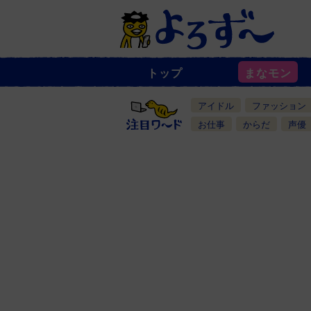
トップ
まなモン
ニ
ュ
ー
アイドル
ファッション
ス
一
お仕事
からだ
声優
覧