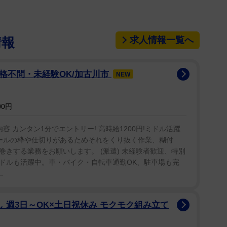
求人情報一覧へ
情報
資格不問・未経験OK/加古川市
NEW
00円
容 カンタン1分でエントリー! 高時給1200円!ミドル活躍
ボールの枠や仕切りがあるためそれをくり抜く作業、糊付
きする業務をお願いします。 (派遣) 未経験者歓迎、特別
ドルも活躍中。車・バイク・自転車通勤OK、駐車場も完
.
し 週3日～OK×土日祝休み モクモク組み立て