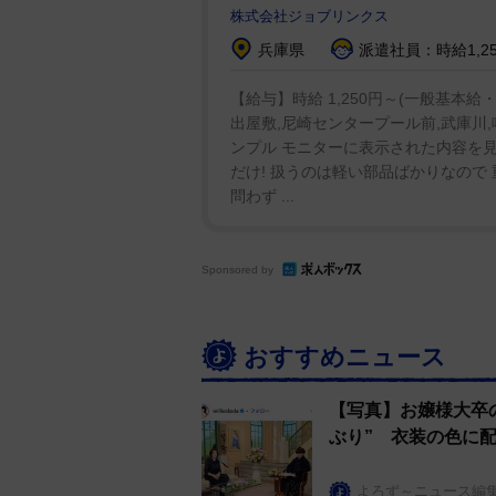
株式会社ジョブリンクス
兵庫県
派遣社員：時給1,2
【給与】時給 1,250円～(一般基本給
出屋敷,尼崎センタープール前,武庫川
ンプル モニターに表示された内容を見
だけ! 扱うのは軽い部品ばかりなので
問わず ...
Sponsored by
おすすめニュース
【写真】お嬢様大卒
ぶり” 衣装の色に
よろず～ニュース編