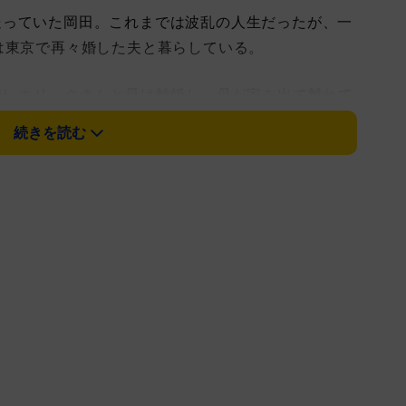
っていた岡田。これまでは波乱の人生だったが、一
は東京で再々婚した夫と暮らしている。
Ｈ･エリックさんと母は離婚し、母が家を出て離れて
ぶりに同居し、介護を始めた当初は葛藤の日々を送っ
続きを読む
合いをつけ、看取ることができたと話した。介護を終
た。
縫に励み、東日本大震災の被災地へ復興支援のため
は特別に裁縫作品を紹介。また、近年は養蜂や市民農
った。
さん。堺正章（2001年離婚）との間の次女は
の女優・堺小春。