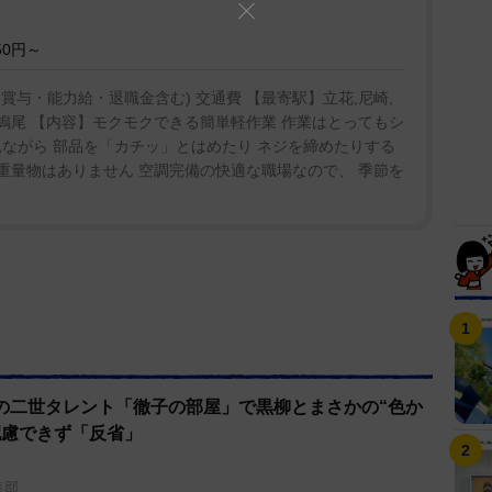
50円～
・賞与・能力給・退職金含む) 交通費 【最寄駅】立花,尼崎,
,鳴尾 【内容】モクモクできる簡単軽作業 作業はとってもシ
ながら 部品を「カチッ」とはめたり ネジを締めたりする
 重量物はありません 空調完備の快適な職場なので、 季節を
の二世タレント「徹子の部屋」で黒柳とまさかの“色か
配慮できず「反省」
集部