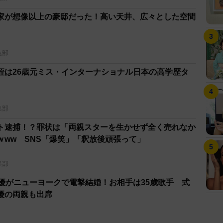
家が想像以上の豪邸だった！高い天井、広々とした空間
集部
姪は26歳元ミス・インターナショナル日本の高学歴タ
集部
ト逮捕！？罪状は「両親スターを生かせず全く売れなか
ｗww SNS「爆笑」「釈放後頑張って」
集部
女優がニューヨークで電撃結婚！お相手は35歳歌手 式
優の両親も出席