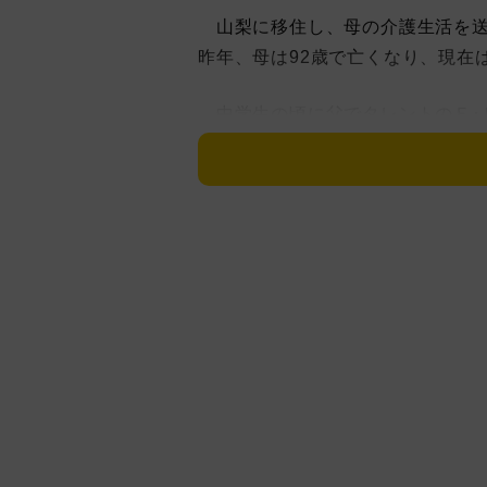
山梨に移住し、母の介護生活を送
昨年、母は92歳で亡くなり、現在
中学生の頃に父でタレントのＥ･
暮らしていたこともあり、約40年
ていた。最期は母娘で互いに折り
えた現在の心境についても明かし
山梨に移住してからは、趣味の裁
刺繍を教えにいったことも。今回
園など、新たな挑戦についても語
岡田の父方の叔父は俳優の岡田眞澄
NHK朝ドラ「虎に翼」などに出演