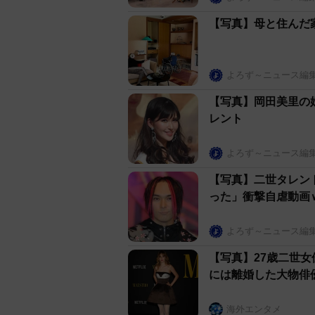
【写真】母と住んだ
よろず～ニュース編
【写真】岡田美里の
レント
よろず～ニュース編
【写真】二世タレン
った」衝撃自虐動画
よろず～ニュース編
【写真】27歳二世
には離婚した大物俳
海外エンタメ