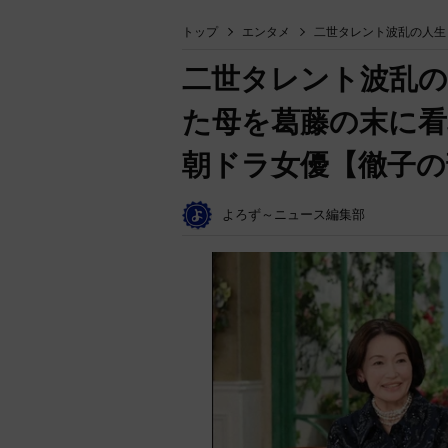
トップ
エンタメ
二世タレント波乱の人生
二世タレント波乱の
た母を葛藤の末に看
朝ドラ女優【徹子の
よろず～ニュース編集部