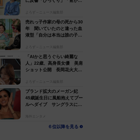
に反響「びっくり」「背が高
すぎる」母162cm 姉は声優
よろず～ニュース編集部
売れっ子作家の母の死から30
年 聞いていたのと違った血
液型「自分は本当は誰の子
か」【徹子の部屋】
よろず～ニュース編集部
「AIかと思うぐらい綺麗な
人」22歳、高身長女優 美肩
ショット公開 長岡花火大会
抽選当たって満喫
よろず～ニュース編集部
ブランド拡大のメーガン妃
45歳誕生日に風船抱えてプー
ルへダイブ サングラスにポ
ニテでためらいなし
海外エンタメ
６位以降を見る