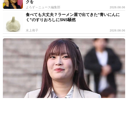
クを
よろず～ニュース編集部
2026.08.06
食べても大丈夫？ラーメン屋で出てきた“青いにんに
く"のすりおろしにSNS騒然
水上侑子
2026.08.06
産休目前！大きなお腹の難関大卒37歳アナ 誕生祝いの麻雀大会が
衝撃メンツ 3月に結婚＆妊娠発表
よろず～ニュース編集部
2026.08.06