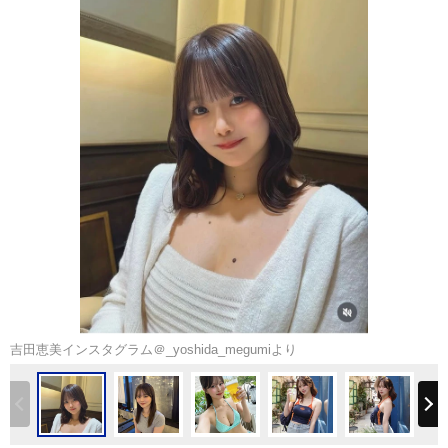
吉田恵美インスタグラム＠_yoshida_megumiより