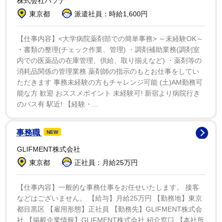
株式会社パソナ
吉田は1998年生まれで、大学時代には「ミス東京薬科
東京都
派遣社員：時給1,600円
大2017グランプリ」に輝いている。また、昨年9月には
メインで井上尚弥とムロジョン・アフマダリエフのカー
【仕事内容】<大学病院薬剤部での簡単事務> ～未経験OK～
ドが組まれたボクシングのトリプル世界戦でラウンドガ
・書類の整理(チェック作業、管理) ・調剤補助業務(調剤室
内での医薬品の在庫管理、供給、取り揃えなど) ・薬剤等の
ールを初めて務めた。
消耗品関係の管理業務 薬剤師の指示のもとお仕事をしてい
ただきます 事務未経験の方もチャレンジ可能 (土)AM勤務可
能な方 歓迎 おススメポイント 未経験可! 新宿より病院行き
のバス有 駅近! 【経験・...
事務職
NEW
GLIFMENT株式会社
東京都
正社員：月給25万円
【仕事内容】一般的な事務仕事をお任せいたします。 接客
などはございません。 【給与】月給25万円 【勤務地】東京
都目黒区 【雇用形態】正社員 【勤務先】GLIFMENT株式会
社 【掲載企業情報】GLIFMENT株式会社 紹介窓口 【本社所