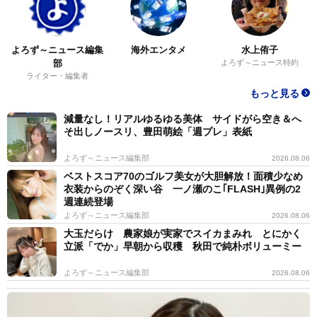
よろず～ニュース編集
海外エンタメ
水上侑子
部
よろず～ニュース特約
ライター・編集者
もっと見る
減量なし！リアルゆるゆる美体 サイドがら空き＆へ
そ出しノースリ、豊田萌絵「週プレ」表紙
よろず～ニュース編集部
2026.08.06
ベストスコア70のゴルフ美女が大胆解放！面積少なめ
衣装からのぞく深い谷 一ノ瀬のこ｢FLASH｣異例の2
週連続登場
よろず～ニュース編集部
2026.08.06
大玉だらけ 農家娘が実家でスイカまみれ とにかく
立派「でか」早朝から収穫 秋田で純朴ボリューミー
よろず～ニュース編集部
2026.08.06