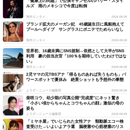
「健康上の問題」で公演キャンセルのハリー・スタイ
ルズ 雨のメキシコで今度は転倒
海外エンタメ
2026.08.06
ブランド拡大のメーガン妃 45歳誕生日に風船抱えて
プールへダイブ サングラスにポニテでためらいなし
海外エンタメ
2026.08.06
世界初、16歳未満にSNS規制→依然として大半がSNS
利用 豪の担当次官「100％を期待していたわけではな
い」
海外エンタメ
2026.08.06
2児ママの元TBSアナ「得るものあれば失うものも」パ
ワースポットで夏休み 絶景ショットも予想外の事態
よろず～ニュース編集部
2026.08.06
柴咲コウ、幼少期の写真公開“完成度”にネット驚き
「小さい頃からちゃんとコウちゃんの顔」激似の母の
姿も
よろず～ニュース編集部
2026.08.06
「ミヤネ屋」でいじられた女性アナ 頸動脈エコー検
査受けた→いよいよアラ還 脳梗塞や心筋梗塞のリス