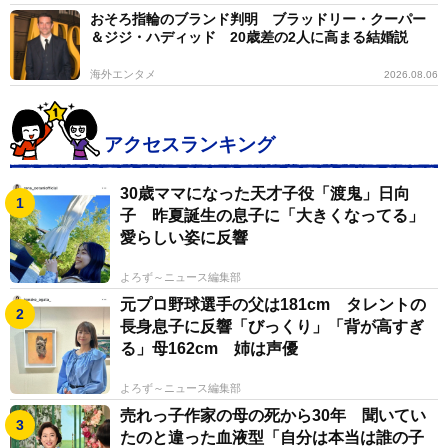
おそろ指輪のブランド判明 ブラッドリー・クーパー
＆ジジ・ハディッド 20歳差の2人に高まる結婚説
海外エンタメ
2026.08.06
アクセスランキング
30歳ママになった天才子役「渡鬼」日向
子 昨夏誕生の息子に「大きくなってる」
愛らしい姿に反響
よろず～ニュース編集部
元プロ野球選手の父は181cm タレントの
長身息子に反響「びっくり」「背が高すぎ
る」母162cm 姉は声優
よろず～ニュース編集部
売れっ子作家の母の死から30年 聞いてい
たのと違った血液型「自分は本当は誰の子