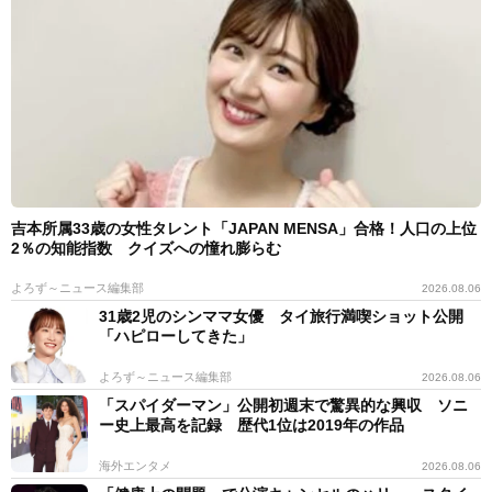
吉本所属33歳の女性タレント「JAPAN MENSA」合格！人口の上位
2％の知能指数 クイズへの憧れ膨らむ
よろず～ニュース編集部
2026.08.06
31歳2児のシンママ女優 タイ旅行満喫ショット公開
「ハピローしてきた」
よろず～ニュース編集部
2026.08.06
「スパイダーマン」公開初週末で驚異的な興収 ソニ
ー史上最高を記録 歴代1位は2019年の作品
海外エンタメ
2026.08.06