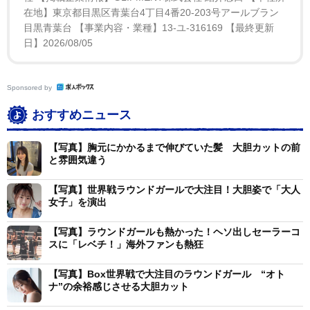
在地】東京都目黒区青葉台4丁目4番20-203号アールブラン
目黒青葉台 【事業内容・業種】13-ユ-316169 【最終更新
日】2026/08/05
Sponsored by
おすすめニュース
【写真】胸元にかかるまで伸びていた髪 大胆カットの前
と雰囲気違う
【写真】世界戦ラウンドガールで大注目！大胆姿で「大人
女子」を演出
【写真】ラウンドガールも熱かった！ヘソ出しセーラーコ
スに「レベチ！」海外ファンも熱狂
【写真】Box世界戦で大注目のラウンドガール “オト
ナ”の余裕感じさせる大胆カット