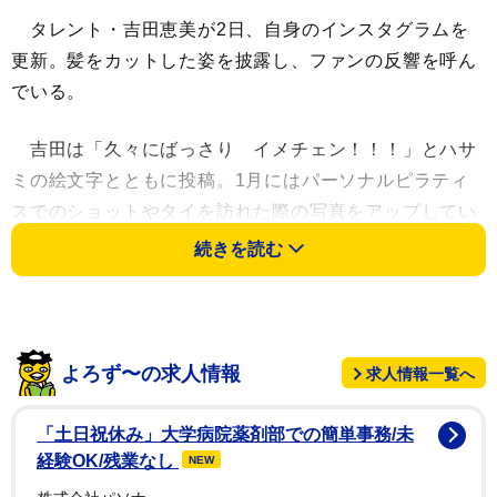
タレント・吉田恵美が2日、自身のインスタグラムを
更新。髪をカットした姿を披露し、ファンの反響を呼ん
でいる。
吉田は「久々にばっさり イメチェン！！！」とハサ
ミの絵文字とともに投稿。1月にはパーソナルピラティ
スでのショットやタイを訪れた際の写真をアップしてい
たが、当時は胸元あたりまで伸びていた髪が肩にかかる
続きを読む
程度にまで大胆に切られている。
フォロワーも「本当にばっさりカットされたんです
ね」「10センチくらい切ったかな？」と思い切ったカッ
よろず〜の求人情報
求人情報一覧へ
トに驚きの声も。新スタイルに「ビジュ良すぎ」「めっ
ちゃ似合ってるよ」「益々可愛くなりましたね」といっ
「土日祝休み」大学病院薬剤部での簡単事務/未
たコメントが寄せられた。
経験OK/残業なし
NEW