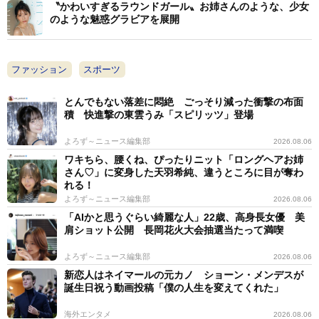
〝かわいすぎるラウンドガール〟お姉さんのような、少女
のような魅惑グラビアを展開
ファッション
スポーツ
とんでもない落差に悶絶 ごっそり減った衝撃の布面
積 快進撃の東雲うみ「スピリッツ」登場
よろず～ニュース編集部
2026.08.06
ワキちら、腰くね、ぴったりニット「ロングヘアお姉
さん♡」に変身した天羽希純、違うところに目が奪わ
れる！
よろず～ニュース編集部
2026.08.06
「AIかと思うぐらい綺麗な人」22歳、高身長女優 美
肩ショット公開 長岡花火大会抽選当たって満喫
よろず～ニュース編集部
2026.08.06
新恋人はネイマールの元カノ ショーン・メンデスが
誕生日祝う動画投稿「僕の人生を変えてくれた」
海外エンタメ
2026.08.06