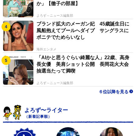
か」【徹子の部屋】
よろず～ニュース編集部
ブランド拡大のメーガン妃 45歳誕生日に
風船抱えてプールへダイブ サングラスに
ポニテでためらいなし
海外エンタメ
「AIかと思うぐらい綺麗な人」22歳、高身
長女優 美肩ショット公開 長岡花火大会
抽選当たって満喫
よろず～ニュース編集部
６位以降を見る
よろず〜ライター
（新着記事順）