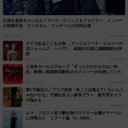
公演を直前キャンセル！アース・ウィンド＆ファイアー、メンバー
が体調不良 ライオネル・リッチーとの共同公演
海外エンタメ
2026.08.08
ゲイであることを公表 、アンジェリーナ・ジョリーの
兄ジェームズ・ヘイヴン 結婚15日後に婚姻無効を申
請
海外エンタメ
2026.08.08
人気米ガールズグループ「ずっとかけがえのない存
在」映画に無期限活動休止のメンバーが出演していた
海外エンタメ
2026.08.08
第1子誕生のノブコブ吉村「向こうは覚えていないんじ
ゃねーかな」子連れ合コン参加プラン 破天荒キャラ
の悩みも
中江 寿
2026.08.08
エマ・フロスト役で豪出身のスリラー女優がマーベル
に仲間入り リブート版「X―MEN」