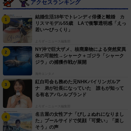
アクセスランキング
結婚生活18年でトレンディ俳優と離婚 カ
リスマモデル55歳 LAで衝撃透明感「えっ
若い〜びっくり」
よろず～ニュース編集部
NY沖で巨大ザメ、核廃棄物による突然変異
体の可能性→シャーク＋ゴジラ「シャーク
ジラ」の捕獲作戦が展開
海外エンタメ
紅白司会も務めた元NHKバイリンガルア
ナ 弟が社長になっていた 誰もが知って
る有名アパレルブランド
よろず～ニュース編集部
名古屋の女性アナ「びしょぬれになりまし
た」プールサイドで笑顔「可愛い」「楽し
そう」の声