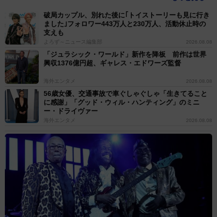
破局カップル、別れた後に｢トイストーリーも見に行き
ました｣フォロワー443万人と230万人、活動休止時の
支えも
よろず～ニュース編集部
2026.08.08
「ジュラシック・ワールド」新作を降板 前作は世界
興収1376億円超、ギャレス・エドワーズ監督
海外エンタメ
2026.08.08
56歳女優、交通事故で車ぐしゃぐしゃ「生きてること
に感謝」「グッド・ウィル・ハンティング」のミニ
ー・ドライヴァー
海外エンタメ
2026.08.08