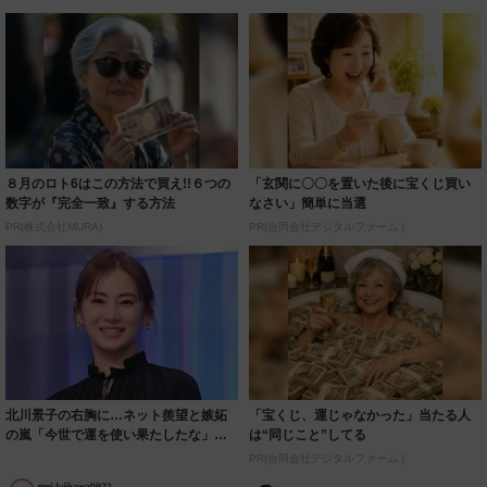
８月のロト6はこの方法で買え!!６つの
「玄関に〇〇を置いた後に宝くじ買い
数字が『完全一致』する方法
なさい」簡単に当選
PR(株式会社MURA)
PR(合同会社デジタルファーム )
北川景子の右胸に…ネット羨望と嫉妬
「宝くじ、運じゃなかった」当たる人
の嵐「今世で運を使い果たしたな」
は“同じこと”してる
「ガッツリ行っ...
PR(合同会社デジタルファーム )