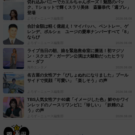
切れ込みバニーでカエルちゃんポーズ！魅惑のバッ
ク、Tショットで輝くスラリ美体 斎藤恭代「週プレ」
登場
よろず～ニュース編集部
2026.08.08
合計金額は軽く億超え！マイバッハ、ベントレー、ゲ
レンデ、ポルシェ ユージの愛車ナンバーすべて「8」
ならび
よろず～ニュース編集部
2026.08.08
ライブ当日の朝、娘を緊急救命室に搬送！初マジソ
ン・スクエア・ガーデン公演は大騒動だったヒラリ
ー・ダフ
海外エンタメ
2026.08.08
名古屋の女性アナ「びしょぬれになりました」プール
サイドで笑顔「可愛い」「楽しそう」の声
よろず～ニュース編集部
2026.08.08
TBS人気女性アナ40歳「イメージした色」鮮やかワイ
ンレッドのノースリワンピに「珍しい」「妖精のよ
う」の声
よろず～ニュース編集部
2026.08.08