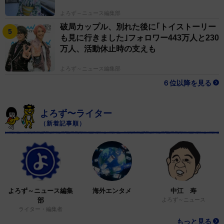
よろず～ニュース編集部
破局カップル、別れた後に｢トイストーリー
も見に行きました｣フォロワー443万人と230
万人、活動休止時の支えも
よろず～ニュース編集部
６位以降を見る
よろず〜ライター
（新着記事順）
よろず～ニュース編集
海外エンタメ
中江 寿
部
よろず～ニュース
ライター・編集者
もっと見る