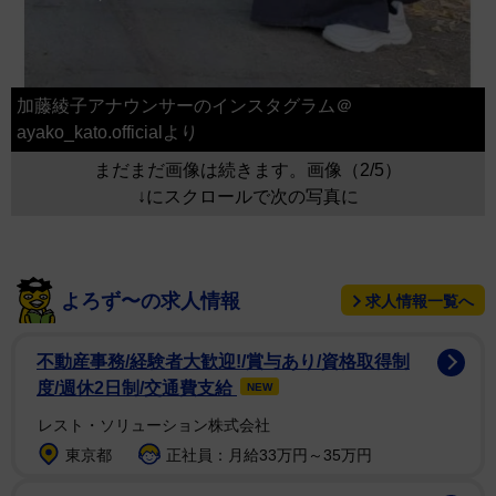
加藤綾子アナウンサーのインスタグラム＠
ayako_kato.officialより
まだまだ画像は続きます。画像（2/5）
↓にスクロールで次の写真に
よろず〜の求人情報
求人情報一覧へ
不動産事務/経験者大歓迎!/賞与あり/資格取得制
度/週休2日制/交通費支給
NEW
レスト・ソリューション株式会社
東京都
正社員：月給33万円～35万円