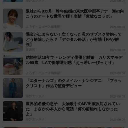
海外エンタメ
2026.08.08
退社から8カ月 昨年結婚の東大医学部卒アナ 海の向
こうのアートな世界で輝く表情「素敵なコラボ」
よろず～ニュース編集部
2026.08.08
課金が止まらない！亡くなった母のサブスク契約って
どう解除したら？「デジタル終活」が有効【FPが解
説】
夢書房
2026.08.08
結婚生活18年でトレンディ俳優と離婚 カリスマモデ
ル55歳 LAで衝撃透明感「えっ若い〜びっくり」
よろず～ニュース編集部
2026.08.08
「エターナルズ」のクメイル・ナンジアニ 「ブラッ
クリスト」作品で監督デビュー
海外エンタメ
2026.08.08
世界的名優の息子 大物歌手のMV出演反対されてい
た まさかの本人から電話「何の前触れもなかった
よ」
海外エンタメ
2026.08.08