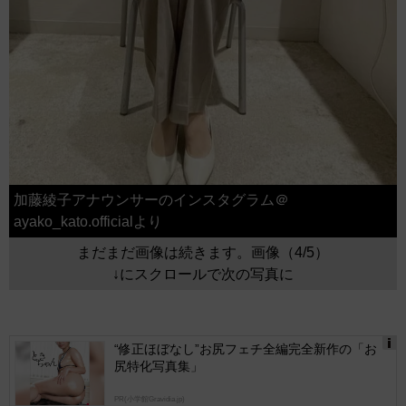
加藤綾子アナウンサーのインスタグラム＠
ayako_kato.officialより
まだまだ画像は続きます。画像（4/5）
↓にスクロールで次の写真に
“修正ほぼなし”お尻フェチ全編完全新作の「お
尻特化写真集」
Ads
by
PR(小学館Gravidia.jp)