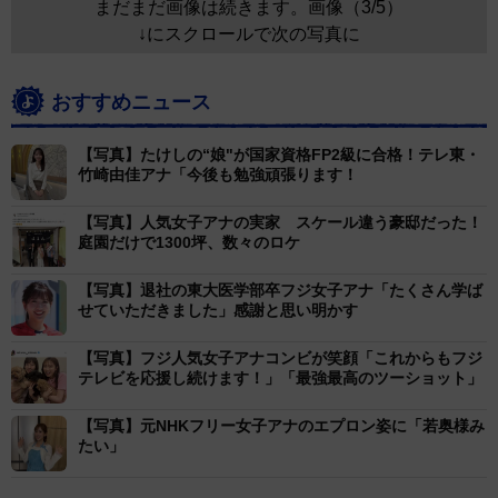
まだまだ画像は続きます。画像（3/5）
↓にスクロールで次の写真に
おすすめニュース
【写真】たけしの“娘"が国家資格FP2級に合格！テレ東・
竹崎由佳アナ「今後も勉強頑張ります！
【写真】人気女子アナの実家 スケール違う豪邸だった！
庭園だけで1300坪、数々のロケ
【写真】退社の東大医学部卒フジ女子アナ「たくさん学ば
せていただきました」感謝と思い明かす
【写真】フジ人気女子アナコンビが笑顔「これからもフジ
テレビを応援し続けます！」「最強最高のツーショット」
【写真】元NHKフリー女子アナのエプロン姿に「若奥様み
たい」