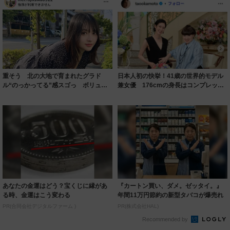
重そう 北の大地で育まれたグラド
日本人初の快挙！41歳の世界的モデル
ル“のっかってる”感スゴっ ボリュー
兼女優 176cmの身長はコンプレック
ミー連発「ア...
スだっ...
あなたの金運はどう？宝くじに縁があ
『カートン買い、ダメ。ゼッタイ。』
る時、金運はこう変わる
年間11万円節約の新型タバコが爆売れ
PR(合同会社デジタルファーム )
PR(株式会社HAL)
Recommended by