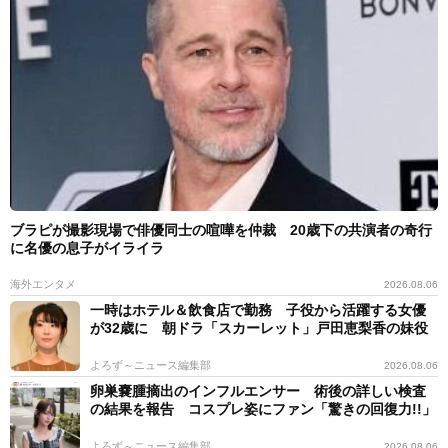
ブラピが撮影現場で俳優同士の喧嘩を仲裁 20歳下の共演者の奇行
に名優の息子がイライラ
海外エンタメ
2026.08.06
一時はホテル＆飲食店で勤務 子役から活躍する女優
が32歳に 朝ドラ「スカーレット」戸田恵梨香の妹役
よろず～ニュース編集部
2026.08.06
卵巣嚢腫摘出のインフルエンサー 術後の詳しい検査
の結果を報告 コスプレ姿にファン「驚きの回復力!!」
よろず～ニュース編集部
2026.08.06