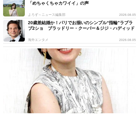
「めちゃくちゃカワイイ」の声
よろず～ニュース編集部
2026.08.05
20歳差結婚か！パリでお揃いのシンプル“指輪”ラブラ
ブ2ショ ブラッドリー・クーパー＆ジジ・ハディッド
海外エンタメ
2026.08.05
第1子出産→2カ月でお腹ぺったんこ！筧美和子、ピラティス姿 母
の喜びヒシヒシ「ありがとうよ息子」