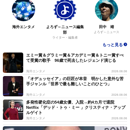
海外エンタメ
よろず～ニュース編集
田中 靖
部
よろず～ニュース
ライター・編集者
もっと見る
エミー賞＆グラミー賞＆アカデミー賞＆トニー賞すべ
て受賞の歌手 96歳で死去したレジェンド演じる
海外エンタメ
2026.08.06
「オデュッセイア」の巨匠が本音 明かした意外な苦
手ジャンル「世界で最も難しいことのひとつ」
海外エンタメ
2026.08.06
多発性硬化症の54歳女優、入院→約4カ月で退院
Netflix「デッド・トゥ・ミー 」クリスティナ・アップ
ルゲイト
海外エンタメ
2026.08.06