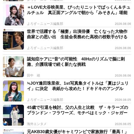
＝LOVE大谷映美里、ぴったりニットでぱっくん＆チュ
ルチュル 真正面アングルで朝から「みそきん」堪能
よろず～ニュース編集部
2026.08.06
世界で活躍する「極妻」出演俳優 亡くなった大物作
曲家との思い出 生徒会長務めた高校の校歌手がける
よろず～ニュース編集部
2026.08.06
認知症ケアに“音”の可能性 40Hzのリズムで脳に刺
激、介護現場で続く新たな挑戦
田中 靖
2026.08.06
≒JOY逢田珠里依、1st写真集タイトルは「夏はジュリ
イ」に決定 表紙から攻めた！ドキドキのアングル
よろず～ニュース編集部
2026.08.05
45歳で引退を検討、父の人生と比較 ザ・キラーズの
ブランドン・フラワーズ、モチベはミック・ジャガー
海外エンタメ
2026.08.05
元AKB30歳女優がキャミワンピで家族旅行「最高！」