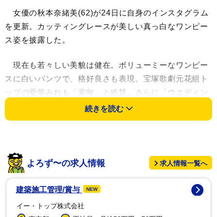
女優の秋本奈緒美(62)が24日に自身のインスタグラム
を更新。カッティングレースが美しい真っ白なワンピー
ス姿を披露した。
現在も若々しい美貌は健在。ボリューミーなワンピー
スに白いパンツで、格好良さも表現。宝塚歌劇元花組ト
ップの愛華みれも「素敵」と絶賛。さらに「ウエディン
グみたい」「きれーい♡女神さまみたーい」というフォ
続きを読む
ロワーの声もあがっていた。
5日前にも「ある日のドレス」と、生足で春を先取り
したかのような透け感のあるピンクのワンピース姿を披
よろず〜の求人情報
求人情報一覧へ
露。「毎日今が一番キレイって感じですね」「スタイル
抜群」と年齢を感じさせない美しさに驚嘆の声があがっ
建築施工管理/賞与
NEW
ていた。
イー・トップ株式会社