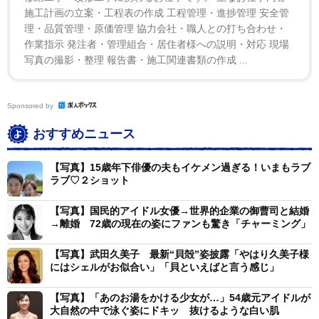
施工計画の立案・工程表の作成 工程管理・進捗管理 安全管
理・品質管理・原価管理 協力会社・職人との打ち合わせ・
作業指示 発注者・管理組合・居住者様への説明・対応 現場
写真の撮影・整理 報告書・施工関連書類の作成 ...
Sponsored by
おすすめニュース
【写真】15歳年下俳優の夫もイケメン過ぎる！いまもラブ
ラブ♡２ショット
【写真】国民的アイドル女優→世界的企業の御曹司と結婚
→離婚 72歳の現在の姿にファンも驚き「チャーミング」
【写真】武田久美子 最新“貝殻”姿披露「やはり久美子様
にはシェルがお似合い」「貝といえばと言う感じ」
【写真】「あのお湯をかける少女が…」54歳元アイドルが
大自然の中で泳ぐ姿にドキッ 抜けるような白い肌