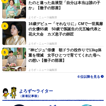
たのと違った血液型「自分は本当は誰の子
か」【徹子の部屋】
よろず～ニュース編集部
16歳デビュー「それなりに」CMで一世風靡
の女優65歳 50歳で孫誕生の元五輪代表と
花火大会 カズ息子の師匠
よろず～ニュース編集部
“神ビジュ"俳優 朝ドラの役作りで13kg体
重を増減 女手ひとつで育ててくれた母へ
の想い【徹子の部屋】
よろず～ニュース編集部
６位以降を見る
よろず〜ライター
（新着記事順）