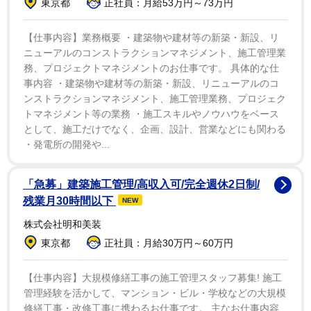
東京都
正社員：月給53万円～73万円
秋本と言えば、伝説の深夜番組「オールナイトフジ」
の初代司会で、そのクールビューティーぶりが知れ渡っ
【仕事内容】業務概要 ・建築物や建材等の新築・新設、リ
た。40歳だった2003年に「救急戦隊ゴーゴーファイ
ニューアルのコンストラクションマネジメント、施工管理業
ブ」「仮面ライダー555」などに出演していた15歳下の
務、プロジェクトマネジメントのお仕事です。 具体的な仕
事内容 ・建築物や建材等の新築・新設、リニューアルのコ
俳優・原田篤と再婚。現在も仲の良い2ショットを披露
ンストラクションマネジメント、施工管理業務、プロジェク
している。
トマネジメント等の業務 ・施工スキルやノウハウをベース
として、施工だけでなく、企画、設計、営業などにも関わる
・発電所の開発や...
「急募」建築施工管理/高収入可/完全週休2日制/
残業月30時間以下
NEW
株式会社明和美装
東京都
正社員：月給30万円～60万円
【仕事内容】大規模修繕工事の施工管理スタッフ募集! 施工
管理経験を活かして、マンション・ビル・学校などの大規模
修繕工事・改修工事に携わるお仕事です。 主なお仕事内容