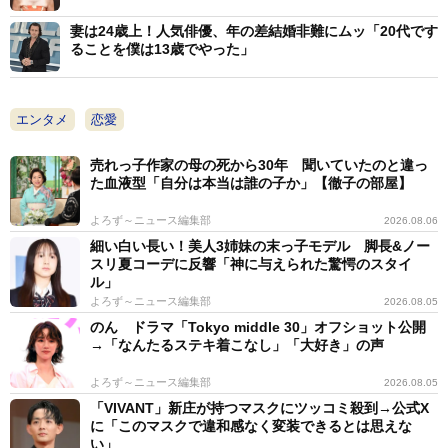
妻は24歳上！人気俳優、年の差結婚非難にムッ「20代です
ることを僕は13歳でやった」
エンタメ
恋愛
売れっ子作家の母の死から30年 聞いていたのと違っ
た血液型「自分は本当は誰の子か」【徹子の部屋】
よろず～ニュース編集部
2026.08.06
細い白い長い！美人3姉妹の末っ子モデル 脚長&ノー
スリ夏コーデに反響「神に与えられた驚愕のスタイ
ル」
よろず～ニュース編集部
2026.08.05
のん ドラマ「Tokyo middle 30」オフショット公開
→「なんたるステキ着こなし」「大好き」の声
よろず～ニュース編集部
2026.08.05
「VIVANT」新庄が持つマスクにツッコミ殺到→公式X
に「このマスクで違和感なく変装できるとは思えな
い」