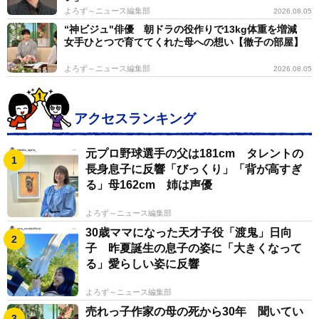
よろず～ニュース編集部
2026.08.05
“神ビジュ"俳優 朝ドラの役作りで13kg体重を増減
女手ひとつで育ててくれた母への想い【徹子の部屋】
よろず～ニュース編集部
2026.08.05
アクセスランキング
元プロ野球選手の父は181cm タレントの
長身息子に反響「びっくり」「背が高すぎ
る」母162cm 姉は声優
よろず～ニュース編集部
30歳ママになった天才子役「渡鬼」日向
子 昨夏誕生の息子の姿に「大きくなって
る」愛らしい姿に反響
よろず～ニュース編集部
売れっ子作家の母の死から30年 聞いてい