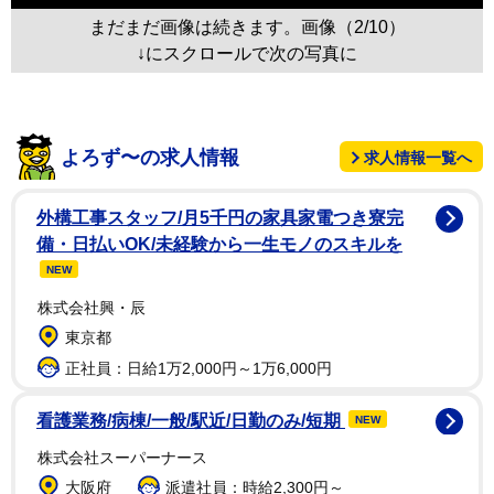
まだまだ画像は続きます。画像（2/10）
↓にスクロールで次の写真に
よろず〜の求人情報
求人情報一覧へ
外構工事スタッフ/月5千円の家具家電つき寮完
備・日払いOK/未経験から一生モノのスキルを
NEW
株式会社興・辰
東京都
正社員：日給1万2,000円～1万6,000円
看護業務/病棟/一般/駅近/日勤のみ/短期
NEW
株式会社スーパーナース
大阪府
派遣社員：時給2,300円～