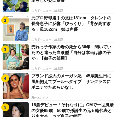
愛らしい姿に反響
よろず～ニュース編集部
元プロ野球選手の父は181cm タレントの
長身息子に反響「びっくり」「背が高すぎ
る」母162cm 姉は声優
よろず～ニュース編集部
売れっ子作家の母の死から30年 聞いてい
たのと違った血液型「自分は本当は誰の子
か」【徹子の部屋】
よろず～ニュース編集部
ブランド拡大のメーガン妃 45歳誕生日に
風船抱えてプールへダイブ サングラスに
ポニテでためらいなし
海外エンタメ
16歳デビュー「それなりに」CMで一世風靡
の女優65歳 50歳で孫誕生の元五輪代表と
花火大会 カズ息子の師匠