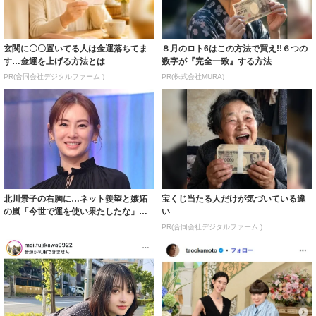
玄関に〇〇置いてる人は金運落ちてま
８月のロト6はこの方法で買え!!６つの
す…金運を上げる方法とは
数字が『完全一致』する方法
PR(合同会社デジタルファーム )
PR(株式会社MURA)
北川景子の右胸に…ネット羨望と嫉妬
宝くじ当たる人だけが気づいている違
の嵐「今世で運を使い果たしたな」
い
「ガッツリ行っ...
PR(合同会社デジタルファーム )