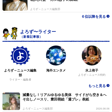
よろず～ニュース編集部
６位以降を見る
よろず〜ライター
（新着記事順）
よろず～ニュース編集
海外エンタメ
水上侑子
部
よろず～ニュース特約
ライター・編集者
もっと見る
減量なし！リアルゆるゆる美体 サイドがら空き＆へ
そ出しノースリ、豊田萌絵「週プレ」表紙
よろず～ニュース編集部
2026.08.06