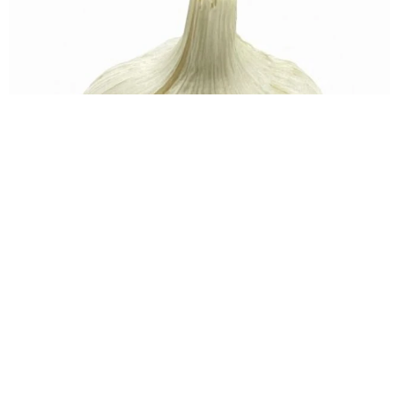
食べても大丈夫？ラーメン屋で出てきた“青いにんにく"のすりおろ
しにSNS騒然
水上侑子
2026.08.06
産休目前！大きなお腹の難関大卒37歳アナ 誕生祝い
の麻雀大会が衝撃メンツ 3月に結婚＆妊娠発表
よろず～ニュース編集部
2026.08.06
そうめんの簡単ひと工夫【レシピ公開】料理家・長谷
川あかりが伝授
よろず～ニュース編集部
2026.08.06
エミー賞＆グラミー賞＆アカデミー賞＆トニー賞すべ
て受賞の歌手 96歳で死去したレジェンド演じる
海外エンタメ
2026.08.06