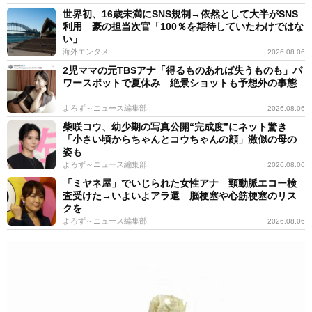
世界初、16歳未満にSNS規制→依然として大半がSNS
利用 豪の担当次官「100％を期待していたわけではな
い」
海外エンタメ
2026.08.06
2児ママの元TBSアナ「得るものあれば失うものも」パ
ワースポットで夏休み 絶景ショットも予想外の事態
よろず～ニュース編集部
2026.08.06
柴咲コウ、幼少期の写真公開“完成度”にネット驚き
「小さい頃からちゃんとコウちゃんの顔」激似の母の
姿も
よろず～ニュース編集部
2026.08.06
「ミヤネ屋」でいじられた女性アナ 頸動脈エコー検
査受けた→いよいよアラ還 脳梗塞や心筋梗塞のリス
クを
よろず～ニュース編集部
2026.08.06