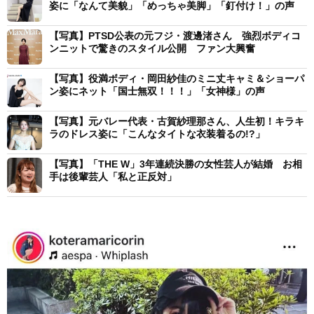
姿に「なんて美貌」「めっちゃ美脚」「釘付け！」の声
【写真】PTSD公表の元フジ・渡邊渚さん 強烈ボディコ
ンニットで驚きのスタイル公開 ファン大興奮
【写真】役満ボディ・岡田紗佳のミニ丈キャミ＆ショーパ
ン姿にネット「国士無双！！！」「女神様」の声
【写真】元バレー代表・古賀紗理那さん、人生初！キラキ
ラのドレス姿に「こんなタイトな衣装着るの!?」
【写真】「THE W」3年連続決勝の女性芸人が結婚 お相
手は後輩芸人「私と正反対」