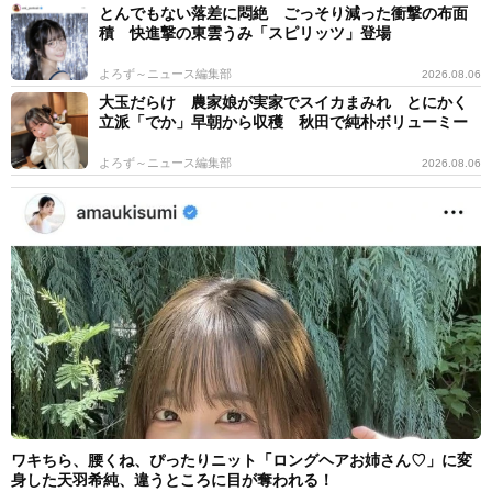
とんでもない落差に悶絶 ごっそり減った衝撃の布面
積 快進撃の東雲うみ「スピリッツ」登場
よろず～ニュース編集部
2026.08.06
大玉だらけ 農家娘が実家でスイカまみれ とにかく
立派「でか」早朝から収穫 秋田で純朴ボリューミー
よろず～ニュース編集部
2026.08.06
ワキちら、腰くね、ぴったりニット「ロングヘアお姉さん♡」に変
身した天羽希純、違うところに目が奪われる！