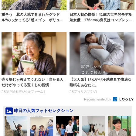
重そう 北の大地で育まれたグラド
日本人初の快挙！41歳の世界的モデル
ル“のっかってる”感スゴっ ボリュー
兼女優 176cmの身長はコンプレック
ミー連発「ア...
スだっ...
売り場じゃ教えてくれない！当たる人
【大人気】ひんやり冷感寝具で快適な
だけがやってる宝くじの習慣
睡眠をあなたに。
PR(合同会社デジタルファーム )
PR(アイリスプラザ)
Recommended by
昨日の人気フォトセレクション