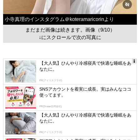
小寺真理のインスタグラム＠koteramaricorinより
まだまだ画像は続きます。画像（9/10）
↓にスクロールで次の写真に
【大人気】ひんやり冷感寝具で快適な睡眠をあ
なたに。
Ads
by
PR(アイリスプラザ)
logly
SNSアカウントを着実に成長。実はみんなココ
使ってます。
PR(Dreaw合同会社)
【大人気】ひんやり冷感寝具で快適な睡眠をあ
なたに。
PR(アイリスプラザ)