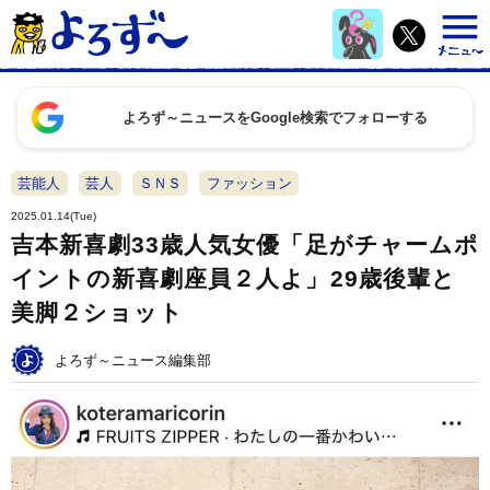
よろず～ニュースをGoogle検索でフォローする
芸能人
芸人
ＳＮＳ
ファッション
2025.01.14(Tue)
吉本新喜劇33歳人気女優「足がチャームポ
イントの新喜劇座員２人よ」29歳後輩と
美脚２ショット
よろず～ニュース編集部