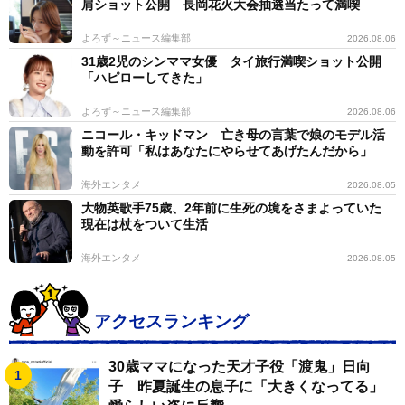
肩ショット公開 長岡花火大会抽選当たって満喫
よろず～ニュース編集部
2026.08.06
31歳2児のシンママ女優 タイ旅行満喫ショット公開
「ハピローしてきた」
よろず～ニュース編集部
2026.08.06
ニコール・キッドマン 亡き母の言葉で娘のモデル活
動を許可「私はあなたにやらせてあげたんだから」
海外エンタメ
2026.08.05
大物英歌手75歳、2年前に生死の境をさまよっていた
現在は杖をついて生活
海外エンタメ
2026.08.05
アクセスランキング
30歳ママになった天才子役「渡鬼」日向
子 昨夏誕生の息子に「大きくなってる」