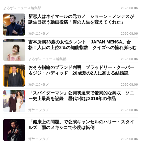
よろず～ニュース編集部
2026.08.06
新恋人はネイマールの元カノ ショーン・メンデスが
誕生日祝う動画投稿「僕の人生を変えてくれた」
海外エンタメ
2026.08.06
吉本所属33歳の女性タレント「JAPAN MENSA」合
格！人口の上位2％の知能指数 クイズへの憧れ膨らむ
よろず～ニュース編集部
2026.08.06
おそろ指輪のブランド判明 ブラッドリー・クーパー
＆ジジ・ハディッド 20歳差の2人に高まる結婚説
海外エンタメ
2026.08.06
「スパイダーマン」公開初週末で驚異的な興収 ソニ
ー史上最高を記録 歴代1位は2019年の作品
海外エンタメ
2026.08.06
「健康上の問題」で公演キャンセルのハリー・スタイ
ルズ 雨のメキシコで今度は転倒
海外エンタメ
2026.08.06