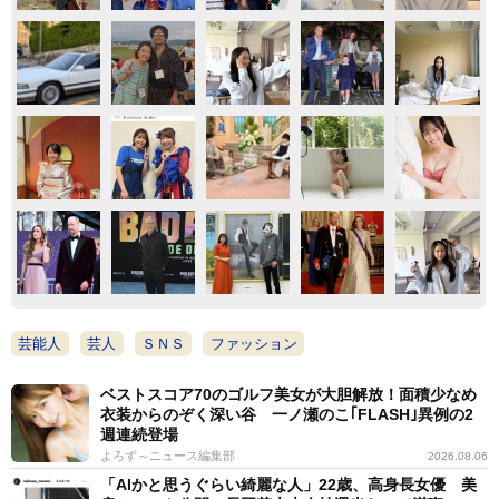
芸能人
芸人
ＳＮＳ
ファッション
ベストスコア70のゴルフ美女が大胆解放！面積少なめ
衣装からのぞく深い谷 一ノ瀬のこ｢FLASH｣異例の2
週連続登場
よろず～ニュース編集部
2026.08.06
「AIかと思うぐらい綺麗な人」22歳、高身長女優 美