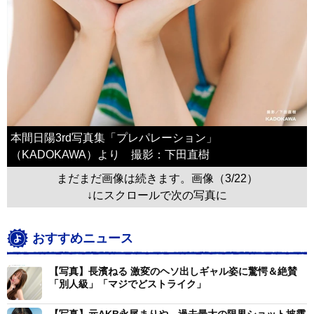
本間日陽3rd写真集「プレパレーション」
（KADOKAWA）より 撮影：下田直樹
まだまだ画像は続きます。画像（3/22）
↓にスクロールで次の写真に
おすすめニュース
【写真】長濱ねる 激変のヘソ出しギャル姿に驚愕＆絶賛
「別人級」「マジでどストライク」