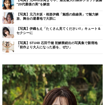
【写真】元AKB永尾まりや、過去最大の限界ショット披露
”20代最後の美”を解放
【写真】元乃木坂・相楽伊織「魅惑の曲線美」で魅力解
放、舞台の避暑地で大胆に
【写真】伊織もえ「たくさん見てください!!」キュート＆
セクシーに
【写真】STU48 石田千穂 初解禁続出の写真集で新境地
「前作より大人になった姿を、ぜひ」