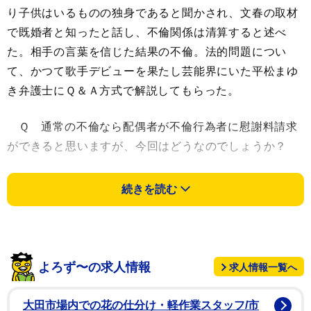
り子供はいるものの独身であると聞かされ、文春の取材
で既婚者と知ったと話し、不倫関係は清算すると述べ
た。相手の言葉を信じた結果の不倫。法的問題につい
て、かつて歌手デビューを果たし芸能界にいた平松まゆ
き弁護士にＱ＆Ａ方式で解説してもらった。
Ｑ 通常の不倫なら配偶者が不倫行為者に慰謝料請求
ができると思いますが、今回はどうなのでしょうか？
Ａ 一般論ですが、仮に夫婦の双方に離婚意思があっ
続きを読む
て離婚協議をしているような状況であれば、婚姻関係は
すでに破綻していると言えます。長く別居していればな
おさらです。このような状況下であれば夫または妻に新
しい交際相手ができても慰謝料は発生しません。
よろず〜の求人情報
求人情報一覧へ
Ｑ 本件において、妻は男性の帰りを待っているとも
大田市場内での花の仕分け・軽作業スタッフ/市