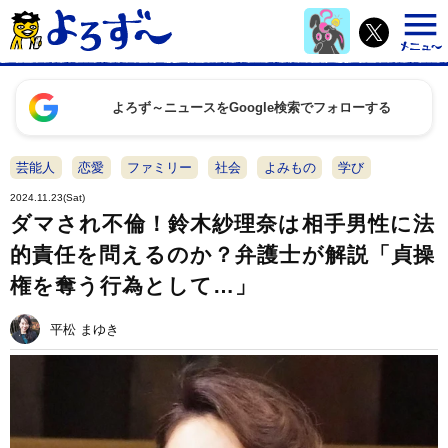
よろず～ニュースをGoogle検索でフォローする
芸能人
恋愛
ファミリー
社会
よみもの
学び
2024.11.23(Sat)
ダマされ不倫！鈴木紗理奈は相手男性に法
的責任を問えるのか？弁護士が解説「貞操
権を奪う行為として…」
平松 まゆき