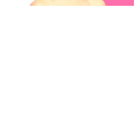
善意の連鎖！福岡で梨の盗難被害→支援受ける→熊本で炊きだし
ダレノガレ明美の700食配布に強力助っ人
よろず～ニュース編集部
2026.08.09
生まれ故郷に戻ったハリウッドきってのセクシー俳
優 自身の心臓発作を「最高の出来事」と語った理由
海外エンタメ
2026.08.09
人気ドラマのキャストが再集結？ 思わせぶりなミーシ
ャ・バートン 終了から10年「どうなるかしらね」
海外エンタメ
2026.08.09
6割の女性が「忙しい彼氏」に不安や不満あり 寂しさ
を乗り越えた方法、やって後悔したこととは
よろず～ニュース調査班
2026.08.09
いったい何頭身？ 驚異の股下90cm 超深V字 高身長
女子が圧倒的スタイル 緑川希星「ヤンジャン」初登
場
よろず～ニュース編集部
2026.08.08