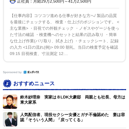
正社員：月給29万2,500円～41万2,500円
たというケースもよくあります。しかし単にその言葉を
信じたという程度では過失は否定されません。「妻
【仕事内容】コツコツ進める仕事が好きな方へ/ 製品の品質
を最後にチェックする、 検査・仕上げのポジションです。 <
（夫）と近く離婚する」というのは不倫したい人間の常
主な業務> ・目視での外観チェック ・ノギスやゲージを使っ
套句ですから安易に信じてはいけないということでしょ
た寸法の確認 ・検査機へのセットと結果の読み取り ・簡単
う。
な仕上げ作業(バリ取り、拭き上げ) ・チェックシート、記録
の入力 <1日の流れ(例)> 09:00 朝礼、当日の検査予定を確認
今回のケースでは紗理奈氏が、相手の男性が独身であ
09:15 目視検査、寸法測定 12:...
ることを信じるに足るどれくらい相当な事由があったか
どうか、どれくらい無理もないと言えるかどうかですか
Sponsored by
ね。居住環境、共通の人間関係、交際期間などの客観的
おすすめニュース
状況から「この人結婚してるんじゃないか」と疑うべき
シーンがどれくらいあったかで過失の有無が決まると思
鈴木紗理奈 実家は８LDK大豪邸 両親とも社長、母方は
われます。そういったシーンがなく、紗理奈氏が相手を
東大家系
信じたのは致し方ない、「過失無し」となれば慰謝料は
人気配信者、現役セクシー女優とガチ不倫認めた 妻は容
発生しないということになります。
認「そういう人間」「戻ってくる」