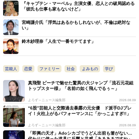
『キャプテン・マーベル』主演女優、恋人との破局認める
Ｑ 紗理奈氏は男性に慰謝料を請求することはできる
「彼氏も仕事も家もないけど」
のでしょうか？
宮崎謙介氏「浮気はあるかもしれないが、不倫は絶対な
い」
Ａ 独身であると嘘をついて交際をしたなら、貞操権
（性的意思決定の自由）を奪う行為として慰謝料請求を
鈴木紗理奈「人生で一番モテてます」
検討することはあり得ます。また、仮に男性の妻から慰
謝料請求をされ支払いを余儀なくされた場合には、男性
に対して「求償権」を行使して、支払った額の半分また
芸能人
恋愛
ファミリー
社会
よみもの
学び
はそれ以上の金銭請求を検討することもあり得ます。
真飛聖 ビーチで魅せた驚異の大ジャンプ「流石元花組
トップスター様」「名前の如く飛んでるぅ～」
よろず～ニュース編集部
2026.08.09
“6股”芸能人と交際過去暴露の元女優 ド派手DJプレ
イ！火柱上がるパフォーマンスに「かっこよすぎ!!」
よろず～ニュース編集部
2026.08.09
「即興の天才」Adoシカゴでうどん出前も箸がない…
代わりに使った道具に反響と共感「あるあるですね」