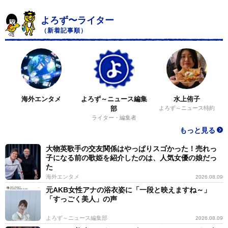
よろず〜ライター
（新着記事順）
海外エンタメ
よろず～ニュース編集
水上侑子
部
よろず～ニュース特約
ライター・編集者
もっと見る
大物英歌手の交友関係はやっぱりスゴかった！売れっ
子になる前の歌姫を紹介したのは、人気女優の娘だっ
た
海外エンタメ
2026.08.09
元AKB女性アナの浴衣姿に「一段と映えますね～」
「すっごく美人」の声
よろず～ニュース編集部
2026.08.09