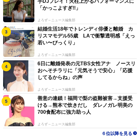
手DJプレイ！火柱上がるパフォーマンスに
「かっこよすぎ!!」
よろず～ニュース編集部
結婚生活18年でトレンディ俳優と離婚 カ
リスマモデル55歳 LAで衝撃透明感「えっ
若い〜びっくり」
よろず～ニュース編集部
6日に離婚発表の元TBS女性アナ ノースリ
おへそチラリに「元気そうで安心」「応援
してるからね」の声
よろず～ニュース編集部
善意の連鎖！福岡で梨の盗難被害→支援受
ける→熊本で炊きだし ダレノガレ明美の
700食配布に強力助っ人
よろず～ニュース編集部
６位以降を見る