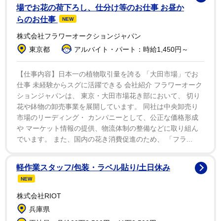
伝えられていますが、そうした場合はどうなりますか？
場でお花の荷下ろし、仕分け等のお仕事 お昼か
らのお仕事
NEW
Ａ 別居中であってもまだ日が浅いとか、夫婦の一方
株式会社フラワーオークションジャパン
が勝手に出て行っただけなら話が違ってきます。問題な
東京都
アルバイト・パート：時給1,450円～
のは、こうした状況を不倫相手がどのように認識してい
たかです。実務でもしばしば既婚者と交際することにつ
【仕事内容】日本一の植物取引量を誇る 「大田市場」でお
いて不倫相手に「過失」があったかどうかが問題となり
仕事 未経験からスグに活躍できる 会社紹介 フラワーオーク
ションジャパンは、 東京・大田市場花き部において、 切り
ます。
花や鉢物の卸売事業を展開しています。 同社は中央卸売り
市場のリーディング・ カンパニーとして、公正な価格形成
過去の裁判例では、お見合いパーティーに参加してい
や マーケット情報の提供、物流体制の整備などに取り組ん
た男性と交際をしたが実は男性は既婚だったというケー
でいます。 また、国内の花き消費促進のため、 「フラ...
スで、女性の過失を否定しました。お見合いパーティー
といえば独身であることが大前提ですから無理もないと
軽作業スタッフ/包装・ラベル貼り/土日休み
いうわけですね。
NEW
株式会社RIOT
あるいは、既婚ではあるけれども妻（夫）との関係は
兵庫県
とっくに冷めていて家庭内別居である等との説明を受け