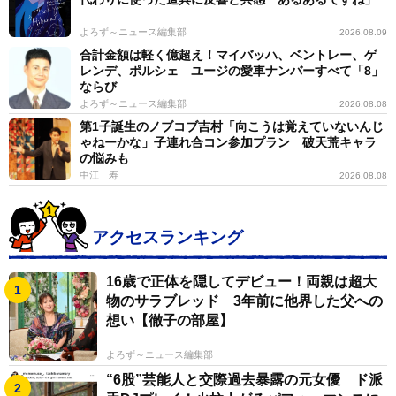
よろず～ニュース編集部
2026.08.09
合計金額は軽く億超え！マイバッハ、ベントレー、ゲ
レンデ、ポルシェ ユージの愛車ナンバーすべて「8」
ならび
よろず～ニュース編集部
2026.08.08
第1子誕生のノブコブ吉村「向こうは覚えていないんじ
ゃねーかな」子連れ合コン参加プラン 破天荒キャラ
の悩みも
中江 寿
2026.08.08
アクセスランキング
16歳で正体を隠してデビュー！両親は超大
物のサラブレッド 3年前に他界した父への
想い【徹子の部屋】
よろず～ニュース編集部
“6股”芸能人と交際過去暴露の元女優 ド派