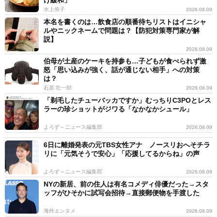
け緩和」
水上侑子
2026.08.09
本名を書くのは…飲食店の順番待ちリストはイニシャ
ルやニックネームで問題は？【防犯対策専門家が解
説】
2026.08.09
伯母が土産のケーキを持参も…子どもが食べられず激
怒「思い込みが強く、話が通じない相手」への対策
は？
石原 壮一郎
2026.08.09
「剃毛したチューバッカですか」むっちりC3POとレス
ラーの珍ショットがジワる「なかなかシュール」
よろず～ニュース編集部
2026.08.09
6日に離婚発表の元TBS女性アナ ノースリおへそチラ
リに「元気そうで安心」「応援してるからね」の声
よろず～ニュース編集部
2026.08.09
NYの新居、前の住人は有名コメディ俳優だった→スタ
ッフがひそかに試写会招待→直接郵便物を手渡した
海外エンタメ
2026.08.09