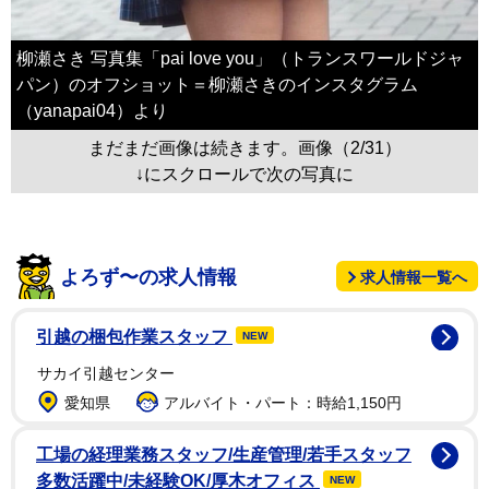
柳瀬さき 写真集「pai love you」（トランスワールドジャ
パン）のオフショット＝柳瀬さきのインスタグラム
（yanapai04）より
まだまだ画像は続きます。画像（2/31）
↓にスクロールで次の写真に
よろず〜の求人情報
求人情報一覧へ
引越の梱包作業スタッフ
NEW
サカイ引越センター
愛知県
アルバイト・パート：時給1,150円
工場の経理業務スタッフ/生産管理/若手スタッフ
多数活躍中/未経験OK/厚木オフィス
NEW