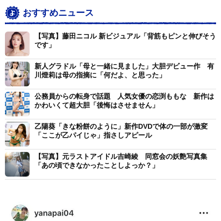
おすすめニュース
【写真】藤田ニコル 新ビジュアル「背筋もピンと伸びそう
です」
新人グラドル「母と一緒に見ました」大胆デビュー作 有
川燈莉は母の指摘に「何だよ、と思った」
公務員からの転身で話題 人気女優の恋渕ももな 新作は
かわいくて超大胆「後悔はさせません」
乙陽葵「きな粉餅のように」新作DVDで体の一部が激変
「ここが乙パイじゃ」指さしアピール
【写真】元ラストアイドル吉崎綾 同窓会の妖艶写真集
「あの頃できなかったことしよっか？」