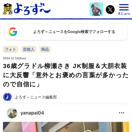
よろず～ニュースをGoogle検索でフォローする
フォト
芸能人
商品
2024.11.10(Sun)
36歳グラドル柳瀬さき JK制服＆大胆衣装
に大反響「意外とお褒めの言葉が多かった
ので自信に」
よろず～ニュース編集部