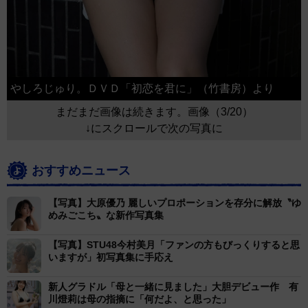
やしろじゅり。ＤＶＤ「初恋を君に」（竹書房）より
まだまだ画像は続きます。画像（3/20）
↓にスクロールで次の写真に
おすすめニュース
【写真】大原優乃 麗しいプロポーションを存分に解放〝ゆ
めみごこち〟な新作写真集
【写真】STU48今村美月「ファンの方もびっくりすると思
いますが」初写真集に手応え
新人グラドル「母と一緒に見ました」大胆デビュー作 有
川燈莉は母の指摘に「何だよ、と思った」