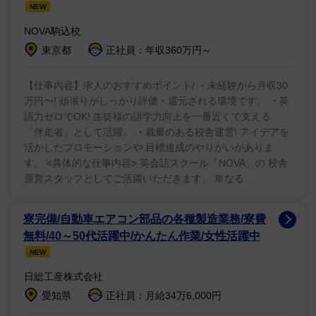
た。ドキドキしてもらえたら嬉しいです」とコメントし
NEW
た。
NOVA駒込校
東京都
正社員：年収360万円～
他にヒロインを務めた映画「赤羽骨子のボディガー
ド」公開中の女優・出口夏希、デジタル写真集
【仕事内容】求人のおすすめポイント/ ・未経験から月収30
万円〜! 頑張りがしっかり評価・還元される環境です。 ・英
『CRAZY ABOUT YOU』を発売した声優・進藤あま
語力ゼロでOK! 生徒様の語学力向上を一番近くで支える
ね、デジタル写真集『僕が君色に染まるまで』が発売中
「伴走者」として活躍。 ・裁量のある校舎運営! アイデアを
のコスプレイヤー・かれしちゃん、「ミスマガジン
活かしたプロモーションや 目標達成のやりがいがありま
2023」読者特別賞に輝いた一ノ瀬瑠菜、グラビアアイド
す。 <具体的な仕事内容> 英会話スクール「NOVA」の 校舎
運営スタッフとしてご活躍いただきます。 単なる...
ルの奥村梨穂が誌面を華やかに彩った。
寮完備/自動車エアコン部品の各種製造業務/寮費
無料/40～50代活躍中/かんたん作業/女性活躍中
NEW
日総工産株式会社
愛知県
正社員：月給34万6,000円