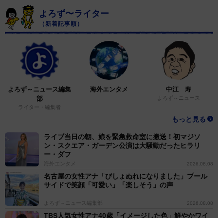
よろず〜ライター
（新着記事順）
よろず～ニュース編集
海外エンタメ
中江 寿
部
よろず～ニュース
ライター・編集者
もっと見る
ライブ当日の朝、娘を緊急救命室に搬送！初マジソ
ン・スクエア・ガーデン公演は大騒動だったヒラリ
ー・ダフ
海外エンタメ
2026.08.08
名古屋の女性アナ「びしょぬれになりました」プール
サイドで笑顔「可愛い」「楽しそう」の声
よろず～ニュース編集部
2026.08.08
TBS人気女性アナ40歳「イメージした色」鮮やかワイ