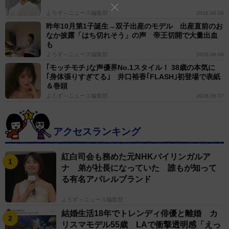
よろず～ニュース編集部
2026.08.08
昨年10月第1子誕生→双子出産のモデル 出産直前のお
なか披露「はち切れそう」の声 帝王切開で大量出血
も
よろず～ニュース編集部
2026.08.08
｢モッチモチ｣な声優界No.1スタイル！ 38歳の本気に
｢身体張りすぎてる｣ 井口裕香｢FLASH｣初登場で表紙
＆巻頭
よろず～ニュース編集部
2026.08.07
アクセスランキング
紅白司会も務めた元NHKバイリンガルア
ナ 弟が社長になっていた 誰もが知って
る有名アパレルブランド
よろず～ニュース編集部
結婚生活18年でトレンディ俳優と離婚 カ
リスマモデル55歳 LAで衝撃透明感「えっ