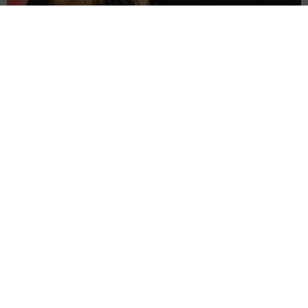
「テッド・ラッソ」の37歳女優 結婚していた「シーズン2で出会
ったの」お相手は番組スタッフ
海外エンタメ
2026.08.08
悲劇的な最期演じた「豊臣兄弟！」女優 モモニンジ
ャー思わせる髪型「見惚れちゃう」しげ→百地霞に
よろず～ニュース編集部
2026.08.08
8月8日は「世界猫の日」愛猫家の「金八」OG女優が
「新宿にゃあ博」に出品…絵のイメージは“3B”の
北村 泰介
2026.08.08
兄弟以外の確執も乗り越えて…目指すは全メンバー再
集結 ロックの殿堂入りのオアシス まさかの企画
海外エンタメ
2026.08.08
86歳の志茂田景樹氏が近影 呼吸器疾患と２つの難治
性疾患で要介護5 訪問介護、看護生活もポジティブ発
信
よろず～ニュース編集部
2026.08.08