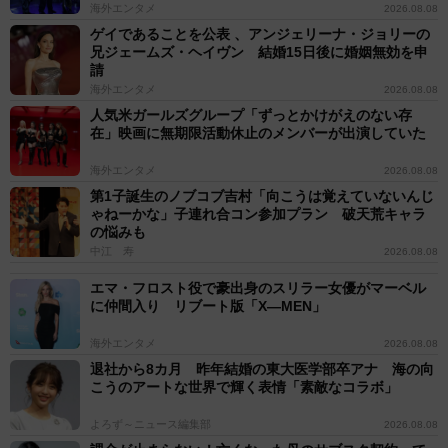
海外エンタメ
2026.08.08
ゲイであることを公表 、アンジェリーナ・ジョリーの
兄ジェームズ・ヘイヴン 結婚15日後に婚姻無効を申
請
海外エンタメ
2026.08.08
人気米ガールズグループ「ずっとかけがえのない存
在」映画に無期限活動休止のメンバーが出演していた
海外エンタメ
2026.08.08
第1子誕生のノブコブ吉村「向こうは覚えていないんじ
ゃねーかな」子連れ合コン参加プラン 破天荒キャラ
の悩みも
中江 寿
2026.08.08
エマ・フロスト役で豪出身のスリラー女優がマーベル
に仲間入り リブート版「X―MEN」
海外エンタメ
2026.08.08
退社から8カ月 昨年結婚の東大医学部卒アナ 海の向
こうのアートな世界で輝く表情「素敵なコラボ」
よろず～ニュース編集部
2026.08.08