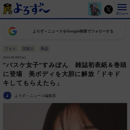
よろず～ニュースをGoogle検索でフォローする
フォト
芸能人
商品
2024.08.06(Tue)
"バスケ女子"すみぽん 雑誌初表紙＆巻頭
に登場 美ボディを大胆に解放「ドキド
キしてもらえたら」
よろず～ニュース編集部