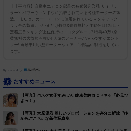
【仕事内容】自動車エアコン部品の各種製造業務 サイドミ
ラーやパワーウィンドウに搭載されている各種モーターの製
造。 または、カーエアコンに使用されているマグネットク
ラッチの製造。 <いまだけ特典&寮費無料> 年間休日125日・
定着度ランキング上位保持のトヨタグループ! 特典40万+寮
費無料の大盤振る舞い! 人気のメーカーだから今すぐエント
リー! 自動車用小型モーターやエアコン部品の製造をしてい
ます。...
Sponsored by
おすすめニュース
【写真】バスケ女子すみぽん 健康美解放にドキッ「必見だ
よっ！」
【写真】大原優乃 麗しいプロポーションを存分に解放〝ゆ
めみごこち〟な新作写真集
【写真】STU48今村美月「ファンの方もびっくりすると思