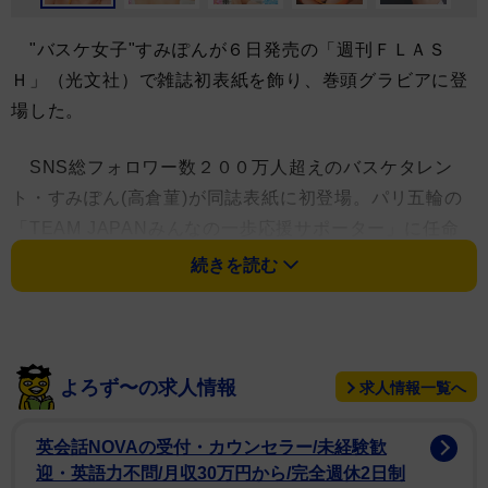
"バスケ女子"すみぽんが６日発売の「週刊ＦＬＡＳ
Ｈ」（光文社）で雑誌初表紙を飾り、巻頭グラビアに登
場した。
SNS総フォロワー数２００万人超えのバスケタレン
ト・すみぽん(高倉菫)が同誌表紙に初登場。パリ五輪の
「TEAM JAPANみんなの一歩応援サポーター」に任命
され、現地で声援を送ったすみぽんが今回、初めての雑
続きを読む
誌表紙を飾った。グラビアではバスケで鍛えた美ボディ
をランジェリー姿で披露している。
すみぽんは2001年8月12日生まれ、愛知県出身。得意
よろず〜の求人情報
求人情報一覧へ
のバスケットボールとダンスをかけ合わせた動画を配信
し、注目を集める。今号に関しては「洋服を脱いでちょ
英会話NOVAの受付・カウンセラー/未経験歓
っとチラ見せ…みたいなショットを撮っていただきまし
迎・英語力不問/月収30万円から/完全週休2日制