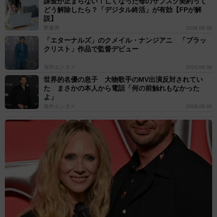
課金が止まらない！亡くなった母のサブスク契約って
どう解除したら？「デジタル終活」が有効【FPが解
説】
夢書房
2026.08.08
「エターナルズ」のクメイル・ナンジアニ 「ブラッ
クリスト」作品で監督デビュー
海外エンタメ
2026.08.08
世界的名優の息子 大物歌手のMV出演反対されてい
た まさかの本人から電話「何の前触れもなかった
よ」
海外エンタメ
2026.08.08