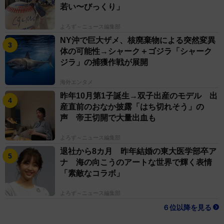
若い〜びっくり」
よろず～ニュース編集部
NY沖で巨大ザメ、核廃棄物による突然変異
体の可能性→シャーク＋ゴジラ「シャーク
ジラ」の捕獲作戦が展開
海外エンタメ
昨年10月第1子誕生→双子出産のモデル 出
産直前のおなか披露「はち切れそう」の
声 帝王切開で大量出血も
よろず～ニュース編集部
退社から8カ月 昨年結婚の東大医学部卒ア
ナ 海の向こうのアートな世界で輝く表情
「素敵なコラボ」
よろず～ニュース編集部
６位以降を見る