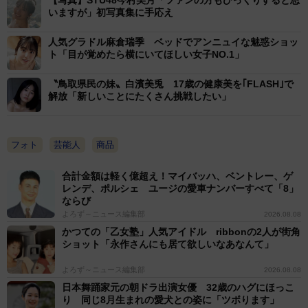
いますが」初写真集に手応え
人気グラドル麻倉瑞季 ベッドでアンニュイな魅惑ショッ
ト「目が覚めたら横にいてほしい女子NO.1」
〝鳥取県民の妹〟白濱美兎 17歳の健康美を｢FLASH｣で
解放「新しいことにたくさん挑戦したい」
フォト
芸能人
商品
合計金額は軽く億超え！マイバッハ、ベントレー、ゲ
レンデ、ポルシェ ユージの愛車ナンバーすべて「8」
ならび
よろず～ニュース編集部
2026.08.08
かつての「乙女塾」人気アイドル ribbonの2人が街角
ショット「永作さんにも居て欲しいなあなんて」
よろず～ニュース編集部
2026.08.08
日本舞踊家元の朝ドラ出演女優 32歳のハグにほっこ
り 同じ8月生まれの愛犬との姿に「ツボります」