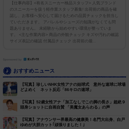
【仕事内容】<有名スニーカー検品スタッフ> 人気ブランド
のスニーカーを扱う軽作業スタッフ募集! 出荷前の商品を確
認し、お客様へ安心して届けるための品質チェックを担当し
ていただきます。 アパレルやシューズの知識がなくても問
題ありません。 未経験から始めやすい環境が整っていま
す。 <主な作業内容> 商品の外観チェック キズや汚れの確認
サイズ表記の確認 付属品チェック 出荷前の最...
Sponsored by
おすすめニュース
【写真】珍しいNHK女性アナの始球式 意外な速球に球場
どよめく ネット反応「86キロの速球」
【写真】52歳女性アナ「加工なしでこの脚の長さ」超絶９
頭身ショットに自画自賛 「美魔女あらわる」の声
【写真】アナウンサー界最高の健康美！名門大出身、白戸
ゆめが大胆カット｢頑張りました！｣