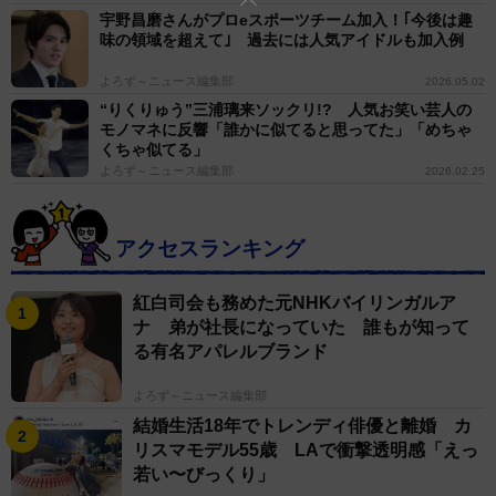
宇野昌磨さんがプロeスポーツチーム加入！｢今後は趣
味の領域を超えて｣ 過去には人気アイドルも加入例
よろず～ニュース編集部
2026.05.02
“りくりゅう”三浦璃来ソックリ!? 人気お笑い芸人の
モノマネに反響「誰かに似てると思ってた」「めちゃ
くちゃ似てる」
よろず～ニュース編集部
2026.02.25
アクセスランキング
紅白司会も務めた元NHKバイリンガルア
ナ 弟が社長になっていた 誰もが知って
る有名アパレルブランド
よろず～ニュース編集部
結婚生活18年でトレンディ俳優と離婚 カ
リスマモデル55歳 LAで衝撃透明感「えっ
若い〜びっくり」