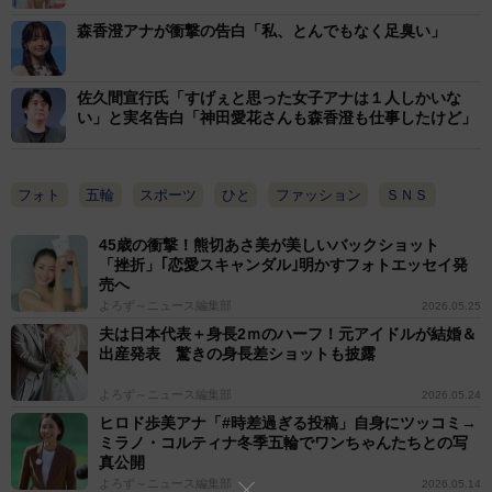
森香澄アナが衝撃の告白「私、とんでもなく足臭い」
佐久間宣行氏「すげぇと思った女子アナは１人しかいな
い」と実名告白「神田愛花さんも森香澄も仕事したけど」
フォト
五輪
スポーツ
ひと
ファッション
ＳＮＳ
45歳の衝撃！熊切あさ美が美しいバックショット
「挫折」｢恋愛スキャンダル｣明かすフォトエッセイ発
売へ
よろず～ニュース編集部
2026.05.25
夫は日本代表＋身長2ｍのハーフ！元アイドルが結婚＆
出産発表 驚きの身長差ショットも披露
よろず～ニュース編集部
2026.05.24
ヒロド歩美アナ「#時差過ぎる投稿」自身にツッコミ→
ミラノ・コルティナ冬季五輪でワンちゃんたちとの写
真公開
よろず～ニュース編集部
2026.05.14