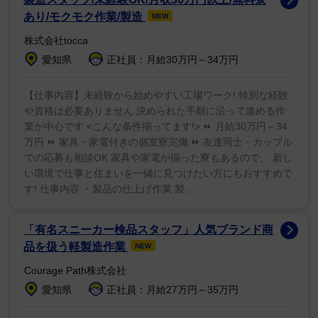
ピックのＮＨＫアナウンサーの人の服が」「見えるのは
あり/モクモク作業/製造
NEW
俺だけ？ｗ」「引きで見ると裸にジャケットみたいｗ」
株式会社tocca
「アナウンサーの人一瞬服着てないんかと思った…ビビ
愛知県
正社員：月給30万円～34万円
った」などの声が上がっていた。
【仕事内容】未経験から始めやすい工場ワーク! 特別な経験
それだけに、この日も中川アナの登場とその服装がネ
や資格は必要ありません 決められた手順に沿って進める作
業が中心です <こんな条件揃ってます!> ⏩ 月給30万円～34
ット上で話題に。「中川安奈アナウンサーの衣装に今夜
万円 ⏩ 家具・家電付きの個室寮完備 ⏩ 友達同士・カップル
も興奮している」「深夜の中川安奈アナは目が覚める」
での応募も相談OK 家具や家電が揃った寮もあるので、 新し
「中川安奈さんの胸元にしか目が…ハーフタイム終わら
い環境で仕事と住まいを一緒に見つけたい方にもおすすめで
ないでくれ！」などの声や、「中川安奈さん！クビにな
す! 仕事内容 ・製品の仕上げ作業 製...
ってなかった！」と再登場を喜ぶ声も上がっていた。
「有名スニーカー検品スタッフ」人気ブランド商
品を扱う軽製造作業
NEW
Courage Path株式会社
愛知県
正社員：月給27万円～35万円