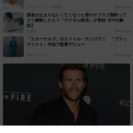
よろず～ニュース編集部
2026.08.08
課金が止まらない！亡くなった母のサブスク契約って
どう解除したら？「デジタル終活」が有効【FPが解
説】
夢書房
2026.08.08
「エターナルズ」のクメイル・ナンジアニ 「ブラッ
クリスト」作品で監督デビュー
海外エンタメ
2026.08.08