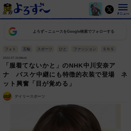
よろず～ニュースをGoogle検索でフォローする
フォト
五輪
スポーツ
ひと
ファッション
ＳＮＳ
2024.07.31(Wed)
「服着てないかと」のNHK中川安奈ア
ナ バスケ中継にも特徴的衣装で登場 ネ
ット興奮「目が覚める」
デイリースポーツ