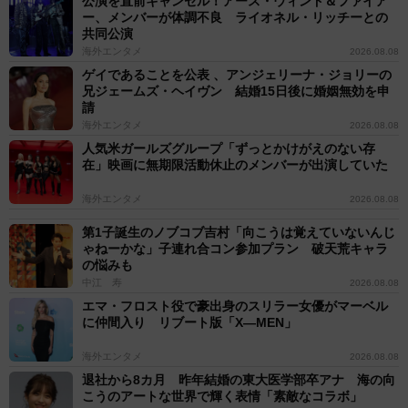
公演を直前キャンセル！アース・ウィンド＆ファイア
ー、メンバーが体調不良 ライオネル・リッチーとの
共同公演
海外エンタメ
2026.08.08
ゲイであることを公表 、アンジェリーナ・ジョリーの
兄ジェームズ・ヘイヴン 結婚15日後に婚姻無効を申
請
海外エンタメ
2026.08.08
人気米ガールズグループ「ずっとかけがえのない存
在」映画に無期限活動休止のメンバーが出演していた
海外エンタメ
2026.08.08
第1子誕生のノブコブ吉村「向こうは覚えていないんじ
ゃねーかな」子連れ合コン参加プラン 破天荒キャラ
の悩みも
中江 寿
2026.08.08
エマ・フロスト役で豪出身のスリラー女優がマーベル
に仲間入り リブート版「X―MEN」
海外エンタメ
2026.08.08
退社から8カ月 昨年結婚の東大医学部卒アナ 海の向
こうのアートな世界で輝く表情「素敵なコラボ」