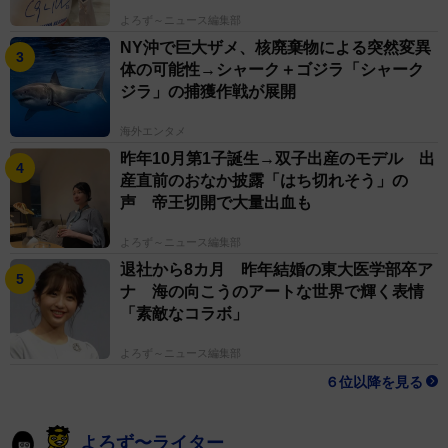
よろず～ニュース編集部
NY沖で巨大ザメ、核廃棄物による突然変異
体の可能性→シャーク＋ゴジラ「シャーク
ジラ」の捕獲作戦が展開
海外エンタメ
昨年10月第1子誕生→双子出産のモデル 出
産直前のおなか披露「はち切れそう」の
声 帝王切開で大量出血も
よろず～ニュース編集部
退社から8カ月 昨年結婚の東大医学部卒ア
ナ 海の向こうのアートな世界で輝く表情
「素敵なコラボ」
よろず～ニュース編集部
６位以降を見る
よろず〜ライター