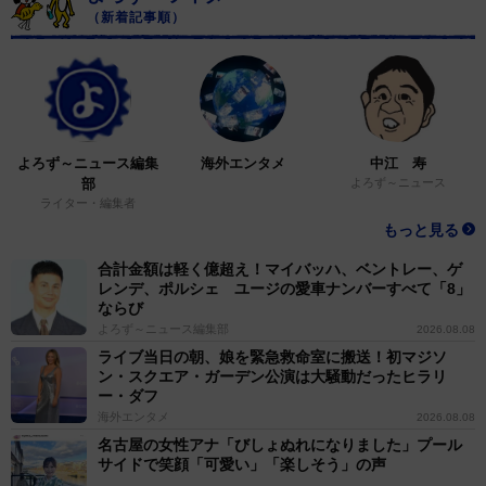
（新着記事順）
よろず～ニュース編集
海外エンタメ
中江 寿
部
よろず～ニュース
ライター・編集者
もっと見る
合計金額は軽く億超え！マイバッハ、ベントレー、ゲ
レンデ、ポルシェ ユージの愛車ナンバーすべて「8」
ならび
よろず～ニュース編集部
2026.08.08
ライブ当日の朝、娘を緊急救命室に搬送！初マジソ
ン・スクエア・ガーデン公演は大騒動だったヒラリ
ー・ダフ
海外エンタメ
2026.08.08
名古屋の女性アナ「びしょぬれになりました」プール
サイドで笑顔「可愛い」「楽しそう」の声