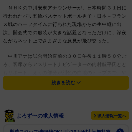
ＮＨＫの中川安奈アナウンサーが、日本時間３１日に
行われたパリ五輪バスケットボール男子・日本－フラン
ス戦のハーフタイムに行われた現場からの生中継に出
演。開会式での服装が大きな話題となっただけに、深夜
ながらネット上でさまざまな意見が飛び交った。
中川アナは試合開始直前の３０日午後１１時５０分ご
ろ、客席からアスリートナビゲーターの内村航平氏とと
もリポート。えりの部分が紺色の白地のトップスで、や
や胸元が開き体のラインが浮き出る衣装で登場した。
続きを読む
さらに午前１時過ぎ、興奮冷めやらぬハーフタイム中
にも同じ場所から再びリポートした。中川アナは２７日
未明に行われた開会式の中継ではベージュのインナーに
よろず〜の求人情報
求人情報一覧へ
白ジャケット姿で登場。光の影響もあってか肌とベージ
ュのインナーが全く同色に見える現象が起こり「オリン
製造スタッフ/未経験OK/月収30万円以上/無料寮