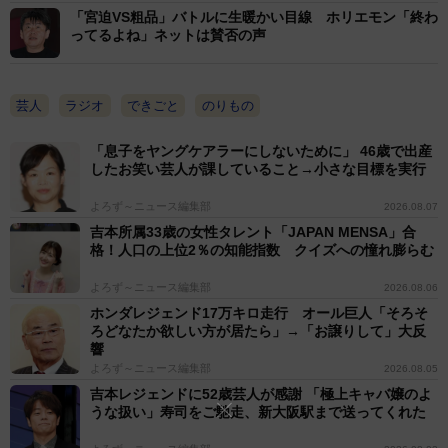
「宮迫VS粗品」バトルに生暖かい目線 ホリエモン「終わ
ってるよね」ネットは賛否の声
芸人
ラジオ
できごと
のりもの
「息子をヤングケアラーにしないために」 46歳で出産
したお笑い芸人が課していること→小さな目標を実行
よろず～ニュース編集部
2026.08.07
吉本所属33歳の女性タレント「JAPAN MENSA」合
格！人口の上位2％の知能指数 クイズへの憧れ膨らむ
よろず～ニュース編集部
2026.08.06
ホンダレジェンド17万キロ走行 オール巨人「そろそ
ろどなたか欲しい方が居たら」→「お譲りして」大反
響
よろず～ニュース編集部
2026.08.05
吉本レジェンドに52歳芸人が感謝 「極上キャバ嬢のよ
うな扱い」寿司をご馳走、新大阪駅まで送ってくれた