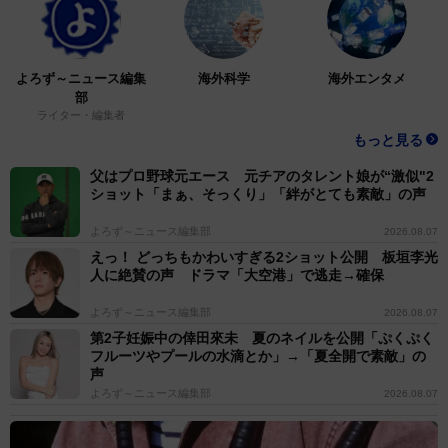
よろず～ニュース編集
海外科学
海外エンタメ
部
ライター・編集者
もっと見る
父はプロ野球元エース 元チアのタレント娘が“激似"2
ショット「まぁ、そっくり」「絆がとても素敵」の声
よろず～ニュース編集部
2026.08.07
えっ！ どっちもかわいすぎる2ショット公開 板垣李光
人に絶賛の声 ドラマ「大空港」で逃走→確保
よろず～ニュース編集部
2026.08.07
第2子妊娠中の倖田來未 夏のネイルを公開「ぷくぷく
フルーツやプールの水滴とか」→「夏全開で素敵」の
声
よろず～ニュース編集部
2026.08.07