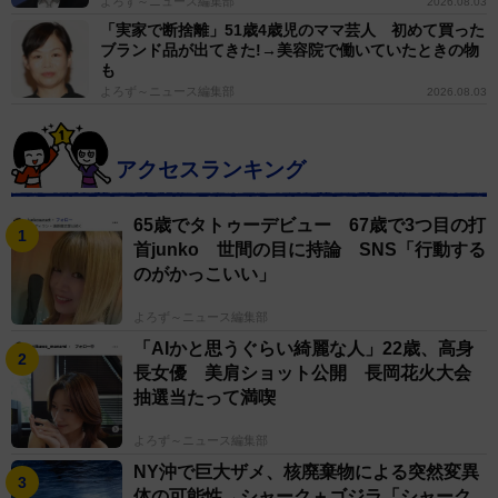
よろず～ニュース編集部
2026.08.03
「実家で断捨離」51歳4歳児のママ芸人 初めて買った
ブランド品が出てきた!→美容院で働いていたときの物
も
よろず～ニュース編集部
2026.08.03
アクセスランキング
65歳でタトゥーデビュー 67歳で3つ目の打
首junko 世間の目に持論 SNS「行動する
のがかっこいい」
よろず～ニュース編集部
「AIかと思うぐらい綺麗な人」22歳、高身
長女優 美肩ショット公開 長岡花火大会
抽選当たって満喫
よろず～ニュース編集部
NY沖で巨大ザメ、核廃棄物による突然変異
体の可能性→シャーク＋ゴジラ「シャーク