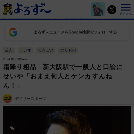
よろず～ニュースをGoogle検索でフォローする
芸人
ラジオ
できごと
のりもの
2024.06.09(Sun)
霜降り粗品 新大阪駅で一般人と口論に
せいや「おまえ何人とケンカすんね
ん！」
デイリースポーツ