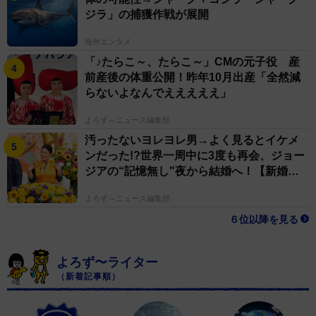
ジラ」の捕獲作戦が展開
海外エンタメ
「♪たらこ～、たらこ～」CMの元子役 産
前産後の体重公開！昨年10月出産「全然減
らないよなんでえええええ」
よろず～ニュース編集部
汚ったないヨレヨレ男→よく見るとイケメ
ンだった!?世界一周中に3度も再会、ジョー
ジアの“記憶無し"夜から結婚へ！【新婚さ
ん】
よろず～ニュース編集部
６位以降を見る
よろず〜ライター
（新着記事順）