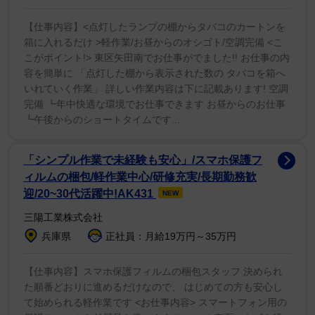
ってねーよ。急いでるんだよ。新幹線の時間なんだよ』
『どこ行くんすか？』『東京だよ』『僕もっすよ。隣乗
【仕事内容】<点灯したランプの棚からタバコのカートンを
箱に入れるだけ >軽作業/お昼からのオシゴト/空調完備 <こ
りましょうよ』って」と負けん気の強さを発揮し、「最
こがポイント!> 東区矢田南でお仕事がでました!! お仕事の内
後は『すみません』みたいな感じで終わったんやけど」
容を簡単に 「点灯した棚から表示された数の タバコを箱へ
と明かした。これにはせいやも爆笑し、「おまえの方が
いれていく作業」 詳しい作業内容は下に記載あります! 空調
完備 ┗年中快適な環境でお仕事できます お昼からのお仕事
ややこしいやんけ！もうスマッシュブラザーズ大乱闘や
┗午後からのショートタイムです...
ん！」と苦言を呈した。
「シンプル作業で未経験も安心」/スマホ保護フ
粗品は今年４月放送のフジテレビ系「酒のツマミにな
ィルムの梱包/軽作業中心/研修充実/長期勤務歓
る話」で元雨上がり決死隊でユーチューバーの宮迫博之
迎/20~30代活躍中!AK431
NEW
を呼び捨てで批判し、「先輩ちゃう！あんなもん」と吐
三陽工業株式会社
き捨てていた。
兵庫県
正社員：月給19万円～35万円
【仕事内容】スマホ保護フィルムの梱包スタッフ 決められ
た順番どおりに進めるだけなので、 はじめての方も安心し
て始められる軽作業です <お仕事内容> スマートフォン用の