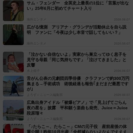
サム・フェンダー 全英史上最長の1位に「言葉が出な
い」25年6月に初めてチャート入り
海外エンタメ
2026.08.07
広がる憶測 アリアナ・グランデが活動休止を自ら説
明 ファンに「今夜は少し本音で話してもいい？」
海外エンタメ
2026.08.07
「泣かない自信ないよ」実家から巣立ってゆく息子を
見守る母親「同じ気持ちです」「泣けてきました」と
反響
水上侑子
2026.08.07
舌がん公表の元劇団四季俳優 クラファンで約300万円
集まる→手術成功 術後経過も報告｢まだまだ最悪です
が｣
よろず～ニュース編集部
2026.08.07
広島出身アイドル「被爆ピアノ」で「見上げてごらん
夜の星を」披露 平和願う楽曲も発売、Juice＝Juice
段原瑠々
よろず～ニュース編集部
2026.08.07
「♪たらこ～、たらこ～」CMの元子役 産前産後の体
重公開！昨年10月出産「全然減らないよなんでえええ