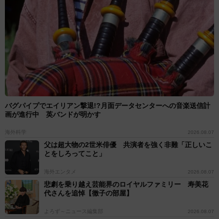
バグパイプでエイリアン撃退!?月面データセンターへの音楽送信計
画が進行中 英バンドが明かす
海外科学
2026.08.07
父は超大物の2世米俳優 共演者を強く非難「正しいこ
とをしろってこと」
海外エンタメ
2026.08.07
悲劇を乗り越え芸能界のロイヤルファミリー 寿美花
代さんを追悼【徹子の部屋】
よろず～ニュース編集部
2026.08.07