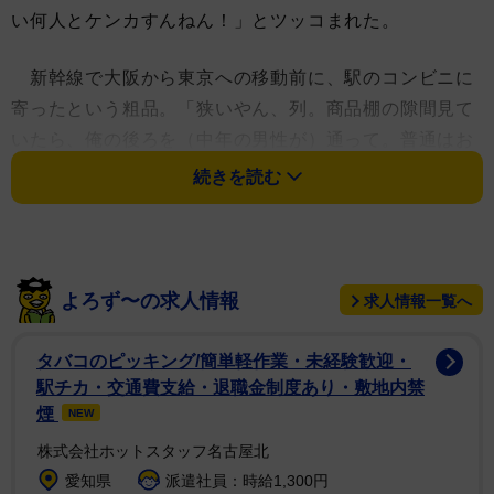
い何人とケンカすんねん！」とツッコまれた。
新幹線で大阪から東京への移動前に、駅のコンビニに
寄ったという粗品。「狭いやん、列。商品棚の隙間見て
いたら、俺の後ろを（中年の男性が）通って。普通はお
互い体引いて『すみません』でええやん。俺はそうした
続きを読む
んやけど、体持っていかれるくらい、ゴン！ゴンゴンゴ
ン！と当たって。当てながら押す、みたいな。譲らん感
じ。それで舌打ちされて」とケンカの経緯を説明した。
よろず〜の求人情報
求人情報一覧へ
続けて「それで早歩きで逃げていったから、一応追い
かけて」と、一歩も譲らない構えを見せ「肩をたたい
タバコのピッキング/簡単軽作業・未経験歓迎・
て、『ちょっとすいませーん、どうされました？』っ
駅チカ・交通費支給・退職金制度あり・敷地内禁
て。そしたら『なんだよ？』って。俺より背高くて、痩
煙
NEW
せてるおじさん。それでお互い手も出さないし、言い合
株式会社ホットスタッフ名古屋北
うだけ、っていう。『いや、ぶつかったんで』『ぶつか
愛知県
派遣社員：時給1,300円