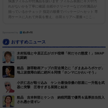
保護フィルムや付属品を扱います フィルム表面にキズや汚
れがないかを丁寧に確認 台紙やクリーナーなどの付属品が
揃っているかチェック 指定の順番でパッケージへセット 専
用ケースに入れて外装を整え、出荷エリアへ運搬 <ここ...
Sponsored by
おすすめニュース
木村拓哉と中居正広がガチ喧嘩「何だその態度！」SMAP
乱闘劇
粗品 謝罪動画アップの宮迫博之に「ざまあみろボケが」
地上波復帰白紙に絶叫＆同情「ホンマにかわいそう」
小沢仁志が殴り込み ケンカ最強俳優の部屋に一升瓶を武
器に突撃 圧巻すぎる展開と結末
粗品 吉本幹部とケンカ 納税問題で優秀＆温厚担当投入
され愚か逆ギレ