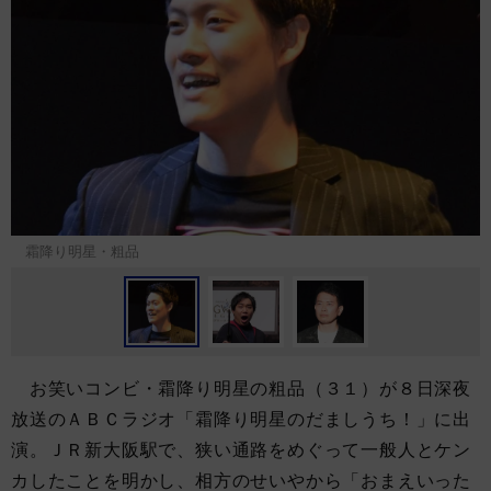
霜降り明星・粗品
お笑いコンビ・霜降り明星の粗品（３１）が８日深夜
放送のＡＢＣラジオ「霜降り明星のだましうち！」に出
演。ＪＲ新大阪駅で、狭い通路をめぐって一般人とケン
カしたことを明かし、相方のせいやから「おまえいった