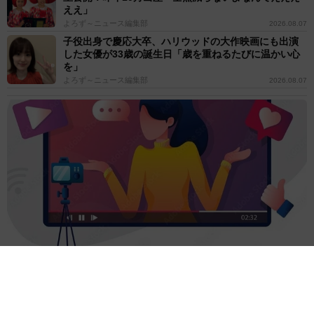
ええ」
よろず～ニュース編集部
2026.08.07
子役出身で慶応大卒、ハリウッドの大作映画にも出演
した女優が33歳の誕生日「歳を重ねるたびに温かい心
を」
よろず～ニュース編集部
2026.08.07
登録者200万人超の人気YouTuber 離婚を発表→すぐに撤回｢離婚
届に勢いで記入してしまった｣
よろず～ニュース編集部
2026.08.07