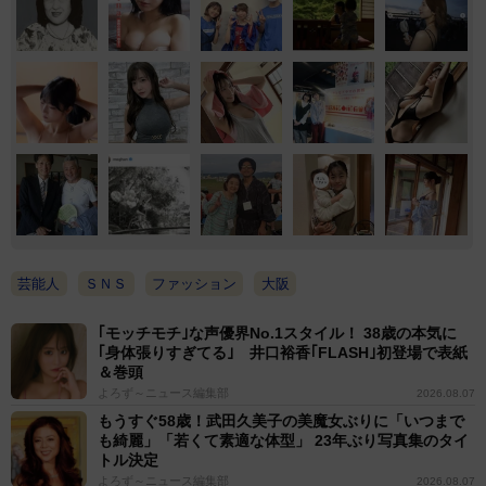
芸能人
ＳＮＳ
ファッション
大阪
｢モッチモチ｣な声優界No.1スタイル！ 38歳の本気に
｢身体張りすぎてる｣ 井口裕香｢FLASH｣初登場で表紙
＆巻頭
よろず～ニュース編集部
2026.08.07
もうすぐ58歳！武田久美子の美魔女ぶりに「いつまで
も綺麗」「若くて素適な体型」 23年ぶり写真集のタイ
トル決定
よろず～ニュース編集部
2026.08.07