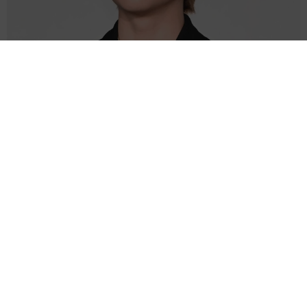
えっ！ どっちもかわいすぎる2ショット公開 板垣李光人に絶賛の
声 ドラマ「大空港」で逃走→確保
よろず～ニュース編集部
2026.08.07
バグパイプでエイリアン撃退!?月面データセンターへ
の音楽送信計画が進行中 英バンドが明かす
海外科学
2026.08.07
悲劇を乗り越え芸能界のロイヤルファミリー 寿美花
代さんを追悼【徹子の部屋】
よろず～ニュース編集部
2026.08.07
サム・フェンダー 全英史上最長の1位に「言葉が出な
い」25年6月に初めてチャート入り
海外エンタメ
2026.08.07
広がる憶測 アリアナ・グランデが活動休止を自ら説
明 ファンに「今夜は少し本音で話してもいい？」