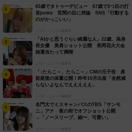
65歳でタトゥーデビュー 67歳で3つ目の打
首junko 世間の目に持論 SNS「行動する
のがかっこいい」
よろず～ニュース編集部
「AIかと思うぐらい綺麗な人」22歳、高身
長女優 美肩ショット公開 長岡花火大会
抽選当たって満喫
よろず～ニュース編集部
「♪たらこ～、たらこ～」CMの元子役 産
前産後の体重公開！昨年10月出産「全然減
らないよなんでえええええ」
よろず～ニュース編集部
名門大でミスキャンパスのTBS「サンモ
ニ」アナ 夜の街でオフショット公開
→「ノースリーブ、細〜、可愛い」
よろず～ニュース編集部