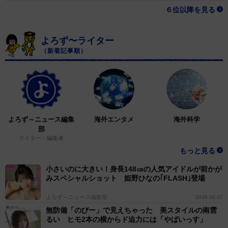
６位以降を見る
よろず〜ライター
（新着記事順）
よろず～ニュース編集
海外エンタメ
海外科学
部
ライター・編集者
もっと見る
小さいのに大きい！身長148㎝の人気アイドルが前かが
みスペシャルショット 姫野ひなの｢FLASH｣登場
よろず～ニュース編集部
2026.08.07
無防備「のびー」で見えちゃった 美スタイルの南雲
るい ヒモ2本の横からド迫力には「やばいっす」