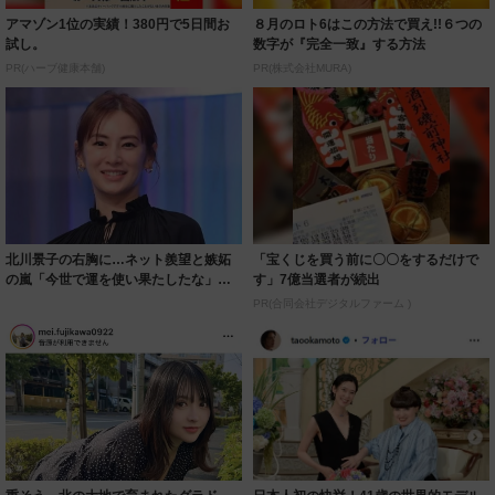
アマゾン1位の実績！380円で5日間お
８月のロト6はこの方法で買え!!６つの
試し。
数字が『完全一致』する方法
PR(ハーブ健康本舗)
PR(株式会社MURA)
北川景子の右胸に…ネット羨望と嫉妬
「宝くじを買う前に〇〇をするだけで
の嵐「今世で運を使い果たしたな」
す」7億当選者が続出
「ガッツリ行っ...
PR(合同会社デジタルファーム )