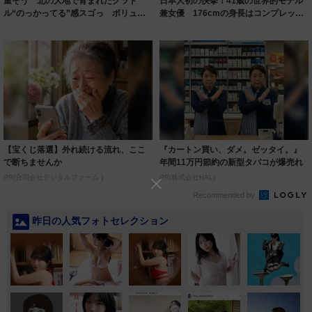
重そう 北の大地で育まれたグラド
日本人初の快挙！41歳の世界的モデル
ル“のっかってる”感スゴっ ボリュー
兼女優 176cmの身長はコンプレック
ミー連発「ア...
スだっ...
【宝くじ落選】外れ続ける流れ、ここ
『カートン買い、ダメ。ゼッタイ。』
で断ちませんか
年間11万円節約の新型タバコが爆売れ
PR(合同会社デジタルファーム )
PR(株式会社HAL)
Recommended by
昨日の人気フォトセレクション