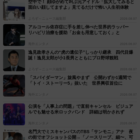
空中で！ 顔ゆがめて叫ぶ元アイドル「拡大してみると
面白い顔してますよ」見てるだけで怖い人生初体験
よろず～ニュース編集部
2026.08.07
アルコール依存症に手を差し伸べた世界的ラッパー
リハビリ治療を援助「お金も用意しておく」と
海外エンタメ
2026.08.07
逸見政孝さんの“虎の遺伝子”しっかり継承 四代目爆
誕！逸見太郎が小1長男とともにプロ野球観戦
よろず～ニュース編集部
2026.08.07
「スパイダーマン」旋風やまず 公開わずか1週間で
「トイ・ストーリー5」抜いた 世界興収首位に
海外エンタメ
2026.08.07
公演を「人事上の問題」で直前キャンセル ビジュア
ルでも魅せる米ロックバンド 詳細は明かされず
海外エンタメ
2026.08.07
名門大でミスキャンパスのTBS「サンモニ」アナ 夜
の街でオフショット公開→「ノースリーブ、細〜、可