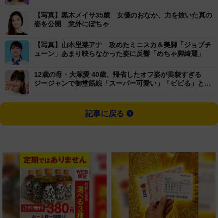
【写真】黒木メイサ35歳 女優のおなか、力を抜いた真の
姿を公開 意外にぽちゃ
【写真】山本里菜アナ 攻めたミニスカ＆美脚「ジョブチ
ューン」あまり映らなかった姿に反響「めちゃ脚綺麗」
12歳の母・大塚愛 40歳、帰省したオフ姿が美貌すぎる
ジージャンで御堂筋線「スーパー可愛い」「ビビる」と反
響
記事に戻る