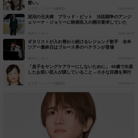
愛い」
よろず～ニュース編集部
2026.08.07
泥沼の元夫婦 ブラッド・ピット 法廷闘争のアンジ
ェリーナ・ジョリーに映画収入の開示要求していた
海外エンタメ
2026.08.07
ギタリストが入れ替わり続けるレジェンド歌手 全米
ツアー最終日はブルース界のベテランが登場
海外エンタメ
2026.08.07
「息子をヤングケアラーにしないために」 46歳で出産
したお笑い芸人が課していること→小さな目標を実行
よろず～ニュース編集部
2026.08.07