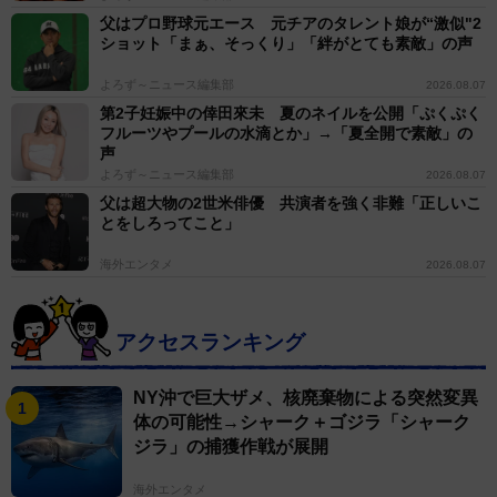
父はプロ野球元エース 元チアのタレント娘が“激似"2
ショット「まぁ、そっくり」「絆がとても素敵」の声
よろず～ニュース編集部
2026.08.07
第2子妊娠中の倖田來未 夏のネイルを公開「ぷくぷく
フルーツやプールの水滴とか」→「夏全開で素敵」の
声
よろず～ニュース編集部
2026.08.07
父は超大物の2世米俳優 共演者を強く非難「正しいこ
とをしろってこと」
海外エンタメ
2026.08.07
アクセスランキング
NY沖で巨大ザメ、核廃棄物による突然変異
体の可能性→シャーク＋ゴジラ「シャーク
ジラ」の捕獲作戦が展開
海外エンタメ