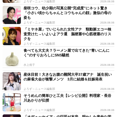
よろず～ニュース編集部
2026.08.06
柴咲コウ、幼少期の写真公開“完成度”にネット驚き
「小さい頃からちゃんとコウちゃんの顔」激似の母の
姿も
よろず～ニュース編集部
2026.08.06
「ミヤネ屋」でいじられた女性アナ 頸動脈エコー検
査受けた→いよいよアラ還 脳梗塞や心筋梗塞のリス
クを
よろず～ニュース編集部
2026.08.06
食べても大丈夫？ラーメン屋で出てきた“青いにんに
く"のすりおろしにSNS騒然
水上侑子
2026.08.06
産休目前！大きなお腹の難関大卒37歳アナ 誕生祝い
の麻雀大会が衝撃メンツ 3月に結婚＆妊娠発表
よろず～ニュース編集部
2026.08.06
そうめんの簡単ひと工夫【レシピ公開】料理家・長谷
川あかりが伝授
よろず～ニュース編集部
2026.08.06
「オデュッセイア」の巨匠が本音 明かした意外な苦