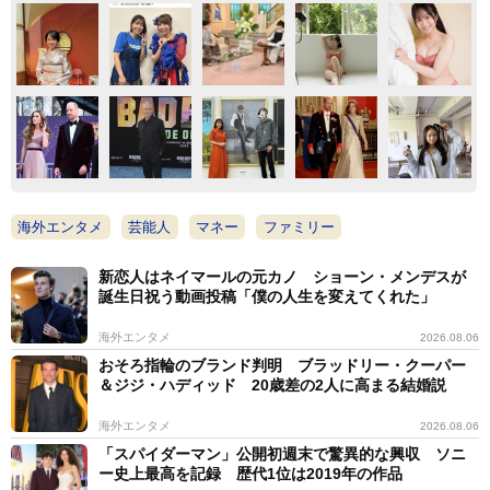
海外エンタメ
芸能人
マネー
ファミリー
新恋人はネイマールの元カノ ショーン・メンデスが
誕生日祝う動画投稿「僕の人生を変えてくれた」
海外エンタメ
2026.08.06
おそろ指輪のブランド判明 ブラッドリー・クーパー
＆ジジ・ハディッド 20歳差の2人に高まる結婚説
海外エンタメ
2026.08.06
「スパイダーマン」公開初週末で驚異的な興収 ソニ
ー史上最高を記録 歴代1位は2019年の作品