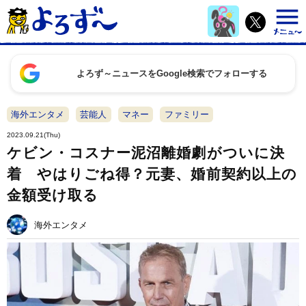
よろず～ニュースをGoogle検索でフォローする
海外エンタメ
芸能人
マネー
ファミリー
2023.09.21(Thu)
ケビン・コスナー泥沼離婚劇がついに決
着 やはりごね得？元妻、婚前契約以上の
金額受け取る
海外エンタメ