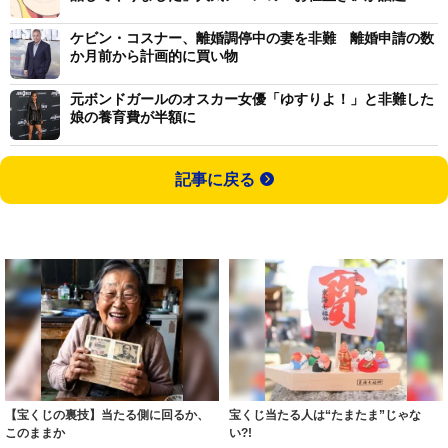
ケビン・コスナー、離婚調停中の妻を非難 離婚申請の数
か月前から計画的に買い物
元ボンドガールのオスカー女優「ゆすりよ！」と非難した
娘の養育費が半額に
記事に戻る
【宝くじの裏技】当たる側に回るか、
宝くじ当たる人は“たまたま”じゃな
このままか
い?!