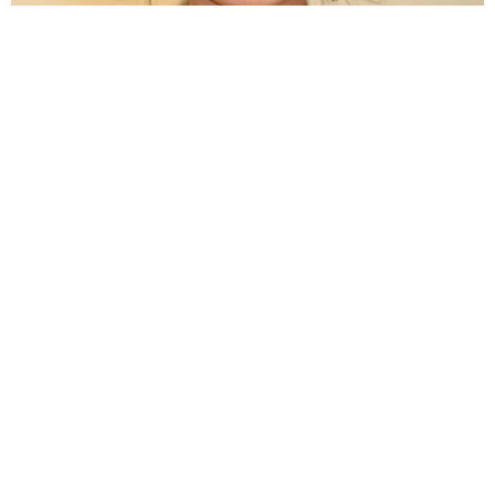
活動休止でホテル＆飲食店で勤務 子役から活躍する女優が32歳
に 朝ドラ「スカーレット」戸田恵梨香の妹役
よろず～ニュース編集部
2026.08.06
卵巣嚢腫摘出のインフルエンサー 術後の詳しい検査
の結果を報告 コスプレ姿にファン「驚きの回復力!!」
よろず～ニュース編集部
2026.08.06
＝LOVE大谷映美里、ぴったりニットでぱっくん＆チュ
ルチュル 真正面アングルで朝から「みそきん」堪能
よろず～ニュース編集部
2026.08.06
世界で活躍する「極妻」出演俳優 亡くなった大物作
曲家との思い出 生徒会長務めた高校の校歌手がける
よろず～ニュース編集部
2026.08.06
認知症ケアに“音”の可能性 40Hzのリズムで脳に刺
激、介護現場で続く新たな挑戦
田中 靖
2026.08.06