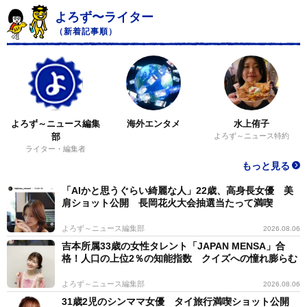
よろず〜ライター
（新着記事順）
よろず～ニュース編集
海外エンタメ
水上侑子
部
よろず～ニュース特約
ライター・編集者
もっと見る
「AIかと思うぐらい綺麗な人」22歳、高身長女優 美
肩ショット公開 長岡花火大会抽選当たって満喫
よろず～ニュース編集部
2026.08.06
吉本所属33歳の女性タレント「JAPAN MENSA」合
格！人口の上位2％の知能指数 クイズへの憧れ膨らむ
よろず～ニュース編集部
2026.08.06
31歳2児のシンママ女優 タイ旅行満喫ショット公開