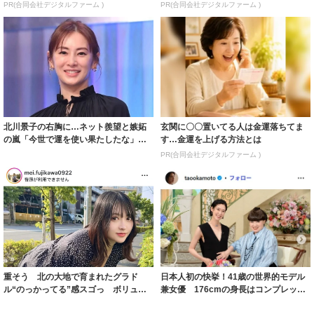
PR(合同会社デジタルファーム )
PR(合同会社デジタルファーム )
北川景子の右胸に…ネット羨望と嫉妬
玄関に〇〇置いてる人は金運落ちてま
の嵐「今世で運を使い果たしたな」
す…金運を上げる方法とは
「ガッツリ行っ...
PR(合同会社デジタルファーム )
重そう 北の大地で育まれたグラド
日本人初の快挙！41歳の世界的モデル
ル“のっかってる”感スゴっ ボリュー
兼女優 176cmの身長はコンプレック
ミー連発「ア...
スだっ...