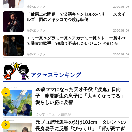
海外エンタメ
2026.08.06
「健康上の問題」で公演キャンセルのハリー・スタイ
ルズ 雨のメキシコで今度は転倒
海外エンタメ
2026.08.06
エミー賞＆グラミー賞＆アカデミー賞＆トニー賞すべ
て受賞の歌手 96歳で死去したレジェンド演じる
海外エンタメ
2026.08.06
アクセスランキング
30歳ママになった天才子役「渡鬼」日向
子 昨夏誕生の息子に「大きくなってる」
愛らしい姿に反響
よろず～ニュース編集部
元プロ野球選手の父は181cm タレントの
長身息子に反響「びっくり」「背が高すぎ