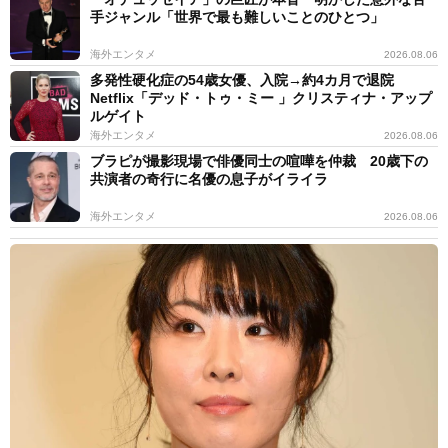
手ジャンル「世界で最も難しいことのひとつ」
海外エンタメ
2026.08.06
多発性硬化症の54歳女優、入院→約4カ月で退院
Netflix「デッド・トゥ・ミー 」クリスティナ・アップ
ルゲイト
海外エンタメ
2026.08.06
ブラピが撮影現場で俳優同士の喧嘩を仲裁 20歳下の
共演者の奇行に名優の息子がイライラ
海外エンタメ
2026.08.06