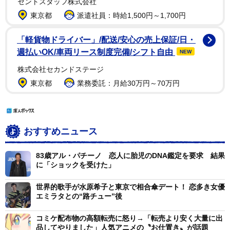
セントスタッフ株式会社
東京都
派遣社員：時給1,500円～1,700円
「軽貨物ドライバー」/配送/安心の売上保証/日・
週払いOK/車両リース制度完備/シフト自由
NEW
株式会社セカンドステージ
東京都
業務委託：月給30万円～70万円
おすすめニュース
83歳アル・パチーノ 恋人に胎児のDNA鑑定を要求 結果
に「ショックを受けた」
世界的歌手が水原希子と東京で相合傘デート！ 恋多き女優
エミラタとの“路チュー”後
コミケ配布物の高額転売に怒り→「転売より安く大量に出
品してやりました」人気アニメの〝お仕置き〟が話題