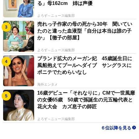
る」母162cm 姉は声優
よろず～ニュース編集部
売れっ子作家の母の死から30年 聞いてい
たのと違った血液型「自分は本当は誰の子
か」【徹子の部屋】
よろず～ニュース編集部
ブランド拡大のメーガン妃 45歳誕生日に
風船抱えてプールへダイブ サングラスに
ポニテでためらいなし
海外エンタメ
16歳デビュー「それなりに」CMで一世風靡
の女優65歳 50歳で孫誕生の元五輪代表と
花火大会 カズ息子の師匠
よろず～ニュース編集部
６位以降を見る