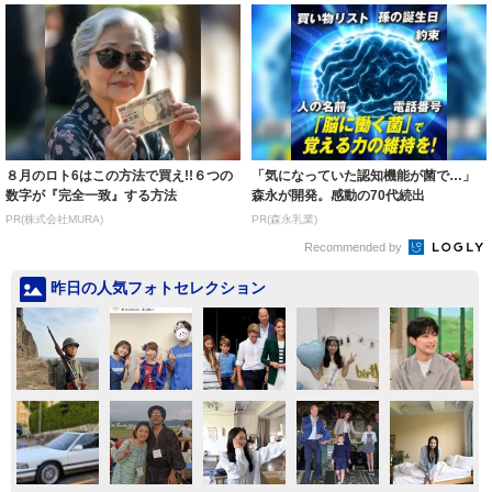
８月のロト6はこの方法で買え!!６つの
「気になっていた認知機能が菌で…」
数字が『完全一致』する方法
森永が開発。感動の70代続出
PR(株式会社MURA)
PR(森永乳業)
Recommended by
昨日の人気フォトセレクション