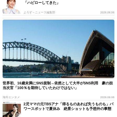
「ハピローしてきた」
よろず～ニュース編集部
2026.08.06
世界初、16歳未満にSNS規制→依然として大半がSNS利用 豪の担
当次官「100％を期待していたわけではない」
海外エンタメ
2026.08.06
2児ママの元TBSアナ「得るものあれば失うものも」パ
ワースポットで夏休み 絶景ショットも予想外の事態