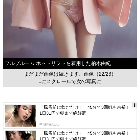
フルブルーム ホットリフトを着用した柏木由紀
まだまだ画像は続きます。画像（22/23）
↓にスクロールで次の写真に
「風俗前に飲むだけ！」45分で3回戦も余裕！
1日31円で朝まで絶好調
Ads
by
PR(健商株式会社)
logly
「風俗前に飲むだけ！」45分で3回戦も余裕！
1日31円で朝まで絶好調