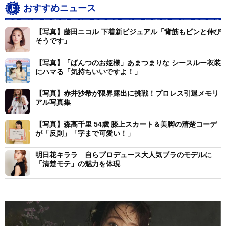
おすすめニュース
【写真】藤田ニコル 下着新ビジュアル「背筋もピンと伸び
そうです」
【写真】「ぱんつのお姫様」あまつまりな シースルー衣装
にハマる「気持ちいいですよ！」
【写真】赤井沙希が限界露出に挑戦！プロレス引退メモリ
アル写真集
【写真】森高千里 54歳 膝上スカート＆美脚の清楚コーデ
が「反則」「字まで可愛い！」
明日花キララ 自らプロデュース大人気ブラのモデルに
「清楚モテ」の魅力を体現