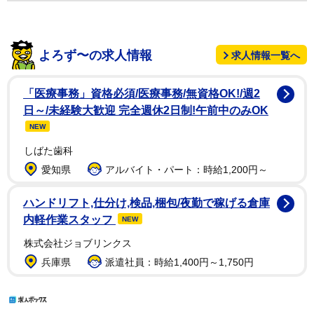
よろず〜の求人情報
求人情報一覧へ
「医療事務」資格必須/医療事務/無資格OK!/週2
日～/未経験大歓迎 完全週休2日制!午前中のみOK
NEW
しばた歯科
愛知県
アルバイト・パート：時給1,200円～
ハンドリフト,仕分け,検品,梱包/夜勤で稼げる倉庫
内軽作業スタッフ
NEW
株式会社ジョブリンクス
兵庫県
派遣社員：時給1,400円～1,750円