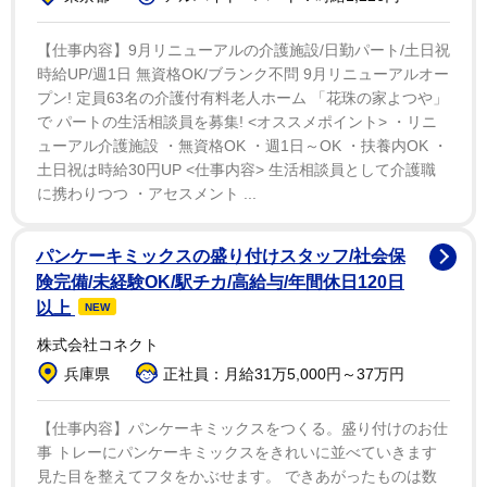
いたくなった？」のタイトル文字は直筆で、しゃべって
いる口元の近くに配置したいとデザインされた。
【仕事内容】9月リニューアルの介護施設/日勤パート/土日祝
時給UP/週1日 無資格OK/ブランク不問 9月リニューアルオー
プン! 定員63名の介護付有料老人ホーム 「花珠の家よつや」
撮影は神奈川・湘南で２泊３日のオールロケ。夏のビ
で パートの生活相談員を募集! <オススメポイント> ・リニ
ーチはもちろん、ヨットハーバーやテニスコート、旅館
ューアル介護施設 ・無資格OK ・週1日～OK ・扶養内OK ・
＆お風呂、プール＆サウナ、邸宅など、さまざまなロケ
土日祝は時給30円UP <仕事内容> 生活相談員として介護職
ーションで構成された。エッセイにも初挑戦。長文の6
に携わりつつ ・アセスメント ...
つのエッセイは「宮崎」「友達」「家族」「お洋服」
「恋」「人生の転機」をテーマに独特の感性でつづられ
パンケーキミックスの盛り付けスタッフ/社会保
険完備/未経験OK/駅チカ/高給与/年間休日120日
た。
以上
NEW
愛甲は「初めての写真集。“自然体でありのまま”とい
株式会社コネクト
うテーマで撮影しました。化粧もほぼせず、肩の力を抜
兵庫県
正社員：月給31万5,000円～37万円
いて。なるべく普段の私に近い形で。これまで見せられ
【仕事内容】パンケーキミックスをつくる。盛り付けのお仕
なかった表情がたくさん記録されていると思います。自
事 トレーにパンケーキミックスをきれいに並べていきます
分でも見たことのない表情が写っていたりして、“私って
見た目を整えてフタをかぶせます。 できあがったものは数