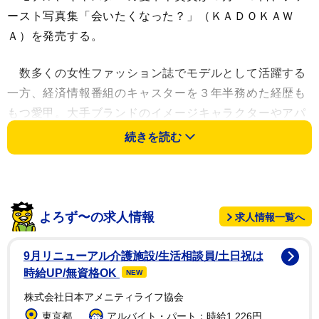
ースト写真集「会いたくなった？」（ＫＡＤＯＫＡＷ
Ａ）を発売する。
数多くの女性ファッション誌でモデルとして活躍する
一方、経済情報番組のキャスターを３年半務めた経歴も
もつ愛甲。大手ブランドのイメージキャラクターやアパ
レルメーカーのウェブＣＭ、コラボ商品のプロデュース
続きを読む
など活躍の幅を広げている中、初写真集は〝自然体であ
りのまま〟をコンセプトに、撮影時３０歳の姿がそのま
ま収められた。
よろず〜の求人情報
求人情報一覧へ
モデルの表情とはまた違った一面を披露。ランジェリ
ーや水着では初めてのグラビアにも挑戦。同性も憧れる
9月リニューアル介護施設/生活相談員/土日祝は
引き締まった〝艶やかボディ〟が解放された。楽しそう
時給UP/無資格OK
NEW
な笑顔が印象的な表紙は自身がセレクト。３０歳の大人
株式会社日本アメニティライフ協会
の女性へと成長した姿を黒ランジェリー姿で表現。「会
東京都
アルバイト・パート：時給1,226円