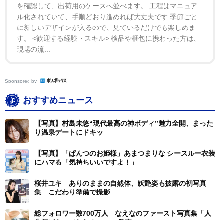
こういう顔だっけ”と。この写真集が世に出ることは正直
を確認して、出荷用のケースへ並べます。 工程はマニュア
かなりドキドキしています。皆さんの反応がとても気に
ル化されていて、手順どおり進めれば大丈夫です 季節ごと
に新しいデザインが入るので、見ているだけでも楽しめま
なるところです。なんとなく二泊三日の旅行に一緒に行
す。 <歓迎する経験・スキル> 検品や梱包に携わった方は、
ったような感覚になっていただける写真集かと思いま
現場の流...
す。普段よりも近い距離でいろんな角度の私を知ってほ
しいなと思います。新しい誰かと出会う時ってドキドキ
Sponsored by
しますよね。そんな感覚で写真集も見ていただけたら嬉
しいです」とコメントを寄せた。
おすすめニュース
【写真】村島未悠“現代最高の神ボディ”魅力全開、まった
愛甲千笑美（あいこう・ちえみ）は１９９１年１１月
り温泉デートにドキッ
６日生まれ、宮崎県出身。「CLASSY.」（光文社）、
「美人百花」（角川春樹事務所）、「VOCE」（講談
【写真】「ぱんつのお姫様」あまつまりな シースルー衣装
にハマる「気持ちいいですよ！」
社）、「and GIRL」（DONUTS）、「MAQUIA」（集
英社）、「美的」（小学館）など、数々の女性ファッシ
桜井ユキ ありのままの自然体、妖艶姿も披露の初写真
集 こだわり準備で撮影
ョン誌・ビューティー誌にレギュラー出演。人気アパレ
ルブランドモデルをはじめ、「ビジネスクリック」
総フォロワー数700万人 なえなのファースト写真集「人