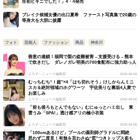
（TBS）で３年半キャスターとして出演するなど、広告
生初ビキニでした！」4・4発売
やテレビなど幅広いメディアで活躍。特技は韓国語と英
ブレイク候補女優の出口夏希 ファースト写真集で20歳の
語と中国語。
等身大を大胆に披露
フォト
芸能人
ファッション
商品
神奈川
善意の連鎖！福岡で梨の盗難被害→支援受ける→熊本
で炊きだし ダレノガレ明美の700食配布に強力助っ人
よろず～ニュース編集部
2026.08.09
むっちむち“Ｉ超”×4「はち切れそう」けしからんミニ
スカ＆絶対領域のホグワーツ 宇佐美りな裏垢4人衆で
お楽しみ
よろず～ニュース編集部
2026.08.08
「前も後ろもとんでもない」むにゅっとハミ出し 東
雲うみ「SPA!」透け感アリの極小衣装
よろず～ニュース編集部
2026.08.08
「100cmあるけど」プールの薬剤師グラドルに悶絶
思わず二度見！有無を言わさぬ“窓”つきトップス姿も