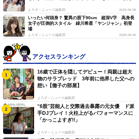
よろず～ニュース編集部
2026.08.08
1/12
いったい何頭身？ 驚異の股下90cm 超深V字 高身長
女子が圧倒的スタイル 緑川希星「ヤンジャン」初登
愛甲千笑美1st写真集「会いたくなった？」表紙 (C)KADOKAWA (C)テン
場
カラット 撮影・花村克彦
よろず～ニュース編集部
2026.08.08
アクセスランキング
16歳で正体を隠してデビュー！両親は超大
物のサラブレッド 3年前に他界した父への
想い【徹子の部屋】
よろず～ニュース編集部
“6股”芸能人と交際過去暴露の元女優 ド派
手DJプレイ！火柱上がるパフォーマンスに
「かっこよすぎ!!」
よろず～ニュース編集部