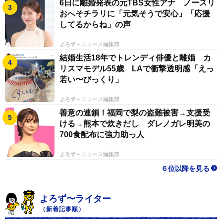
6日に離婚発表の元TBS女性アナ ノースリ
おへそチラリに「元気そうで安心」「応援
してるからね」の声
よろず～ニュース編集部
2/12
結婚生活18年でトレンディ俳優と離婚 カ
リスマモデル55歳 LAで衝撃透明感「えっ
愛甲千笑美1st写真集「会いたくなった？」より (C)KADOKAWA (C)テン
カラット 撮影・花村克彦
若い〜びっくり」
よろず～ニュース編集部
善意の連鎖！福岡で梨の盗難被害→支援受
ける→熊本で炊きだし ダレノガレ明美の
700食配布に強力助っ人
よろず～ニュース編集部
６位以降を見る
よろず〜ライター
（新着記事順）