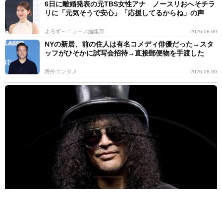
6日に離婚発表の元TBS女性アナ ノースリおへそチラ
リに「元気そうで安心」「応援してるからね」の声
よろず～ニュース編集部
2026.08.09
NYの新居、前の住人は有名コメディ俳優だった→スタ
ッフがひそかに試写会招待→直接郵便物を手渡した
海外エンタメ
2026.08.09
シルクハットがトレードマークのミュージシャン 世界的ロックバ
ンドのツアー後はソロ活動