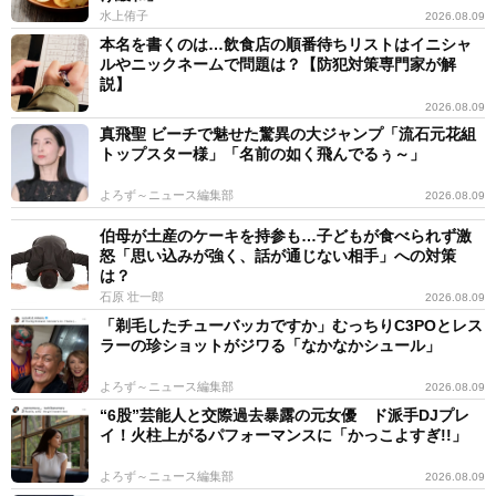
水上侑子
2026.08.09
本名を書くのは…飲食店の順番待ちリストはイニシャ
ルやニックネームで問題は？【防犯対策専門家が解
説】
2026.08.09
真飛聖 ビーチで魅せた驚異の大ジャンプ「流石元花組
トップスター様」「名前の如く飛んでるぅ～」
よろず～ニュース編集部
2026.08.09
伯母が土産のケーキを持参も…子どもが食べられず激
怒「思い込みが強く、話が通じない相手」への対策
は？
石原 壮一郎
2026.08.09
「剃毛したチューバッカですか」むっちりC3POとレス
ラーの珍ショットがジワる「なかなかシュール」
よろず～ニュース編集部
2026.08.09
“6股”芸能人と交際過去暴露の元女優 ド派手DJプレ
イ！火柱上がるパフォーマンスに「かっこよすぎ!!」
よろず～ニュース編集部
2026.08.09