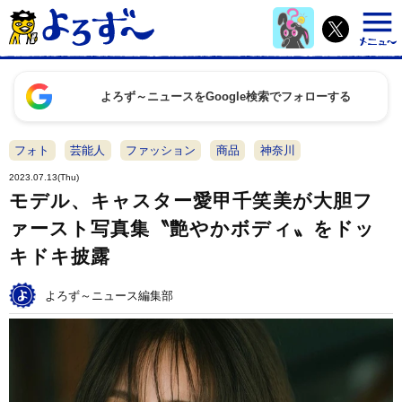
よろず～ニュースをGoogle検索でフォローする
フォト
芸能人
ファッション
商品
神奈川
2023.07.13(Thu)
モデル、キャスター愛甲千笑美が大胆フ
ァースト写真集〝艶やかボディ〟をドッ
キドキ披露
よろず～ニュース編集部