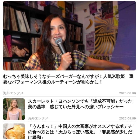
むっちゃ美味しそうなチーズバーガーなんですが！人気米歌姫 重
要なパフォーマンス後のルーティーンが明らかに！
海外エンタメ
2026.08.09
スカーレット・ヨハンソンでも「達成不可能」だった
美の基準 感じていた外見への強いプレッシャー
海外エンタメ
2026.08.09
「うんまっ！」中国人の大富豪がオススメするポテチ
の食べ方とは「天ぷらっぽい感覚」「罪悪感が少しだ
け緩和」