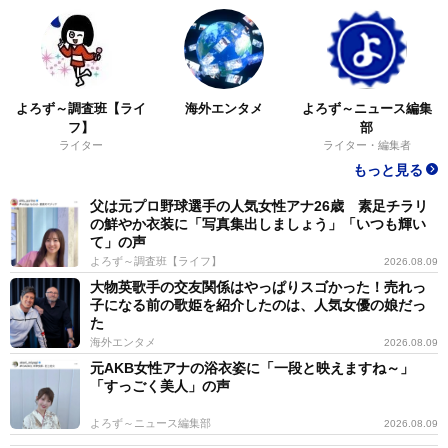
よろず～調査班【ライ
海外エンタメ
よろず～ニュース編集
フ】
部
ライター
ライター・編集者
もっと見る
父は元プロ野球選手の人気女性アナ26歳 素足チラリ
の鮮やか衣装に「写真集出しましょう」「いつも輝い
て」の声
よろず～調査班【ライフ】
2026.08.09
大物英歌手の交友関係はやっぱりスゴかった！売れっ
子になる前の歌姫を紹介したのは、人気女優の娘だっ
た
海外エンタメ
2026.08.09
元AKB女性アナの浴衣姿に「一段と映えますね～」
「すっごく美人」の声
よろず～ニュース編集部
2026.08.09