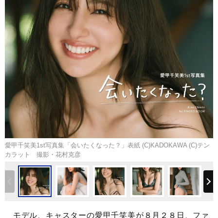
愛甲千笑美1st写真集「会いたくなった？」表紙 (C)KADOKAWA (C)テン
カラット 撮影・花村克彦
モデル、キャスターの愛甲千笑美が８月２８日、ファ