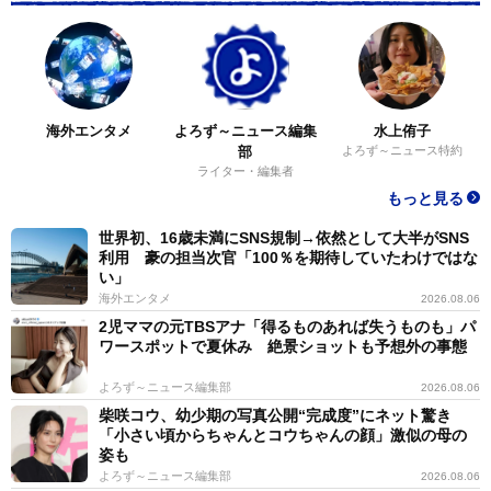
海外エンタメ
よろず～ニュース編集
水上侑子
部
よろず～ニュース特約
ライター・編集者
もっと見る
世界初、16歳未満にSNS規制→依然として大半がSNS
利用 豪の担当次官「100％を期待していたわけではな
い」
海外エンタメ
2026.08.06
2児ママの元TBSアナ「得るものあれば失うものも」パ
ワースポットで夏休み 絶景ショットも予想外の事態
よろず～ニュース編集部
2026.08.06
柴咲コウ、幼少期の写真公開“完成度”にネット驚き
「小さい頃からちゃんとコウちゃんの顔」激似の母の
姿も
よろず～ニュース編集部
2026.08.06