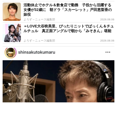
活動休止でホテル＆飲食店で勤務 子役から活躍する
女優が32歳に 朝ドラ「スカーレット」戸田恵梨香の
妹役
よろず～ニュース編集部
2026.08.06
＝LOVE大谷映美里、ぴったりニットでぱっくん＆チュ
ルチュル 真正面アングルで朝から「みそきん」堪能
よろず～ニュース編集部
2026.08.06
世界で活躍する「極妻」出演俳優 亡くなった大物作曲家との思い
出 生徒会長務めた高校の校歌手がける