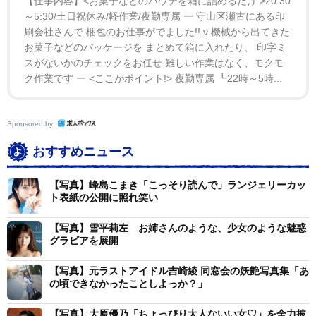
【仕事内容】<お菓子などのパウチを箱に詰めるだけ >20:30
～5:30/土日祝休み/軽作業/夜勤専属 ー 守山区瀬古にある印
刷会社さんで 梱包のお仕事がでました!! ν 機械から出てきた
お菓子などのパッケージを まとめて箱に入れたり、 印字ミ
スがないかのチェックをお任せ 難しい作業はなく、モクモ
ク作業です ー <ここがポイント!> 夜勤専属 ┗22時～5時...
Sponsored by
おすすめニュース
【写真】峰島こまき「こっそり読んで」ランジェリーカッ
ト表紙の公開に照れ笑い
【写真】雪平莉左 お姉さんのような、少女のような魅惑
グラビアを展開
【写真】元ラストアイドル吉崎綾 同窓会の妖艶写真集「あ
の頃できなかったことしよっか？」
【写真】大原優乃「ちょっぴり大人ないい女♡」を全力披