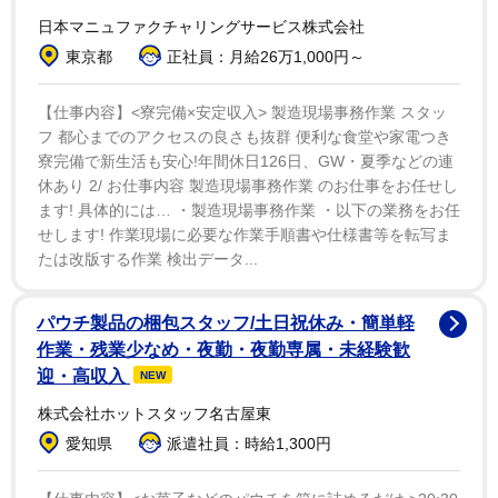
（う）年にいきなりバニー姿で驚かす撮影をさせていた
日本マニュファクチャリングサービス株式会社
だきましたが、本当だったら〝むしろ私が彼氏！？〟く
東京都
正社員：月給26万1,000円～
らいの勢いでサプライズしちゃいたいですね‼」とコメ
ントを寄せた。
【仕事内容】<寮完備×安定収入> 製造現場事務作業 スタッ
フ 都心までのアクセスの良さも抜群 便利な食堂や家電つき
寮完備で新生活も安心!年間休日126日、GW・夏季などの連
休あり 2/ お仕事内容 製造現場事務作業 のお仕事をお任せし
ます! 具体的には… ・製造現場事務作業 ・以下の業務をお任
せします! 作業現場に必要な作業手順書や仕様書等を転写ま
たは改版する作業 検出データ...
パウチ製品の梱包スタッフ/土日祝休み・簡単軽
作業・残業少なめ・夜勤・夜勤専属・未経験歓
迎・高収入
NEW
株式会社ホットスタッフ名古屋東
愛知県
派遣社員：時給1,300円