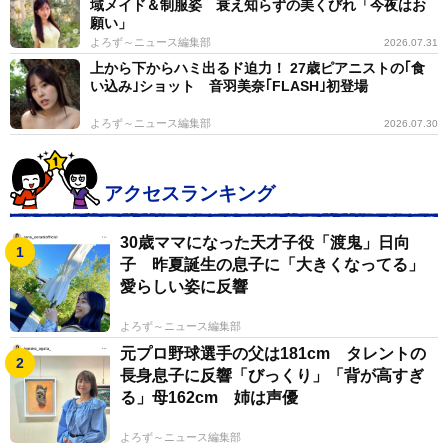
域メイド＆制服姿 衰え知らずの美くびれ「今夜はお
願い」
よろず～ニュース編集部
2026.07.31
上から下からハミ出るド迫力！ 27歳ピアニストの｢食
い込み｣ショット 音羽美奈｢FLASH｣初登場
よろず～ニュース編集部
2026.07.30
アクセスランキング
30歳ママになった天才子役「渡鬼」日向
子 昨夏誕生の息子に「大きくなってる」
愛らしい姿に反響
よろず～ニュース編集部
元プロ野球選手の父は181cm タレントの
長身息子に反響「びっくり」「背が高すぎ
る」母162cm 姉は声優
よろず～ニュース編集部