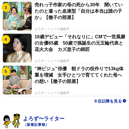
売れっ子作家の母の死から30年 聞いてい
たのと違った血液型「自分は本当は誰の子
か」【徹子の部屋】
よろず～ニュース編集部
16歳デビュー「それなりに」CMで一世風靡
の女優65歳 50歳で孫誕生の元五輪代表と
花火大会 カズ息子の師匠
よろず～ニュース編集部
“神ビジュ"俳優 朝ドラの役作りで13kg体
重を増減 女手ひとつで育ててくれた母へ
の想い【徹子の部屋】
よろず～ニュース編集部
６位以降を見る
よろず〜ライター
（新着記事順）