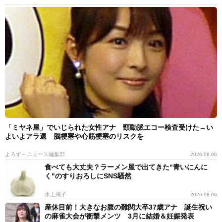
「ミヤネ屋」でいじられた女性アナ 頸動脈エコー検査受けた→い
よいよアラ還 脳梗塞や心筋梗塞のリスクを
よろず～ニュース編集部
2026.08.06
食べても大丈夫？ラーメン屋で出てきた“青いにんに
く"のすりおろしにSNS騒然
水上侑子
2026.08.06
産休目前！大きなお腹の難関大卒37歳アナ 誕生祝い
の麻雀大会が衝撃メンツ 3月に結婚＆妊娠発表