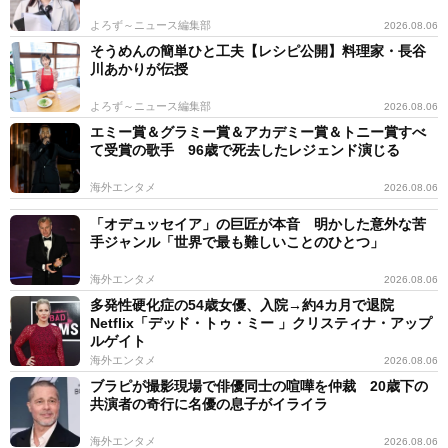
よろず～ニュース編集部
2026.08.06
そうめんの簡単ひと工夫【レシピ公開】料理家・長谷
川あかりが伝授
よろず～ニュース編集部
2026.08.06
エミー賞＆グラミー賞＆アカデミー賞＆トニー賞すべ
て受賞の歌手 96歳で死去したレジェンド演じる
海外エンタメ
2026.08.06
「オデュッセイア」の巨匠が本音 明かした意外な苦
手ジャンル「世界で最も難しいことのひとつ」
海外エンタメ
2026.08.06
多発性硬化症の54歳女優、入院→約4カ月で退院
Netflix「デッド・トゥ・ミー 」クリスティナ・アップ
ルゲイト
海外エンタメ
2026.08.06
ブラピが撮影現場で俳優同士の喧嘩を仲裁 20歳下の
共演者の奇行に名優の息子がイライラ
海外エンタメ
2026.08.06