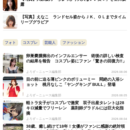
露
【写真】えなこ ランドセル姿からＪＫ、ＯＬまでタイム
リープグラビア
フォト
コスプレ
芸能人
ファッション
卵巣嚢腫摘出のインフルエンサー 術後の詳しい検査
の結果を報告 コスプレ姿にファン「驚きの回復力!!」
よろず～ニュース編集部
2026.08.06
目の前に迫る薄ピンクのボリューミー 悶絶の入浴シ
ョット 桃月なしこ「ヤングキング BULL」登場
よろず～ニュース編集部
2026.08.05
軽トラ女子がコスプレで激変 双子出産タレントは28
キロ減量でフリーレン 薬剤師グラドルには巨大化指
摘
よろず～ニュース編集部
2026.08.04
38歳、癒し続けて18年！女優がファンに感謝の絶対領