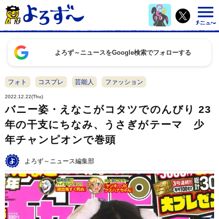
よろず～ニュースをGoogle検索でフォローする
フォト
コスプレ
芸能人
ファッション
2022.12.22(Thu)
バニー姿・えなこがコタツでのんびり 23
年の干支にちなみ、うさぎがテーマ 少
年チャンピオンで巻頭
よろず～ニュース編集部