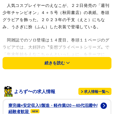
人気コスプレイヤーのえなこが、２２日発売の「週刊
少年チャンピオン」４＋５号（秋田書店）の表紙、巻頭
グラビアを飾った。２０２３年の干支（えと）にちな
み、うさぎに扮（ふん）した衣装で登場している。
同雑誌でのソロ登場は１４度目。巻頭１１ページのグ
ラビアでは、大好評の〝妄想プライベートシリーズ〟で
「年末年始をえなこちゃんといっしょに」をテーマに、
彼女感を意識した内容が収められた。バニー姿のえなこ
続きを読む
がコタツでくつろぐカットや、ピンク色のうさぎの耳を
つけて甘えているようなしぐさを見せるカットが掲載さ
れた。
よろず〜の求人情報
求人情報一覧へ
えなこは「１４回目、本当にうれしいです！〝週刊少
年チャンピオンのいつもの人〟と思っていただけるよう
寮完備×安定収入!/製造・軽作業/20～40代活躍中/
に頑張ります（笑）。今回も彼女感たっぷりに、卯
経験者歓迎
NEW