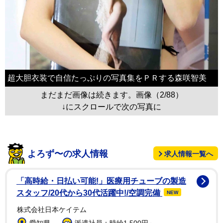
超大胆衣装で自信たっぷりの写真集をＰＲする森咲智美
まだまだ画像は続きます。画像（2/88）
↓にスクロールで次の写真に
よろず〜の求人情報
求人情報一覧へ
「高時給・日払い可能!」医療用チューブの製造
スタッフ/20代から30代活躍中!/空調完備
NEW
株式会社日本ケイテム
愛知県
派遣社員：時給1,500円～