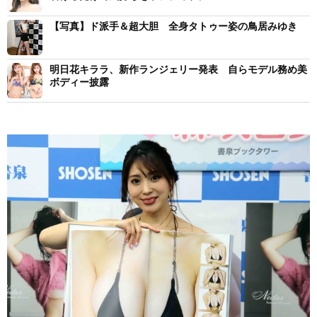
【写真】ド派手＆超大胆 全身タトゥー姿の鳥居みゆき
明日花キララ、新作ランジェリー発表 自らモデル務め美
ボディー披露