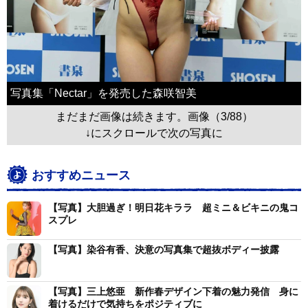
写真集「Nectar」を発売した森咲智美
まだまだ画像は続きます。画像（3/88）
↓にスクロールで次の写真に
おすすめニュース
【写真】大胆過ぎ！明日花キララ 超ミニ＆ビキニの鬼コ
スプレ
【写真】染谷有香、決意の写真集で超抜ボディー披露
【写真】三上悠亜 新作春デザイン下着の魅力発信 身に
着けるだけで気持ちをポジティブに